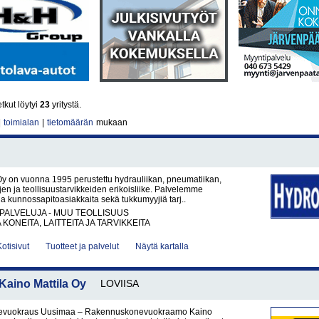
tkut löytyi
23
yritystä.
|
toimialan
|
tietomäärän
mukaan
y on vuonna 1995 perustettu hydrauliikan, pneumatiikan,
ujen ja teollisuustarvikkeiden erikoisliike. Palvelemme
a kunnossapitoasiakkaita sekä tukkumyyjiä tarj..
PALVELUJA - MUU TEOLLISUUS
KONEITA, LAITTEITA JA TARVIKKEITA
Kotisivut
Tuotteet ja palvelut
Näytä kartalla
ino Mattila Oy
LOVIISA
vuokraus Uusimaa – Rakennuskonevuokraamo Kaino