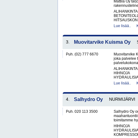
Mattila Oy tar
rakennusteline
ALIHANKINTA
BETONITEOLL
HITSAUSKONE
Lue lisää..
3.
Muovitarvike Kuisma Oy
Puh. (02) 777 6670
Muovitarvike 
joka palvelee t
palvelukokonai
ALIHANKINTA
HIHNOJA
HYDRAULISIA 
Lue lisää..
4.
Salhydro Oy
NURMIJÄRVI
Puh. 020 113 3500
Salhydro Oy on
maahantuontiin
toimitamme hyd
HIHNOJA
HYDRAULISIA 
KOMPRESSOR