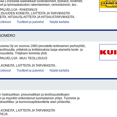
joaa Loviisasta laadukkaat vuokrakoneet, työkalut, nostimet,
et ja työmaakaluston rakentamisen, remontoinnin, teo..
PALVELUJA - RAKENNUS
ISUUDEN KONEITA, LAITTEITA JA TARVIKKEITA
ITA, HITSAUSLAITTEITA JA HITSAUSTARVIKKEITA..
Kotisivut
Tuotteet ja palvelut
Näytä kartalla
SOMERO
Kuisma Oy on vuonna 1960 perustettu kotimainen perheyhtiö,
eollisuutta, yrityksiä ja kotitalouksia laaja-alaisella tuote- ja
suudella. Yrityksen toiminta yhdi..
PALVELUJA - MUU TEOLLISUUS
KONEITA, LAITTEITA JA TARVIKKEITA..
Kotisivut
Tuotteet ja palvelut
Näytä kartalla
 hydrauliikan, pneumatiikan ja teollisuusletkujen
 ja myyntiin erikoistunut suomalainen yritys. Tuomme ja
rauliikka- ja kunnossapitotuotteita alan johtavilta..
KONEITA, LAITTEITA JA TARVIKKEITA
EJA..