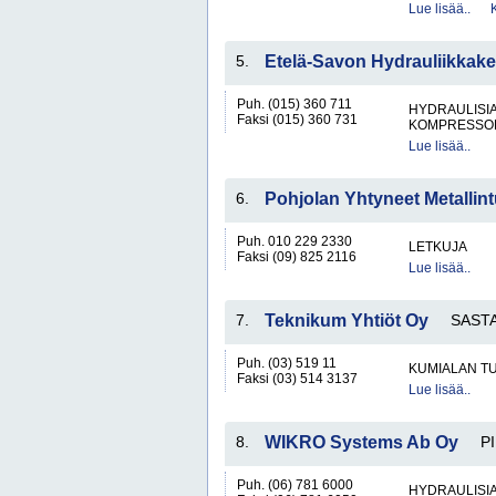
Lue lisää..
5.
Etelä-Savon Hydrauliikkak
Puh. (015) 360 711
HYDRAULISIA 
Faksi (015) 360 731
KOMPRESSO
Lue lisää..
6.
Pohjolan Yhtyneet Metallint
Puh. 010 229 2330
LETKUJA
Faksi (09) 825 2116
Lue lisää..
7.
Teknikum Yhtiöt Oy
SAST
Puh. (03) 519 11
KUMIALAN TU
Faksi (03) 514 3137
Lue lisää..
8.
WIKRO Systems Ab Oy
P
Puh. (06) 781 6000
HYDRAULISIA 