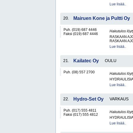
Lue lisää..
20.
Mairuen Kone ja Pultti Oy
Puh. (019) 687 4446
Hakutulos löyt
Faksi (019) 687 4446
RASKAAN AJ
RASKAAN AJ
Lue lisää..
21.
Kailatec Oy
OULU
Puh. (08) 557 2700
Hakutulos löyt
HYDRAULISIA 
Lue lisää..
22.
Hydro-Set Oy
VARKAUS
Puh. (017) 555 4811
Hakutulos löyt
Faksi (017) 555 4812
HYDRAULISIA 
Lue lisää..