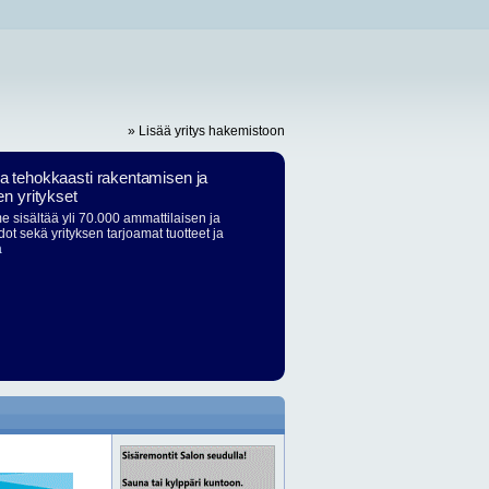
» Lisää yritys hakemistoon
ja tehokkaasti rakentamisen ja
en yritykset
 sisältää yli 70.000 ammattilaisen ja
dot sekä yrityksen tarjoamat tuotteet ja
ä