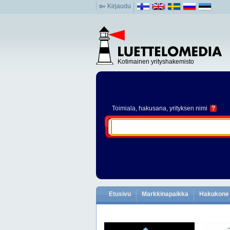
Kirjaudu
Kotimainen yrityshakemisto
Toimiala
, hakusana, yrityksen nimi
?
Etusivu
Markkinapaikka
Hakukone