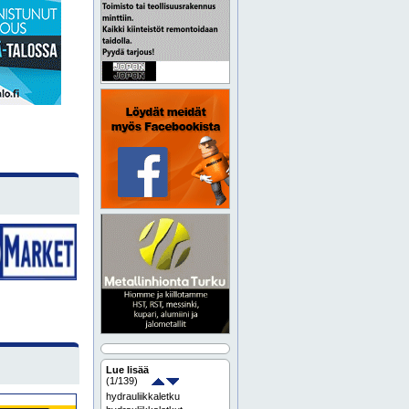
Lue lisää
(
1
/139)
hydrauliikkaletku