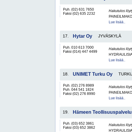
Puh. (02) 631 7650
Hakutulos löyt
Faksi (02) 635 2232
PAINEILMAKO
Lue lisää..
17.
Hytar Oy
JYVÄSKYLÄ
Puh. 010 613 7000
Hakutulos löyt
Faksi (014) 447 4499
HYDRAULISIA 
Lue lisää..
18.
UNIMET Turku Oy
TURK
Puh. (02) 276 8989
Hakutulos löyt
Puh. 044 541 1824
PAINEILMAKO
Faksi (02) 276 8990
Lue lisää..
19.
Hämeen Teollisuuspalvelu
Puh. (03) 652 3861
Hakutulos löyt
Faksi (03) 652 3862
HYDRAULISIA 