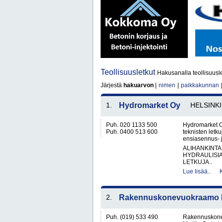
Teollisuusletkut
Hakusanalla teollisuusle
Järjestä
hakuarvon
|
nimen
|
paikkakunnan
1.
Hydromarket Oy
HELSINKI
Puh. 020 1133 500
Hydromarket O
Puh. 0400 513 600
teknisten letk
ensiasennus- j
ALIHANKINTA
HYDRAULISIA 
LETKUJA..
Lue lisää..
2.
Rakennuskonevuokraamo Ka
Puh. (019) 533 490
Rakennuskone