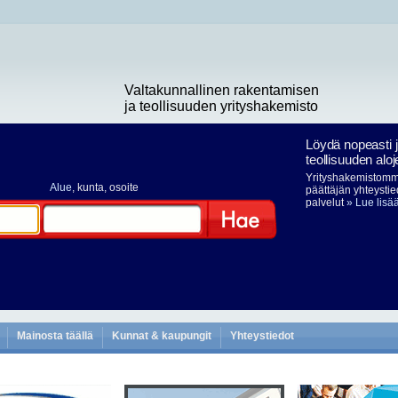
Valtakunnallinen rakentamisen
ja teollisuuden yrityshakemisto
Löydä nopeasti 
teollisuuden aloj
Yrityshakemistomme
Alue
, kunta, osoite
päättäjän yhteystie
palvelut
» Lue lisä
Hae
Mainosta täällä
Kunnat & kaupungit
Yhteystiedot