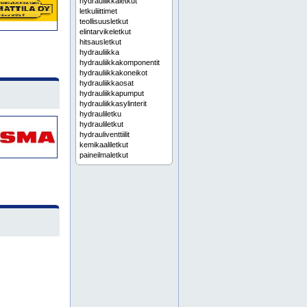
hydrauliikkaletkut
letkuliittimet
teollisuusletkut
elintarvikeletkut
hitsausletkut
hydrauliikka
hydrauliikkakomponentit
hydrauliikkakoneikot
hydrauliikkaosat
hydrauliikkapumput
hydrauliikkasylinterit
hydrauliletku
hydrauliletkut
hydrauliventtiilit
kemikaaliletkut
paineilmaletkut
pikaliittimet
pneumatiikka
pneumatiikkaosat
pumput
sylinterit
teollisuusletku
venttiilit
ajoneuvoletkut
alipainetekniikka
anturit
hanat
holkit
hydrauliikkajärjestelmät
hydrauliikkakomponentteja