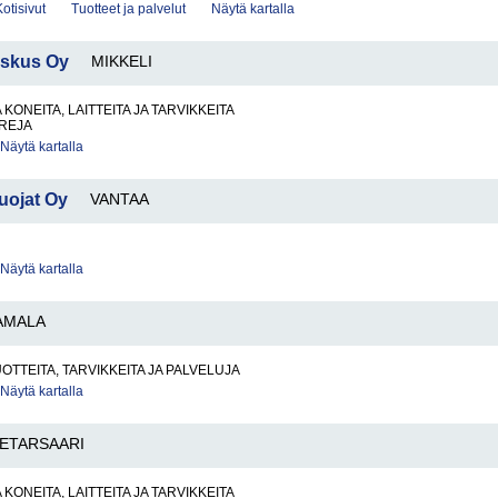
Kotisivut
Tuotteet ja palvelut
Näytä kartalla
eskus Oy
MIKKELI
KONEITA, LAITTEITA JA TARVIKKEITA
REJA
Näytä kartalla
uojat Oy
VANTAA
Näytä kartalla
AMALA
OTTEITA, TARVIKKEITA JA PALVELUJA
Näytä kartalla
IETARSAARI
KONEITA, LAITTEITA JA TARVIKKEITA