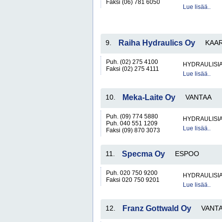
Faksi (06) 781 6050
Lue lisää..
9.
Raiha Hydraulics Oy
KAA
Puh. (02) 275 4100
HYDRAULISIA 
Faksi (02) 275 4111
Lue lisää..
10.
Meka-Laite Oy
VANTAA
Puh. (09) 774 5880
HYDRAULISIA 
Puh. 040 551 1209
Lue lisää..
Faksi (09) 870 3073
11.
Specma Oy
ESPOO
Puh. 020 750 9200
HYDRAULISIA 
Faksi 020 750 9201
Lue lisää..
12.
Franz Gottwald Oy
VANT