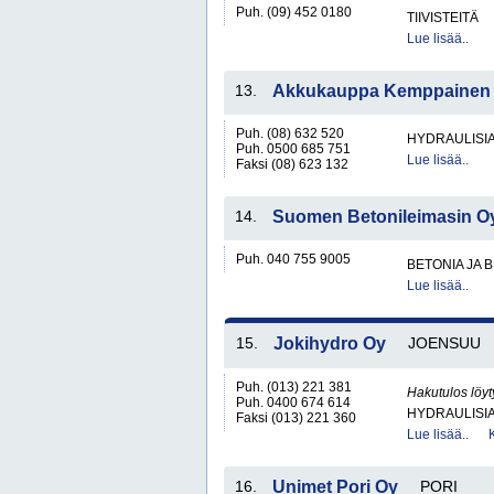
Puh. (09) 452 0180
TIIVISTEITÄ
Lue lisää..
13.
Akkukauppa Kemppainen
Puh. (08) 632 520
HYDRAULISIA 
Puh. 0500 685 751
Lue lisää..
Faksi (08) 623 132
14.
Suomen Betonileimasin O
Puh. 040 755 9005
BETONIA JA 
Lue lisää..
15.
Jokihydro Oy
JOENSUU
Puh. (013) 221 381
Hakutulos löyt
Puh. 0400 674 614
HYDRAULISIA 
Faksi (013) 221 360
Lue lisää..
16.
Unimet Pori Oy
PORI