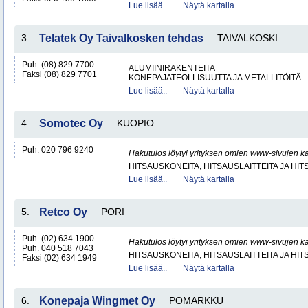
Lue lisää..
Näytä kartalla
3.
Telatek Oy Taivalkosken tehdas
TAIVALKOSKI
Puh. (08) 829 7700
ALUMIINIRAKENTEITA
Faksi (08) 829 7701
KONEPAJATEOLLISUUTTA JA METALLITÖITÄ
Lue lisää..
Näytä kartalla
4.
Somotec Oy
KUOPIO
Puh. 020 796 9240
Hakutulos löytyi yrityksen omien www-sivujen ka
HITSAUSKONEITA, HITSAUSLAITTEITA JA HI
Lue lisää..
Näytä kartalla
5.
Retco Oy
PORI
Puh. (02) 634 1900
Hakutulos löytyi yrityksen omien www-sivujen ka
Puh. 040 518 7043
HITSAUSKONEITA, HITSAUSLAITTEITA JA HI
Faksi (02) 634 1949
Lue lisää..
Näytä kartalla
6.
Konepaja Wingmet Oy
POMARKKU