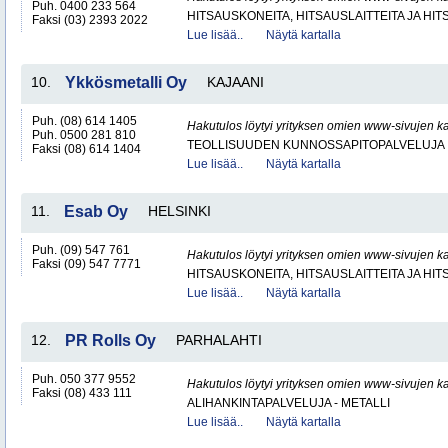
Puh. 0400 233 564
HITSAUSKONEITA, HITSAUSLAITTEITA JA HI
Faksi (03) 2393 2022
Lue lisää..
Näytä kartalla
10.
Ykkösmetalli Oy
KAJAANI
Puh. (08) 614 1405
Hakutulos löytyi yrityksen omien www-sivujen ka
Puh. 0500 281 810
TEOLLISUUDEN KUNNOSSAPITOPALVELUJA
Faksi (08) 614 1404
Lue lisää..
Näytä kartalla
11.
Esab Oy
HELSINKI
Puh. (09) 547 761
Hakutulos löytyi yrityksen omien www-sivujen ka
Faksi (09) 547 7771
HITSAUSKONEITA, HITSAUSLAITTEITA JA HI
Lue lisää..
Näytä kartalla
12.
PR Rolls Oy
PARHALAHTI
Puh. 050 377 9552
Hakutulos löytyi yrityksen omien www-sivujen ka
Faksi (08) 433 111
ALIHANKINTAPALVELUJA - METALLI
Lue lisää..
Näytä kartalla