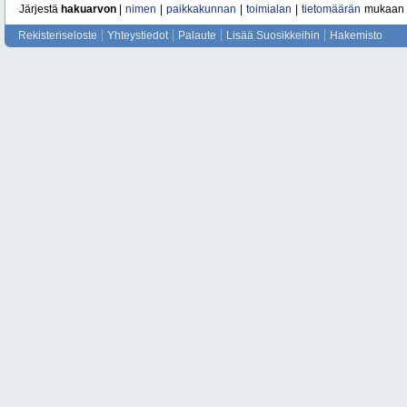
Järjestä
hakuarvon
|
nimen
|
paikkakunnan
|
toimialan
|
tietomäärän
mukaan
Rekisteriseloste
Yhteystiedot
Palaute
Lisää Suosikkeihin
Hakemisto