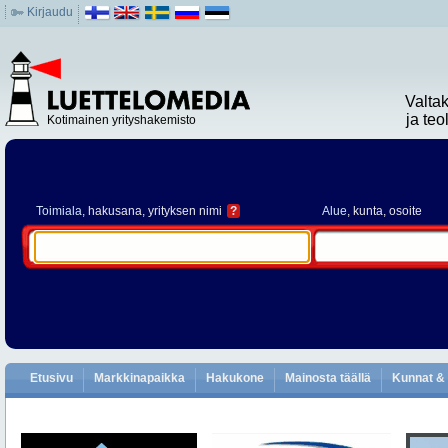
Kirjaudu
Valta
ja te
Kotimainen yrityshakemisto
Toimiala
, hakusana, yrityksen nimi
?
Alue
, kunta, osoite
Etusivu
Markkinapaikka
Hakukone
Mainosta täällä
Kunnat & 