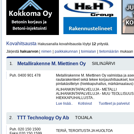
Kovahitsausta
Hakusanalla kovahitsausta löytyi
12
yritystä.
Järjestä
hakuarvon
|
nimen
|
paikkakunnan
|
toimialan
|
tietomäärän
mukaan
1.
Metallirakenne M. Miettinen Oy
SIILINJÄRVI
Puh. 0400 901 478
Metallirakenne M. Miettinen Oy valmistaa ja ase
rautarakenteet sekä tekee korjaushitsaukset, ko
pintakäsittelyn (hiekkapuhallus, märkämaalaus) v
ALIHANKINTAPALVELUJA - METALLI
ALIHANKINTAPALVELUJA - MUU TEOLLISUUS
HIEKKAPUHALLUSTA..
Lue lisää..
Kotisivut
Tuotteet ja palvelut
2.
TTT Technology Oy Ab
TOIJALA
Puh. 020 150 1500
TERIÄ, TEROITUSTA JA HUOLTOA
Faksi 020 150 1599