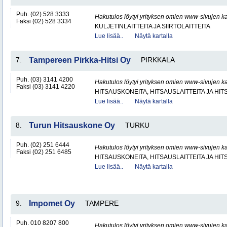
Puh. (02) 528 3333
Hakutulos löytyi yrityksen omien www-sivujen ka
Faksi (02) 528 3334
KULJETINLAITTEITA JA SIIRTOLAITTEITA
Lue lisää..
Näytä kartalla
7.
Tampereen Pirkka-Hitsi Oy
PIRKKALA
Puh. (03) 3141 4200
Hakutulos löytyi yrityksen omien www-sivujen ka
Faksi (03) 3141 4220
HITSAUSKONEITA, HITSAUSLAITTEITA JA HI
Lue lisää..
Näytä kartalla
8.
Turun Hitsauskone Oy
TURKU
Puh. (02) 251 6444
Hakutulos löytyi yrityksen omien www-sivujen ka
Faksi (02) 251 6485
HITSAUSKONEITA, HITSAUSLAITTEITA JA HI
Lue lisää..
Näytä kartalla
9.
Impomet Oy
TAMPERE
Puh. 010 8207 800
Hakutulos löytyi yrityksen omien www-sivujen ka