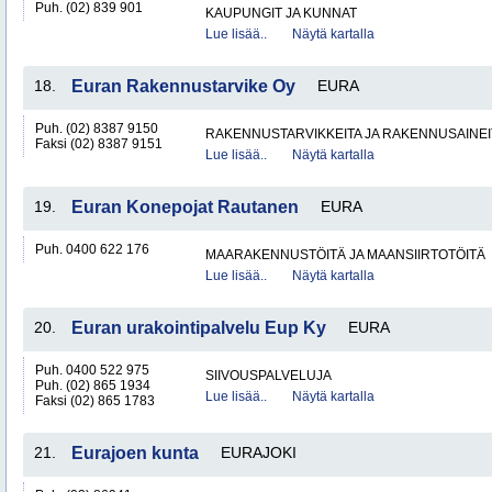
Puh. (02) 839 901
KAUPUNGIT JA KUNNAT
Lue lisää..
Näytä kartalla
18.
Euran Rakennustarvike Oy
EURA
Puh. (02) 8387 9150
RAKENNUSTARVIKKEITA JA RAKENNUSAINEI
Faksi (02) 8387 9151
Lue lisää..
Näytä kartalla
19.
Euran Konepojat Rautanen
EURA
Puh. 0400 622 176
MAARAKENNUSTÖITÄ JA MAANSIIRTOTÖITÄ
Lue lisää..
Näytä kartalla
20.
Euran urakointipalvelu Eup Ky
EURA
Puh. 0400 522 975
SIIVOUSPALVELUJA
Puh. (02) 865 1934
Lue lisää..
Näytä kartalla
Faksi (02) 865 1783
21.
Eurajoen kunta
EURAJOKI