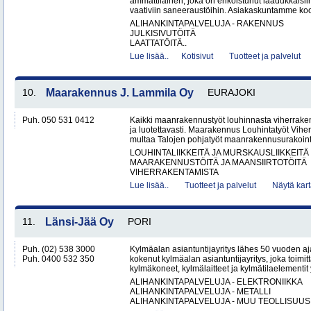
ammattilainen, joka on erikoistunut laadukkais
vaativiin saneeraustöihin. Asiakaskuntamme koos
ALIHANKINTAPALVELUJA - RAKENNUS
JULKISIVUTÖITÄ
LAATTATÖITÄ..
Lue lisää..
Kotisivut
Tuotteet ja palvelut
10.
Maarakennus J. Lammila Oy
EURAJOKI
Puh. 050 531 0412
Kaikki maanrakennustyöt louhinnasta viherrake
ja luotettavasti. Maarakennus Louhintatyöt Vih
multaa Talojen pohjatyöt maanrakennusurakointi
LOUHINTALIIKKEITÄ JA MURSKAUSLIIKKEITÄ
MAARAKENNUSTÖITÄ JA MAANSIIRTOTÖITÄ
VIHERRAKENTAMISTA
Lue lisää..
Tuotteet ja palvelut
Näytä kart
11.
Länsi-Jää Oy
PORI
Puh. (02) 538 3000
Kylmäalan asiantuntijayritys lähes 50 vuoden aj
Puh. 0400 532 350
kokenut kylmäalan asiantuntijayritys, joka toimitta
kylmäkoneet, kylmälaitteet ja kylmätilaelementit y
ALIHANKINTAPALVELUJA - ELEKTRONIIKKA
ALIHANKINTAPALVELUJA - METALLI
ALIHANKINTAPALVELUJA - MUU TEOLLISUUS.