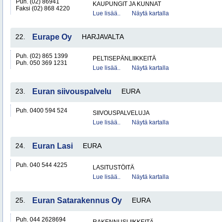
Puh. (02) 86941
KAUPUNGIT JA KUNNAT
Faksi (02) 868 4220
Lue lisää..
Näytä kartalla
22.
Eurape Oy
HARJAVALTA
Puh. (02) 865 1399
PELTISEPÄNLIIKKEITÄ
Puh. 050 369 1231
Lue lisää..
Näytä kartalla
23.
Euran siivouspalvelu
EURA
Puh. 0400 594 524
SIIVOUSPALVELUJA
Lue lisää..
Näytä kartalla
24.
Euran Lasi
EURA
Puh. 040 544 4225
LASITUSTÖITÄ
Lue lisää..
Näytä kartalla
25.
Euran Satarakennus Oy
EURA
Puh. 044 2628694