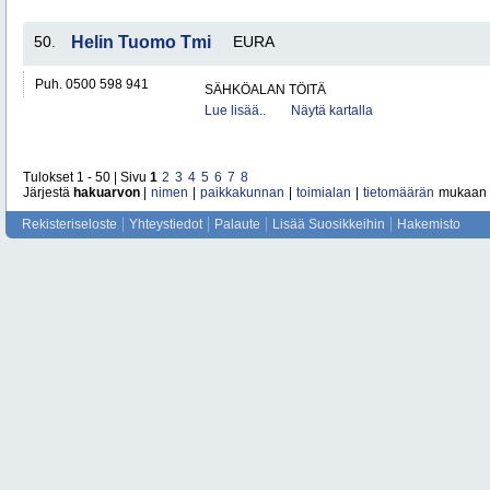
50.
Helin Tuomo Tmi
EURA
Puh. 0500 598 941
SÄHKÖALAN TÖITÄ
Lue lisää..
Näytä kartalla
Tulokset 1 - 50 | Sivu
1
2
3
4
5
6
7
8
Järjestä
hakuarvon
|
nimen
|
paikkakunnan
|
toimialan
|
tietomäärän
mukaan
Rekisteriseloste
Yhteystiedot
Palaute
Lisää Suosikkeihin
Hakemisto