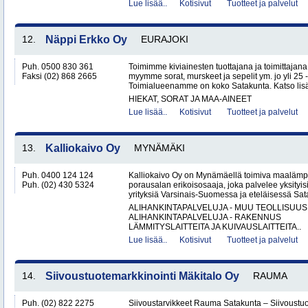
Lue lisää..
Kotisivut
Tuotteet ja palvelut
12.
Näppi Erkko Oy
EURAJOKI
Puh. 0500 830 361
Toimimme kiviainesten tuottajana ja toimittajan
Faksi (02) 868 2665
myymme sorat, murskeet ja sepelit ym. jo yli 25
Toimialueenamme on koko Satakunta. Katso lisät
HIEKAT, SORAT JA MAA-AINEET
Lue lisää..
Kotisivut
Tuotteet ja palvelut
13.
Kalliokaivo Oy
MYNÄMÄKI
Puh. 0400 124 124
Kalliokaivo Oy on Mynämäellä toimiva maalämpö
Puh. (02) 430 5324
porausalan erikoisosaaja, joka palvelee yksityisiä
yrityksiä Varsinais-Suomessa ja eteläisessä Sat
ALIHANKINTAPALVELUJA - MUU TEOLLISUUS
ALIHANKINTAPALVELUJA - RAKENNUS
LÄMMITYSLAITTEITA JA KUIVAUSLAITTEITA..
Lue lisää..
Kotisivut
Tuotteet ja palvelut
14.
Siivoustuotemarkkinointi Mäkitalo Oy
RAUMA
Puh. (02) 822 2275
Siivoustarvikkeet Rauma Satakunta – Siivoustuo