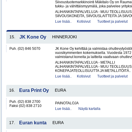
Siivoustuotemarkkinointi Mäkitalo Oy on Raumal
tukku- ja vähittäismyymälä, joka palvelee yrityksiä
ALIHANKINTAPALVELUJA - MUU TEOLLISUUS
SIIVOUSKONEITA, SIIVOUSLAITTEITA JA SIIV
Lue lisää..
Kotisivut
Tuotteet ja palvelut
15.
JK Kone Oy
HINNERJOKI
Puh. (02) 846 5070
JK Kone Oy kehittää ja valmistaa ohutlevytyöst
vuosikymmenten kokemuksella. Vuodesta 1972 lä
valmistanut koneita ja laitteita vaativaan ohutlevy
ALIHANKINTAPALVELUJA - METALLI
ALIHANKINTAPALVELUJA - MUU TEOLLISUUS
KONEPAJATEOLLISUUTTA JA METALLITÖITÄ..
Lue lisää..
Kotisivut
Tuotteet ja palvelut
16.
Eura Print Oy
EURA
Puh. (02) 838 2700
PAINOTALOJA
Faksi (02) 838 2710
Lue lisää..
Näytä kartalla
17.
Euran kunta
EURA