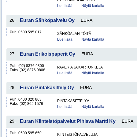
RAKENNUSLIIKKEITÄ
Lue lisää..
Näytä kartalla
26.
Euran Sähköpalvelu Oy
EURA
Puh. 0500 595 017
SÄHKÖALAN TÖITÄ
Lue lisää..
Näytä kartalla
27.
Euran Erikoispaperit Oy
EURA
Puh. (02) 8376 9800
PAPERIA JA KARTONKEJA
Faksi (02) 8376 9808
Lue lisää..
Näytä kartalla
28.
Euran Pintakäsittely Oy
EURA
Puh. 0400 320 863
PINTAKÄSITTELYÄ
Faksi (02) 865 1576
Lue lisää..
Näytä kartalla
29.
Euran Kiinteistöpalvelut Pihlava Martti Ky
EURA
Puh. 0500 595 650
KIINTEISTÖPALVELUJA