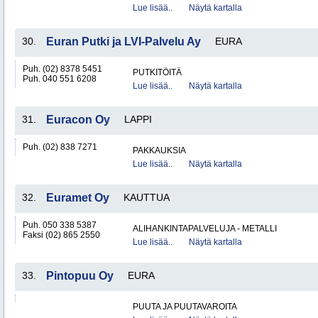
Lue lisää..
Näytä kartalla
30.
Euran Putki ja LVI-Palvelu Ay
EURA
Puh. (02) 8378 5451
PUTKITÖITÄ
Puh. 040 551 6208
Lue lisää..
Näytä kartalla
31.
Euracon Oy
LAPPI
Puh. (02) 838 7271
PAKKAUKSIA
Lue lisää..
Näytä kartalla
32.
Euramet Oy
KAUTTUA
Puh. 050 338 5387
ALIHANKINTAPALVELUJA - METALLI
Faksi (02) 865 2550
Lue lisää..
Näytä kartalla
33.
Pintopuu Oy
EURA
PUUTA JA PUUTAVAROITA