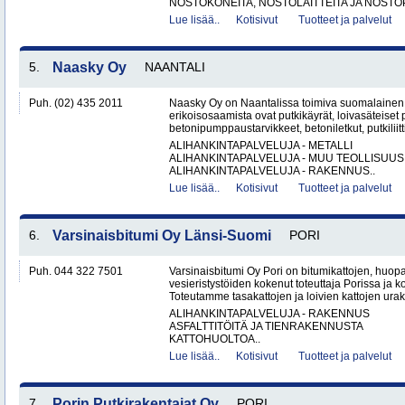
NOSTOKONEITA, NOSTOLAITTEITA JA NOSTO
Lue lisää..
Kotisivut
Tuotteet ja palvelut
5.
Naasky Oy
NAANTALI
Puh. (02) 435 2011
Naasky Oy on Naantalissa toimiva suomalainen 
erikoisosaamista ovat putkikäyrät, loivasäteiset 
betonipumppaustarvikkeet, betoniletkut, putkiliitti
ALIHANKINTAPALVELUJA - METALLI
ALIHANKINTAPALVELUJA - MUU TEOLLISUUS
ALIHANKINTAPALVELUJA - RAKENNUS..
Lue lisää..
Kotisivut
Tuotteet ja palvelut
6.
Varsinaisbitumi Oy Länsi-Suomi
PORI
Puh. 044 322 7501
Varsinaisbitumi Oy Pori on bitumikattojen, huopa
vesieristystöiden kokenut toteuttaja Porissa ja 
Toteutamme tasakattojen ja loivien kattojen urako
ALIHANKINTAPALVELUJA - RAKENNUS
ASFALTTITÖITÄ JA TIENRAKENNUSTA
KATTOHUOLTOA..
Lue lisää..
Kotisivut
Tuotteet ja palvelut
7.
Porin Putkirakentajat Oy
PORI