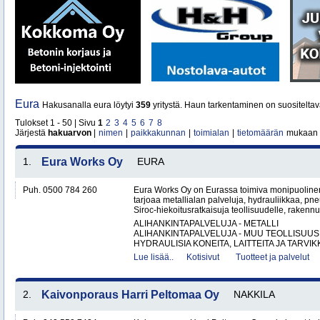
Eura
Hakusanalla eura löytyi
359
yritystä. Haun tarkentaminen on suositeltav
Tulokset 1 - 50 | Sivu
1
2
3
4
5
6
7
8
Järjestä
hakuarvon
|
nimen
|
paikkakunnan
|
toimialan
|
tietomäärän
mukaan
1.
Eura Works Oy
EURA
Puh. 0500 784 260
Eura Works Oy on Eurassa toimiva monipuolinen
tarjoaa metallialan palveluja, hydrauliikkaa, pn
Siroc-hiekoitusratkaisuja teollisuudelle, rakennus
ALIHANKINTAPALVELUJA - METALLI
ALIHANKINTAPALVELUJA - MUU TEOLLISUUS
HYDRAULISIA KONEITA, LAITTEITA JA TARVIKK
Lue lisää..
Kotisivut
Tuotteet ja palvelut
2.
Kaivonporaus Harri Peltomaa Oy
NAKKILA