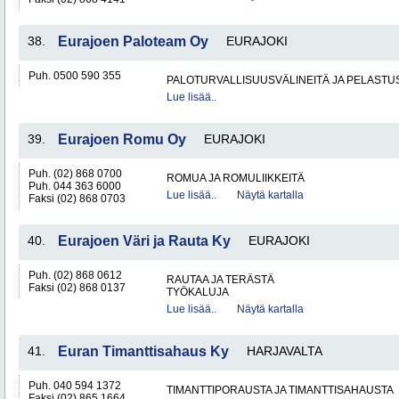
38.
Eurajoen Paloteam Oy
EURAJOKI
Puh. 0500 590 355
PALOTURVALLISUUSVÄLINEITÄ JA PELASTU
Lue lisää..
39.
Eurajoen Romu Oy
EURAJOKI
Puh. (02) 868 0700
ROMUA JA ROMULIIKKEITÄ
Puh. 044 363 6000
Lue lisää..
Näytä kartalla
Faksi (02) 868 0703
40.
Eurajoen Väri ja Rauta Ky
EURAJOKI
Puh. (02) 868 0612
RAUTAA JA TERÄSTÄ
Faksi (02) 868 0137
TYÖKALUJA
Lue lisää..
Näytä kartalla
41.
Euran Timanttisahaus Ky
HARJAVALTA
Puh. 040 594 1372
TIMANTTIPORAUSTA JA TIMANTTISAHAUSTA
Faksi (02) 865 1664