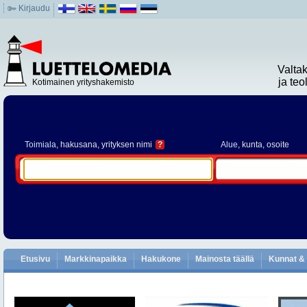
Kirjaudu
Valta
ja te
Kotimainen yrityshakemisto
Toimiala
, hakusana, yrityksen nimi
?
Alue
, kunta, osoite
Etusivu
Markkinapaikka
Hakukone
Mainosta täällä
Kunnat & 