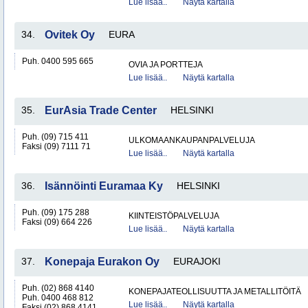
Lue lisää..
Näytä kartalla
34.
Ovitek Oy
EURA
Puh. 0400 595 665
OVIA JA PORTTEJA
Lue lisää..
Näytä kartalla
35.
EurAsia Trade Center
HELSINKI
Puh. (09) 715 411
ULKOMAANKAUPANPALVELUJA
Faksi (09) 7111 71
Lue lisää..
Näytä kartalla
36.
Isännöinti Euramaa Ky
HELSINKI
Puh. (09) 175 288
KIINTEISTÖPALVELUJA
Faksi (09) 664 226
Lue lisää..
Näytä kartalla
37.
Konepaja Eurakon Oy
EURAJOKI
Puh. (02) 868 4140
KONEPAJATEOLLISUUTTA JA METALLITÖITÄ
Puh. 0400 468 812
Lue lisää..
Näytä kartalla
Faksi (02) 868 4141