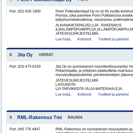
Puh. (02) 630 1800
Porin Putkirakentajat Oy on yli 80 vuotta toiminut
Porissa, joka palvelee Porin Putkitalossa asiakka
kylpyhuonekalusteissa, varaosissa, putkimateria
ALIHANKINTAPALVELUJA - RAKENNUS
ILMALÄMPÖPUMPPUJA JA LÄMPÖPUMPPUJ
JÄTEVESIJÄRJESTELMIÄ..
Lue lisää..
Kotisivut
Tuotteet ja palvelut
8.
Jita Oy
VIRRAT
Puh. (03) 475 6100
Jita Oy on suomalainen muoviteollisuusyritys Virr
Pirkanmaalta, ja yrityksen päätuotteita ovat kuiv
muoviputkijärjestelmät, pienkiinteistöjen jätevesi
JÄTEVESIJÄRJESTELMIÄ
LAITUREITA
LVI-TARVIKKEITA JA LVI-MATERIAALEJA..
Lue lisää..
Kotisivut
Tuotteet ja palvelut
9.
RML-Rakennus Tmi
RAUMA
Puh. 040 776 4847
RML-Rakennus on raumalainen muurauksen ja 