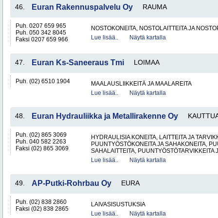
46.
Euran Rakennuspalvelu Oy
RAUMA
Puh. 0207 659 965
NOSTOKONEITA, NOSTOLAITTEITA JA NOST
Puh. 050 342 8045
Lue lisää..
Näytä kartalla
Faksi 0207 659 966
47.
Euran Ks-Saneeraus Tmi
LOIMAA
Puh. (02) 6510 1904
MAALAUSLIIKKEITÄ JA MAALAREITA
Lue lisää..
Näytä kartalla
48.
Euran Hydrauliikka ja Metallirakenne Oy
KAUTTU
Puh. (02) 865 3069
HYDRAULISIA KONEITA, LAITTEITA JA TARVIK
Puh. 040 582 2263
PUUNTYÖSTÖKONEITA JA SAHAKONEITA, PU
Faksi (02) 865 3069
SAHALAITTEITA, PUUNTYÖSTÖTARVIKKEITA 
Lue lisää..
Näytä kartalla
49.
AP-Putki-Rohrbau Oy
EURA
Puh. (02) 838 2860
LAIVASISUSTUKSIA
Faksi (02) 838 2865
Lue lisää..
Näytä kartalla