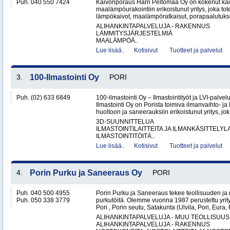
Puh. 040 550 7424
Kaivonporaus Harri Peltomaa Oy on kokenut kai
maalämpöurakointiin erikoistunut yritys, joka tot
lämpökaivot, maalämpöratkaisut, porapaalutukset 
ALIHANKINTAPALVELUJA - RAKENNUS
LÄMMITYSJÄRJESTELMIÄ
MAALÄMPÖÄ..
Lue lisää..
Kotisivut
Tuotteet ja palvelut
3.
100-Ilmastointi Oy
PORI
Puh. (02) 633 6849
100-ilmastointi Oy – Ilmastointityöt ja LVI-palvel
Ilmastointi Oy on Porista toimiva ilmanvaihto- ja 
huoltoon ja saneerauksiin erikoistunut yritys, jok
3D-SUUNNITTELUA
ILMASTOINTILAITTEITA JA ILMANKÄSITTELYLA
ILMASTOINTITÖITÄ..
Lue lisää..
Kotisivut
Tuotteet ja palvelut
4.
Porin Purku ja Saneeraus Oy
PORI
Puh. 040 500 4955
Porin Purku ja Saneeraus tekee teollisuuden ja
Puh. 050 338 3779
purkutöitä. Olemme vuonna 1987 perustettu yri
Pori , Porin seutu, Satakunta (Ulvila, Pori, Eur
ALIHANKINTAPALVELUJA - MUU TEOLLISUUS
ALIHANKINTAPALVELUJA - RAKENNUS