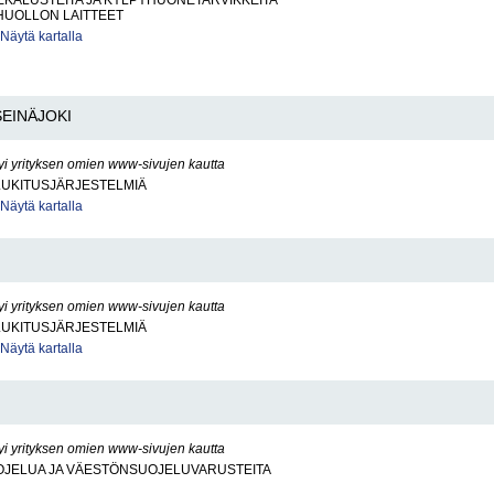
KALUSTEITA JA KYLPYHUONETARVIKKEITA
UOLLON LAITTEET
Näytä kartalla
SEINÄJOKI
yi yrityksen omien www-sivujen kautta
LUKITUSJÄRJESTELMIÄ
Näytä kartalla
yi yrityksen omien www-sivujen kautta
LUKITUSJÄRJESTELMIÄ
Näytä kartalla
yi yrityksen omien www-sivujen kautta
JELUA JA VÄESTÖNSUOJELUVARUSTEITA