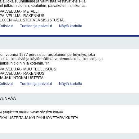
ja, joka suunnittelee ja valmistaa kestävät eteis- ja
t julkisiin tiloihin, kouluihin, päiväkoteihin, liikunta..
PALVELUJA - METALLI
PALVELUJA - RAKENNUS
ILOJEN KALUSTEITA JA SISUSTUSTA..
Kotisivut
Tuotteet ja palvelut
Näytä kartalla
 on vuonna 1977 perustettu raisiolainen perheyritys, joka
maisia, kestäviä ja käytännöllisiä vaatenaulakoita, koukkuja ja
ulkisiin tiloihin ja koteihin. Yr..
PALVELUJA - MUU TEOLLISUUS
PALVELUJA - RAKENNUS
 JA KIINTOKALUSTEITA..
Kotisivut
Tuotteet ja palvelut
Näytä kartalla
VENPÄÄ
yi yrityksen omien www-sivujen kautta
KALUSTEITA JA KYLPYHUONETARVIKKEITA