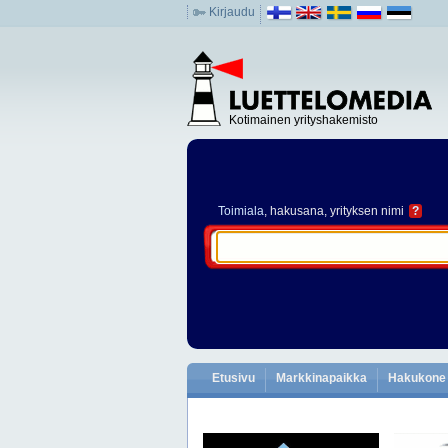
Kirjaudu
Kotimainen yrityshakemisto
Toimiala
, hakusana, yrityksen nimi
?
Etusivu
Markkinapaikka
Hakukone