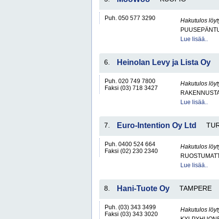
Puh. 050 577 3290
Hakutulos löyt
PUUSEPÄNTU
Lue lisää..
6.
Heinolan Levy ja Lista Oy
Puh. 020 749 7800
Hakutulos löyt
Faksi (03) 718 3427
RAKENNUSTA
Lue lisää..
7.
Euro-Intention Oy Ltd
TU
Puh. 0400 524 664
Hakutulos löyt
Faksi (02) 230 2340
RUOSTUMATT
Lue lisää..
8.
Hani-Tuote Oy
TAMPERE
Puh. (03) 343 3499
Hakutulos löyt
Faksi (03) 343 3020