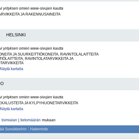
yi yrityksen omien www-sivujen kautta
RVIKKEITA JA RAKENNUSAINEITA
HELSINKI
yi yrityksen omien www-sivujen kautta
NEITA JA SUURKEITTIÖKONEITA, RAVINTOLALAITTEITA
IÖLAITTEITA, RAVINTOLATARVIKKEITA JA
TARVIKKEITA
Näytä kartalla
OO
yi yrityksen omien www-sivujen kautta
KALUSTEITA JA KYLPYHUONETARVIKKEITA
Näytä kartalla
|
toimialan
|
tietomäärän
mukaan
sää Suosikkeihin
Hakemisto