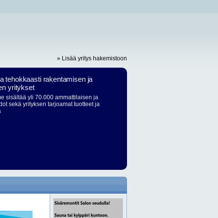
» Lisää yritys hakemistoon
ja tehokkaasti rakentamisen ja
en yritykset
 sisältää yli 70.000 ammattilaisen ja
dot sekä yrityksen tarjoamat tuotteet ja
ä