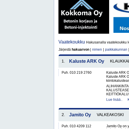
Vaatekoukku
Hakusanalla vaatekoukku l
Järjestä
hakuarvon
|
nimen
|
paikkakunnan
1.
Kaluste ARK Oy
KLAUKKA
Puh. 010 219 2760
Kaluste ARK O
Kaluste ARK Oy
kiintokalustea
ALIHANKINTA
KALUSTEASE
KEITTIÖKALUS
Lue lisää..
2.
Jamito Oy
VALKEAKOSKI
Puh. 010 4209 112
Jamito Oy on 