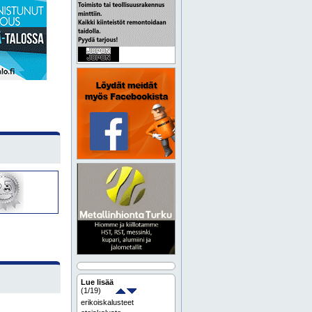
Lue lisää
(
1
/19)
erikoiskalusteet