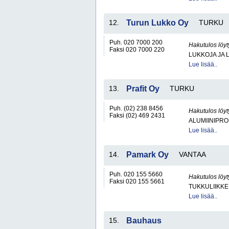
12.
Turun Lukko Oy
TURKU
Puh. 020 7000 200
Hakutulos löyt
Faksi 020 7000 220
LUKKOJA JA 
Lue lisää..
13.
Prafit Oy
TURKU
Puh. (02) 238 8456
Hakutulos löyt
Faksi (02) 469 2431
ALUMIINIPRO
Lue lisää..
14.
Pamark Oy
VANTAA
Puh. 020 155 5660
Hakutulos löyt
Faksi 020 155 5661
TUKKULIIKKE
Lue lisää..
15.
Bauhaus