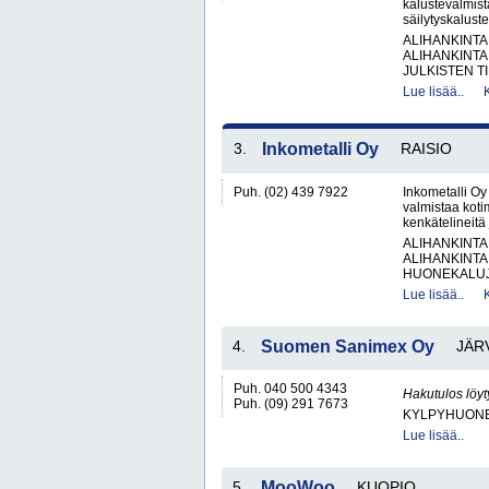
kalustevalmista
säilytyskalustee
ALIHANKINTA
ALIHANKINTA
JULKISTEN T
Lue lisää..
3.
Inkometalli Oy
RAISIO
Puh. (02) 439 7922
Inkometalli Oy
valmistaa koti
kenkätelineitä j
ALIHANKINTA
ALIHANKINTA
HUONEKALUJA
Lue lisää..
4.
Suomen Sanimex Oy
JÄR
Puh. 040 500 4343
Hakutulos löyt
Puh. (09) 291 7673
KYLPYHUONE
Lue lisää..
5.
MooWoo
KUOPIO