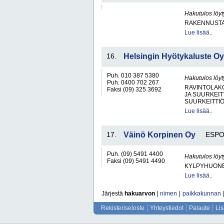
Hakutulos löyt
RAKENNUSTA
Lue lisää..
16.
Helsingin Hyötykaluste Oy
Puh. 010 387 5380
Hakutulos löyt
Puh. 0400 702 267
RAVINTOLAKO
Faksi (09) 325 3692
JA SUURKEITT
SUURKEITTIÖ
Lue lisää..
17.
Väinö Korpinen Oy
ESP
Puh. (09) 5491 4400
Hakutulos löyt
Faksi (09) 5491 4490
KYLPYHUONE
Lue lisää..
Järjestä
hakuarvon
|
nimen
|
paikkakunnan
Rekisteriseloste
Yhteystiedot
Palaute
Li