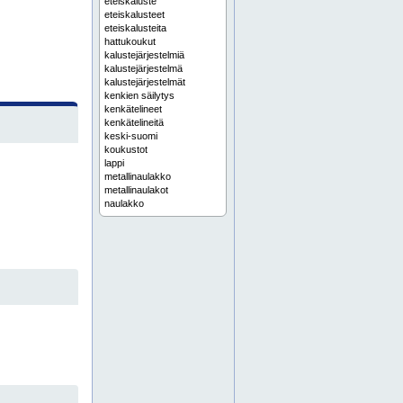
eteiskaluste
eteiskalusteet
eteiskalusteita
hattukoukut
kalustejärjestelmiä
kalustejärjestelmä
kalustejärjestelmät
kenkien säilytys
kenkätelineet
kenkätelineitä
keski-suomi
koukustot
lappi
metallinaulakko
metallinaulakot
naulakko
naulakkojärjestelmä
naulakkojärjestelmät
naulakkotehdas
naulakoita
naulakot
pohjanmaa
pukemispenkit
pukemispenkki
pukuhuonekalusteet
pystynaulakko
pystynaulakot
satakunta
seinänaulakko
seinänaulakot