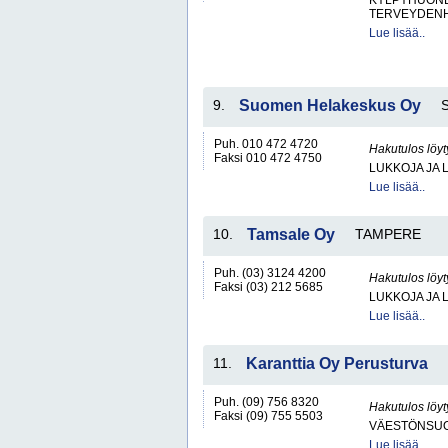
KYLPYHUONE
TERVEYDENH
Lue lisää..
9.
Suomen Helakeskus Oy
Puh. 010 472 4720
Hakutulos löyt
Faksi 010 472 4750
LUKKOJA JA 
Lue lisää..
10.
Tamsale Oy
TAMPERE
Puh. (03) 3124 4200
Hakutulos löyt
Faksi (03) 212 5685
LUKKOJA JA 
Lue lisää..
11.
Karanttia Oy Perusturva
Puh. (09) 756 8320
Hakutulos löyt
Faksi (09) 755 5503
VÄESTÖNSUO
Lue lisää..