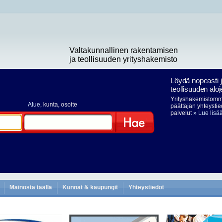
Valtakunnallinen rakentamisen
ja teollisuuden yrityshakemisto
Löydä nopeasti 
teollisuuden aloj
Yrityshakemistomme
Alue
, kunta, osoite
päättäjän yhteystie
palvelut
» Lue lisä
Hae
Mainosta täällä
Kunnat & kaupungit
Yhteystiedot