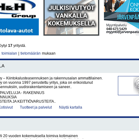
öytyi
17
yritystä.
|
toimialan
|
tietomäärän
mukaan
LA
y – Kiintokalusteasennuksen ja rakennusalan ammattilainen.
 on vuonna 1997 perustettu yritys, joka on erikoistunut
sennuksiin, uudisrakentamiseen ja saneer..
PALVELUJA - RAKENNUS
NNUKSIA
TEITA JA KEITTIÖVARUSTEITA..
Kotisivut
Tuotteet ja palvelut
Näytä kartalla
yli 20 vuoden kokemuksella toimiva kotimainen