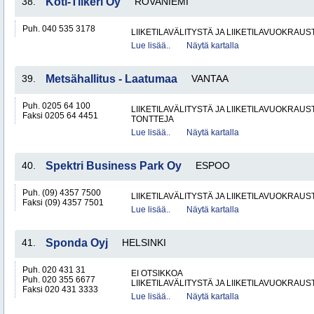
38.
Koti-Tiikeri Oy
ROVANIEMI
Puh. 040 535 3178
LIIKETILAVÄLITYSTÄ JA LIIKETILAVUOKRAUS
Lue lisää..
Näytä kartalla
39.
Metsähallitus - Laatumaa
VANTAA
Puh. 0205 64 100
LIIKETILAVÄLITYSTÄ JA LIIKETILAVUOKRAUS
Faksi 0205 64 4451
TONTTEJA
Lue lisää..
Näytä kartalla
40.
Spektri Business Park Oy
ESPOO
Puh. (09) 4357 7500
LIIKETILAVÄLITYSTÄ JA LIIKETILAVUOKRAUS
Faksi (09) 4357 7501
Lue lisää..
Näytä kartalla
41.
Sponda Oyj
HELSINKI
Puh. 020 431 31
EI OTSIKKOA
Puh. 020 355 6677
LIIKETILAVÄLITYSTÄ JA LIIKETILAVUOKRAUS
Faksi 020 431 3333
Lue lisää..
Näytä kartalla