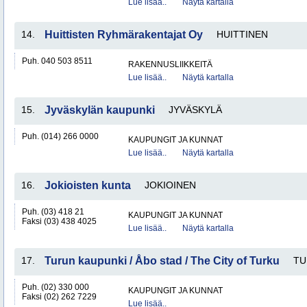
Lue lisää..
Näytä kartalla
14.
Huittisten Ryhmärakentajat Oy
HUITTINEN
Puh. 040 503 8511
RAKENNUSLIIKKEITÄ
Lue lisää..
Näytä kartalla
15.
Jyväskylän kaupunki
JYVÄSKYLÄ
Puh. (014) 266 0000
KAUPUNGIT JA KUNNAT
Lue lisää..
Näytä kartalla
16.
Jokioisten kunta
JOKIOINEN
Puh. (03) 418 21
KAUPUNGIT JA KUNNAT
Faksi (03) 438 4025
Lue lisää..
Näytä kartalla
17.
Turun kaupunki / Åbo stad / The City of Turku
TU
Puh. (02) 330 000
KAUPUNGIT JA KUNNAT
Faksi (02) 262 7229
Lue lisää..