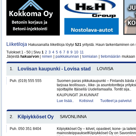
Liiketiloja
Hakusanalla liiketiloja löytyi
521
yritystä. Haun tarkentaminen on 
Tulokset 1 - 50 | Sivu
1
2
3
4
5
6
7
8
9
10
11
Järjestä
hakuarvon
|
nimen
|
paikkakunnan
|
toimialan
|
tietomäärän
mukaan
1.
Loviisan kaupunki - Lovisa stad
LOVIISA
Puh. (019) 555 555
Suomen paras pikkukaupunki – Finlands bästa 
tarjoaa teollisuus-, liike- ja asuntotontteja yrityksi
sijoittajille Itäisellä Uudellamaalla. Tontit sija..
KAUPUNGIT JA KUNNAT
Lue lisää..
Kotisivut
Tuotteet ja palvelut
2.
Kilpiykköset Oy
SAVONLINNA
Puh. 050 351 8404
Kilpiykköset Oy – kilvet, opasteet, kone- ja laiteki
mainosteippauksetKilpiykköset Oy on Savonlinn