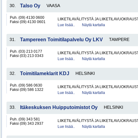
30.
Talso Oy
VAASA
Puh. (09) 4130 0600
LIIKETILAVÄLITYSTÄ JA LIIKETILAVUOKRAUS
Faksi (09) 4130 0601
Lue lisää..
Näytä kartalla
31.
Tampereen Toimitilapalvelu Oy LKV
TAMPERE
Puh. (03) 213 0177
LIIKETILAVÄLITYSTÄ JA LIIKETILAVUOKRAUS
Faksi (03) 213 0343
Lue lisää..
Näytä kartalla
32.
Toimitilameklarit KDJ
HELSINKI
Puh. (09) 586 0630
LIIKETILAVÄLITYSTÄ JA LIIKETILAVUOKRAUS
Faksi (09) 586 1322
Lue lisää..
Näytä kartalla
33.
Itäkeskuksen Huipputoimistot Oy
HELSINKI
Puh. (09) 343 581
LIIKETILAVÄLITYSTÄ JA LIIKETILAVUOKRAUS
Faksi (09) 343 2937
Lue lisää..
Näytä kartalla