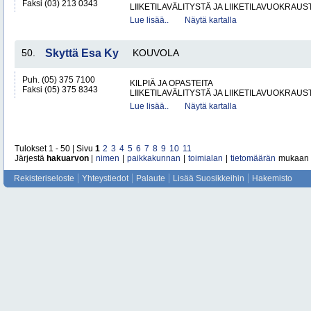
Faksi (03) 213 0343
LIIKETILAVÄLITYSTÄ JA LIIKETILAVUOKRAUS
Lue lisää..
Näytä kartalla
50.
Skyttä Esa Ky
KOUVOLA
Puh. (05) 375 7100
KILPIÄ JA OPASTEITA
Faksi (05) 375 8343
LIIKETILAVÄLITYSTÄ JA LIIKETILAVUOKRAUS
Lue lisää..
Näytä kartalla
Tulokset 1 - 50 | Sivu
1
2
3
4
5
6
7
8
9
10
11
Järjestä
hakuarvon
|
nimen
|
paikkakunnan
|
toimialan
|
tietomäärän
mukaan
Rekisteriseloste
Yhteystiedot
Palaute
Lisää Suosikkeihin
Hakemisto