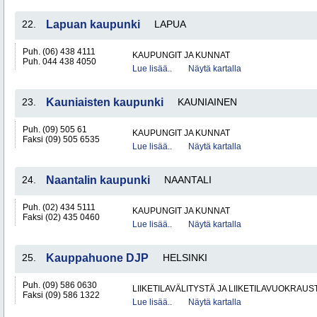
22.
Lapuan kaupunki
LAPUA
Puh. (06) 438 4111
KAUPUNGIT JA KUNNAT
Puh. 044 438 4050
Lue lisää..
Näytä kartalla
23.
Kauniaisten kaupunki
KAUNIAINEN
Puh. (09) 505 61
KAUPUNGIT JA KUNNAT
Faksi (09) 505 6535
Lue lisää..
Näytä kartalla
24.
Naantalin kaupunki
NAANTALI
Puh. (02) 434 5111
KAUPUNGIT JA KUNNAT
Faksi (02) 435 0460
Lue lisää..
Näytä kartalla
25.
Kauppahuone DJP
HELSINKI
Puh. (09) 586 0630
LIIKETILAVÄLITYSTÄ JA LIIKETILAVUOKRAUS
Faksi (09) 586 1322
Lue lisää..
Näytä kartalla