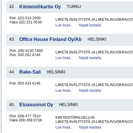
42.
Kiinteistökartio Oy
TURKU
Puh. (02) 510 2500
LIIKETILAVÄLITYSTÄ JA LIIKETILAVUOKRAUS
Faksi (02) 251 0530
Lue lisää..
Näytä kartalla
43.
Office House Finland Oy/Ab
HELSINKI
Puh. (09) 6150 7400
LIIKETILAVÄLITYSTÄ JA LIIKETILAVUOKRAUS
Puh. 045 262 4746
Lue lisää..
Näytä kartalla
44.
Rake-Sali
HELSINKI
Puh. 050 433 4146
LIIKETILAVÄLITYSTÄ JA LIIKETILAVUOKRAUS
Lue lisää..
Näytä kartalla
45.
Etuasunnot Oy
HELSINKI
Puh. (09) 477 7610
KIINTEISTÖPALVELUJA
Faksi (09) 458 0738
LIIKETILAVÄLITYSTÄ JA LIIKETILAVUOKRAUS
Lue lisää..
Näytä kartalla