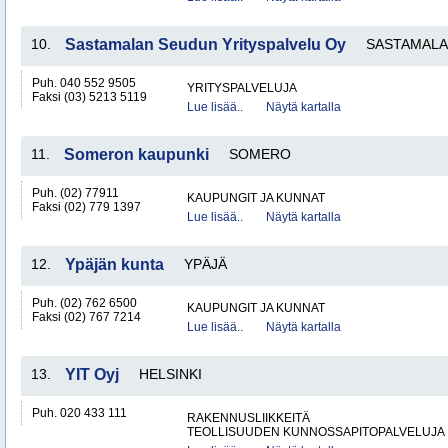
10.
Sastamalan Seudun Yrityspalvelu Oy
SASTAMALA
Puh. 040 552 9505
YRITYSPALVELUJA
Faksi (03) 5213 5119
Lue lisää..
Näytä kartalla
11.
Someron kaupunki
SOMERO
Puh. (02) 77911
KAUPUNGIT JA KUNNAT
Faksi (02) 779 1397
Lue lisää..
Näytä kartalla
12.
Ypäjän kunta
YPÄJÄ
Puh. (02) 762 6500
KAUPUNGIT JA KUNNAT
Faksi (02) 767 7214
Lue lisää..
Näytä kartalla
13.
YIT Oyj
HELSINKI
Puh. 020 433 111
RAKENNUSLIIKKEITÄ
TEOLLISUUDEN KUNNOSSAPITOPALVELUJA