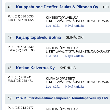
46.
Kauppahuone Denffer, Jaulas & Piironen Oy
HEL
Puh. (09) 586 0630
KIINTEISTÖPALVELUJA
Faksi (09) 586 1322
LIIKETILAVÄLITYSTÄ JA LIIKETILAVUOKRAUS
Lue lisää..
Näytä kartalla
47.
Kirjanpitopalvelu Botnia
SEINÄJOKI
Puh. (06) 423 3330
KIINTEISTÖPALVELUJA
Faksi (06) 423 3595
LIIKETILAVÄLITYSTÄ JA LIIKETILAVUOKRAUS
Lue lisää..
Näytä kartalla
48.
Kotkan Kaiverrus Ky
KARHULA
Puh. (05) 288 741
KILPIÄ JA OPASTEITA
Faksi (05) 288 471
LIIKETILAVÄLITYSTÄ JA LIIKETILAVUOKRAUS
Lue lisää..
Näytä kartalla
49.
PSW Kiinteistömaailma/ Tampereen Toimitilapalvelu Oy LKV
Puh. (03) 213 0177
KIINTEISTÖPALVELUJA