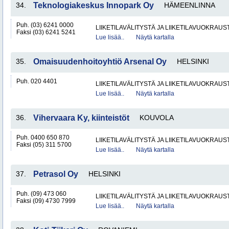
34.
Teknologiakeskus Innopark Oy
HÄMEENLINNA
Puh. (03) 6241 0000
LIIKETILAVÄLITYSTÄ JA LIIKETILAVUOKRAUS
Faksi (03) 6241 5241
Lue lisää..
Näytä kartalla
35.
Omaisuudenhoitoyhtiö Arsenal Oy
HELSINKI
Puh. 020 4401
LIIKETILAVÄLITYSTÄ JA LIIKETILAVUOKRAUS
Lue lisää..
Näytä kartalla
36.
Vihervaara Ky, kiinteistöt
KOUVOLA
Puh. 0400 650 870
LIIKETILAVÄLITYSTÄ JA LIIKETILAVUOKRAUS
Faksi (05) 311 5700
Lue lisää..
Näytä kartalla
37.
Petrasol Oy
HELSINKI
Puh. (09) 473 060
LIIKETILAVÄLITYSTÄ JA LIIKETILAVUOKRAUS
Faksi (09) 4730 7999
Lue lisää..
Näytä kartalla