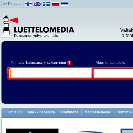
Kirjaudu
Valta
ja te
Kotimainen yrityshakemisto
Toimiala
, hakusana, yrityksen nimi
?
Alue
, kunta, osoite
Etusivu
Markkinapaikka
Hakukone
Mainosta täällä
Kunnat & 