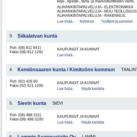
kilpi-, opaste-, tarra- ja mainostuotteiden valmi..
ALIHANKINTAPALVELUJA - ELEKTRONIIKKA
ALIHANKINTAPALVELUJA - MUU TEOLLISUUS
ALIHANKINTAPALVELUJA - RAKENNUS..
Lue lisää..
Kotisivut
Tuotteet ja palvelut
3.
Siikalatvan kunta
Puh. (08) 811 8411
KAUPUNGIT JA KUNNAT
Faksi (08) 812 1292
Lue lisää..
4.
Kemiönsaaren kunta / Kimitoöns kommun
TAALIN
Puh. (02) 426 00
KAUPUNGIT JA KUNNAT
Faksi (02) 521 1200
Lue lisää..
Näytä kartalla
5.
Sievin kunta
SIEVI
Puh. (08) 488 3111
KAUPUNGIT JA KUNNAT
Faksi (08) 488 3100
Lue lisää..
Näytä kartalla
6.
Lammin Asennustaito Oy
LAMMI