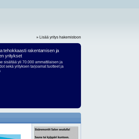
» Lisää yritys hakemistoon
ja tehokkaasti rakentamisen ja
en yritykset
 sisältää yli 70.000 ammattilaisen ja
dot sekä yrityksen tarjoamat tuotteet ja
ä