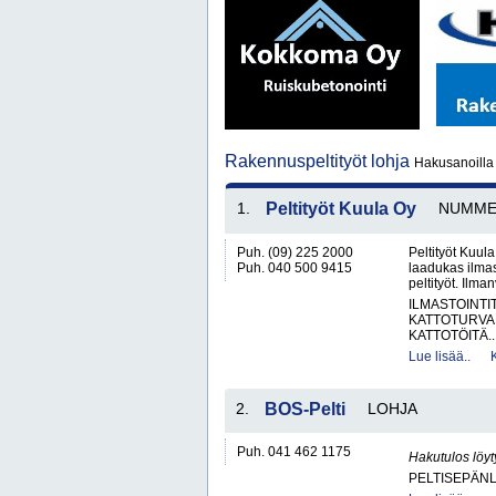
Rakennuspeltityöt lohja
Hakusanoilla 
1.
Peltityöt Kuula Oy
NUMME
Puh. (09) 225 2000
Peltityöt Kuul
Puh. 040 500 9415
laadukas ilmas
peltityöt. Ilma
ILMASTOINTI
KATTOTURVA
KATTOTÖITÄ..
Lue lisää..
2.
BOS-Pelti
LOHJA
Puh. 041 462 1175
Hakutulos löyt
PELTISEPÄNL