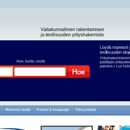
Valtakunnallinen rakentamisen
ja teollisuuden yrityshakemisto
Löydä nopeasti 
teollisuuden aloj
Yrityshakemistomme
Alue
, kunta, osoite
päättäjän yhteystie
palvelut
» Lue lisä
Hae
Mainosta täällä
Kunnat & kaupungit
Yhteystiedot