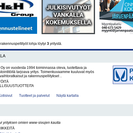
rakennuspeltityöt lohja löytyi
3
yritystä.
LA
a Oy on vuodesta 1994 toiminnassa oleva, luotettava ja
tointitöitä tarjoava yritys. Toimenkuvaamme kuuluvat myös
nvaihtoratkaisut ja rakennuspellitykset ..
TÖITÄ
LLISUUSTUOTTEITA
Kotisivut
Tuotteet ja palvelut
Näytä kartalla
yi yrityksen omien www-sivujen kautta
IIKKEITÄ