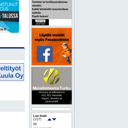
Lue lisää
(
1
/17)
09