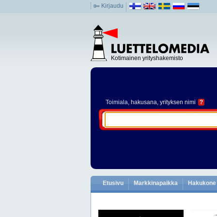
Kirjaudu
Kotimainen yrityshakemisto
Toimiala
, hakusana, yrityksen nimi
?
Etusivu
Markkinapaikka
Hakukone