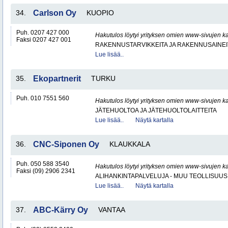
34.
Carlson Oy
KUOPIO
Puh. 0207 427 000
Hakutulos löytyi yrityksen omien www-sivujen ka
Faksi 0207 427 001
RAKENNUSTARVIKKEITA JA RAKENNUSAINEI
Lue lisää..
35.
Ekopartnerit
TURKU
Puh. 010 7551 560
Hakutulos löytyi yrityksen omien www-sivujen ka
JÄTEHUOLTOA JA JÄTEHUOLTOLAITTEITA
Lue lisää..
Näytä kartalla
36.
CNC-Siponen Oy
KLAUKKALA
Puh. 050 588 3540
Hakutulos löytyi yrityksen omien www-sivujen ka
Faksi (09) 2906 2341
ALIHANKINTAPALVELUJA - MUU TEOLLISUUS
Lue lisää..
Näytä kartalla
37.
ABC-Kärry Oy
VANTAA