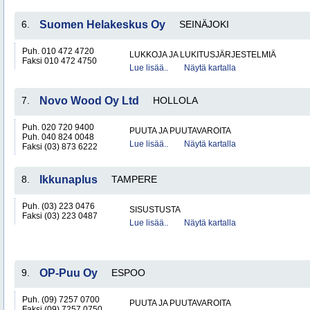
6.
Suomen Helakeskus Oy
SEINÄJOKI
Puh. 010 472 4720
LUKKOJA JA LUKITUSJÄRJESTELMIÄ
Faksi 010 472 4750
Lue lisää..
Näytä kartalla
7.
Novo Wood Oy Ltd
HOLLOLA
Puh. 020 720 9400
PUUTA JA PUUTAVAROITA
Puh. 040 824 0048
Lue lisää..
Näytä kartalla
Faksi (03) 873 6222
8.
Ikkunaplus
TAMPERE
Puh. (03) 223 0476
SISUSTUSTA
Faksi (03) 223 0487
Lue lisää..
Näytä kartalla
9.
OP-Puu Oy
ESPOO
Puh. (09) 7257 0700
PUUTA JA PUUTAVAROITA
Faksi (09) 7257 0750