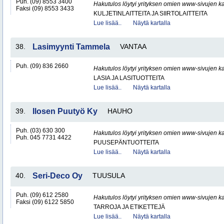
Puh. (09) 8553 3400
Hakutulos löytyi yrityksen omien www-sivujen ka
Faksi (09) 8553 3433
KULJETINLAITTEITA JA SIIRTOLAITTEITA
Lue lisää..
Näytä kartalla
38.
Lasimyynti Tammela
VANTAA
Puh. (09) 836 2660
Hakutulos löytyi yrityksen omien www-sivujen ka
LASIA JA LASITUOTTEITA
Lue lisää..
Näytä kartalla
39.
Ilosen Puutyö Ky
HAUHO
Puh. (03) 630 300
Hakutulos löytyi yrityksen omien www-sivujen ka
Puh. 045 7731 4422
PUUSEPÄNTUOTTEITA
Lue lisää..
Näytä kartalla
40.
Seri-Deco Oy
TUUSULA
Puh. (09) 612 2580
Hakutulos löytyi yrityksen omien www-sivujen ka
Faksi (09) 6122 5850
TARROJA JA ETIKETTEJÄ
Lue lisää..
Näytä kartalla