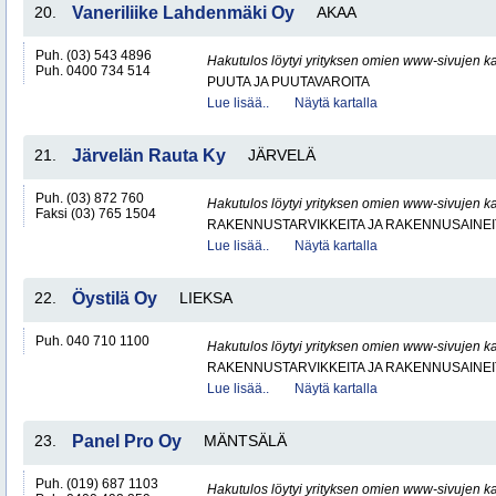
20.
Vaneriliike Lahdenmäki Oy
AKAA
Puh. (03) 543 4896
Hakutulos löytyi yrityksen omien www-sivujen ka
Puh. 0400 734 514
PUUTA JA PUUTAVAROITA
Lue lisää..
Näytä kartalla
21.
Järvelän Rauta Ky
JÄRVELÄ
Puh. (03) 872 760
Hakutulos löytyi yrityksen omien www-sivujen ka
Faksi (03) 765 1504
RAKENNUSTARVIKKEITA JA RAKENNUSAINEI
Lue lisää..
Näytä kartalla
22.
Öystilä Oy
LIEKSA
Puh. 040 710 1100
Hakutulos löytyi yrityksen omien www-sivujen ka
RAKENNUSTARVIKKEITA JA RAKENNUSAINEI
Lue lisää..
Näytä kartalla
23.
Panel Pro Oy
MÄNTSÄLÄ
Puh. (019) 687 1103
Hakutulos löytyi yrityksen omien www-sivujen ka