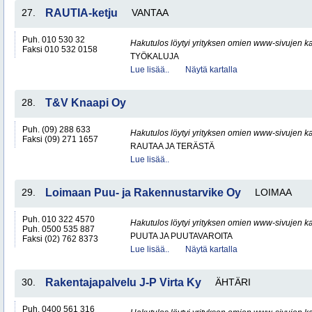
27.
RAUTIA-ketju
VANTAA
Puh. 010 530 32
Hakutulos löytyi yrityksen omien www-sivujen ka
Faksi 010 532 0158
TYÖKALUJA
Lue lisää..
Näytä kartalla
28.
T&V Knaapi Oy
Puh. (09) 288 633
Hakutulos löytyi yrityksen omien www-sivujen ka
Faksi (09) 271 1657
RAUTAA JA TERÄSTÄ
Lue lisää..
29.
Loimaan Puu- ja Rakennustarvike Oy
LOIMAA
Puh. 010 322 4570
Hakutulos löytyi yrityksen omien www-sivujen ka
Puh. 0500 535 887
PUUTA JA PUUTAVAROITA
Faksi (02) 762 8373
Lue lisää..
Näytä kartalla
30.
Rakentajapalvelu J-P Virta Ky
ÄHTÄRI
Puh. 0400 561 316