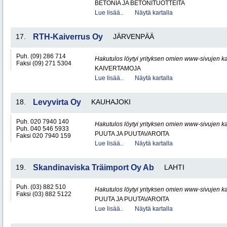
BETONIA JA BETONITUOTTEITA
Lue lisää..
Näytä kartalla
17.
RTH-Kaiverrus Oy
JÄRVENPÄÄ
Puh. (09) 286 714
Hakutulos löytyi yrityksen omien www-sivujen ka
Faksi (09) 271 5304
KAIVERTAMOJA
Lue lisää..
Näytä kartalla
18.
Levyvirta Oy
KAUHAJOKI
Puh. 020 7940 140
Hakutulos löytyi yrityksen omien www-sivujen ka
Puh. 040 546 5933
PUUTA JA PUUTAVAROITA
Faksi 020 7940 159
Lue lisää..
Näytä kartalla
19.
Skandinaviska Träimport Oy Ab
LAHTI
Puh. (03) 882 510
Hakutulos löytyi yrityksen omien www-sivujen ka
Faksi (03) 882 5122
PUUTA JA PUUTAVAROITA
Lue lisää..
Näytä kartalla