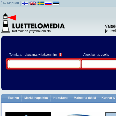
Kirjaudu
Valta
ja te
Kotimainen yrityshakemisto
Toimiala
, hakusana, yrityksen nimi
?
Alue
, kunta, osoite
Etusivu
Markkinapaikka
Hakukone
Mainosta täällä
Kunnat & 