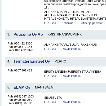
sisustamisen tarpeisiinHartman Rauta Oy on su
monipuolinen rautakauppa, jonka rautakauppak
18..
ALIHANKINTAPALVELUJA - METALLI
ALIHANKINTAPALVELUJA - RAKENNUS
HITSAUSKONEITA, HITSAUSLAITTEITA JA HIT
Lue lisää..
Kotisivut
Tuotteet ja palvelut
3.
Puucomp Oy Ab
KRISTIINANKAUPUNKI
Puh. 010 422 2360
ALIHANKINTAPALVELUJA - RAKENNUS
Puh. 0400 372 145
Lue lisää..
Näytä kartalla
Faksi 010 422 2370
4.
Termater Eristeet Oy
PERHO
Puh. 0207 969 412
ERISTYSAINEITA JA ERISTYSTARVIKKEITA
Lue lisää..
Näytä kartalla
5.
ELAM Oy
MÄNTSÄLÄ
Puh. (019) 687 1103
SISUSTUSTA
Puh. 0400 881 260
Lue lisää..
Näytä kartalla
Faksi (019) 687 1115