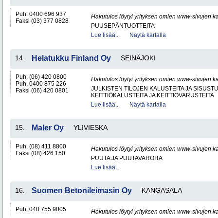
Puh. 0400 696 937
Hakutulos löytyi yrityksen omien www-sivujen ka
Faksi (03) 377 0828
PUUSEPÄNTUOTTEITA
Lue lisää..
Näytä kartalla
14.
Helatukku Finland Oy
SEINÄJOKI
Puh. (06) 420 0800
Hakutulos löytyi yrityksen omien www-sivujen ka
Puh. 0400 875 226
JULKISTEN TILOJEN KALUSTEITA JA SISUST
Faksi (06) 420 0801
KEITTIÖKALUSTEITA JA KEITTIÖVARUSTEITA
Lue lisää..
Näytä kartalla
15.
Maler Oy
YLIVIESKA
Puh. (08) 411 8800
Hakutulos löytyi yrityksen omien www-sivujen ka
Faksi (08) 426 150
PUUTA JA PUUTAVAROITA
Lue lisää..
16.
Suomen Betonileimasin Oy
KANGASALA
Puh. 040 755 9005
Hakutulos löytyi yrityksen omien www-sivujen ka