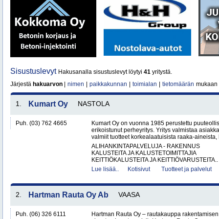
Sisustuslevyt
Hakusanalla sisustuslevyt löytyi
41
yritystä.
Järjestä
hakuarvon
|
nimen
|
paikkakunnan
|
toimialan
|
tietomäärän
mukaan
1.
Kumart Oy
NASTOLA
Puh. (03) 762 4665
Kumart Oy on vuonna 1985 perustettu puuteolli
erikoistunut perheyritys. Yritys valmistaa asiak
valmiit tuotteet korkealaatuisista raaka-aineista,
ALIHANKINTAPALVELUJA - RAKENNUS
KALUSTEITA JA KALUSTETOIMITTAJIA
KEITTIÖKALUSTEITA JA KEITTIÖVARUSTEITA..
Lue lisää..
Kotisivut
Tuotteet ja palvelut
2.
Hartman Rauta Oy Ab
VAASA
Puh. (06) 326 6111
Hartman Rauta Oy – rautakauppa rakentamisen, 