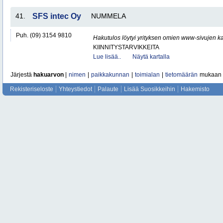
41.
SFS intec Oy
NUMMELA
Puh. (09) 3154 9810
Hakutulos löytyi yrityksen omien www-sivujen ka
KIINNITYSTARVIKKEITA
Lue lisää..
Näytä kartalla
Järjestä
hakuarvon
|
nimen
|
paikkakunnan
|
toimialan
|
tietomäärän
mukaan
Rekisteriseloste
Yhteystiedot
Palaute
Lisää Suosikkeihin
Hakemisto