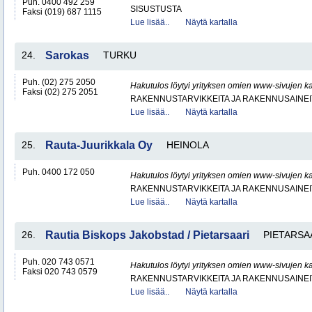
Puh. 0400 492 259
SISUSTUSTA
Faksi (019) 687 1115
Lue lisää..
Näytä kartalla
24.
Sarokas
TURKU
Puh. (02) 275 2050
Hakutulos löytyi yrityksen omien www-sivujen ka
Faksi (02) 275 2051
RAKENNUSTARVIKKEITA JA RAKENNUSAINEI
Lue lisää..
Näytä kartalla
25.
Rauta-Juurikkala Oy
HEINOLA
Puh. 0400 172 050
Hakutulos löytyi yrityksen omien www-sivujen ka
RAKENNUSTARVIKKEITA JA RAKENNUSAINEI
Lue lisää..
Näytä kartalla
26.
Rautia Biskops Jakobstad / Pietarsaari
PIETARSA
Puh. 020 743 0571
Hakutulos löytyi yrityksen omien www-sivujen ka
Faksi 020 743 0579
RAKENNUSTARVIKKEITA JA RAKENNUSAINEI
Lue lisää..
Näytä kartalla