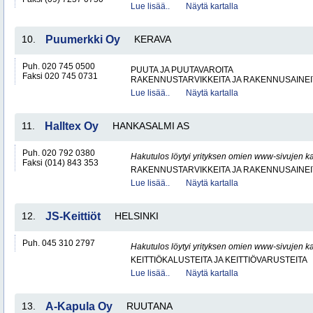
Lue lisää..
Näytä kartalla
10.
Puumerkki Oy
KERAVA
Puh. 020 745 0500
PUUTA JA PUUTAVAROITA
Faksi 020 745 0731
RAKENNUSTARVIKKEITA JA RAKENNUSAINEI
Lue lisää..
Näytä kartalla
11.
Halltex Oy
HANKASALMI AS
Puh. 020 792 0380
Hakutulos löytyi yrityksen omien www-sivujen ka
Faksi (014) 843 353
RAKENNUSTARVIKKEITA JA RAKENNUSAINEI
Lue lisää..
Näytä kartalla
12.
JS-Keittiöt
HELSINKI
Puh. 045 310 2797
Hakutulos löytyi yrityksen omien www-sivujen ka
KEITTIÖKALUSTEITA JA KEITTIÖVARUSTEITA
Lue lisää..
Näytä kartalla
13.
A-Kapula Oy
RUUTANA