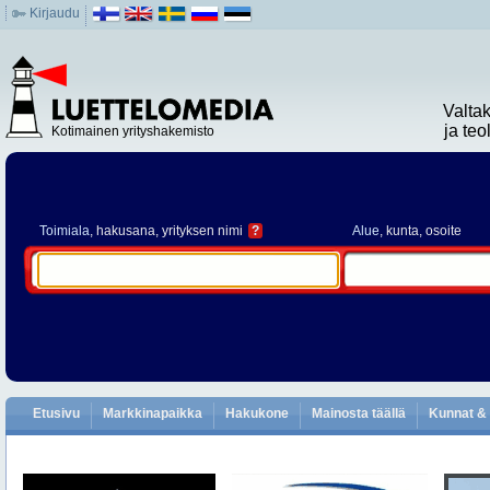
Kirjaudu
Valta
ja te
Kotimainen yrityshakemisto
Toimiala
, hakusana, yrityksen nimi
?
Alue
, kunta, osoite
Etusivu
Markkinapaikka
Hakukone
Mainosta täällä
Kunnat & 