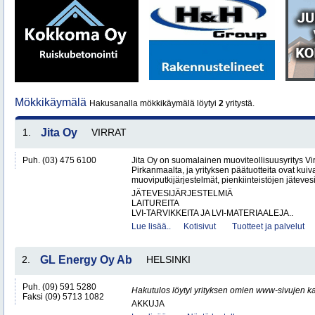
Mökkikäymälä
Hakusanalla mökkikäymälä löytyi
2
yritystä.
1.
Jita Oy
VIRRAT
Puh. (03) 475 6100
Jita Oy on suomalainen muoviteollisuusyritys Virr
Pirkanmaalta, ja yrityksen päätuotteita ovat kuiv
muoviputkijärjestelmät, pienkiinteistöjen jätevesi
JÄTEVESIJÄRJESTELMIÄ
LAITUREITA
LVI-TARVIKKEITA JA LVI-MATERIAALEJA..
Lue lisää..
Kotisivut
Tuotteet ja palvelut
2.
GL Energy Oy Ab
HELSINKI
Puh. (09) 591 5280
Hakutulos löytyi yrityksen omien www-sivujen ka
Faksi (09) 5713 1082
AKKUJA