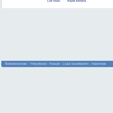
Lue lisää..
Näytä kartalla
Rekisteriseloste
Yhteystiedot
Palaute
Lisää Suosikkeihin
Hakemisto