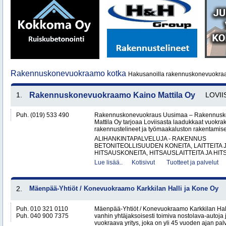
Rakennuskonevuokraamo kotka
Hakusanoilla rakennuskonevuokraa
1.
Rakennuskonevuokraamo Kaino Mattila Oy
LOVII
Puh. (019) 533 490
Rakennuskonevuokraus Uusimaa – Rakennusk
Mattila Oy tarjoaa Loviisasta laadukkaat vuokrak
rakennustelineet ja työmaakaluston rakentamisen
ALIHANKINTAPALVELUJA - RAKENNUS
BETONITEOLLISUUDEN KONEITA, LAITTEITA J
HITSAUSKONEITA, HITSAUSLAITTEITA JA HIT
Lue lisää..
Kotisivut
Tuotteet ja palvelut
2.
Mäenpää-Yhtiöt / Konevuokraamo Karkkilan Halli ja Kone Oy
Puh. 010 321 0110
Mäenpää-Yhtiöt / Konevuokraamo Karkkilan Hal
Puh. 040 900 7375
vanhin yhtäjaksoisesti toimiva nostolava-autoja 
vuokraava yritys, joka on yli 45 vuoden ajan palv