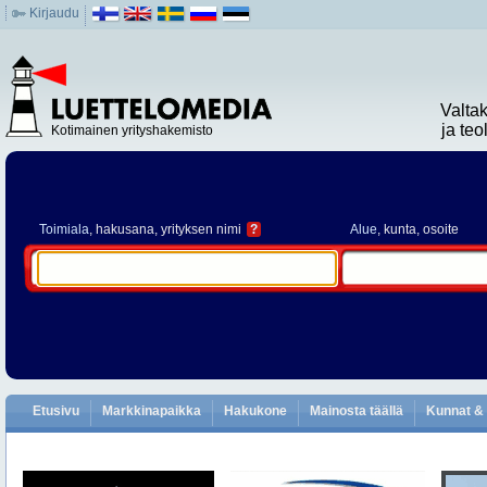
Kirjaudu
Valta
ja te
Kotimainen yrityshakemisto
Toimiala
, hakusana, yrityksen nimi
?
Alue
, kunta, osoite
Etusivu
Markkinapaikka
Hakukone
Mainosta täällä
Kunnat & 