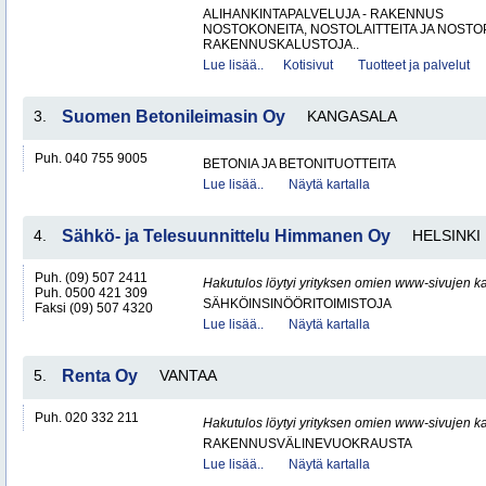
ALIHANKINTAPALVELUJA - RAKENNUS
NOSTOKONEITA, NOSTOLAITTEITA JA NOST
RAKENNUSKALUSTOJA..
Lue lisää..
Kotisivut
Tuotteet ja palvelut
3.
Suomen Betonileimasin Oy
KANGASALA
Puh. 040 755 9005
BETONIA JA BETONITUOTTEITA
Lue lisää..
Näytä kartalla
4.
Sähkö- ja Telesuunnittelu Himmanen Oy
HELSINKI
Puh. (09) 507 2411
Hakutulos löytyi yrityksen omien www-sivujen ka
Puh. 0500 421 309
SÄHKÖINSINÖÖRITOIMISTOJA
Faksi (09) 507 4320
Lue lisää..
Näytä kartalla
5.
Renta Oy
VANTAA
Puh. 020 332 211
Hakutulos löytyi yrityksen omien www-sivujen ka
RAKENNUSVÄLINEVUOKRAUSTA
Lue lisää..
Näytä kartalla