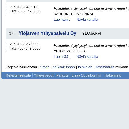
Puh. (03) 349 5111
Hakutulos löytyi yrityksen omien www-sivujen ka
Faksi (03) 349 5355
KAUPUNGIT JA KUNNAT
Lue lisää..
Näytä kartalla
37.
Ylöjärven Yrityspalvelu Oy
YLÖJÄRVI
Puh. (03) 349 5555
Hakutulos löytyi yrityksen omien www-sivujen ka
Faksi (03) 349 5558
YRITYSPALVELUJA
Lue lisää..
Näytä kartalla
Järjestä
hakuarvon
|
nimen
|
paikkakunnan
|
toimialan
|
tietomäärän
mukaan
Rekisteriseloste
Yhteystiedot
Palaute
Lisää Suosikkeihin
Hakemisto