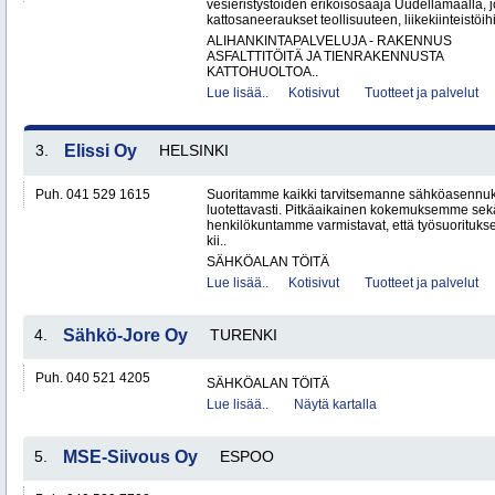
vesieristystöiden erikoisosaaja Uudellamaalla, j
kattosaneeraukset teollisuuteen, liikekiinteistöihin
ALIHANKINTAPALVELUJA - RAKENNUS
ASFALTTITÖITÄ JA TIENRAKENNUSTA
KATTOHUOLTOA..
Lue lisää..
Kotisivut
Tuotteet ja palvelut
3.
Elissi Oy
HELSINKI
Puh. 041 529 1615
Suoritamme kaikki tarvitsemanne sähköasennuks
luotettavasti. Pitkäaikainen kokemuksemme sek
henkilökuntamme varmistavat, että työsuorituk
kii..
SÄHKÖALAN TÖITÄ
Lue lisää..
Kotisivut
Tuotteet ja palvelut
4.
Sähkö-Jore Oy
TURENKI
Puh. 040 521 4205
SÄHKÖALAN TÖITÄ
Lue lisää..
Näytä kartalla
5.
MSE-Siivous Oy
ESPOO