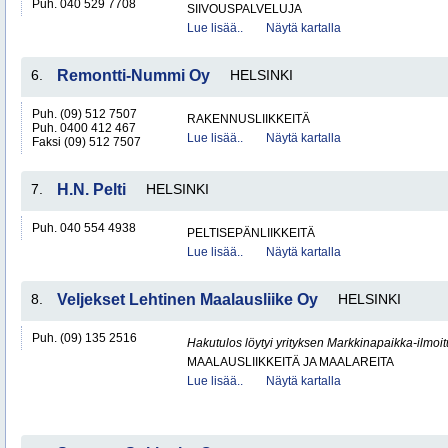
Puh. 040 529 7708
SIIVOUSPALVELUJA
Lue lisää..
Näytä kartalla
6.
Remontti-Nummi Oy
HELSINKI
Puh. (09) 512 7507
RAKENNUSLIIKKEITÄ
Puh. 0400 412 467
Lue lisää..
Näytä kartalla
Faksi (09) 512 7507
7.
H.N. Pelti
HELSINKI
Puh. 040 554 4938
PELTISEPÄNLIIKKEITÄ
Lue lisää..
Näytä kartalla
8.
Veljekset Lehtinen Maalausliike Oy
HELSINKI
Puh. (09) 135 2516
Hakutulos löytyi yrityksen Markkinapaikka-ilmoi
MAALAUSLIIKKEITÄ JA MAALAREITA
Lue lisää..
Näytä kartalla