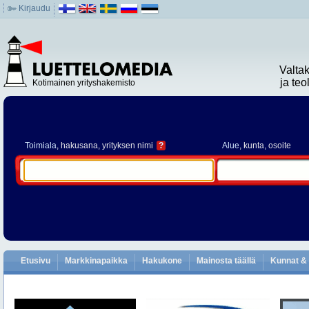
Kirjaudu
Valta
ja te
Kotimainen yrityshakemisto
Toimiala
, hakusana, yrityksen nimi
?
Alue
, kunta, osoite
Etusivu
Markkinapaikka
Hakukone
Mainosta täällä
Kunnat & 