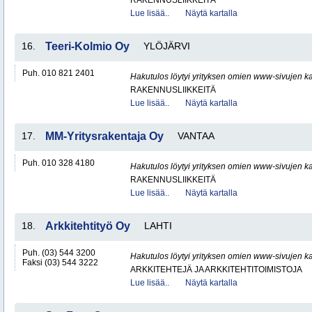
RAKENNUSLIIKKEITÄ
Lue lisää..
Näytä kartalla
16.
Teeri-Kolmio Oy
YLÖJÄRVI
Puh. 010 821 2401
Hakutulos löytyi yrityksen omien www-sivujen ka
RAKENNUSLIIKKEITÄ
Lue lisää..
Näytä kartalla
17.
MM-Yritysrakentaja Oy
VANTAA
Puh. 010 328 4180
Hakutulos löytyi yrityksen omien www-sivujen ka
RAKENNUSLIIKKEITÄ
Lue lisää..
Näytä kartalla
18.
Arkkitehtityö Oy
LAHTI
Puh. (03) 544 3200
Hakutulos löytyi yrityksen omien www-sivujen ka
Faksi (03) 544 3222
ARKKITEHTEJÄ JA ARKKITEHTITOIMISTOJA
Lue lisää..
Näytä kartalla