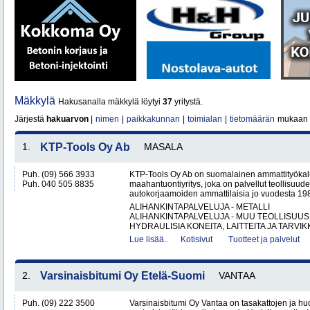
Mäkkylä
Hakusanalla mäkkylä löytyi
37
yritystä.
Järjestä
hakuarvon
|
nimen
|
paikkakunnan
|
toimialan
|
tietomäärän
mukaan
1.
KTP-Tools Oy Ab
MASALA
Puh. (09) 566 3933
KTP-Tools Oy Ab on suomalainen ammattityökal
Puh. 040 505 8835
maahantuontiyritys, joka on palvellut teollisuud
autokorjaamoiden ammattilaisia jo vuodesta 1987. 
ALIHANKINTAPALVELUJA - METALLI
ALIHANKINTAPALVELUJA - MUU TEOLLISUUS
HYDRAULISIA KONEITA, LAITTEITA JA TARVIKK
Lue lisää..
Kotisivut
Tuotteet ja palvelut
2.
Varsinaisbitumi Oy Etelä-Suomi
VANTAA
Puh. (09) 222 3500
Varsinaisbitumi Oy Vantaa on tasakattojen ja hu