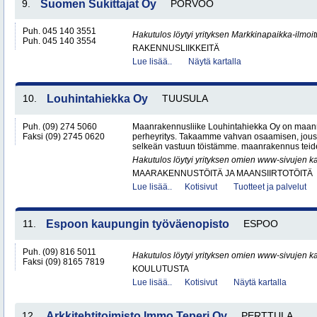
9.
Suomen Sukittajat Oy
PORVOO
Puh. 045 140 3551
Hakutulos löytyi yrityksen Markkinapaikka-ilmoi
Puh. 045 140 3554
RAKENNUSLIIKKEITÄ
Lue lisää..
Näytä kartalla
10.
Louhintahiekka Oy
TUUSULA
Puh. (09) 274 5060
Maanrakennusliike Louhintahiekka Oy on maan
Faksi (09) 2745 0620
perheyritys. Takaamme vahvan osaamisen, jous
selkeän vastuun töistämme. maanrakennus teide
Hakutulos löytyi yrityksen omien www-sivujen ka
MAARAKENNUSTÖITÄ JA MAANSIIRTOTÖITÄ
Lue lisää..
Kotisivut
Tuotteet ja palvelut
11.
Espoon kaupungin työväenopisto
ESPOO
Puh. (09) 816 5011
Hakutulos löytyi yrityksen omien www-sivujen ka
Faksi (09) 8165 7819
KOULUTUSTA
Lue lisää..
Kotisivut
Näytä kartalla
12.
Arkkitehtitoimisto Immo Teperi Oy
PERTTULA