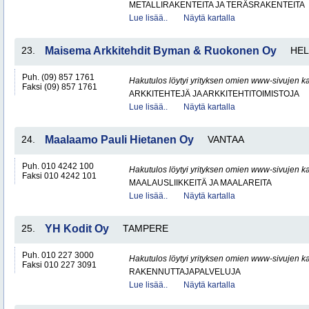
METALLIRAKENTEITA JA TERÄSRAKENTEITA
Lue lisää..
Näytä kartalla
23.
Maisema Arkkitehdit Byman & Ruokonen Oy
HEL
Puh. (09) 857 1761
Hakutulos löytyi yrityksen omien www-sivujen ka
Faksi (09) 857 1761
ARKKITEHTEJÄ JA ARKKITEHTITOIMISTOJA
Lue lisää..
Näytä kartalla
24.
Maalaamo Pauli Hietanen Oy
VANTAA
Puh. 010 4242 100
Hakutulos löytyi yrityksen omien www-sivujen ka
Faksi 010 4242 101
MAALAUSLIIKKEITÄ JA MAALAREITA
Lue lisää..
Näytä kartalla
25.
YH Kodit Oy
TAMPERE
Puh. 010 227 3000
Hakutulos löytyi yrityksen omien www-sivujen ka
Faksi 010 227 3091
RAKENNUTTAJAPALVELUJA
Lue lisää..
Näytä kartalla