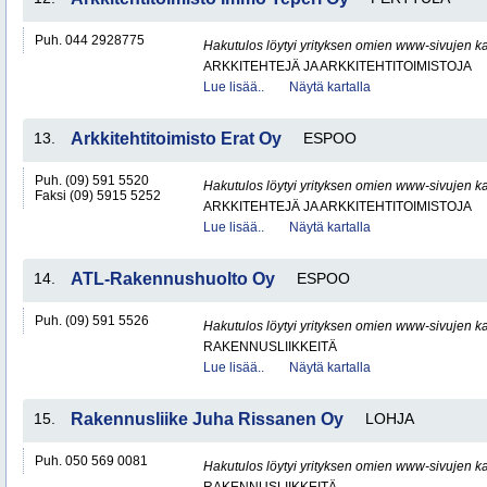
Puh. 044 2928775
Hakutulos löytyi yrityksen omien www-sivujen ka
ARKKITEHTEJÄ JA ARKKITEHTITOIMISTOJA
Lue lisää..
Näytä kartalla
13.
Arkkitehtitoimisto Erat Oy
ESPOO
Puh. (09) 591 5520
Hakutulos löytyi yrityksen omien www-sivujen ka
Faksi (09) 5915 5252
ARKKITEHTEJÄ JA ARKKITEHTITOIMISTOJA
Lue lisää..
Näytä kartalla
14.
ATL-Rakennushuolto Oy
ESPOO
Puh. (09) 591 5526
Hakutulos löytyi yrityksen omien www-sivujen ka
RAKENNUSLIIKKEITÄ
Lue lisää..
Näytä kartalla
15.
Rakennusliike Juha Rissanen Oy
LOHJA
Puh. 050 569 0081
Hakutulos löytyi yrityksen omien www-sivujen ka