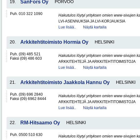
19.
SanFors Oy
PORVOO
Puh. 010 322 1090
Hakutulos löytyi yrityksen omien www-sivujen ka
LVI-ASENNUKSIA JA LVI-KORJAUKSIA
Lue lisää..
Näytä kartalla
20.
Arkkitehtitoimisto Hormia Oy
HELSINKI
Puh. (09) 485 521
Hakutulos löytyi yrityksen omien www-sivujen ka
Faksi (09) 486 603
ARKKITEHTEJÄ JA ARKKITEHTITOIMISTOJA
Lue lisää..
Näytä kartalla
21.
Arkkitehtitoimisto Jaakkola Hannu Oy
HELSINKI
Puh. (09) 696 2840
Hakutulos löytyi yrityksen omien www-sivujen ka
Faksi (09) 6962 8444
ARKKITEHTEJÄ JA ARKKITEHTITOIMISTOJA
Lue lisää..
Näytä kartalla
22.
RM-Hitsaamo Oy
HELSINKI
Puh. 0500 510 630
Hakutulos löytyi yrityksen omien www-sivujen ka