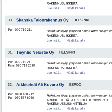
RAKENNUSLIIKKEITÄ
Lue lisää..
Näytä kartalla
30.
Skanska Talonrakennus Oy
HELSINKI
Puh. 020 719 211
Hakutulos löytyi yrityksen omien www-sivujen ka
RAKENNUSLIIKKEITÄ
Lue lisää..
Näytä kartalla
31.
Tieyhtiö Nelostie Oy
HELSINKI
Puh. 020 719 211
Hakutulos löytyi yrityksen omien www-sivujen ka
Faksi 020 719 2530
RAKENNUSLIIKKEITÄ
Lue lisää..
Näytä kartalla
32.
Arkkitehdit Ali-Kovero Oy
ESPOO
Puh. 0400 408 212
Hakutulos löytyi yrityksen omien www-sivujen ka
Puh. 050 537 6260
ARKKITEHTEJÄ JA ARKKITEHTITOIMISTOJA
RAKENNUSSUUNNITTELUA
Lue lisää..
Näytä kartalla