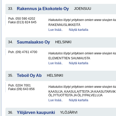
33.
Rakennus ja Ekokotelo Oy
JOENSUU
Puh. 050 590 4202
Hakutulos löytyi yrityksen omien www-sivujen ka
Faksi (013) 824 645
RAKENNUSLIIKKEITÄ
Lue lisää..
Näytä kartalla
34.
Saumalaakso Oy
HELSINKI
Puh. (09) 4761 4700
Hakutulos löytyi yrityksen omien www-sivujen ka
ELEMENTTIEN SAUMAUSTA
Lue lisää..
Näytä kartalla
35.
Teboil Oy Ab
HELSINKI
Puh. 0204 7001
Hakutulos löytyi yrityksen omien www-sivujen ka
Faksi (09) 643 856
KAASUJA, KAASULAITTEITA JA KAASUTARVIK
ÖLJYTUOTTEITA JA ÖLJYPALVELUJA
Lue lisää..
Näytä kartalla
36.
Ylöjärven kaupunki
YLÖJÄRVI