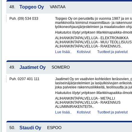
48.
Topgeo Oy
VANTAA
Puh. (09) 534 033
Topgeo Oy on perustettu jo vuonna 1987 ja on
markkinoilla toiminut maanmittaus- ja rakennus
työkoneohjausjärjestelmien ja maatalouden ohj
Hakutulos löytyi yrityksen Markkinapaikka-ilmoi
ALIHANKINTAPALVELUJA - ELEKTRONIIKKA
ALIHANKINTAPALVELUJA - MUU TEOLLISUUS
ALIHANKINTAPALVELUJA - RAKENNUS..
Lue lisää..
Kotisivut
Tuotteet ja palvelut
49.
Jaatimet Oy
SOMERO
Puh. 0207 401 111
Jaatimet Oy on vaativien kohteiden teräsovien, 
lasiseinäjärjestelmien ja lasijulkisivujen erikois
joka palvelee rakennusliikkeitä, teollisuutta ja jul
Hakutulos löytyi yrityksen Markkinapaikka-ilmoi
ALIHANKINTAPALVELUJA - METALLI
ALIHANKINTAPALVELUJA - RAKENNUS
ALUMIINIRAKENTEITA..
Lue lisää..
Kotisivut
Tuotteet ja palvelut
50.
Staudi Oy
ESPOO