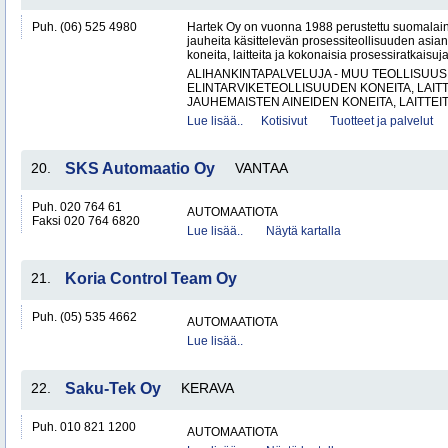
Puh. (06) 525 4980
Hartek Oy on vuonna 1988 perustettu suomalaine
jauheita käsittelevän prosessiteollisuuden asia
koneita, laitteita ja kokonaisia prosessiratkaisuja
ALIHANKINTAPALVELUJA - MUU TEOLLISUUS
ELINTARVIKETEOLLISUUDEN KONEITA, LAITTE
JAUHEMAISTEN AINEIDEN KONEITA, LAITTEITA
Lue lisää..
Kotisivut
Tuotteet ja palvelut
20.
SKS Automaatio Oy
VANTAA
Puh. 020 764 61
AUTOMAATIOTA
Faksi 020 764 6820
Lue lisää..
Näytä kartalla
21.
Koria Control Team Oy
Puh. (05) 535 4662
AUTOMAATIOTA
Lue lisää..
22.
Saku-Tek Oy
KERAVA
Puh. 010 821 1200
AUTOMAATIOTA