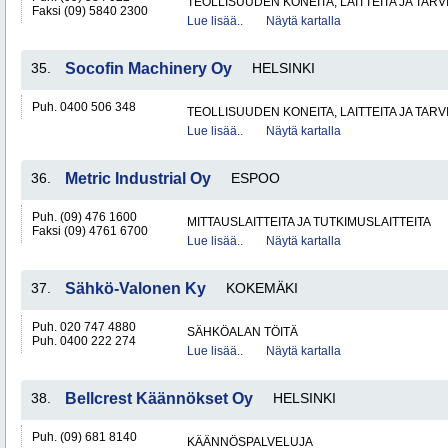
TEOLLISUUDEN KONEITA, LAITTEITA JA TARV
Faksi (09) 5840 2300
Lue lisää..
Näytä kartalla
35.
Socofin Machinery Oy
HELSINKI
Puh. 0400 506 348
TEOLLISUUDEN KONEITA, LAITTEITA JA TARV
Lue lisää..
Näytä kartalla
36.
Metric Industrial Oy
ESPOO
Puh. (09) 476 1600
MITTAUSLAITTEITA JA TUTKIMUSLAITTEITA
Faksi (09) 4761 6700
Lue lisää..
Näytä kartalla
37.
Sähkö-Valonen Ky
KOKEMÄKI
Puh. 020 747 4880
SÄHKÖALAN TÖITÄ
Puh. 0400 222 274
Lue lisää..
Näytä kartalla
38.
Bellcrest Käännökset Oy
HELSINKI
Puh. (09) 681 8140
KÄÄNNÖSPALVELUJA