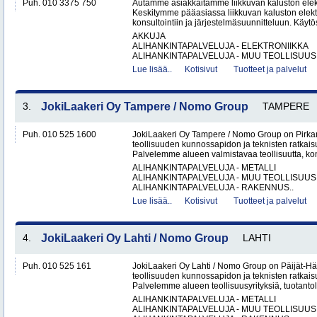
Puh. 010 3375 750
Autamme asiakkaitamme liikkuvan kaluston elekt
Keskitymme pääasiassa liikkuvan kaluston elekt
konsultointiin ja järjestelmäsuunnitteluun. Käy
AKKUJA
ALIHANKINTAPALVELUJA - ELEKTRONIIKKA
ALIHANKINTAPALVELUJA - MUU TEOLLISUUS.
Lue lisää..
Kotisivut
Tuotteet ja palvelut
3.
JokiLaakeri Oy Tampere / Nomo Group
TAMPERE
Puh. 010 525 1600
JokiLaakeri Oy Tampere / Nomo Group on Pirk
teollisuuden kunnossapidon ja teknisten ratkai
Palvelemme alueen valmistavaa teollisuutta, kon
ALIHANKINTAPALVELUJA - METALLI
ALIHANKINTAPALVELUJA - MUU TEOLLISUUS
ALIHANKINTAPALVELUJA - RAKENNUS..
Lue lisää..
Kotisivut
Tuotteet ja palvelut
4.
JokiLaakeri Oy Lahti / Nomo Group
LAHTI
Puh. 010 525 161
JokiLaakeri Oy Lahti / Nomo Group on Päijät-
teollisuuden kunnossapidon ja teknisten ratkaisu
Palvelemme alueen teollisuusyrityksiä, tuotantola
ALIHANKINTAPALVELUJA - METALLI
ALIHANKINTAPALVELUJA - MUU TEOLLISUUS