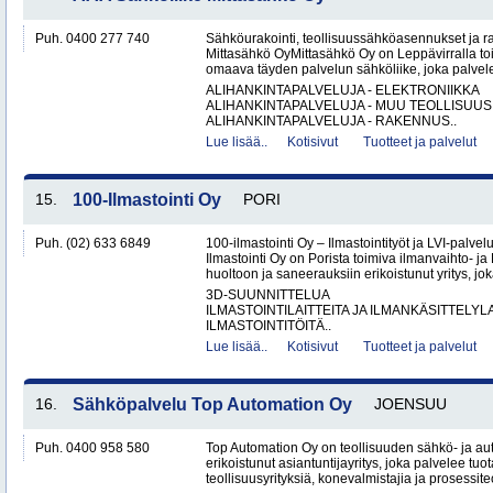
Puh. 0400 277 740
Sähköurakointi, teollisuussähköasennukset ja 
Mittasähkö OyMittasähkö Oy on Leppävirralla to
omaava täyden palvelun sähköliike, joka palvelee
ALIHANKINTAPALVELUJA - ELEKTRONIIKKA
ALIHANKINTAPALVELUJA - MUU TEOLLISUUS
ALIHANKINTAPALVELUJA - RAKENNUS..
Lue lisää..
Kotisivut
Tuotteet ja palvelut
15.
100-Ilmastointi Oy
PORI
Puh. (02) 633 6849
100-ilmastointi Oy – Ilmastointityöt ja LVI-palvel
Ilmastointi Oy on Porista toimiva ilmanvaihto- ja 
huoltoon ja saneerauksiin erikoistunut yritys, jok
3D-SUUNNITTELUA
ILMASTOINTILAITTEITA JA ILMANKÄSITTELYLA
ILMASTOINTITÖITÄ..
Lue lisää..
Kotisivut
Tuotteet ja palvelut
16.
Sähköpalvelu Top Automation Oy
JOENSUU
Puh. 0400 958 580
Top Automation Oy on teollisuuden sähkö- ja au
erikoistunut asiantuntijayritys, joka palvelee tuot
teollisuusyrityksiä, konevalmistajia ja prosessite