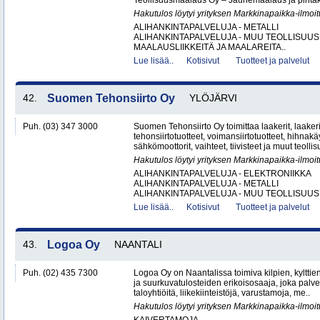
Teollisuusmaalaus Oy – Jauhemaalaus ja pintakä
Hakutulos löytyi yrityksen Markkinapaikka-ilmoi
ALIHANKINTAPALVELUJA - METALLI
ALIHANKINTAPALVELUJA - MUU TEOLLISUUS
MAALAUSLIIKKEITÄ JA MAALAREITA..
Lue lisää..
Kotisivut
Tuotteet ja palvelut
42.
Suomen Tehonsiirto Oy
YLÖJÄRVI
Puh. (03) 347 3000
Suomen Tehonsiirto Oy toimittaa laakerit, laakeri
tehonsiirtotuotteet, voimansiirtotuotteet, hihnakäy
sähkömoottorit, vaihteet, tiivisteet ja muut teollis
Hakutulos löytyi yrityksen Markkinapaikka-ilmoi
ALIHANKINTAPALVELUJA - ELEKTRONIIKKA
ALIHANKINTAPALVELUJA - METALLI
ALIHANKINTAPALVELUJA - MUU TEOLLISUUS.
Lue lisää..
Kotisivut
Tuotteet ja palvelut
43.
Logoa Oy
NAANTALI
Puh. (02) 435 7300
Logoa Oy on Naantalissa toimiva kilpien, kylttie
ja suurkuvatulosteiden erikoisosaaja, joka palvele
taloyhtiöitä, liikekiinteistöjä, varustamoja, me..
Hakutulos löytyi yrityksen Markkinapaikka-ilmoi