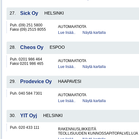
27.
Sick Oy
HELSINKI
Puh. (09) 251 5800
AUTOMAATIOTA
Faksi (09) 2515 8055
Lue lisää..
Näytä kartalla
28.
Cheos Oy
ESPOO
Puh. 0201 986 464
AUTOMAATIOTA
Faksi 0201 986 465
Lue lisää..
Näytä kartalla
29.
Prodevice Oy
HAAPAVESI
Puh. 040 584 7301
AUTOMAATIOTA
Lue lisää..
Näytä kartalla
30.
YIT Oyj
HELSINKI
Puh. 020 433 111
RAKENNUSLIIKKEITÄ
TEOLLISUUDEN KUNNOSSAPITOPALVELUJA