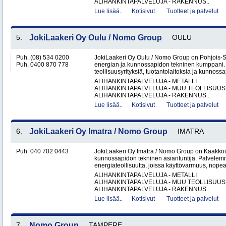
ALIHANKINTAPALVELUJA - RAKENNUS..
Lue lisää..
Kotisivut
Tuotteet ja palvelut
5.
JokiLaakeri Oy Oulu / Nomo Group
OULU
Puh. (08) 534 0200
JokiLaakeri Oy Oulu / Nomo Group on Pohjois-
Puh. 0400 870 778
energian ja kunnossapidon tekninen kumppani
teollisuusyrityksiä, tuotantolaitoksia ja kunnossa
ALIHANKINTAPALVELUJA - METALLI
ALIHANKINTAPALVELUJA - MUU TEOLLISUUS
ALIHANKINTAPALVELUJA - RAKENNUS..
Lue lisää..
Kotisivut
Tuotteet ja palvelut
6.
JokiLaakeri Oy Imatra / Nomo Group
IMATRA
Puh. 040 702 0443
JokiLaakeri Oy Imatra / Nomo Group on Kaakkoi
kunnossapidon tekninen asiantuntija. Palvelemme
energiateollisuutta, joissa käyttövarmuus, nopea
ALIHANKINTAPALVELUJA - METALLI
ALIHANKINTAPALVELUJA - MUU TEOLLISUUS
ALIHANKINTAPALVELUJA - RAKENNUS..
Lue lisää..
Kotisivut
Tuotteet ja palvelut
7.
Nomo Group
TAMPERE