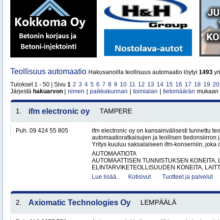
Teollisuus automaatio
Hakusanoilla teollisuus automaatio löytyi
1493
yr
Tulokset 1 - 50 | Sivu
1
2
3
4
5
6
7
8
9
10
11
12
13
14
15
16
17
18
19
20
Järjestä
hakuarvon
|
nimen
|
paikkakunnan
|
toimialan
|
tietomäärän
mukaan
1.
ifm electronic oy
TAMPERE
Puh. 09 424 55 805
ifm electronic oy on kansainvälisesti tunnettu te
automaatioratkaisujen ja teollisen tiedonsiirron 
Yritys kuuluu saksalaiseen ifm-konserniin, joka o
AUTOMAATIOTA
AUTOMAATTISEN TUNNISTUKSEN KONEITA, LA
ELINTARVIKETEOLLISUUDEN KONEITA, LAITTE
Lue lisää..
Kotisivut
Tuotteet ja palvelut
2.
Axiomatic Technologies Oy
LEMPÄÄLÄ