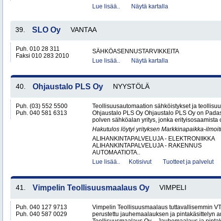
Lue lisää..
Näytä kartalla
39.
SLO Oy
VANTAA
Puh. 010 28 311
SÄHKÖASENNUSTARVIKKEITA
Faksi 010 283 2010
Lue lisää..
Näytä kartalla
40.
Ohjaustalo PLS Oy
NYYSTÖLÄ
Puh. (03) 552 5500
Teollisuusautomaation sähköistykset ja teollisu
Puh. 040 581 6313
Ohjaustalo PLS Oy Ohjaustalo PLS Oy on Padasj
polven sähköalan yritys, jonka erityisosaamista o
Hakutulos löytyi yrityksen Markkinapaikka-ilmoi
ALIHANKINTAPALVELUJA - ELEKTRONIIKKA
ALIHANKINTAPALVELUJA - RAKENNUS
AUTOMAATIOTA..
Lue lisää..
Kotisivut
Tuotteet ja palvelut
41.
Vimpelin Teollisuusmaalaus Oy
VIMPELI
Puh. 040 127 9713
Vimpelin Teollisuusmaalaus tuttavallisemmin 
Puh. 040 587 0029
perustettu jauhemaalauksen ja pintakäsittelyn a