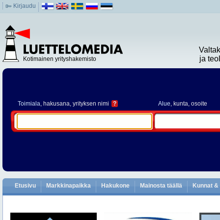
Kirjaudu
Valta
ja te
Kotimainen yrityshakemisto
Toimiala
, hakusana, yrityksen nimi
?
Alue
, kunta, osoite
Etusivu
Markkinapaikka
Hakukone
Mainosta täällä
Kunnat & 