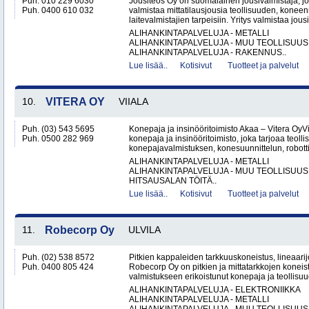
Puh. 010 229 6030
Jousiteos Oy on suomalainen jousivalmistaja, jo
Puh. 0400 610 032
valmistaa mittatilausjousia teollisuuden, konee
laitevalmistajien tarpeisiin. Yritys valmistaa jous
ALIHANKINTAPALVELUJA - METALLI
ALIHANKINTAPALVELUJA - MUU TEOLLISUUS
ALIHANKINTAPALVELUJA - RAKENNUS..
Lue lisää..
Kotisivut
Tuotteet ja palvelut
10.
VITERA OY
VIIALA
Puh. (03) 543 5695
Konepaja ja insinööritoimisto Akaa – Vitera OyV
Puh. 0500 282 969
konepaja ja insinööritoimisto, joka tarjoaa teolli
konepajavalmistuksen, konesuunnittelun, robotti
ALIHANKINTAPALVELUJA - METALLI
ALIHANKINTAPALVELUJA - MUU TEOLLISUUS
HITSAUSALAN TÖITÄ..
Lue lisää..
Kotisivut
Tuotteet ja palvelut
11.
Robecorp Oy
ULVILA
Puh. (02) 538 8572
Pitkien kappaleiden tarkkuuskoneistus, lineaarijo
Puh. 0400 805 424
Robecorp Oy on pitkien ja mittatarkkojen koneis
valmistukseen erikoistunut konepaja ja teollisuu
ALIHANKINTAPALVELUJA - ELEKTRONIIKKA
ALIHANKINTAPALVELUJA - METALLI