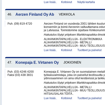
Lue lisää..
Kotisivut
Näytä kartalla
46.
Aerzen Finland Oy Ab
VEIKKOLA
Puh. (09) 819 4720
Aerzen Finland on vuodesta 2001 lähtien kuulun
konserniin ja toimii Aerzenin valtuuttamana ed
ja Latviassa. Toimistomme sijaitsee Kirkkonumm
Hakutulos löytyi yrityksen Markkinapaikka-ilmoi
ALIHANKINTAPALVELUJA - ELEKTRONIIKKA
ALIHANKINTAPALVELUJA - METALLI
ALIHANKINTAPALVELUJA - MUU TEOLLISUUS.
Lue lisää..
Kotisivut
Tuotteet ja palvelut
47.
Konepaja E. Virtanen Oy
JOKIOINEN
Puh. (03) 4246 4200
Konepaja E. Virtanen Oy on suomalainen metalli
Faksi (03) 438 3831
työkaluvalmistaja, joka on palvellut teollisuutta 
ydinosaaminen on aina ollut kestävissä ja tarkkuu
Hakutulos löytyi yrityksen Markkinapaikka-ilmoi
ALIHANKINTAPALVELUJA - METALLI
ALIHANKINTAPALVELUJA - MUU TEOLLISUUS
HITSAUSALAN TÖITÄ..
Lue lisää..
Kotisivut
Tuotteet ja palvelut