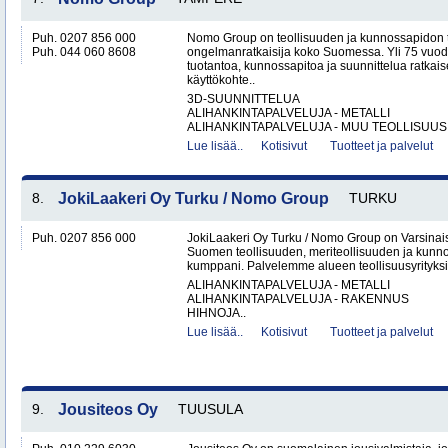
Puh. 0207 856 000
Nomo Group on teollisuuden ja kunnossapidon 
Puh. 044 060 8608
ongelmanratkaisija koko Suomessa. Yli 75 vuo
tuotantoa, kunnossapitoa ja suunnittelua ratkais
käyttökohte..
3D-SUUNNITTELUA
ALIHANKINTAPALVELUJA - METALLI
ALIHANKINTAPALVELUJA - MUU TEOLLISUUS.
Lue lisää..
Kotisivut
Tuotteet ja palvelut
8.
JokiLaakeri Oy Turku / Nomo Group
TURKU
Puh. 0207 856 000
JokiLaakeri Oy Turku / Nomo Group on Varsina
Suomen teollisuuden, meriteollisuuden ja kunn
kumppani. Palvelemme alueen teollisuusyrityksiä,
ALIHANKINTAPALVELUJA - METALLI
ALIHANKINTAPALVELUJA - RAKENNUS
HIHNOJA..
Lue lisää..
Kotisivut
Tuotteet ja palvelut
9.
Jousiteos Oy
TUUSULA