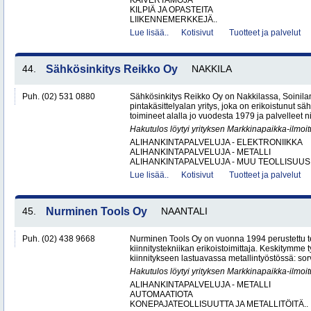
KAIVERTAMOJA
KILPIÄ JA OPASTEITA
LIIKENNEMERKKEJÄ..
Lue lisää..
Kotisivut
Tuotteet ja palvelut
44.
Sähkösinkitys Reikko Oy
NAKKILA
Puh. (02) 531 0880
Sähkösinkitys Reikko Oy on Nakkilassa, Soinilan
pintakäsittelyalan yritys, joka on erikoistunut 
toimineet alalla jo vuodesta 1979 ja palvelleet nii
Hakutulos löytyi yrityksen Markkinapaikka-ilmoi
ALIHANKINTAPALVELUJA - ELEKTRONIIKKA
ALIHANKINTAPALVELUJA - METALLI
ALIHANKINTAPALVELUJA - MUU TEOLLISUUS.
Lue lisää..
Kotisivut
Tuotteet ja palvelut
45.
Nurminen Tools Oy
NAANTALI
Puh. (02) 438 9668
Nurminen Tools Oy on vuonna 1994 perustettu 
kiinnitystekniikan erikoistoimittaja. Keskitymme
kiinnitykseen lastuavassa metallintyöstössä: sor
Hakutulos löytyi yrityksen Markkinapaikka-ilmoi
ALIHANKINTAPALVELUJA - METALLI
AUTOMAATIOTA
KONEPAJATEOLLISUUTTA JA METALLITÖITÄ..