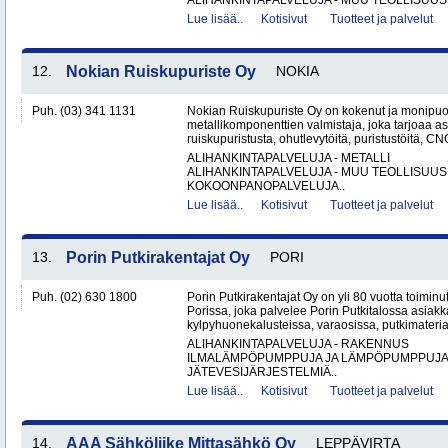
ALIHANKINTAPALVELUJA - MUU TEOLLISUUS.
Lue lisää..
Kotisivut
Tuotteet ja palvelut
12.
Nokian Ruiskupuriste Oy
NOKIA
Puh. (03) 341 1131
Nokian Ruiskupuriste Oy on kokenut ja monipuo
metallikomponenttien valmistaja, joka tarjoaa as
ruiskupuristusta, ohutlevytöitä, puristustöitä, CNC
ALIHANKINTAPALVELUJA - METALLI
ALIHANKINTAPALVELUJA - MUU TEOLLISUUS
KOKOONPANOPALVELUJA..
Lue lisää..
Kotisivut
Tuotteet ja palvelut
13.
Porin Putkirakentajat Oy
PORI
Puh. (02) 630 1800
Porin Putkirakentajat Oy on yli 80 vuotta toiminut
Porissa, joka palvelee Porin Putkitalossa asiakka
kylpyhuonekalusteissa, varaosissa, putkimateria
ALIHANKINTAPALVELUJA - RAKENNUS
ILMALÄMPÖPUMPPUJA JA LÄMPÖPUMPPUJ
JÄTEVESIJÄRJESTELMIÄ..
Lue lisää..
Kotisivut
Tuotteet ja palvelut
14.
AAA Sähköliike Mittasähkö Oy
LEPPÄVIRTA