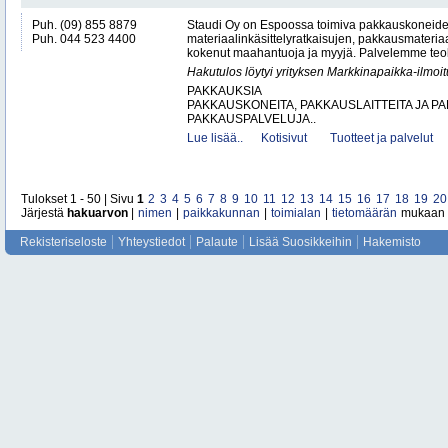
Puh. (09) 855 8879
Staudi Oy on Espoossa toimiva pakkauskoneiden
Puh. 044 523 4400
materiaalinkäsittelyratkaisujen, pakkausmateria
kokenut maahantuoja ja myyjä. Palvelemme teolli
Hakutulos löytyi yrityksen Markkinapaikka-ilmoi
PAKKAUKSIA
PAKKAUSKONEITA, PAKKAUSLAITTEITA JA P
PAKKAUSPALVELUJA..
Lue lisää..
Kotisivut
Tuotteet ja palvelut
Tulokset 1 - 50 | Sivu
1
2
3
4
5
6
7
8
9
10
11
12
13
14
15
16
17
18
19
20
Järjestä
hakuarvon
|
nimen
|
paikkakunnan
|
toimialan
|
tietomäärän
mukaan
Rekisteriseloste
Yhteystiedot
Palaute
Lisää Suosikkeihin
Hakemisto