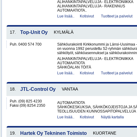
ALIHANKINTAPALVELUJA - ELEKTRONIIKKA
ALIHANKINTAPALVELUJA - RAKENNUS
AUTOMAATIOTA..
Lue lisää..
Kotisivut
Tuotteet ja palvelut
17.
Top-Unit Oy
KYLMÄLÄ
Puh. 0400 574 700
Sähköurakointi Kirkkonummi ja Länsi-Uusimaa 
on vuonna 1992 perustettu S2-ryhmän sähköurakoi
sähkötyöt, sähköasennukset ja sähköurakoinnin yr
ALIHANKINTAPALVELUJA - ELEKTRONIIKKA
AUTOMAATIOTA
SÄHKÖALAN TÖITÄ
Lue lisää..
Kotisivut
Tuotteet ja palvelut
18.
JTL-Control Oy
VANTAA
Puh. (09) 825 4230
AUTOMAATIOTA
Faksi (09) 8254 2350
SÄHKÖKESKUKSIA, SÄHKÖKOJEISTOJA JA S
TEOLLISUUDEN KUNNOSSAPITOPALVELUJA
Lue lisää..
Kotisivut
Näytä kartalla
19.
Hartek Oy Tekninen Toimisto
KUORTANE