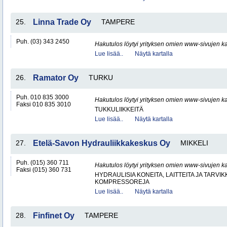
25.
Linna Trade Oy
TAMPERE
Puh. (03) 343 2450
Hakutulos löytyi yrityksen omien www-sivujen ka
Lue lisää..
Näytä kartalla
26.
Ramator Oy
TURKU
Puh. 010 835 3000
Hakutulos löytyi yrityksen omien www-sivujen ka
Faksi 010 835 3010
TUKKULIIKKEITÄ
Lue lisää..
Näytä kartalla
27.
Etelä-Savon Hydrauliikkakeskus Oy
MIKKELI
Puh. (015) 360 711
Hakutulos löytyi yrityksen omien www-sivujen ka
Faksi (015) 360 731
HYDRAULISIA KONEITA, LAITTEITA JA TARVIK
KOMPRESSOREJA
Lue lisää..
Näytä kartalla
28.
Finfinet Oy
TAMPERE