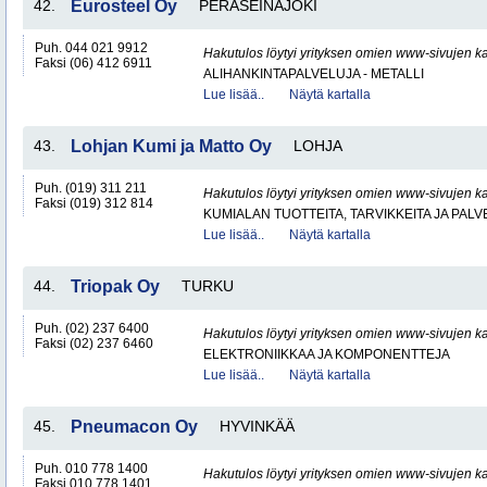
42.
Eurosteel Oy
PERÄSEINÄJOKI
Puh. 044 021 9912
Hakutulos löytyi yrityksen omien www-sivujen ka
Faksi (06) 412 6911
ALIHANKINTAPALVELUJA - METALLI
Lue lisää..
Näytä kartalla
43.
Lohjan Kumi ja Matto Oy
LOHJA
Puh. (019) 311 211
Hakutulos löytyi yrityksen omien www-sivujen ka
Faksi (019) 312 814
KUMIALAN TUOTTEITA, TARVIKKEITA JA PAL
Lue lisää..
Näytä kartalla
44.
Triopak Oy
TURKU
Puh. (02) 237 6400
Hakutulos löytyi yrityksen omien www-sivujen ka
Faksi (02) 237 6460
ELEKTRONIIKKAA JA KOMPONENTTEJA
Lue lisää..
Näytä kartalla
45.
Pneumacon Oy
HYVINKÄÄ
Puh. 010 778 1400
Hakutulos löytyi yrityksen omien www-sivujen ka
Faksi 010 778 1401