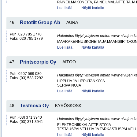
PAINEILMAKONEITA, PAINEILMALAITTEITA JA
Lue lisää..
Näytä kartalla
46.
Rototilt Group Ab
AURA
Puh. 020 785 1770
Hakutulos löytyi yrityksen omien www-sivujen ka
Faksi 020 785 1779
MAARAKENNUSKONEITA JA MAANSIIRTOKONE
Lue lisää..
Näytä kartalla
47.
Printscorpio Oy
AITOO
Puh. 0207 569 080
Hakutulos löytyi yrityksen omien www-sivujen ka
Faksi (03) 538 7292
LIPPUJA JA LIPPUTANKOJA
SERIPAINOJA
Lue lisää..
Näytä kartalla
48.
Testnova Oy
KYRÖSKOSKI
Puh. (03) 371 3940
Hakutulos löytyi yrityksen omien www-sivujen ka
Faksi (03) 371 3941
ELEKTRONIIKKALAITTEISTOJA
TESTAUSPALVELUJA JA TARKASTUSPALVEL
Lue lisää..
Näytä kartalla