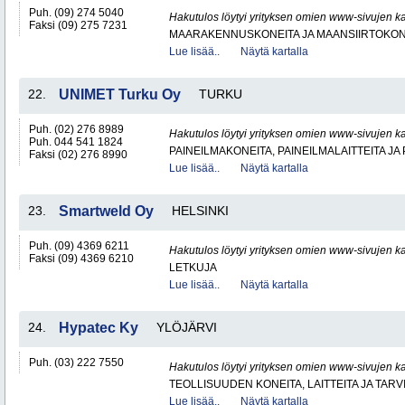
Puh. (09) 274 5040
Hakutulos löytyi yrityksen omien www-sivujen ka
Faksi (09) 275 7231
MAARAKENNUSKONEITA JA MAANSIIRTOKONE
Lue lisää..
Näytä kartalla
22.
UNIMET Turku Oy
TURKU
Puh. (02) 276 8989
Hakutulos löytyi yrityksen omien www-sivujen ka
Puh. 044 541 1824
PAINEILMAKONEITA, PAINEILMALAITTEITA JA
Faksi (02) 276 8990
Lue lisää..
Näytä kartalla
23.
Smartweld Oy
HELSINKI
Puh. (09) 4369 6211
Hakutulos löytyi yrityksen omien www-sivujen ka
Faksi (09) 4369 6210
LETKUJA
Lue lisää..
Näytä kartalla
24.
Hypatec Ky
YLÖJÄRVI
Puh. (03) 222 7550
Hakutulos löytyi yrityksen omien www-sivujen ka
TEOLLISUUDEN KONEITA, LAITTEITA JA TARV
Lue lisää..
Näytä kartalla