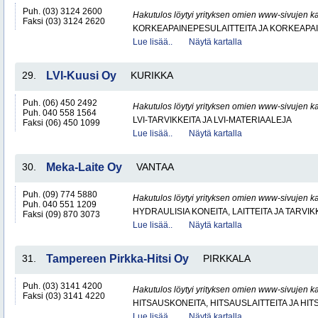
Puh. (03) 3124 2600
Hakutulos löytyi yrityksen omien www-sivujen ka
Faksi (03) 3124 2620
KORKEAPAINEPESULAITTEITA JA KORKEAPA
Lue lisää..
Näytä kartalla
29.
LVI-Kuusi Oy
KURIKKA
Puh. (06) 450 2492
Hakutulos löytyi yrityksen omien www-sivujen ka
Puh. 040 558 1564
LVI-TARVIKKEITA JA LVI-MATERIAALEJA
Faksi (06) 450 1099
Lue lisää..
Näytä kartalla
30.
Meka-Laite Oy
VANTAA
Puh. (09) 774 5880
Hakutulos löytyi yrityksen omien www-sivujen ka
Puh. 040 551 1209
HYDRAULISIA KONEITA, LAITTEITA JA TARVIK
Faksi (09) 870 3073
Lue lisää..
Näytä kartalla
31.
Tampereen Pirkka-Hitsi Oy
PIRKKALA
Puh. (03) 3141 4200
Hakutulos löytyi yrityksen omien www-sivujen ka
Faksi (03) 3141 4220
HITSAUSKONEITA, HITSAUSLAITTEITA JA HI
Lue lisää..
Näytä kartalla