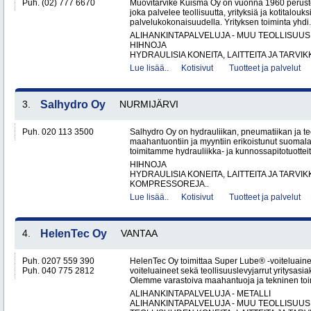
Puh. (02) 777 6670
Muovitarvike Kuisma Oy on vuonna 1960 peruste
joka palvelee teollisuutta, yrityksiä ja kotitalouks
palvelukokonaisuudella. Yrityksen toiminta yhdi.
ALIHANKINTAPALVELUJA - MUU TEOLLISUUS
HIHNOJA
HYDRAULISIA KONEITA, LAITTEITA JA TARVIKK
Lue lisää..
Kotisivut
Tuotteet ja palvelut
3.
Salhydro Oy
NURMIJÄRVI
Puh. 020 113 3500
Salhydro Oy on hydrauliikan, pneumatiikan ja te
maahantuontiin ja myyntiin erikoistunut suomal
toimitamme hydrauliikka- ja kunnossapitotuotteita
HIHNOJA
HYDRAULISIA KONEITA, LAITTEITA JA TARVIK
KOMPRESSOREJA..
Lue lisää..
Kotisivut
Tuotteet ja palvelut
4.
HelenTec Oy
VANTAA
Puh. 0207 559 390
HelenTec Oy toimittaa Super Lube® -voiteluaine
Puh. 040 775 2812
voiteluaineet sekä teollisuuslevyjarrut yritysas
Olemme varastoiva maahantuoja ja tekninen toimi
ALIHANKINTAPALVELUJA - METALLI
ALIHANKINTAPALVELUJA - MUU TEOLLISUUS