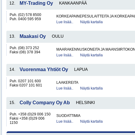
12.
MY-Trading Oy
KANKAANPÄÄ
Puh. (02) 578 8500
KORKEAPAINEPESULAITTEITA JA KORKEAPA
Puh. 0400 595 959
Lue lisää..
Näytä kartalla
13.
Maakasi Oy
OULU
Puh. (08) 373 252
MAARAKENNUSKONEITA JA MAANSIIRTOKONE
Faksi (08) 378 394
Lue lisää..
Näytä kartalla
14.
Vuorenmaa Yhtiöt Oy
LAPUA
Puh. 0207 101 600
LAAKEREITA
Faksi 0207 101 601
Lue lisää..
Näytä kartalla
15.
Colly Company Oy Ab
HELSINKI
Puh. +358 (0)29 006 150
SUODATTIMIA
Faksi +358 (0)29 006
Lue lisää..
Näytä kartalla
1150