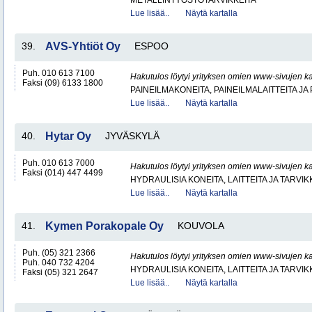
METALLINTYÖSTÖTARVIKKEITA
Lue lisää..
Näytä kartalla
39.
AVS-Yhtiöt Oy
ESPOO
Puh. 010 613 7100
Hakutulos löytyi yrityksen omien www-sivujen ka
Faksi (09) 6133 1800
PAINEILMAKONEITA, PAINEILMALAITTEITA JA
Lue lisää..
Näytä kartalla
40.
Hytar Oy
JYVÄSKYLÄ
Puh. 010 613 7000
Hakutulos löytyi yrityksen omien www-sivujen ka
Faksi (014) 447 4499
HYDRAULISIA KONEITA, LAITTEITA JA TARVIK
Lue lisää..
Näytä kartalla
41.
Kymen Porakopale Oy
KOUVOLA
Puh. (05) 321 2366
Hakutulos löytyi yrityksen omien www-sivujen ka
Puh. 040 732 4204
HYDRAULISIA KONEITA, LAITTEITA JA TARVIK
Faksi (05) 321 2647
Lue lisää..
Näytä kartalla