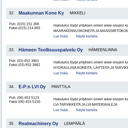
32.
Maakunnan Kone Ky
MIKKELI
Puh. (015) 151 366
Hakutulos löytyi yrityksen omien www-sivujen ka
Faksi (015) 214 865
MAARAKENNUSKONEITA JA MAANSIIRTOKONE
Lue lisää..
Näytä kartalla
33.
Hämeen Teollisuuspalvelu Oy
HÄMEENLINNA
Puh. (03) 652 3861
Hakutulos löytyi yrityksen omien www-sivujen ka
Faksi (03) 652 3862
HYDRAULISIA KONEITA, LAITTEITA JA TARVIK
Lue lisää..
Näytä kartalla
34.
E-P:n LVI Oy
PANTTILA
Puh. (06) 453 5123
Hakutulos löytyi yrityksen omien www-sivujen ka
Faksi (06) 453 5150
LVI-TARVIKKEITA JA LVI-MATERIAALEJA
Lue lisää..
Näytä kartalla
35.
Realmachinery Oy
LEMPÄÄLÄ