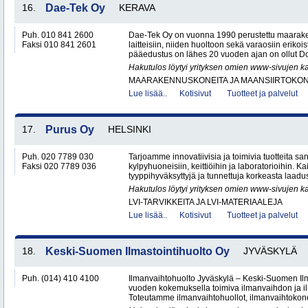
16.
Dae-Tek Oy
KERAVA
Puh. 010 841 2600
Dae-Tek Oy on vuonna 1990 perustettu maarake
Faksi 010 841 2601
laitteisiin, niiden huoltoon sekä varaosiin erikoi
pääedustus on lähes 20 vuoden ajan on ollut 
Hakutulos löytyi yrityksen omien www-sivujen ka
MAARAKENNUSKONEITA JA MAANSIIRTOKONE
Lue lisää..
Kotisivut
Tuotteet ja palvelut
17.
Purus Oy
HELSINKI
Puh. 020 7789 030
Tarjoamme innovatiivisia ja toimivia tuotteita sanit
Faksi 020 7789 036
kylpyhuoneisiin, keittiöihin ja laboratorioihin. K
tyyppihyväksyttyjä ja tunnettuja korkeasta laadus
Hakutulos löytyi yrityksen omien www-sivujen ka
LVI-TARVIKKEITA JA LVI-MATERIAALEJA
Lue lisää..
Kotisivut
Tuotteet ja palvelut
18.
Keski-Suomen Ilmastointihuolto Oy
JYVÄSKYLÄ
Puh. (014) 410 4100
Ilmanvaihtohuolto Jyväskylä – Keski-Suomen Ilma
vuoden kokemuksella toimiva ilmanvaihdon ja ilm
Toteutamme ilmanvaihtohuollot, ilmanvaihtokone