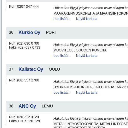
Puh. 0207 347 444
Hakutulos löytyi yrityksen omien www-sivujen ka
MAARAKENNUSKONEITA JA MAANSIIRTOKONE
Lue lisää..
Näytä kartalla
36.
Kurkio Oy
PORI
Puh. (02) 630 0700
Hakutulos löytyi yrityksen omien www-sivujen ka
Faksi (02) 637 0733
MUOVITEOLLISUUDEN KONEITA
Lue lisää..
Näytä kartalla
37.
Kailatec Oy
OULU
Puh. (08) 557 2700
Hakutulos löytyi yrityksen omien www-sivujen ka
HYDRAULISIA KONEITA, LAITTEITA JA TARVIK
Lue lisää..
Näytä kartalla
38.
ANC Oy
LEMU
Puh. 020 712 0120
Hakutulos löytyi yrityksen omien www-sivujen ka
Faksi 0207 120 129
METALLINTYÖSTÖKONEITA, METALLINTYÖSTÖ