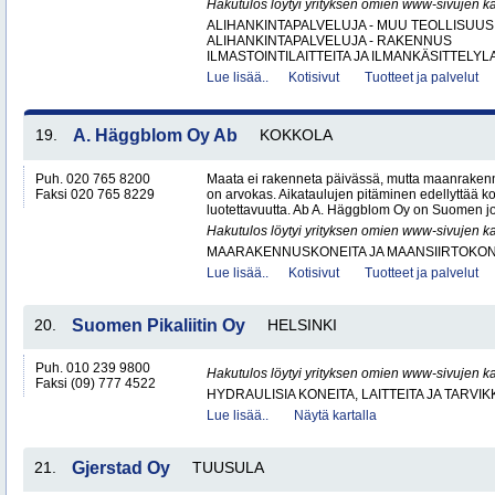
Hakutulos löytyi yrityksen omien www-sivujen ka
ALIHANKINTAPALVELUJA - MUU TEOLLISUUS
ALIHANKINTAPALVELUJA - RAKENNUS
ILMASTOINTILAITTEITA JA ILMANKÄSITTELYLA
Lue lisää..
Kotisivut
Tuotteet ja palvelut
19.
A. Häggblom Oy Ab
KOKKOLA
Puh. 020 765 8200
Maata ei rakenneta päivässä, mutta maanrakenn
Faksi 020 765 8229
on arvokas. Aikataulujen pitäminen edellyttää k
luotettavuutta. Ab A. Häggblom Oy on Suomen j
Hakutulos löytyi yrityksen omien www-sivujen ka
MAARAKENNUSKONEITA JA MAANSIIRTOKONE
Lue lisää..
Kotisivut
Tuotteet ja palvelut
20.
Suomen Pikaliitin Oy
HELSINKI
Puh. 010 239 9800
Hakutulos löytyi yrityksen omien www-sivujen ka
Faksi (09) 777 4522
HYDRAULISIA KONEITA, LAITTEITA JA TARVIK
Lue lisää..
Näytä kartalla
21.
Gjerstad Oy
TUUSULA