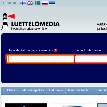
Kirjaudu
Valta
ja te
Kotimainen yrityshakemisto
Toimiala
, hakusana, yrityksen nimi
?
Alue
, kunta, osoite
Etusivu
Markkinapaikka
Hakukone
Mainosta täällä
Kunnat & 