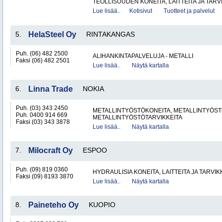
TEOLLISUUDEN KONEITA, LAITTEITA JA TARVI
Lue lisää..
Kotisivut
Tuotteet ja palvelut
5.
HelaSteel Oy
RINTAKANGAS
Puh. (06) 482 2500
ALIHANKINTAPALVELUJA - METALLI
Faksi (06) 482 2501
Lue lisää..
Näytä kartalla
6.
Linna Trade
NOKIA
Puh. (03) 343 2450
METALLINTYÖSTÖKONEITA, METALLINTYÖSTÖ
Puh. 0400 914 669
METALLINTYÖSTÖTARVIKKEITA
Faksi (03) 343 3878
Lue lisää..
Näytä kartalla
7.
Milocraft Oy
ESPOO
Puh. (09) 819 0360
HYDRAULISIA KONEITA, LAITTEITA JA TARVIK
Faksi (09) 8193 3870
Lue lisää..
Näytä kartalla
8.
Paineteho Oy
KUOPIO