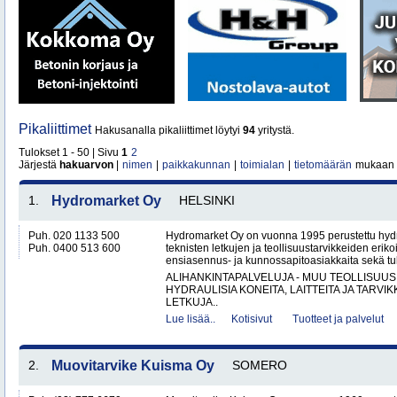
Pikaliittimet
Hakusanalla pikaliittimet löytyi
94
yritystä.
Tulokset 1 - 50 | Sivu
1
2
Järjestä
hakuarvon
|
nimen
|
paikkakunnan
|
toimialan
|
tietomäärän
mukaan
1.
Hydromarket Oy
HELSINKI
Puh. 020 1133 500
Hydromarket Oy on vuonna 1995 perustettu hydr
Puh. 0400 513 600
teknisten letkujen ja teollisuustarvikkeiden erik
ensiasennus- ja kunnossapitoasiakkaita sekä tuk
ALIHANKINTAPALVELUJA - MUU TEOLLISUUS
HYDRAULISIA KONEITA, LAITTEITA JA TARVIK
LETKUJA..
Lue lisää..
Kotisivut
Tuotteet ja palvelut
2.
Muovitarvike Kuisma Oy
SOMERO