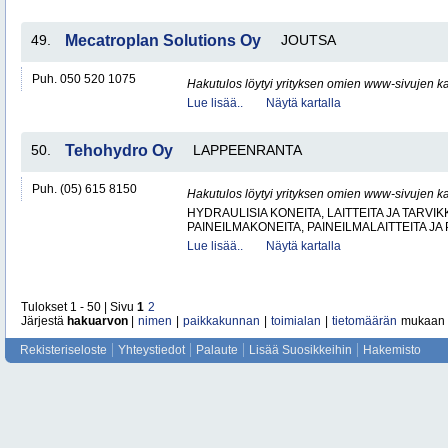
49.
Mecatroplan Solutions Oy
JOUTSA
Puh. 050 520 1075
Hakutulos löytyi yrityksen omien www-sivujen ka
Lue lisää..
Näytä kartalla
50.
Tehohydro Oy
LAPPEENRANTA
Puh. (05) 615 8150
Hakutulos löytyi yrityksen omien www-sivujen ka
HYDRAULISIA KONEITA, LAITTEITA JA TARVIK
PAINEILMAKONEITA, PAINEILMALAITTEITA JA
Lue lisää..
Näytä kartalla
Tulokset 1 - 50 | Sivu
1
2
Järjestä
hakuarvon
|
nimen
|
paikkakunnan
|
toimialan
|
tietomäärän
mukaan
Rekisteriseloste
Yhteystiedot
Palaute
Lisää Suosikkeihin
Hakemisto