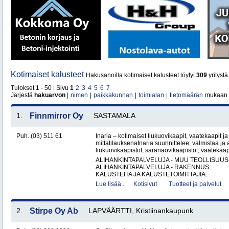
Kotimaiset kalusteet
Hakusanoilla kotimaiset kalusteet löytyi
309
yrityst
Tulokset 1 - 50 | Sivu
1
2
3
4
5
6
7
Järjestä
hakuarvon
|
nimen
|
paikkakunnan
|
toimialan
|
tietomäärän
mukaan
1.
Finnmirror Oy
SASTAMALA
Puh. (03) 511 61
Inaria – kotimaiset liukuovikaapit, vaatekaapit ja 
mittatilauksenaInaria suunnittelee, valmistaa ja a
liukuovikaapistot, saranaovikaapistot, vaatekaap
ALIHANKINTAPALVELUJA - MUU TEOLLISUUS
ALIHANKINTAPALVELUJA - RAKENNUS
KALUSTEITA JA KALUSTETOIMITTAJIA..
Lue lisää..
Kotisivut
Tuotteet ja palvelut
2.
Stirpe Oy Ab
LAPVÄÄRTTI, Kristiinankaupunk