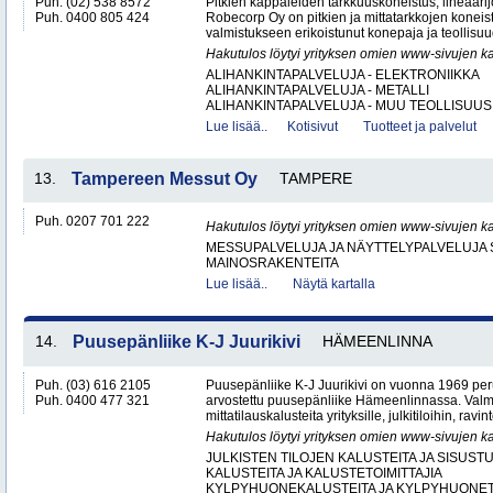
Puh. (02) 538 8572
Pitkien kappaleiden tarkkuuskoneistus, lineaarijo
Puh. 0400 805 424
Robecorp Oy on pitkien ja mittatarkkojen koneis
valmistukseen erikoistunut konepaja ja teollisuu
Hakutulos löytyi yrityksen omien www-sivujen ka
ALIHANKINTAPALVELUJA - ELEKTRONIIKKA
ALIHANKINTAPALVELUJA - METALLI
ALIHANKINTAPALVELUJA - MUU TEOLLISUUS.
Lue lisää..
Kotisivut
Tuotteet ja palvelut
13.
Tampereen Messut Oy
TAMPERE
Puh. 0207 701 222
Hakutulos löytyi yrityksen omien www-sivujen ka
MESSUPALVELUJA JA NÄYTTELYPALVELUJA 
MAINOSRAKENTEITA
Lue lisää..
Näytä kartalla
14.
Puusepänliike K-J Juurikivi
HÄMEENLINNA
Puh. (03) 616 2105
Puusepänliike K-J Juurikivi on vuonna 1969 peru
Puh. 0400 477 321
arvostettu puusepänliike Hämeenlinnassa. Val
mittatilauskalusteita yrityksille, julkitiloihin, ravint
Hakutulos löytyi yrityksen omien www-sivujen ka
JULKISTEN TILOJEN KALUSTEITA JA SISUST
KALUSTEITA JA KALUSTETOIMITTAJIA
KYLPYHUONEKALUSTEITA JA KYLPYHUONETA