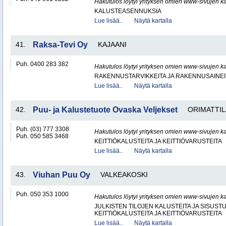
Hakutulos löytyi yrityksen omien www-sivujen ka
KALUSTEASENNUKSIA
Lue lisää..
Näytä kartalla
41.
Raksa-Tevi Oy
KAJAANI
Puh. 0400 283 382
Hakutulos löytyi yrityksen omien www-sivujen ka
RAKENNUSTARVIKKEITA JA RAKENNUSAINEI
Lue lisää..
Näytä kartalla
42.
Puu- ja Kalustetuote Ovaska Veljekset
ORIMATTIL
Puh. (03) 777 3308
Hakutulos löytyi yrityksen omien www-sivujen ka
Puh. 050 585 3468
KEITTIÖKALUSTEITA JA KEITTIÖVARUSTEITA
Lue lisää..
Näytä kartalla
43.
Viuhan Puu Oy
VALKEAKOSKI
Puh. 050 353 1000
Hakutulos löytyi yrityksen omien www-sivujen ka
JULKISTEN TILOJEN KALUSTEITA JA SISUST
KEITTIÖKALUSTEITA JA KEITTIÖVARUSTEITA
Lue lisää..
Näytä kartalla