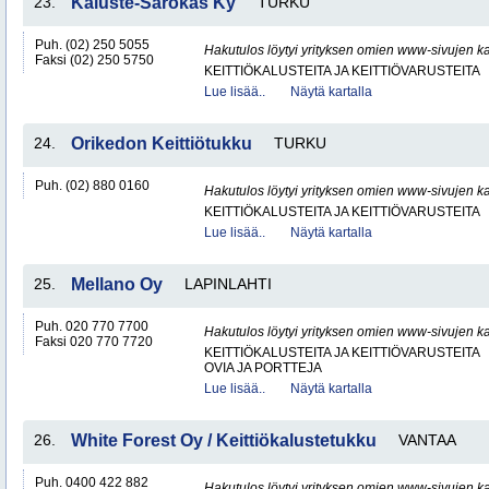
23.
Kaluste-Sarokas Ky
TURKU
Puh. (02) 250 5055
Hakutulos löytyi yrityksen omien www-sivujen ka
Faksi (02) 250 5750
KEITTIÖKALUSTEITA JA KEITTIÖVARUSTEITA
Lue lisää..
Näytä kartalla
24.
Orikedon Keittiötukku
TURKU
Puh. (02) 880 0160
Hakutulos löytyi yrityksen omien www-sivujen ka
KEITTIÖKALUSTEITA JA KEITTIÖVARUSTEITA
Lue lisää..
Näytä kartalla
25.
Mellano Oy
LAPINLAHTI
Puh. 020 770 7700
Hakutulos löytyi yrityksen omien www-sivujen ka
Faksi 020 770 7720
KEITTIÖKALUSTEITA JA KEITTIÖVARUSTEITA
OVIA JA PORTTEJA
Lue lisää..
Näytä kartalla
26.
White Forest Oy / Keittiökalustetukku
VANTAA
Puh. 0400 422 882
Hakutulos löytyi yrityksen omien www-sivujen ka