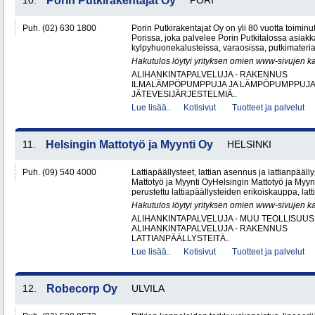
10.
Porin Putkirakentajat Oy
PORI
Puh. (02) 630 1800
Porin Putkirakentajat Oy on yli 80 vuotta toiminut
Porissa, joka palvelee Porin Putkitalossa asiakka
kylpyhuonekalusteissa, varaosissa, putkimateria
Hakutulos löytyi yrityksen omien www-sivujen ka
ALIHANKINTAPALVELUJA - RAKENNUS
ILMALÄMPÖPUMPPUJA JA LÄMPÖPUMPPUJ
JÄTEVESIJÄRJESTELMIÄ..
Lue lisää..
Kotisivut
Tuotteet ja palvelut
11.
Helsingin Mattotyö ja Myynti Oy
HELSINKI
Puh. (09) 540 4000
Lattiapäällysteet, lattian asennus ja lattianpääll
Mattotyö ja Myynti OyHelsingin Mattotyö ja Myy
perustettu lattiapäällysteiden erikoiskauppa, latt
Hakutulos löytyi yrityksen omien www-sivujen ka
ALIHANKINTAPALVELUJA - MUU TEOLLISUUS
ALIHANKINTAPALVELUJA - RAKENNUS
LATTIANPÄÄLLYSTEITÄ..
Lue lisää..
Kotisivut
Tuotteet ja palvelut
12.
Robecorp Oy
ULVILA