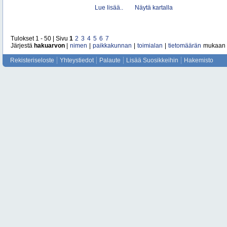
Lue lisää..
Näytä kartalla
Tulokset 1 - 50 | Sivu
1
2
3
4
5
6
7
Järjestä
hakuarvon
|
nimen
|
paikkakunnan
|
toimialan
|
tietomäärän
mukaan
Rekisteriseloste
Yhteystiedot
Palaute
Lisää Suosikkeihin
Hakemisto