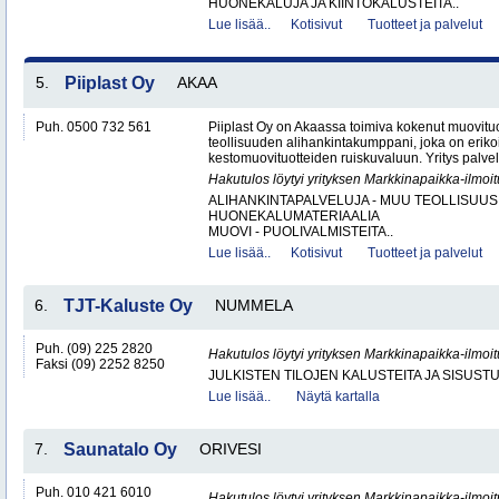
HUONEKALUJA JA KIINTOKALUSTEITA..
Lue lisää..
Kotisivut
Tuotteet ja palvelut
5.
Piiplast Oy
AKAA
Puh. 0500 732 561
Piiplast Oy on Akaassa toimiva kokenut muovituo
teollisuuden alihankintakumppani, joka on erikoi
kestomuovituotteiden ruiskuvaluun. Yritys palvel
Hakutulos löytyi yrityksen Markkinapaikka-ilmoi
ALIHANKINTAPALVELUJA - MUU TEOLLISUUS
HUONEKALUMATERIAALIA
MUOVI - PUOLIVALMISTEITA..
Lue lisää..
Kotisivut
Tuotteet ja palvelut
6.
TJT-Kaluste Oy
NUMMELA
Puh. (09) 225 2820
Hakutulos löytyi yrityksen Markkinapaikka-ilmoi
Faksi (09) 2252 8250
JULKISTEN TILOJEN KALUSTEITA JA SISUST
Lue lisää..
Näytä kartalla
7.
Saunatalo Oy
ORIVESI
Puh. 010 421 6010
Hakutulos löytyi yrityksen Markkinapaikka-ilmoi