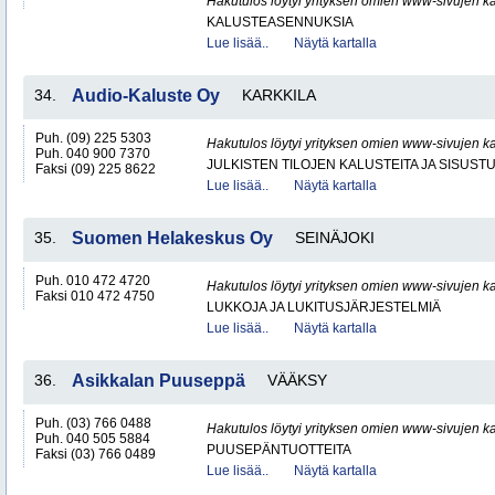
Hakutulos löytyi yrityksen omien www-sivujen ka
KALUSTEASENNUKSIA
Lue lisää..
Näytä kartalla
34.
Audio-Kaluste Oy
KARKKILA
Puh. (09) 225 5303
Hakutulos löytyi yrityksen omien www-sivujen ka
Puh. 040 900 7370
JULKISTEN TILOJEN KALUSTEITA JA SISUST
Faksi (09) 225 8622
Lue lisää..
Näytä kartalla
35.
Suomen Helakeskus Oy
SEINÄJOKI
Puh. 010 472 4720
Hakutulos löytyi yrityksen omien www-sivujen ka
Faksi 010 472 4750
LUKKOJA JA LUKITUSJÄRJESTELMIÄ
Lue lisää..
Näytä kartalla
36.
Asikkalan Puuseppä
VÄÄKSY
Puh. (03) 766 0488
Hakutulos löytyi yrityksen omien www-sivujen ka
Puh. 040 505 5884
PUUSEPÄNTUOTTEITA
Faksi (03) 766 0489
Lue lisää..
Näytä kartalla