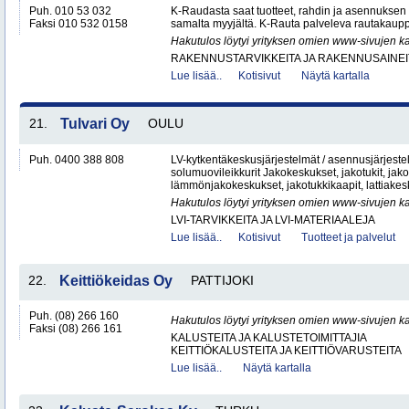
Puh. 010 53 032
K-Raudasta saat tuotteet, rahdin ja asennuksen
Faksi 010 532 0158
samalta myyjältä. K-Rauta palveleva rautakaup
Hakutulos löytyi yrityksen omien www-sivujen ka
RAKENNUSTARVIKKEITA JA RAKENNUSAINEI
Lue lisää..
Kotisivut
Näytä kartalla
21.
Tulvari Oy
OULU
Puh. 0400 388 808
LV-kytkentäkeskusjärjestelmät / asennusjärjes
solumuovileikkurit Jakokeskukset, jakotukit, jako
lämmönjakokeskukset, jakotukkikaapit, lattiakesk
Hakutulos löytyi yrityksen omien www-sivujen ka
LVI-TARVIKKEITA JA LVI-MATERIAALEJA
Lue lisää..
Kotisivut
Tuotteet ja palvelut
22.
Keittiökeidas Oy
PATTIJOKI
Puh. (08) 266 160
Hakutulos löytyi yrityksen omien www-sivujen ka
Faksi (08) 266 161
KALUSTEITA JA KALUSTETOIMITTAJIA
KEITTIÖKALUSTEITA JA KEITTIÖVARUSTEITA
Lue lisää..
Näytä kartalla