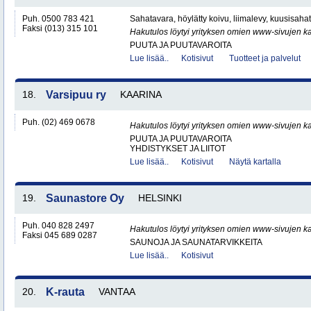
Puh. 0500 783 421
Sahatavara, höylätty koivu, liimalevy, kuusisah
Faksi (013) 315 101
Hakutulos löytyi yrityksen omien www-sivujen ka
PUUTA JA PUUTAVAROITA
Lue lisää..
Kotisivut
Tuotteet ja palvelut
18.
Varsipuu ry
KAARINA
Puh. (02) 469 0678
Hakutulos löytyi yrityksen omien www-sivujen ka
PUUTA JA PUUTAVAROITA
YHDISTYKSET JA LIITOT
Lue lisää..
Kotisivut
Näytä kartalla
19.
Saunastore Oy
HELSINKI
Puh. 040 828 2497
Hakutulos löytyi yrityksen omien www-sivujen ka
Faksi 045 689 0287
SAUNOJA JA SAUNATARVIKKEITA
Lue lisää..
Kotisivut
20.
K-rauta
VANTAA