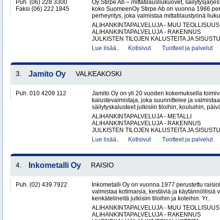
Puh. (06) 228 3300
Oy Stirpe Ab – mittatilausliukuovet, säilytysjärj
Faksi (06) 222 1845
koko SuomeenOy Stirpe Ab on vuonna 1986 per
perheyritys, joka valmistaa mittatilaustyönä liuk
ALIHANKINTAPALVELUJA - MUU TEOLLISUUS
ALIHANKINTAPALVELUJA - RAKENNUS
JULKISTEN TILOJEN KALUSTEITA JA SISUSTU
Lue lisää..
Kotisivut
Tuotteet ja palvelut
3.
Jamito Oy
VALKEAKOSKI
Puh. 010 4209 112
Jamito Oy on yli 20 vuoden kokemuksella toimi
kalustevalmistaja, joka suunnittelee ja valmistaa
säilytyskalusteet julkisiin tiloihin, kouluihin, päiv
ALIHANKINTAPALVELUJA - METALLI
ALIHANKINTAPALVELUJA - RAKENNUS
JULKISTEN TILOJEN KALUSTEITA JA SISUSTU
Lue lisää..
Kotisivut
Tuotteet ja palvelut
4.
Inkometalli Oy
RAISIO
Puh. (02) 439 7922
Inkometalli Oy on vuonna 1977 perustettu raisiol
valmistaa kotimaisia, kestäviä ja käytännöllisiä 
kenkätelineitä julkisiin tiloihin ja koteihin. Yr..
ALIHANKINTAPALVELUJA - MUU TEOLLISUUS
ALIHANKINTAPALVELUJA - RAKENNUS