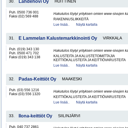
30.
Lähdehovi Oy
HUITTINEN
Puh. 0500 736 001
Hakutulos löytyi yrityksen omien www-sivujen ka
Faksi (02) 569 488
RAKENNUSLIIKKEITÄ
Lue lisää..
Näytä kartalla
31.
E Lammelan Kalustemarkkinointi Oy
VIRKKALA
Puh. (019) 343 130
Hakutulos löytyi yrityksen omien www-sivujen ka
Puh. 0500 471 702
KALUSTEITA JA KALUSTETOIMITTAJIA
Faksi (019) 343 138
KEITTIÖKALUSTEITA JA KEITTIÖVARUSTEITA
Lue lisää..
Näytä kartalla
32.
Padas-Keittiöt Oy
MAAKESKI
Puh. (03) 556 1216
Hakutulos löytyi yrityksen omien www-sivujen ka
Faksi (03) 556 1320
KEITTIÖKALUSTEITA JA KEITTIÖVARUSTEITA
Lue lisää..
Näytä kartalla
33.
Ilona-keittiöt Oy
SIILINJÄRVI
Puh. 040 737 2861