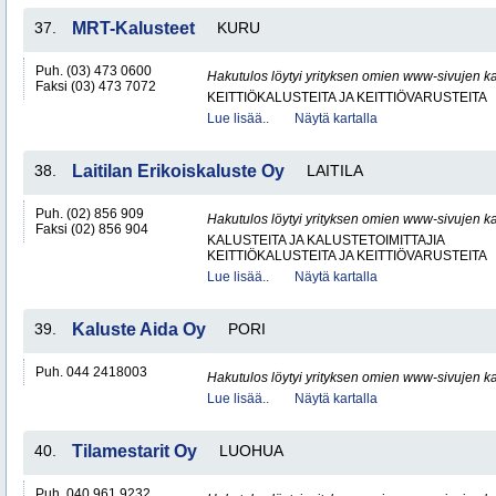
37.
MRT-Kalusteet
KURU
Puh. (03) 473 0600
Hakutulos löytyi yrityksen omien www-sivujen ka
Faksi (03) 473 7072
KEITTIÖKALUSTEITA JA KEITTIÖVARUSTEITA
Lue lisää..
Näytä kartalla
38.
Laitilan Erikoiskaluste Oy
LAITILA
Puh. (02) 856 909
Hakutulos löytyi yrityksen omien www-sivujen ka
Faksi (02) 856 904
KALUSTEITA JA KALUSTETOIMITTAJIA
KEITTIÖKALUSTEITA JA KEITTIÖVARUSTEITA
Lue lisää..
Näytä kartalla
39.
Kaluste Aida Oy
PORI
Puh. 044 2418003
Hakutulos löytyi yrityksen omien www-sivujen ka
Lue lisää..
Näytä kartalla
40.
Tilamestarit Oy
LUOHUA
Puh. 040 961 9232