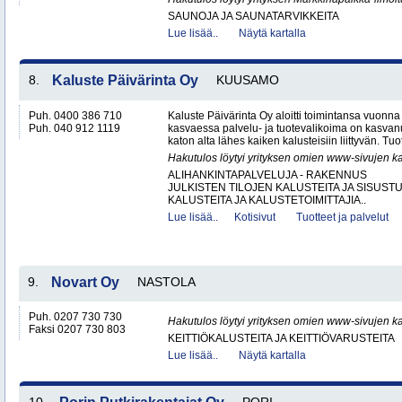
SAUNOJA JA SAUNATARVIKKEITA
Lue lisää..
Näytä kartalla
8.
Kaluste Päivärinta Oy
KUUSAMO
Puh. 0400 386 710
Kaluste Päivärinta Oy aloitti toimintansa vuonn
Puh. 040 912 1119
kasvaessa palvelu- ja tuotevalikoima on kasvanu
katon alta lähes kaiken kalusteisiin liittyvän. Tuot
Hakutulos löytyi yrityksen omien www-sivujen ka
ALIHANKINTAPALVELUJA - RAKENNUS
JULKISTEN TILOJEN KALUSTEITA JA SISUST
KALUSTEITA JA KALUSTETOIMITTAJIA..
Lue lisää..
Kotisivut
Tuotteet ja palvelut
9.
Novart Oy
NASTOLA
Puh. 0207 730 730
Hakutulos löytyi yrityksen omien www-sivujen ka
Faksi 0207 730 803
KEITTIÖKALUSTEITA JA KEITTIÖVARUSTEITA
Lue lisää..
Näytä kartalla