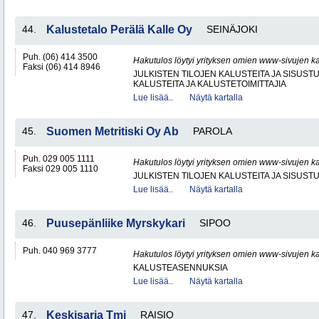
44.
Kalustetalo Perälä Kalle Oy
SEINÄJOKI
Puh. (06) 414 3500
Hakutulos löytyi yrityksen omien www-sivujen ka
Faksi (06) 414 8946
JULKISTEN TILOJEN KALUSTEITA JA SISUST
KALUSTEITA JA KALUSTETOIMITTAJIA
Lue lisää..
Näytä kartalla
45.
Suomen Metritiski Oy Ab
PAROLA
Puh. 029 005 1111
Hakutulos löytyi yrityksen omien www-sivujen ka
Faksi 029 005 1110
JULKISTEN TILOJEN KALUSTEITA JA SISUST
Lue lisää..
Näytä kartalla
46.
Puusepänliike Myrskykari
SIPOO
Puh. 040 969 3777
Hakutulos löytyi yrityksen omien www-sivujen ka
KALUSTEASENNUKSIA
Lue lisää..
Näytä kartalla
47.
Keskisarja Tmi
RAISIO