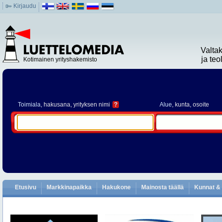
Kirjaudu
Valta
ja te
Kotimainen yrityshakemisto
Toimiala
, hakusana, yrityksen nimi
?
Alue
, kunta, osoite
Etusivu
Markkinapaikka
Hakukone
Mainosta täällä
Kunnat & 