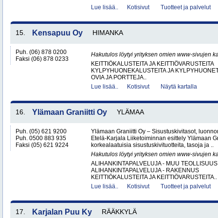
Lue lisää..
Kotisivut
Tuotteet ja palvelut
15.
Kensapuu Oy
HIMANKA
Puh. (06) 878 0200
Hakutulos löytyi yrityksen omien www-sivujen ka
Faksi (06) 878 0233
KEITTIÖKALUSTEITA JA KEITTIÖVARUSTEITA
KYLPYHUONEKALUSTEITA JA KYLPYHUONET
OVIA JA PORTTEJA..
Lue lisää..
Kotisivut
Näytä kartalla
16.
Ylämaan Graniitti Oy
YLÄMAA
Puh. (05) 621 9200
Ylämaan Graniitti Oy – Sisustuskivitasot, luonnonk
Puh. 0500 883 935
Etelä-Karjala Liiketoiminnan esittely Ylämaan Gr
Faksi (05) 621 9224
korkealaatuisia sisustuskivituotteita, tasoja ja ..
Hakutulos löytyi yrityksen omien www-sivujen ka
ALIHANKINTAPALVELUJA - MUU TEOLLISUUS
ALIHANKINTAPALVELUJA - RAKENNUS
KEITTIÖKALUSTEITA JA KEITTIÖVARUSTEITA..
Lue lisää..
Kotisivut
Tuotteet ja palvelut
17.
Karjalan Puu Ky
RÄÄKKYLÄ