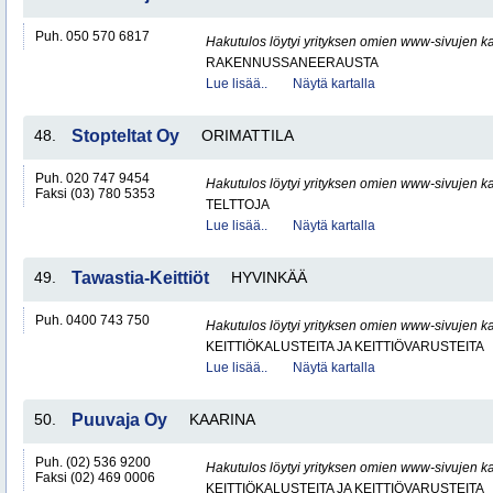
Puh. 050 570 6817
Hakutulos löytyi yrityksen omien www-sivujen ka
RAKENNUSSANEERAUSTA
Lue lisää..
Näytä kartalla
48.
Stopteltat Oy
ORIMATTILA
Puh. 020 747 9454
Hakutulos löytyi yrityksen omien www-sivujen ka
Faksi (03) 780 5353
TELTTOJA
Lue lisää..
Näytä kartalla
49.
Tawastia-Keittiöt
HYVINKÄÄ
Puh. 0400 743 750
Hakutulos löytyi yrityksen omien www-sivujen ka
KEITTIÖKALUSTEITA JA KEITTIÖVARUSTEITA
Lue lisää..
Näytä kartalla
50.
Puuvaja Oy
KAARINA
Puh. (02) 536 9200
Hakutulos löytyi yrityksen omien www-sivujen ka
Faksi (02) 469 0006
KEITTIÖKALUSTEITA JA KEITTIÖVARUSTEITA