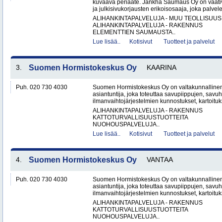
kuvaava periaate. Jänkhä Saumaus Oy on vaati
ja julkisivukorjausten erikoisosaaja, joka palvelee 
ALIHANKINTAPALVELUJA - MUU TEOLLISUUS
ALIHANKINTAPALVELUJA - RAKENNUS
ELEMENTTIEN SAUMAUSTA..
Lue lisää..
Kotisivut
Tuotteet ja palvelut
3.
Suomen Hormistokeskus Oy
KAARINA
Puh. 020 730 4030
Suomen Hormistokeskus Oy on valtakunnallinen 
asiantuntija, joka toteuttaa savupiippujen, savu
ilmanvaihtojärjestelmien kunnostukset, kartoituks
ALIHANKINTAPALVELUJA - RAKENNUS
KATTOTURVALLISUUSTUOTTEITA
NUOHOUSPALVELUJA..
Lue lisää..
Kotisivut
Tuotteet ja palvelut
4.
Suomen Hormistokeskus Oy
VANTAA
Puh. 020 730 4030
Suomen Hormistokeskus Oy on valtakunnallinen 
asiantuntija, joka toteuttaa savupiippujen, savu
ilmanvaihtojärjestelmien kunnostukset, kartoituks
ALIHANKINTAPALVELUJA - RAKENNUS
KATTOTURVALLISUUSTUOTTEITA
NUOHOUSPALVELUJA..