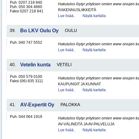
Puh. 0207 218 840
Hakutulos löytyi yrityksen omien www-sivujen ka
Puh. 050 304 4660
RAKENNUSLIIKKEITÄ
Faksi 0207 218 841
Lue lisää..
Näytä kartalla
39.
Bo LKV Oulu Oy
OULU
Puh. 040 747 5552
Hakutulos löytyi yrityksen omien www-sivujen ka
Lue lisää..
Näytä kartalla
40.
Vetelin kunta
VETELI
Puh. 050 579 0100
Hakutulos löytyi yrityksen omien www-sivujen ka
Faksi (06) 835 3111
KAUPUNGIT JA KUNNAT
Lue lisää..
Näytä kartalla
41.
AV-Expertit Oy
PALOKKA
Puh. 044 064 1919
Hakutulos löytyi yrityksen omien www-sivujen ka
AV-VÄLINEITÄ JA AV-PALVELUJA
Lue lisää..
Näytä kartalla