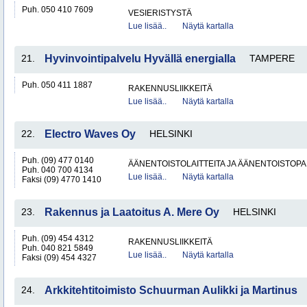
Puh. 050 410 7609
VESIERISTYSTÄ
Lue lisää..
Näytä kartalla
21.
Hyvinvointipalvelu Hyvällä energialla
TAMPERE
Puh. 050 411 1887
RAKENNUSLIIKKEITÄ
Lue lisää..
Näytä kartalla
22.
Electro Waves Oy
HELSINKI
Puh. (09) 477 0140
ÄÄNENTOISTOLAITTEITA JA ÄÄNENTOISTOP
Puh. 040 700 4134
Lue lisää..
Näytä kartalla
Faksi (09) 4770 1410
23.
Rakennus ja Laatoitus A. Mere Oy
HELSINKI
Puh. (09) 454 4312
RAKENNUSLIIKKEITÄ
Puh. 040 821 5849
Lue lisää..
Näytä kartalla
Faksi (09) 454 4327
24.
Arkkitehtitoimisto Schuurman Aulikki ja Martinus