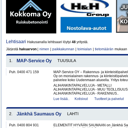
Lehtisaari
Hakusanalla lehtisaari löytyi
48
yritystä.
Järjestä
hakuarvon
|
nimen
|
paikkakunnan
|
toimialan
|
tietomäärän
mukaan
1.
MAP-Service Oy
TUUSULA
Puh. 0400 471 159
MAP-Service OY – Rakennus- ja kiinteistöpalv
Oy on monialainen rakennus- ja kiinteistöpalvel
palvelee koko Uudenmaan alueella. Yritys toteutt
ALIHANKINTAPALVELUJA - METALLI
ALIHANKINTAPALVELUJA - MUU TEOLLISUUS
ALIHANKINTAPALVELUJA - RAKENNUS..
Lue lisää..
Kotisivut
Tuotteet ja palvelut
2.
Jänkhä Saumaus Oy
LAHTI
Puh. 0400 804 931
ELEMENTIT HYVÄÄN SAUMAAN on Jänkhä Saum