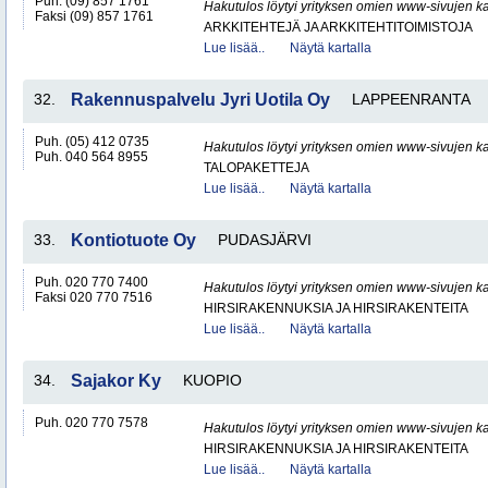
Puh. (09) 857 1761
Hakutulos löytyi yrityksen omien www-sivujen ka
Faksi (09) 857 1761
ARKKITEHTEJÄ JA ARKKITEHTITOIMISTOJA
Lue lisää..
Näytä kartalla
32.
Rakennuspalvelu Jyri Uotila Oy
LAPPEENRANTA
Puh. (05) 412 0735
Hakutulos löytyi yrityksen omien www-sivujen ka
Puh. 040 564 8955
TALOPAKETTEJA
Lue lisää..
Näytä kartalla
33.
Kontiotuote Oy
PUDASJÄRVI
Puh. 020 770 7400
Hakutulos löytyi yrityksen omien www-sivujen ka
Faksi 020 770 7516
HIRSIRAKENNUKSIA JA HIRSIRAKENTEITA
Lue lisää..
Näytä kartalla
34.
Sajakor Ky
KUOPIO
Puh. 020 770 7578
Hakutulos löytyi yrityksen omien www-sivujen ka
HIRSIRAKENNUKSIA JA HIRSIRAKENTEITA
Lue lisää..
Näytä kartalla