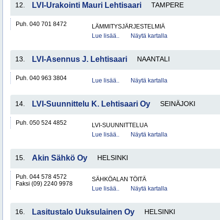
12.
LVI-Urakointi Mauri Lehtisaari
TAMPERE
Puh. 040 701 8472
LÄMMITYSJÄRJESTELMIÄ
Lue lisää..
Näytä kartalla
13.
LVI-Asennus J. Lehtisaari
NAANTALI
Puh. 040 963 3804
Lue lisää..
Näytä kartalla
14.
LVI-Suunnittelu K. Lehtisaari Oy
SEINÄJOKI
Puh. 050 524 4852
LVI-SUUNNITTELUA
Lue lisää..
Näytä kartalla
15.
Akin Sähkö Oy
HELSINKI
Puh. 044 578 4572
SÄHKÖALAN TÖITÄ
Faksi (09) 2240 9978
Lue lisää..
Näytä kartalla
16.
Lasitustalo Uuksulainen Oy
HELSINKI