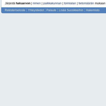
Järjestä
hakuarvon
|
nimen
|
paikkakunnan
|
toimialan
|
tietomäärän
mukaan
Rekisteriseloste
Yhteystiedot
Palaute
Lisää Suosikkeihin
Hakemisto