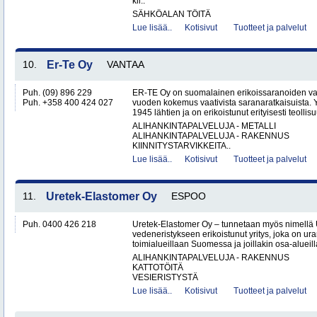
kii..
SÄHKÖALAN TÖITÄ
Lue lisää..
Kotisivut
Tuotteet ja palvelut
10.
Er-Te Oy
VANTAA
Puh. (09) 896 229
ER-TE Oy on suomalainen erikoissaranoiden valmi
Puh. +358 400 424 027
vuoden kokemus vaativista saranaratkaisuista. Y
1945 lähtien ja on erikoistunut erityisesti teollisu
ALIHANKINTAPALVELUJA - METALLI
ALIHANKINTAPALVELUJA - RAKENNUS
KIINNITYSTARVIKKEITA..
Lue lisää..
Kotisivut
Tuotteet ja palvelut
11.
Uretek-Elastomer Oy
ESPOO
Puh. 0400 426 218
Uretek-Elastomer Oy – tunnetaan myös nimellä
vedeneristykseen erikoistunut yritys, joka on ura
toimialueillaan Suomessa ja joillakin osa-aluei
ALIHANKINTAPALVELUJA - RAKENNUS
KATTOTÖITÄ
VESIERISTYSTÄ
Lue lisää..
Kotisivut
Tuotteet ja palvelut