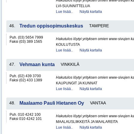
Hakutulos löytyi yrityksen omien www-sivujen ka
LVI-SUUNNITTELUA
Lue lisää..
Näytä kartalla
46.
Tredun oppisopimuskeskus
TAMPERE
Puh. (03) 5654 7999
Hakutulos löytyi yrityksen omien www-sivujen ka
Faksi (03) 389 1565
KOULUTUSTA
Lue lisää..
Näytä kartalla
47.
Vehmaan kunta
VINKKILÄ
Puh. (02) 439 3700
Hakutulos löytyi yrityksen omien www-sivujen ka
Faksi (02) 433 1389
KAUPUNGIT JA KUNNAT
Lue lisää..
Näytä kartalla
48.
Maalaamo Pauli Hietanen Oy
VANTAA
Puh. 010 4242 100
Hakutulos löytyi yrityksen omien www-sivujen ka
Faksi 010 4242 101
MAALAUSLIIKKEITÄ JA MAALAREITA
Lue lisää..
Näytä kartalla