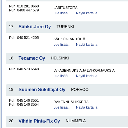
Puh. 010 281 0660
LASITUSTÖITÄ
Puh. 0400 447 579
Lue lisää..
Näytä kartalla
17.
Sähkö-Jore Oy
TURENKI
Puh. 040 521 4205
SÄHKÖALAN TÖITÄ
Lue lisää..
Näytä kartalla
18.
Tecamec Oy
HELSINKI
Puh. 040 573 6548
LVI-ASENNUKSIA JA LVI-KORJAUKSIA
Lue lisää..
Näytä kartalla
19.
Suomen Sukittajat Oy
PORVOO
Puh. 045 140 3551
RAKENNUSLIIKKEITÄ
Puh. 045 140 3554
Lue lisää..
Näytä kartalla
20.
Vihdin Pinta-Fix Oy
NUMMELA