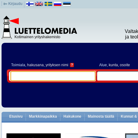
Kirjaudu
Valta
ja te
Kotimainen yrityshakemisto
Toimiala
, hakusana, yrityksen nimi
?
Alue
, kunta, osoite
Etusivu
Markkinapaikka
Hakukone
Mainosta täällä
Kunnat & 