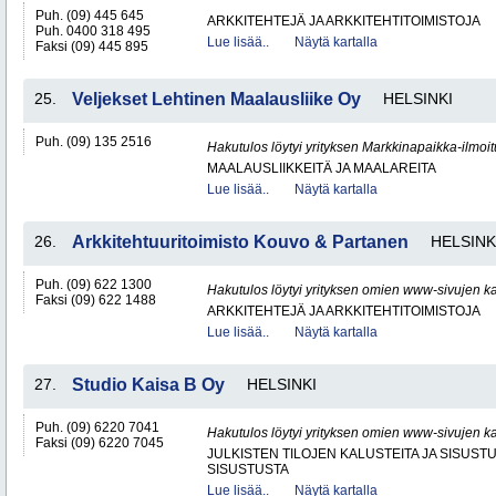
Puh. (09) 445 645
ARKKITEHTEJÄ JA ARKKITEHTITOIMISTOJA
Puh. 0400 318 495
Lue lisää..
Näytä kartalla
Faksi (09) 445 895
25.
Veljekset Lehtinen Maalausliike Oy
HELSINKI
Puh. (09) 135 2516
Hakutulos löytyi yrityksen Markkinapaikka-ilmoi
MAALAUSLIIKKEITÄ JA MAALAREITA
Lue lisää..
Näytä kartalla
26.
Arkkitehtuuritoimisto Kouvo & Partanen
HELSINK
Puh. (09) 622 1300
Hakutulos löytyi yrityksen omien www-sivujen ka
Faksi (09) 622 1488
ARKKITEHTEJÄ JA ARKKITEHTITOIMISTOJA
Lue lisää..
Näytä kartalla
27.
Studio Kaisa B Oy
HELSINKI
Puh. (09) 6220 7041
Hakutulos löytyi yrityksen omien www-sivujen ka
Faksi (09) 6220 7045
JULKISTEN TILOJEN KALUSTEITA JA SISUST
SISUSTUSTA
Lue lisää..
Näytä kartalla