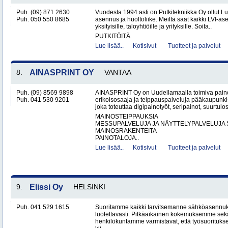
Puh. (09) 871 2630
Vuodesta 1994 asti on Putkitekniikka Oy ollut L
Puh. 050 550 8685
asennus ja huoltoliike. Meiltä saat kaikki LVI-as
yksityisille, taloyhtiöille ja yrityksille. Soita..
PUTKITÖITÄ
Lue lisää..
Kotisivut
Tuotteet ja palvelut
8.
AINASPRINT OY
VANTAA
Puh. (09) 8569 9898
AINASPRINT Oy on Uudellamaalla toimiva paino
Puh. 041 530 9201
erikoisosaaja ja teippauspalveluja pääkaupunkis
joka toteuttaa digipainotyöt, seripainot, suurtulo
MAINOSTEIPPAUKSIA
MESSUPALVELUJA JA NÄYTTELYPALVELUJA 
MAINOSRAKENTEITA
PAINOTALOJA..
Lue lisää..
Kotisivut
Tuotteet ja palvelut
9.
Elissi Oy
HELSINKI
Puh. 041 529 1615
Suoritamme kaikki tarvitsemanne sähköasennuks
luotettavasti. Pitkäaikainen kokemuksemme sek
henkilökuntamme varmistavat, että työsuorituk