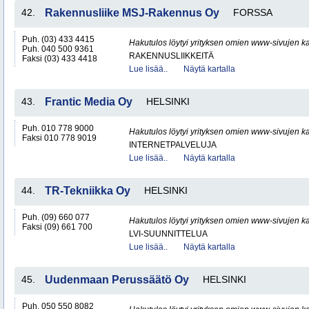
42.
Rakennusliike MSJ-Rakennus Oy
FORSSA
Puh. (03) 433 4415
Hakutulos löytyi yrityksen omien www-sivujen ka
Puh. 040 500 9361
RAKENNUSLIIKKEITÄ
Faksi (03) 433 4418
Lue lisää..
Näytä kartalla
43.
Frantic Media Oy
HELSINKI
Puh. 010 778 9000
Hakutulos löytyi yrityksen omien www-sivujen ka
Faksi 010 778 9019
INTERNETPALVELUJA
Lue lisää..
Näytä kartalla
44.
TR-Tekniikka Oy
HELSINKI
Puh. (09) 660 077
Hakutulos löytyi yrityksen omien www-sivujen ka
Faksi (09) 661 700
LVI-SUUNNITTELUA
Lue lisää..
Näytä kartalla
45.
Uudenmaan Perussäätö Oy
HELSINKI
Puh. 050 550 8082