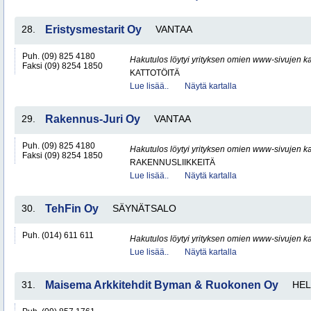
28.
Eristysmestarit Oy
VANTAA
Puh. (09) 825 4180
Hakutulos löytyi yrityksen omien www-sivujen ka
Faksi (09) 8254 1850
KATTOTÖITÄ
Lue lisää..
Näytä kartalla
29.
Rakennus-Juri Oy
VANTAA
Puh. (09) 825 4180
Hakutulos löytyi yrityksen omien www-sivujen ka
Faksi (09) 8254 1850
RAKENNUSLIIKKEITÄ
Lue lisää..
Näytä kartalla
30.
TehFin Oy
SÄYNÄTSALO
Puh. (014) 611 611
Hakutulos löytyi yrityksen omien www-sivujen ka
Lue lisää..
Näytä kartalla
31.
Maisema Arkkitehdit Byman & Ruokonen Oy
HEL