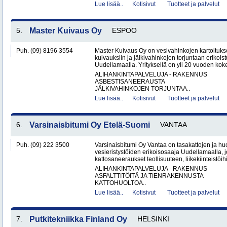
Lue lisää..
Kotisivut
Tuotteet ja palvelut
5.
Master Kuivaus Oy
ESPOO
Puh. (09) 8196 3554
Master Kuivaus Oy on vesivahinkojen kartoituks
kuivauksiin ja jälkivahinkojen torjuntaan erikoist
Uudellamaalla. Yrityksellä on yli 20 vuoden koke
ALIHANKINTAPALVELUJA - RAKENNUS
ASBESTISANEERAUSTA
JÄLKIVAHINKOJEN TORJUNTAA..
Lue lisää..
Kotisivut
Tuotteet ja palvelut
6.
Varsinaisbitumi Oy Etelä-Suomi
VANTAA
Puh. (09) 222 3500
Varsinaisbitumi Oy Vantaa on tasakattojen ja hu
vesieristystöiden erikoisosaaja Uudellamaalla, j
kattosaneeraukset teollisuuteen, liikekiinteistöihin
ALIHANKINTAPALVELUJA - RAKENNUS
ASFALTTITÖITÄ JA TIENRAKENNUSTA
KATTOHUOLTOA..
Lue lisää..
Kotisivut
Tuotteet ja palvelut
7.
Putkitekniikka Finland Oy
HELSINKI