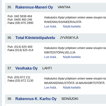
35.
Rakennus-Maneri Oy
VANTAA
Puh. 040 5838 464
Hakutulos löytyi yrityksen omien www-sivujen ka
Puh. 0400 460 246
RAKENNUSSANEERAUSTA
Faksi (09) 870 2990
Lue lisää..
Näytä kartalla
36.
Total Kiinteistöpalvelu
JYVÄSKYLÄ
Puh. (014) 625 400
Hakutulos löytyi yrityksen omien www-sivujen ka
Faksi (014) 625 414
KIINTEISTÖPALVELUJA
Lue lisää..
Näytä kartalla
37.
Vesihaka Oy
LAHTI
Puh. (03) 872 211
Hakutulos löytyi yrityksen omien www-sivujen ka
Faksi (03) 872 2130
MAARAKENNUSTÖITÄ JA MAANSIIRTOTÖITÄ
Lue lisää..
Näytä kartalla
38.
Rakennus K. Karhu Oy
SEINÄJOKI