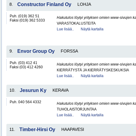
8.
Constructor Finland Oy
LOHJA
Puh. (019) 362 51
Hakutulos löytyi yrityksen omien www-sivujen ka
Faksi (019) 362 5333
VARASTOKALUSTEITA
Lue lisää..
Näytä kartalla
9.
Envor Group Oy
FORSSA
Puh. (03) 412 41
Hakutulos löytyi yrityksen omien www-sivujen ka
Faksi (03) 412 4260
KIERRÄTYSTÄ JA KIERRÄTYSKESKUKSIA
Lue lisää..
Näytä kartalla
10.
Jesurun Ky
KERAVA
Puh. 040 564 4332
Hakutulos löytyi yrityksen omien www-sivujen ka
TUHOLAISTORJUNTAA
Lue lisää..
Näytä kartalla
11.
Timber-Hirsi Oy
HAAPAVESI