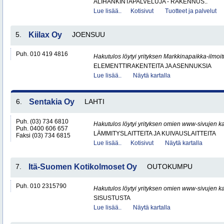
ALIHANKINTAPALVELUJA - RAKENNUS..
Lue lisää..
Kotisivut
Tuotteet ja palvelut
5.
Kiilax Oy
JOENSUU
Puh. 010 419 4816
Hakutulos löytyi yrityksen Markkinapaikka-ilmoi
ELEMENTTIRAKENTEITA JA ASENNUKSIA
Lue lisää..
Näytä kartalla
6.
Sentakia Oy
LAHTI
Puh. (03) 734 6810
Hakutulos löytyi yrityksen omien www-sivujen ka
Puh. 0400 606 657
LÄMMITYSLAITTEITA JA KUIVAUSLAITTEITA
Faksi (03) 734 6815
Lue lisää..
Kotisivut
Näytä kartalla
7.
Itä-Suomen Kotikolmoset Oy
OUTOKUMPU
Puh. 010 2315790
Hakutulos löytyi yrityksen omien www-sivujen ka
SISUSTUSTA
Lue lisää..
Näytä kartalla