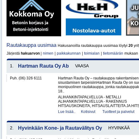
Rautakauppa uusimaa
Hakusanoilla rautakauppa uusimaa löytyi
20
yrit
Järjestä
hakuarvon
|
nimen
|
paikkakunnan
|
toimialan
|
tietomäärän
mukaan
1.
Hartman Rauta Oy Ab
VAASA
Puh. (06) 326 6111
Hartman Rauta Oy – rautakauppa rakentamisen, 
sisustamisen tarpeisiinHartman Rauta Oy on su
monipuolinen rautakauppa, jonka rautakauppak
18..
ALIHANKINTAPALVELUJA - METALLI
ALIHANKINTAPALVELUJA - RAKENNUS
HITSAUSKONEITA, HITSAUSLAITTEITA JA HIT
Lue lisää..
Kotisivut
Tuotteet ja palvelut
2.
Hyvinkään Kone- ja Rautavälitys Oy
HYVINKÄÄ