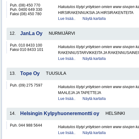
Puh. (08) 450 770
Hakutulos löytyi yrityksen omien www-sivujen ka
Puh. 0400 649 330
HIRSIRAKENNUKSIA JA HIRSIRAKENTEITA
Faksi (08) 450 780
Lue lisää..
Näytä kartalla
12.
JanLa Oy
NURMIJÄRVI
Puh. 010 8433 100
Hakutulos löytyi yrityksen omien www-sivujen ka
Faksi 010 8433 101
RAKENNUSTARVIKKEITA JA RAKENNUSAINEI
Lue lisää..
Näytä kartalla
13.
Tope Oy
TUUSULA
Puh. (09) 275 7597
Hakutulos löytyi yrityksen omien www-sivujen ka
MAALEJA JA TAPETTEJA
Lue lisää..
Näytä kartalla
14.
Helsingin Kylpyhuoneremontti oy
HELSINKI
Puh. 044 988 5644
Hakutulos löytyi yrityksen omien www-sivujen ka
Lue lisää..
Näytä kartalla