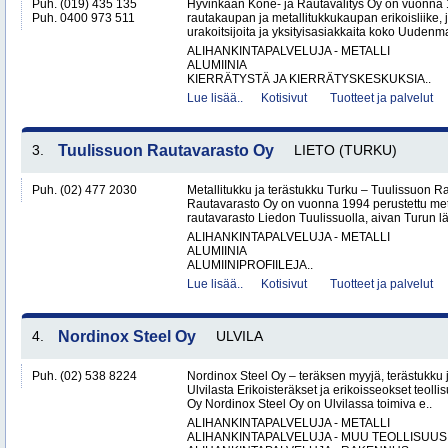
Puh. (019) 435 135
Hyvinkään Kone- ja Rautavälitys Oy on vuonna 
Puh. 0400 973 511
rautakaupan ja metallitukkukaupan erikoisliike, j
urakoitsijoita ja yksityisasiakkaita koko Uudenm
ALIHANKINTAPALVELUJA - METALLI
ALUMIINIA
KIERRÄTYSTÄ JA KIERRÄTYSKESKUKSIA..
Lue lisää..
Kotisivut
Tuotteet ja palvelut
3.
Tuulissuon Rautavarasto Oy
LIETO (TURKU)
Puh. (02) 477 2030
Metallitukku ja terästukku Turku – Tuulissuon 
Rautavarasto Oy on vuonna 1994 perustettu met
rautavarasto Liedon Tuulissuolla, aivan Turun läh
ALIHANKINTAPALVELUJA - METALLI
ALUMIINIA
ALUMIINIPROFIILEJA..
Lue lisää..
Kotisivut
Tuotteet ja palvelut
4.
Nordinox Steel Oy
ULVILA
Puh. (02) 538 8224
Nordinox Steel Oy – teräksen myyjä, terästukku ja
Ulvilasta Erikoisteräkset ja erikoisseokset teoll
Oy Nordinox Steel Oy on Ulvilassa toimiva e..
ALIHANKINTAPALVELUJA - METALLI
ALIHANKINTAPALVELUJA - MUU TEOLLISUUS