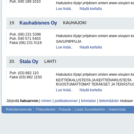
Puh. 040 189 1010
Hakutulos löytyi yrityksen omien www-sivujen ka
Lue lisää..
Näytä kartalla
19.
Kauhabisnes Oy
KAUHAJOKI
Puh. (06) 231 5396
Hakutulos löytyi yrityksen omien www-sivujen ka
Puh. 040 571 5403
SAVUPIIPPUJA
Faksi (06) 231 5116
Lue lisää..
Näytä kartalla
20.
Stala Oy
LAHTI
Puh. (03) 882 110
Hakutulos löytyi yrityksen omien www-sivujen ka
Faksi (03) 882 1150
KEITTIÖKALUSTEITA JA KEITTIÖVARUSTEITA
RUOSTUMATTOMAT TERÄKSET JA TERÄSTU
Lue lisää..
Näytä kartalla
Järjestä
hakuarvon
|
nimen
|
paikkakunnan
|
toimialan
|
tietomäärän
mukaan
Rekisteriseloste
Yhteystiedot
Palaute
Lisää Suosikkeihin
Hakemisto