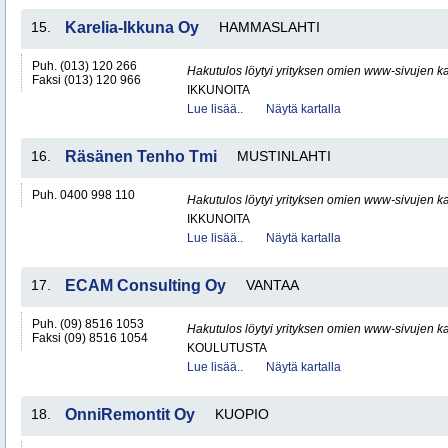
15.
Karelia-Ikkuna Oy
HAMMASLAHTI
Puh. (013) 120 266
Hakutulos löytyi yrityksen omien www-sivujen ka
Faksi (013) 120 966
IKKUNOITA
Lue lisää..
Näytä kartalla
16.
Räsänen Tenho Tmi
MUSTINLAHTI
Puh. 0400 998 110
Hakutulos löytyi yrityksen omien www-sivujen ka
IKKUNOITA
Lue lisää..
Näytä kartalla
17.
ECAM Consulting Oy
VANTAA
Puh. (09) 8516 1053
Hakutulos löytyi yrityksen omien www-sivujen ka
Faksi (09) 8516 1054
KOULUTUSTA
Lue lisää..
Näytä kartalla
18.
OnniRemontit Oy
KUOPIO