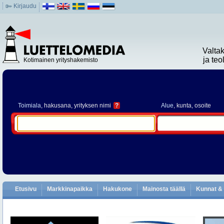
Kirjaudu
Valta
ja te
Kotimainen yrityshakemisto
Toimiala
, hakusana, yrityksen nimi
?
Alue
, kunta, osoite
Etusivu
Markkinapaikka
Hakukone
Mainosta täällä
Kunnat & 