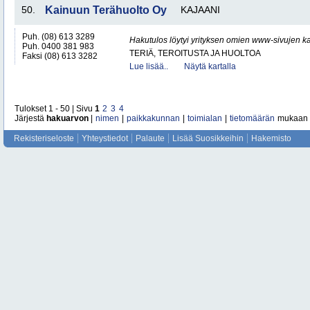
50.
Kainuun Terähuolto Oy
KAJAANI
Puh. (08) 613 3289
Hakutulos löytyi yrityksen omien www-sivujen ka
Puh. 0400 381 983
TERIÄ, TEROITUSTA JA HUOLTOA
Faksi (08) 613 3282
Lue lisää..
Näytä kartalla
Tulokset 1 - 50 | Sivu
1
2
3
4
Järjestä
hakuarvon
|
nimen
|
paikkakunnan
|
toimialan
|
tietomäärän
mukaan
Rekisteriseloste
Yhteystiedot
Palaute
Lisää Suosikkeihin
Hakemisto