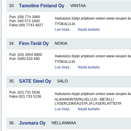
33.
Tamoline Finland Oy
VANTAA
Puh. (09) 774 3480
Hakutulos löytyi yrityksen omien www-sivujen ka
Puh. 040 573 1600
TYÖKALUJA
Faksi (09) 7743 4827
Lue lisää..
Näytä kartalla
34.
Finn-Terät Oy
NOKIA
Puh. (03) 3454 0800
Hakutulos löytyi yrityksen omien www-sivujen ka
Puh. 0400 620 480
TYÖKALUJA
Lue lisää..
Näytä kartalla
35.
SATE Steel Oy
SALO
Puh. (02) 731 5636
Hakutulos löytyi yrityksen omien www-sivujen ka
Faksi (02) 733 5136
ALIHANKINTAPALVELUJA - METALLI
LASERLEIKKAUSTA JA LASERLAITTEITA
Lue lisää..
Näytä kartalla
36.
Jusmara Oy
HELLANMAA