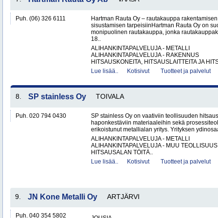
Puh. (06) 326 6111
Hartman Rauta Oy – rautakauppa rakentamisen, 
sisustamisen tarpeisiinHartman Rauta Oy on su
monipuolinen rautakauppa, jonka rautakauppak
18..
ALIHANKINTAPALVELUJA - METALLI
ALIHANKINTAPALVELUJA - RAKENNUS
HITSAUSKONEITA, HITSAUSLAITTEITA JA HIT
Lue lisää..
Kotisivut
Tuotteet ja palvelut
8.
SP stainless Oy
TOIVALA
Puh. 020 794 0430
SP stainless Oy on vaativiin teollisuuden hitsaus
haponkestäviin materiaaleihin sekä prosessiteol
erikoistunut metallialan yritys. Yrityksen ydinosa
ALIHANKINTAPALVELUJA - METALLI
ALIHANKINTAPALVELUJA - MUU TEOLLISUUS
HITSAUSALAN TÖITÄ..
Lue lisää..
Kotisivut
Tuotteet ja palvelut
9.
JN Kone Metalli Oy
ARTJÄRVI
Puh. 040 354 5802