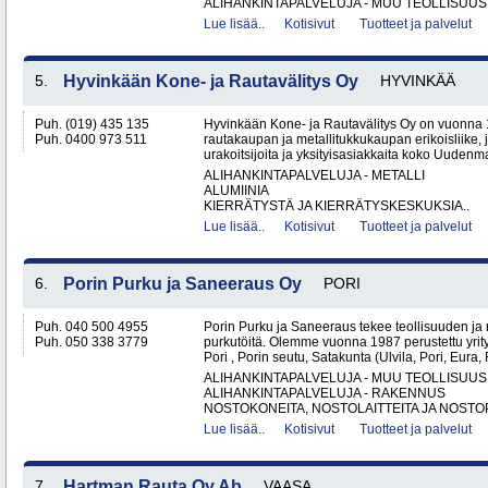
ALIHANKINTAPALVELUJA - MUU TEOLLISUUS.
Lue lisää..
Kotisivut
Tuotteet ja palvelut
5.
Hyvinkään Kone- ja Rautavälitys Oy
HYVINKÄÄ
Puh. (019) 435 135
Hyvinkään Kone- ja Rautavälitys Oy on vuonna 
Puh. 0400 973 511
rautakaupan ja metallitukkukaupan erikoisliike, j
urakoitsijoita ja yksityisasiakkaita koko Uudenm
ALIHANKINTAPALVELUJA - METALLI
ALUMIINIA
KIERRÄTYSTÄ JA KIERRÄTYSKESKUKSIA..
Lue lisää..
Kotisivut
Tuotteet ja palvelut
6.
Porin Purku ja Saneeraus Oy
PORI
Puh. 040 500 4955
Porin Purku ja Saneeraus tekee teollisuuden ja
Puh. 050 338 3779
purkutöitä. Olemme vuonna 1987 perustettu yri
Pori , Porin seutu, Satakunta (Ulvila, Pori, Eur
ALIHANKINTAPALVELUJA - MUU TEOLLISUUS
ALIHANKINTAPALVELUJA - RAKENNUS
NOSTOKONEITA, NOSTOLAITTEITA JA NOSTO
Lue lisää..
Kotisivut
Tuotteet ja palvelut
7.
Hartman Rauta Oy Ab
VAASA