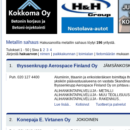
Metallin sahaus
Hakusanoilla metallin sahaus löytyi
196
yritystä.
Tulokset 1 - 50 | Sivu
1
2
3
4
Järjestä
hakuarvon
|
nimen
|
paikkakunnan
|
toimialan
|
tietomäärän
mukaan
1.
thyssenkrupp Aerospace Finland Oy
JÄMSÄNKOSK
Puh. 020 127 4400
Alumiinin, titaanin ja erikoisteräksen toimittaj
yksikön päävastuualueena on vastata Skandinav
thyssenkrupp Aerospace Finland Oy on johtava al
ALIHANKINTAPALVELUJA - METALLI
ALIHANKINTAPALVELUJA - MUU TEOLLISUUS
ALIHANKINTAPALVELUJA - RAKENNUS..
Lue lisää..
Kotisivut
Tuotteet ja palvelut
2.
Konepaja E. Virtanen Oy
JOKIOINEN