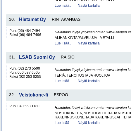
ALIHANKINTAPALVELUJA - METALLI
Lue lisää..
Näytä kartalla
30.
Hietamet Oy
RINTAKANGAS
Puh. (06) 484 7494
Hakutulos löytyi yrityksen omien www-sivujen ka
Faksi (06) 484 7496
ALIHANKINTAPALVELUJA - METALLI
Lue lisää..
Näytä kartalla
31.
LSAB Suomi Oy
RAISIO
Puh. (02) 273 5500
Hakutulos löytyi yrityksen omien www-sivujen ka
Puh. 050 587 6505
TERIÄ, TEROITUSTA JA HUOLTOA
Faksi (02) 253 8255
Lue lisää..
Näytä kartalla
32.
Veistokone-fi
ESPOO
Puh. 040 553 1180
Hakutulos löytyi yrityksen omien www-sivujen ka
NOSTOKONEITA, NOSTOLAITTEITA JA NOST
RAKENNUSKONEITA JA RAKENNUSLAITTEIT
Lue lisää..
Näytä kartalla