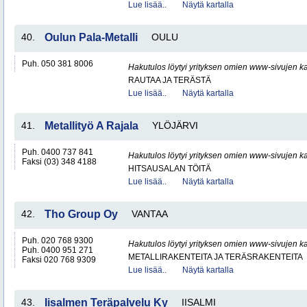
Lue lisää..
Näytä kartalla
40.
Oulun Pala-Metalli
OULU
Puh. 050 381 8006
Hakutulos löytyi yrityksen omien www-sivujen ka
RAUTAA JA TERÄSTÄ
Lue lisää..
Näytä kartalla
41.
Metallityö A Rajala
YLÖJÄRVI
Puh. 0400 737 841
Hakutulos löytyi yrityksen omien www-sivujen ka
Faksi (03) 348 4188
HITSAUSALAN TÖITÄ
Lue lisää..
Näytä kartalla
42.
Tho Group Oy
VANTAA
Puh. 020 768 9300
Hakutulos löytyi yrityksen omien www-sivujen ka
Puh. 0400 951 271
METALLIRAKENTEITA JA TERÄSRAKENTEITA
Faksi 020 768 9309
Lue lisää..
Näytä kartalla
43.
Iisalmen Teräpalvelu Ky
IISALMI