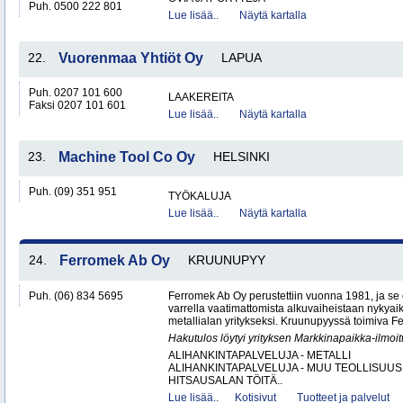
Puh. 0500 222 801
Lue lisää..
Näytä kartalla
22.
Vuorenmaa Yhtiöt Oy
LAPUA
Puh. 0207 101 600
LAAKEREITA
Faksi 0207 101 601
Lue lisää..
Näytä kartalla
23.
Machine Tool Co Oy
HELSINKI
Puh. (09) 351 951
TYÖKALUJA
Lue lisää..
Näytä kartalla
24.
Ferromek Ab Oy
KRUUNUPYY
Puh. (06) 834 5695
Ferromek Ab Oy perustettiin vuonna 1981, ja se
varrella vaatimattomista alkuvaiheistaan nykyaik
metallialan yritykseksi. Kruunupyyssä toimiva Fe
Hakutulos löytyi yrityksen Markkinapaikka-ilmoi
ALIHANKINTAPALVELUJA - METALLI
ALIHANKINTAPALVELUJA - MUU TEOLLISUUS
HITSAUSALAN TÖITÄ..
Lue lisää..
Kotisivut
Tuotteet ja palvelut