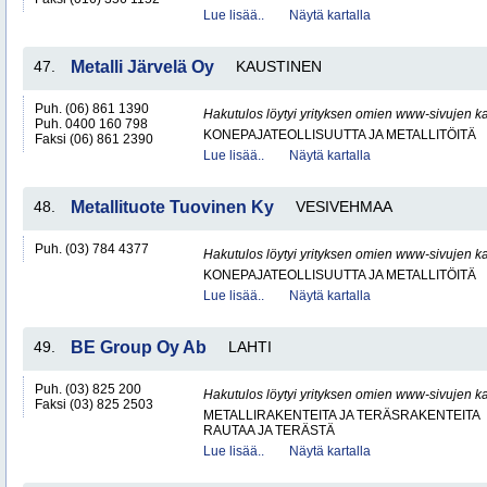
Lue lisää..
Näytä kartalla
47.
Metalli Järvelä Oy
KAUSTINEN
Puh. (06) 861 1390
Hakutulos löytyi yrityksen omien www-sivujen ka
Puh. 0400 160 798
KONEPAJATEOLLISUUTTA JA METALLITÖITÄ
Faksi (06) 861 2390
Lue lisää..
Näytä kartalla
48.
Metallituote Tuovinen Ky
VESIVEHMAA
Puh. (03) 784 4377
Hakutulos löytyi yrityksen omien www-sivujen ka
KONEPAJATEOLLISUUTTA JA METALLITÖITÄ
Lue lisää..
Näytä kartalla
49.
BE Group Oy Ab
LAHTI
Puh. (03) 825 200
Hakutulos löytyi yrityksen omien www-sivujen ka
Faksi (03) 825 2503
METALLIRAKENTEITA JA TERÄSRAKENTEITA
RAUTAA JA TERÄSTÄ
Lue lisää..
Näytä kartalla