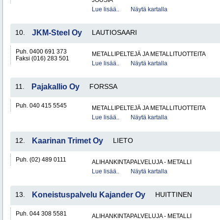
JOUSIA
Lue lisää..
Näytä kartalla
10.
JKM-Steel Oy
LAUTIOSAARI
Puh. 0400 691 373
METALLIPELTEJÄ JA METALLITUOTTEITA
Faksi (016) 283 501
Lue lisää..
Näytä kartalla
11.
Pajakallio Oy
FORSSA
Puh. 040 415 5545
METALLIPELTEJÄ JA METALLITUOTTEITA
Lue lisää..
Näytä kartalla
12.
Kaarinan Trimet Oy
LIETO
Puh. (02) 489 0111
ALIHANKINTAPALVELUJA - METALLI
Lue lisää..
Näytä kartalla
13.
Koneistuspalvelu Kajander Oy
HUITTINEN
Puh. 044 308 5581
ALIHANKINTAPALVELUJA - METALLI