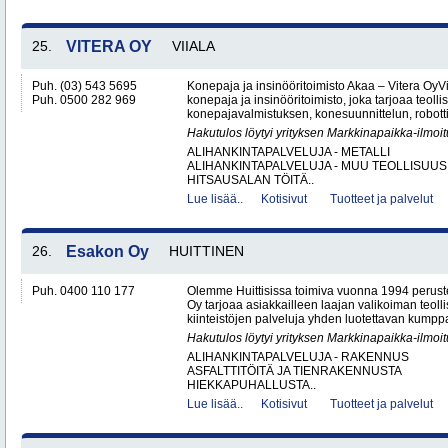
25.
VITERA OY
VIIALA
Puh. (03) 543 5695
Konepaja ja insinööritoimisto Akaa – Vitera OyV
Puh. 0500 282 969
konepaja ja insinööritoimisto, joka tarjoaa teolli
konepajavalmistuksen, konesuunnittelun, robotti
Hakutulos löytyi yrityksen Markkinapaikka-ilmoi
ALIHANKINTAPALVELUJA - METALLI
ALIHANKINTAPALVELUJA - MUU TEOLLISUUS
HITSAUSALAN TÖITÄ..
Lue lisää..
Kotisivut
Tuotteet ja palvelut
26.
Esakon Oy
HUITTINEN
Puh. 0400 110 177
Olemme Huittisissa toimiva vuonna 1994 peruste
Oy tarjoaa asiakkailleen laajan valikoiman teol
kiinteistöjen palveluja yhden luotettavan kumppa
Hakutulos löytyi yrityksen Markkinapaikka-ilmoi
ALIHANKINTAPALVELUJA - RAKENNUS
ASFALTTITÖITÄ JA TIENRAKENNUSTA
HIEKKAPUHALLUSTA..
Lue lisää..
Kotisivut
Tuotteet ja palvelut