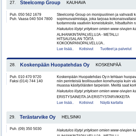
27.
Steelcomp Group
KAUHAVA
Puh. 050 562 1679
Steelcomp Group on monipuolinen ja vahvasti ke
Puh. Vaasa 040 504 7800
sopimusvalmistaja, joka tarjoaa kokonaisvaltais
tuotannosta vaativiin koneistuksiin, hitsattuihin r
Hakutulos löytyi yrityksen omien www-sivujen ka
ALIHANKINTAPALVELUJA - METALLI
HITSAUSALAN TÖITÄ
KOKOONPANOPALVELUJA..
Lue lisää..
Kotisivut
Tuotteet ja palvelut
28.
Koskenpään Huopatehdas Oy
KOSKENPÄÄ
Puh. 010 470 9720
Koskenpään Huopatehdas Oy:n tehtaan huopaval
Faksi (014) 744 140
niin perinteisiä teollisuuden konehuopia kuin vä
muassa käsityöläisten tarpeisiin. Meiltä saat kor
Hakutulos löytyi yrityksen omien www-sivujen ka
ERISTYSAINEITA JA ERISTYSTARVIKKEITA
Lue lisää..
Kotisivut
Näytä kartalla
29.
Terästarvike Oy
HELSINKI
Puh. (09) 350 5030
Hakutulos löytyi yrityksen omien www-sivujen ka