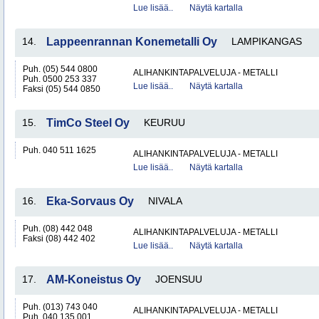
Lue lisää..
Näytä kartalla
14.
Lappeenrannan Konemetalli Oy
LAMPIKANGAS
Puh. (05) 544 0800
ALIHANKINTAPALVELUJA - METALLI
Puh. 0500 253 337
Lue lisää..
Näytä kartalla
Faksi (05) 544 0850
15.
TimCo Steel Oy
KEURUU
Puh. 040 511 1625
ALIHANKINTAPALVELUJA - METALLI
Lue lisää..
Näytä kartalla
16.
Eka-Sorvaus Oy
NIVALA
Puh. (08) 442 048
ALIHANKINTAPALVELUJA - METALLI
Faksi (08) 442 402
Lue lisää..
Näytä kartalla
17.
AM-Koneistus Oy
JOENSUU
Puh. (013) 743 040
ALIHANKINTAPALVELUJA - METALLI
Puh. 040 135 001