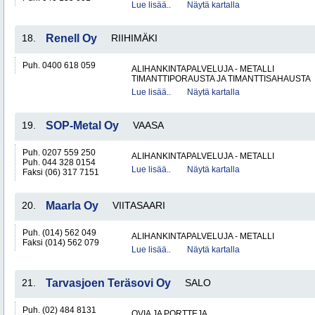
Lue lisää..
Näytä kartalla
18.
Renell Oy
RIIHIMÄKI
Puh. 0400 618 059
ALIHANKINTAPALVELUJA - METALLI
TIMANTTIPORAUSTA JA TIMANTTISAHAUSTA
Lue lisää..
Näytä kartalla
19.
SOP-Metal Oy
VAASA
Puh. 0207 559 250
ALIHANKINTAPALVELUJA - METALLI
Puh. 044 328 0154
Lue lisää..
Näytä kartalla
Faksi (06) 317 7151
20.
Maarla Oy
VIITASAARI
Puh. (014) 562 049
ALIHANKINTAPALVELUJA - METALLI
Faksi (014) 562 079
Lue lisää..
Näytä kartalla
21.
Tarvasjoen Teräsovi Oy
SALO
Puh. (02) 484 8131
OVIA JA PORTTEJA