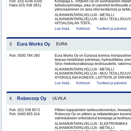
Puh. (03) 4246 4200
Konepaja E. Virtanen Oy on suomalainen metalli
Faksi (03) 438 3831
työkaluvalmistaja, joka on palvellut teollisuutta 
ydinosaaminen on aina ollut kestävissä ja tarkkuu
ALIHANKINTAPALVELUJA - METALLI
ALIHANKINTAPALVELUJA - MUU TEOLLISUUS
HITSAUSALAN TÖITÄ..
Lue lisää..
Kotisivut
Tuotteet ja palvelut
3.
Eura Works Oy
EURA
Puh. 0500 784 260
Eura Works Oy on Eurassa toimiva monipuolinen
tarjoaa metallialan palveluja, hydrauliikkaa, pn
Siroc-hiekoitusratkaisuja teollisuudelle, rakennus
ALIHANKINTAPALVELUJA - METALLI
ALIHANKINTAPALVELUJA - MUU TEOLLISUUS
HYDRAULISIA KONEITA, LAITTEITA JA TARVIKK
Lue lisää..
Kotisivut
Tuotteet ja palvelut
4.
Robecorp Oy
ULVILA
Puh. (02) 538 8572
Pitkien kappaleiden tarkkuuskoneistus, lineaarijo
Puh. 0400 805 424
Robecorp Oy on pitkien ja mittatarkkojen koneis
valmistukseen erikoistunut konepaja ja teollisuu
ALIHANKINTAPALVELUJA - ELEKTRONIIKKA
ALIHANKINTAPALVELUJA - METALLI