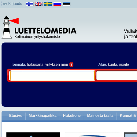
Kirjaudu
Valta
ja te
Kotimainen yrityshakemisto
Toimiala
, hakusana, yrityksen nimi
?
Alue
, kunta, osoite
Etusivu
Markkinapaikka
Hakukone
Mainosta täällä
Kunnat & 