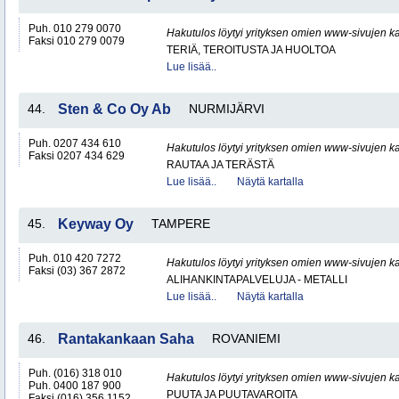
Puh. 010 279 0070
Hakutulos löytyi yrityksen omien www-sivujen ka
Faksi 010 279 0079
TERIÄ, TEROITUSTA JA HUOLTOA
Lue lisää..
44.
Sten & Co Oy Ab
NURMIJÄRVI
Puh. 0207 434 610
Hakutulos löytyi yrityksen omien www-sivujen ka
Faksi 0207 434 629
RAUTAA JA TERÄSTÄ
Lue lisää..
Näytä kartalla
45.
Keyway Oy
TAMPERE
Puh. 010 420 7272
Hakutulos löytyi yrityksen omien www-sivujen ka
Faksi (03) 367 2872
ALIHANKINTAPALVELUJA - METALLI
Lue lisää..
Näytä kartalla
46.
Rantakankaan Saha
ROVANIEMI
Puh. (016) 318 010
Hakutulos löytyi yrityksen omien www-sivujen ka
Puh. 0400 187 900
PUUTA JA PUUTAVAROITA
Faksi (016) 356 1152