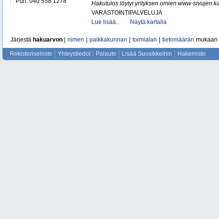
Puh. 040 558 1278
Hakutulos löytyi yrityksen omien www-sivujen ka
VARASTOINTIPALVELUJA
Lue lisää..
Näytä kartalla
Järjestä
hakuarvon
|
nimen
|
paikkakunnan
|
toimialan
|
tietomäärän
mukaan
Rekisteriseloste
Yhteystiedot
Palaute
Lisää Suosikkeihin
Hakemisto