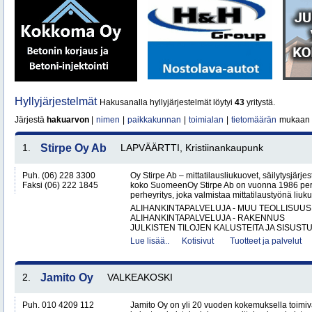
Hyllyjärjestelmät
Hakusanalla hyllyjärjestelmät löytyi
43
yritystä.
Järjestä
hakuarvon
|
nimen
|
paikkakunnan
|
toimialan
|
tietomäärän
mukaan
1.
Stirpe Oy Ab
LAPVÄÄRTTI, Kristiinankaupunk
Puh. (06) 228 3300
Oy Stirpe Ab – mittatilausliukuovet, säilytysjärj
Faksi (06) 222 1845
koko SuomeenOy Stirpe Ab on vuonna 1986 per
perheyritys, joka valmistaa mittatilaustyönä liuk
ALIHANKINTAPALVELUJA - MUU TEOLLISUUS
ALIHANKINTAPALVELUJA - RAKENNUS
JULKISTEN TILOJEN KALUSTEITA JA SISUSTU
Lue lisää..
Kotisivut
Tuotteet ja palvelut
2.
Jamito Oy
VALKEAKOSKI
Puh. 010 4209 112
Jamito Oy on yli 20 vuoden kokemuksella toimi