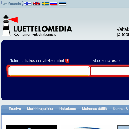
Kirjaudu
Valta
ja te
Kotimainen yrityshakemisto
Toimiala
, hakusana, yrityksen nimi
?
Alue
, kunta, osoite
Etusivu
Markkinapaikka
Hakukone
Mainosta täällä
Kunnat & 