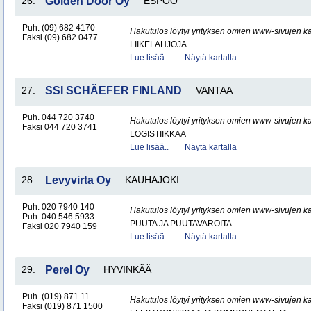
26.
Golden Door Oy
ESPOO
Puh. (09) 682 4170
Hakutulos löytyi yrityksen omien www-sivujen ka
Faksi (09) 682 0477
LIIKELAHJOJA
Lue lisää..
Näytä kartalla
27.
SSI SCHÄEFER FINLAND
VANTAA
Puh. 044 720 3740
Hakutulos löytyi yrityksen omien www-sivujen ka
Faksi 044 720 3741
LOGISTIIKKAA
Lue lisää..
Näytä kartalla
28.
Levyvirta Oy
KAUHAJOKI
Puh. 020 7940 140
Hakutulos löytyi yrityksen omien www-sivujen ka
Puh. 040 546 5933
PUUTA JA PUUTAVAROITA
Faksi 020 7940 159
Lue lisää..
Näytä kartalla
29.
Perel Oy
HYVINKÄÄ
Puh. (019) 871 11
Hakutulos löytyi yrityksen omien www-sivujen ka
Faksi (019) 871 1500