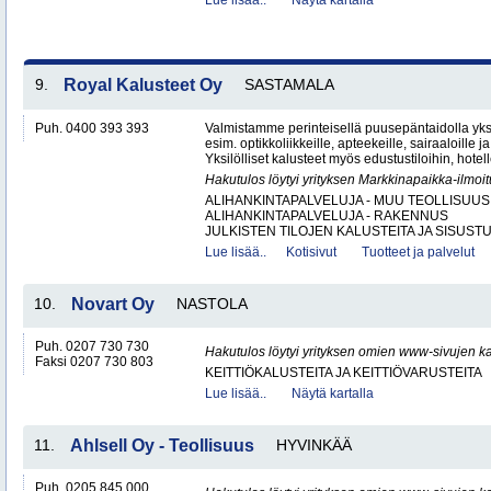
Lue lisää..
Näytä kartalla
9.
Royal Kalusteet Oy
SASTAMALA
Puh. 0400 393 393
Valmistamme perinteisellä puusepäntaidolla yksil
esim. optikkoliikkeille, apteekeille, sairaaloille j
Yksilölliset kalusteet myös edustustiloihin, hotell
Hakutulos löytyi yrityksen Markkinapaikka-ilmoi
ALIHANKINTAPALVELUJA - MUU TEOLLISUUS
ALIHANKINTAPALVELUJA - RAKENNUS
JULKISTEN TILOJEN KALUSTEITA JA SISUSTU
Lue lisää..
Kotisivut
Tuotteet ja palvelut
10.
Novart Oy
NASTOLA
Puh. 0207 730 730
Hakutulos löytyi yrityksen omien www-sivujen ka
Faksi 0207 730 803
KEITTIÖKALUSTEITA JA KEITTIÖVARUSTEITA
Lue lisää..
Näytä kartalla
11.
Ahlsell Oy - Teollisuus
HYVINKÄÄ
Puh. 0205 845 000