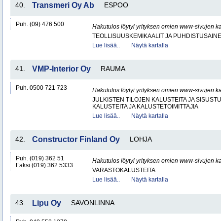
40.
Transmeri Oy Ab
ESPOO
Puh. (09) 476 500
Hakutulos löytyi yrityksen omien www-sivujen ka
TEOLLISUUSKEMIKAALIT JA PUHDISTUSAIN
Lue lisää..
Näytä kartalla
41.
VMP-Interior Oy
RAUMA
Puh. 0500 721 723
Hakutulos löytyi yrityksen omien www-sivujen ka
JULKISTEN TILOJEN KALUSTEITA JA SISUST
KALUSTEITA JA KALUSTETOIMITTAJIA
Lue lisää..
Näytä kartalla
42.
Constructor Finland Oy
LOHJA
Puh. (019) 362 51
Hakutulos löytyi yrityksen omien www-sivujen ka
Faksi (019) 362 5333
VARASTOKALUSTEITA
Lue lisää..
Näytä kartalla
43.
Lipu Oy
SAVONLINNA