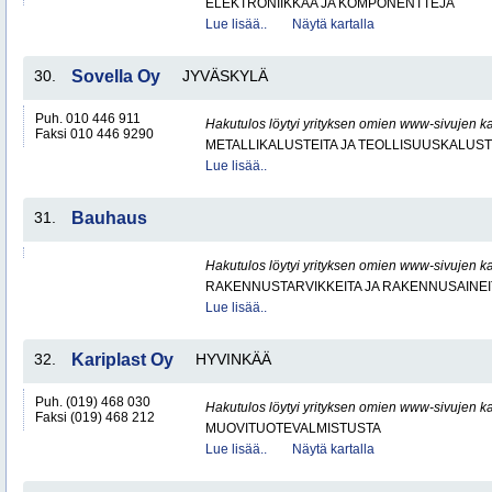
ELEKTRONIIKKAA JA KOMPONENTTEJA
Lue lisää..
Näytä kartalla
30.
Sovella Oy
JYVÄSKYLÄ
Puh. 010 446 911
Hakutulos löytyi yrityksen omien www-sivujen ka
Faksi 010 446 9290
METALLIKALUSTEITA JA TEOLLISUUSKALUST
Lue lisää..
31.
Bauhaus
Hakutulos löytyi yrityksen omien www-sivujen ka
RAKENNUSTARVIKKEITA JA RAKENNUSAINEI
Lue lisää..
32.
Kariplast Oy
HYVINKÄÄ
Puh. (019) 468 030
Hakutulos löytyi yrityksen omien www-sivujen ka
Faksi (019) 468 212
MUOVITUOTEVALMISTUSTA
Lue lisää..
Näytä kartalla