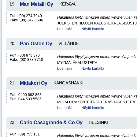
19.
Man Metalli Oy
KERAVA
Puh. (09) 274 7940
Hakutulos löytyi yrityksen omien www-sivujen ka
Faksi (09) 242 6606
JULKISTEN TILOJEN KALUSTEITA JA SISUST
Lue lisää..
Näytä kartalla
20.
Pan-Oston Oy
VILLÄHDE
Puh. (03) 873 370
Hakutulos löytyi yrityksen omien www-sivujen ka
Faksi (03) 873 3710
MYYMÄLÄKALUSTEITA
Lue lisää..
Näytä kartalla
21.
Mittakori Oy
KANGASHÄKKI
Puh. 0400 682 863
Hakutulos löytyi yrityksen omien www-sivujen ka
Puh. 044 533 5586
METALLIRAKENTEITA JA TERÄSRAKENTEITA
Lue lisää..
Näytä kartalla
22.
Carlo Casagrande & Co Oy
HELSINKI
Puh. (09) 755 131
Hakutulos löytyi yrityksen omien www-sivujen ka