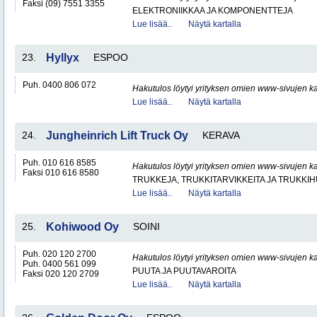
Faksi (09) 7551 3355
ELEKTRONIIKKAA JA KOMPONENTTEJA
Lue lisää..
Näytä kartalla
23.
Hyllyx
ESPOO
Puh. 0400 806 072
Hakutulos löytyi yrityksen omien www-sivujen ka
Lue lisää..
Näytä kartalla
24.
Jungheinrich Lift Truck Oy
KERAVA
Puh. 010 616 8585
Hakutulos löytyi yrityksen omien www-sivujen ka
Faksi 010 616 8580
TRUKKEJA, TRUKKITARVIKKEITA JA TRUKKI
Lue lisää..
Näytä kartalla
25.
Kohiwood Oy
SOINI
Puh. 020 120 2700
Hakutulos löytyi yrityksen omien www-sivujen ka
Puh. 0400 561 099
PUUTA JA PUUTAVAROITA
Faksi 020 120 2709
Lue lisää..
Näytä kartalla