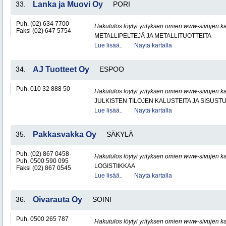
33.
Lanka ja Muovi Oy
PORI
Puh. (02) 634 7700
Hakutulos löytyi yrityksen omien www-sivujen ka
Faksi (02) 647 5754
METALLIPELTEJÄ JA METALLITUOTTEITA
Lue lisää..
Näytä kartalla
34.
AJ Tuotteet Oy
ESPOO
Puh. 010 32 888 50
Hakutulos löytyi yrityksen omien www-sivujen ka
JULKISTEN TILOJEN KALUSTEITA JA SISUST
Lue lisää..
Näytä kartalla
35.
Pakkasvakka Oy
SÄKYLÄ
Puh. (02) 867 0458
Hakutulos löytyi yrityksen omien www-sivujen ka
Puh. 0500 590 095
LOGISTIIKKAA
Faksi (02) 867 0545
Lue lisää..
Näytä kartalla
36.
Oivarauta Oy
SOINI
Puh. 0500 265 787
Hakutulos löytyi yrityksen omien www-sivujen ka