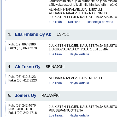
kalustevalmistaja, joka suunnittelee ja valmistaa
säilytyskalusteet julkisiin tiloihin, kouluihin, päiv
ALIHANKINTAPALVELUJA - METALLI
ALIHANKINTAPALVELUJA - RAKENNUS
JULKISTEN TILOJEN KALUSTEITA JA SISUSTU
Lue lisää..
Kotisivut
Tuotteet ja palvelut
3.
Elfa Finland Oy Ab
ESPOO
Puh. (09) 867 8980
JULKISTEN TILOJEN KALUSTEITA JA SISUST
Faksi (09) 863 6578
LIUKUOVIA JA SÄILYTYSJÄRJESTELMIÄ
Lue lisää..
Näytä kartalla
4.
Ak-Tekno Oy
SEINÄJOKI
Puh. (06) 412 8123
ALIHANKINTAPALVELUJA - METALLI
Faksi (06) 412 8223
Lue lisää..
Näytä kartalla
5.
Joiners Oy
RAJAMÄKI
Puh. (09) 242 4676
JULKISTEN TILOJEN KALUSTEITA JA SISUST
Puh. 0400 816 810
PUUSEPÄNTUOTTEITA
Faksi (09) 242 4716
Lue lisää..
Näytä kartalla