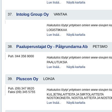
Lue lisää..
Näytä kartalla
37.
Intolog Group Oy
VANTAA
Hakutulos löytyi yrityksen omien www-sivujen ka
LOGISTIIKKAA
Lue lisää..
Näytä kartalla
38.
Paaluperustajat Oy - Pålgrundarna Ab
PETSMO
Puh. 044 356 9000
Hakutulos löytyi yrityksen omien www-sivujen ka
PAALUTUKSIA
Lue lisää..
Näytä kartalla
39.
Pluscon Oy
LOHJA
Puh. (09) 347 8620
Hakutulos löytyi yrityksen omien www-sivujen ka
Faksi (09) 345 5755
KULJETINLAITTEITA JA SIIRTOLAITTEITA
NOSTOKONEITA, NOSTOLAITTEITA JA NOST
Lue lisää..
Näytä kartalla