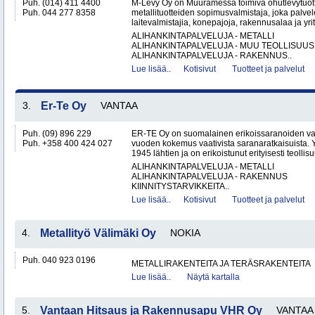
Puh. (014) 411 4400
M-Levy Oy on Muuramessa toimiva ohutlevytuotte
Puh. 044 277 8358
metallituotteiden sopimusvalmistaja, joka palvele
laitevalmistajia, konepajoja, rakennusalaa ja yri
ALIHANKINTAPALVELUJA - METALLI
ALIHANKINTAPALVELUJA - MUU TEOLLISUUS
ALIHANKINTAPALVELUJA - RAKENNUS..
Lue lisää..
Kotisivut
Tuotteet ja palvelut
3.
Er-Te Oy
VANTAA
Puh. (09) 896 229
ER-TE Oy on suomalainen erikoissaranoiden valmi
Puh. +358 400 424 027
vuoden kokemus vaativista saranaratkaisuista. Y
1945 lähtien ja on erikoistunut erityisesti teollisu
ALIHANKINTAPALVELUJA - METALLI
ALIHANKINTAPALVELUJA - RAKENNUS
KIINNITYSTARVIKKEITA..
Lue lisää..
Kotisivut
Tuotteet ja palvelut
4.
Metallityö Välimäki Oy
NOKIA
Puh. 040 923 0196
METALLIRAKENTEITA JA TERÄSRAKENTEITA
Lue lisää..
Näytä kartalla
5.
Vantaan Hitsaus ja Rakennusapu VHR Oy
VANTAA