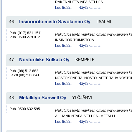
RAKENNUTTAJAPALVELUJA
Lue lisää..
Näytä kartalla
46.
Insinööritoimisto Savolainen Oy
IISALMI
Puh. (017) 821 1511
Hakutulos löytyi yrityksen omien www-sivujen ka
Puh. 0500 279 012
INSINÖÖRITOIMISTOJA
Lue lisää..
Näytä kartalla
47.
Nosturiliike Sulkala Oy
KEMPELE
Puh. (08) 512 682
Hakutulos löytyi yrityksen omien www-sivujen ka
Faksi (08) 512 841
NOSTOKONEITA, NOSTOLAITTEITA JA NOST
Lue lisää..
Näytä kartalla
48.
Metallityö Sanwell Oy
YLÖJÄRVI
Puh. 0500 632 595
Hakutulos löytyi yrityksen omien www-sivujen ka
ALIHANKINTAPALVELUJA - METALLI
Lue lisää..
Näytä kartalla