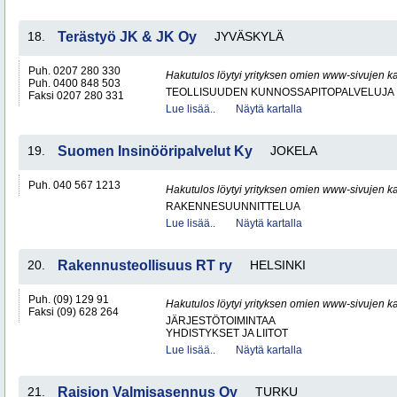
18.
Terästyö JK & JK Oy
JYVÄSKYLÄ
Puh. 0207 280 330
Hakutulos löytyi yrityksen omien www-sivujen ka
Puh. 0400 848 503
TEOLLISUUDEN KUNNOSSAPITOPALVELUJA
Faksi 0207 280 331
Lue lisää..
Näytä kartalla
19.
Suomen Insinööripalvelut Ky
JOKELA
Puh. 040 567 1213
Hakutulos löytyi yrityksen omien www-sivujen ka
RAKENNESUUNNITTELUA
Lue lisää..
Näytä kartalla
20.
Rakennusteollisuus RT ry
HELSINKI
Puh. (09) 129 91
Hakutulos löytyi yrityksen omien www-sivujen ka
Faksi (09) 628 264
JÄRJESTÖTOIMINTAA
YHDISTYKSET JA LIITOT
Lue lisää..
Näytä kartalla
21.
Raision Valmisasennus Oy
TURKU