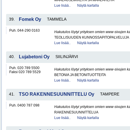
MAALAUSLIIKKEITÄ JA MAALAREITA
Lue lisää..
Näytä kartalla
39.
Fomek Oy
TAMMELA
Puh. 044-290 0163
Hakutulos löytyi yrityksen omien www-sivujen ka
TEOLLISUUDEN KUNNOSSAPITOPALVELUJA
Lue lisää..
Näytä kartalla
40.
Lujabetoni Oy
SIILINJÄRVI
Puh. 020 789 5500
Hakutulos löytyi yrityksen omien www-sivujen ka
Faksi 020 789 5529
BETONIA JA BETONITUOTTEITA
Lue lisää..
Näytä kartalla
41.
TSO RAKENNESUUNNITTELU Oy
TAMPERE
Puh. 0400 787 098
Hakutulos löytyi yrityksen omien www-sivujen ka
RAKENNESUUNNITTELUA
Lue lisää..
Näytä kartalla