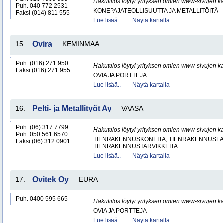
Hakutulos löytyi yrityksen omien www-sivujen ka
Puh. 040 772 2531
KONEPAJATEOLLISUUTTA JA METALLITÖITÄ
Faksi (014) 811 555
Lue lisää..
Näytä kartalla
15.
Ovira
KEMINMAA
Puh. (016) 271 950
Hakutulos löytyi yrityksen omien www-sivujen ka
Faksi (016) 271 955
OVIA JA PORTTEJA
Lue lisää..
Näytä kartalla
16.
Pelti- ja Metallityöt Ay
VAASA
Puh. (06) 317 7799
Hakutulos löytyi yrityksen omien www-sivujen ka
Puh. 050 561 6570
TIENRAKENNUSKONEITA, TIENRAKENNUSLAI
Faksi (06) 312 0901
TIENRAKENNUSTARVIKKEITA
Lue lisää..
Näytä kartalla
17.
Ovitek Oy
EURA
Puh. 0400 595 665
Hakutulos löytyi yrityksen omien www-sivujen ka
OVIA JA PORTTEJA
Lue lisää..
Näytä kartalla