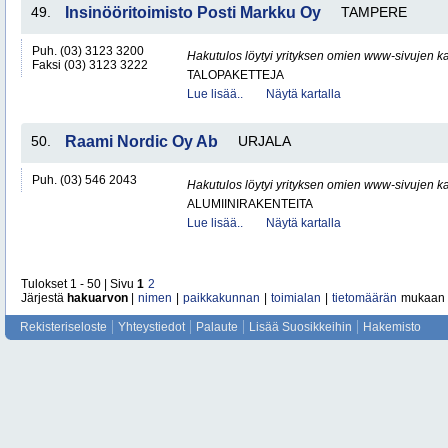
49.
Insinööritoimisto Posti Markku Oy
TAMPERE
Puh. (03) 3123 3200
Hakutulos löytyi yrityksen omien www-sivujen ka
Faksi (03) 3123 3222
TALOPAKETTEJA
Lue lisää..
Näytä kartalla
50.
Raami Nordic Oy Ab
URJALA
Puh. (03) 546 2043
Hakutulos löytyi yrityksen omien www-sivujen ka
ALUMIINIRAKENTEITA
Lue lisää..
Näytä kartalla
Tulokset 1 - 50 | Sivu
1
2
Järjestä
hakuarvon
|
nimen
|
paikkakunnan
|
toimialan
|
tietomäärän
mukaan
Rekisteriseloste
Yhteystiedot
Palaute
Lisää Suosikkeihin
Hakemisto