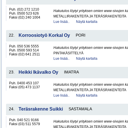
Puh. (02) 272 1210
Hakutulos löytyi yrityksen omien www-sivujen ka
Puh. 0500 523 626
METALLIRAKENTEITA JA TERÄSRAKENTEITA
Faksi (02) 240 1004
Lue lisää..
Näytä kartalla
22.
Korroosiotyö Korkal Oy
PORI
Puh. 050 536 5555
Hakutulos löytyi yrityksen omien www-sivujen ka
Puh. 0500 593 514
PINTAKÄSITTELYÄ
Faksi (02) 641 2511
Lue lisää..
Näytä kartalla
23.
Heikki Ikävalko Oy
IMATRA
Puh. 0400 453 107
Hakutulos löytyi yrityksen omien www-sivujen ka
Faksi (05) 473 1137
METALLIRAKENTEITA JA TERÄSRAKENTEITA
Lue lisää..
Näytä kartalla
24.
Teräsrakenne Suikki
SASTAMALA
Puh. 040 521 9166
Hakutulos löytyi yrityksen omien www-sivujen ka
Faksi (03) 511 5579
METALLIRAKENTEITA JA TERÄSRAKENTEITA