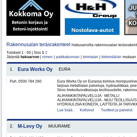
Rakennusalan teräsrakenteet
Hakusanoilla rakennusalan teräsrakent
Tulokset 1 - 50 | Sivu
1
2
Järjestä
hakuarvon
|
nimen
|
paikkakunnan
|
toimialan
|
tietomäärän
mukaan
1.
Eura Works Oy
EURA
Puh. 0500 784 260
Eura Works Oy on Eurassa toimiva monipuolinen
tarjoaa metallialan palveluja, hydrauliikkaa, pn
Siroc-hiekoitusratkaisuja teollisuudelle, rakennus
ALIHANKINTAPALVELUJA - METALLI
ALIHANKINTAPALVELUJA - MUU TEOLLISUUS
HYDRAULISIA KONEITA, LAITTEITA JA TARVIKK
Lue lisää..
Kotisivut
Tuotteet ja palvelut
2.
M-Levy Oy
MUURAME