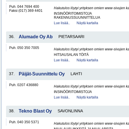
Puh. 044 7694 400
Hakutulos löytyi yrityksen omien www-sivujen ka
Faksi (017) 369 4401
INSINÖÖRITOIMISTOJA
RAKENNUSSUUNNITTELUA
Lue lisää..
Näytä kartalla
36.
Alumade Oy Ab
PIETARSAARI
Puh. 050 350 7005
Hakutulos löytyi yrityksen omien www-sivujen ka
HITSAUSALAN TÖITÄ
Lue lisää..
Näytä kartalla
37.
Päijät-Suunnittelu Oy
LAHTI
Puh. 0207 436880
Hakutulos löytyi yrityksen omien www-sivujen ka
INSINÖÖRITOIMISTOJA
Lue lisää..
Näytä kartalla
38.
Tekno Blast Oy
SAVONLINNA
Puh. 040 350 5371
Hakutulos löytyi yrityksen omien www-sivujen ka