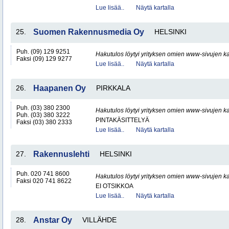
Lue lisää..
Näytä kartalla
25.
Suomen Rakennusmedia Oy
HELSINKI
Puh. (09) 129 9251
Hakutulos löytyi yrityksen omien www-sivujen ka
Faksi (09) 129 9277
Lue lisää..
Näytä kartalla
26.
Haapanen Oy
PIRKKALA
Puh. (03) 380 2300
Hakutulos löytyi yrityksen omien www-sivujen ka
Puh. (03) 380 3222
PINTAKÄSITTELYÄ
Faksi (03) 380 2333
Lue lisää..
Näytä kartalla
27.
Rakennuslehti
HELSINKI
Puh. 020 741 8600
Hakutulos löytyi yrityksen omien www-sivujen ka
Faksi 020 741 8622
EI OTSIKKOA
Lue lisää..
Näytä kartalla
28.
Anstar Oy
VILLÄHDE