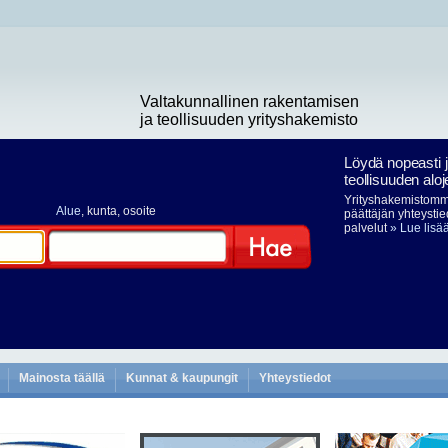
Valtakunnallinen rakentamisen
ja teollisuuden yrityshakemisto
Löydä nopeasti 
teollisuuden aloj
Yrityshakemistomme
Alue
, kunta, osoite
päättäjän yhteystie
palvelut
» Lue lisä
Hae
Mainosta täällä
Kunnat & kaupungit
Yhteystiedot