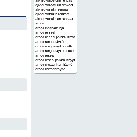
ajoneuvonosturin rengas
ajoneuvonosturin renkaat
ajoneuvotrukin rengas
ajoneuvotrukin renkaat
ajoneuvotrukkien renkaat
arnco
arnco maahantuoja
arnco re seal
arnco re seal paikkaushyytelö
arnco rengastäyttö
arnco rengastäyttö tuotteet
arnco rengastäyttötuotteet
arnco reseal
arnco reseal paikkaushyytelö
arnco uretaanikumitäyttö
arnco uretaanitäyttö
arnco-rengastäyttö
arnco-rengastäyttö tuotteet
arnco-rengastäyttötuotteet
asennustyökalut
bobcat rengas
bobcat renkaat
camso
camso air 550
camso ecomatic
camso hxd
camso joustokumirenkaat
camso kumitela
camso kumitelat
camso maahantuoja