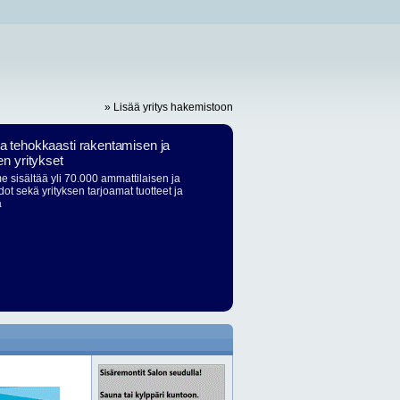
» Lisää yritys hakemistoon
ja tehokkaasti rakentamisen ja
en yritykset
 sisältää yli 70.000 ammattilaisen ja
dot sekä yrityksen tarjoamat tuotteet ja
ä