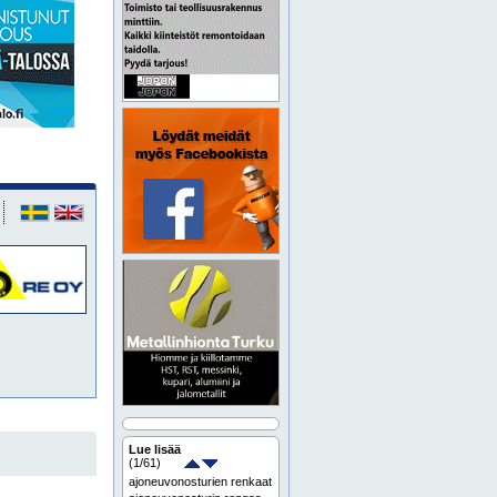
Lue lisää
(
1
/61)
ajoneuvonosturien renkaat