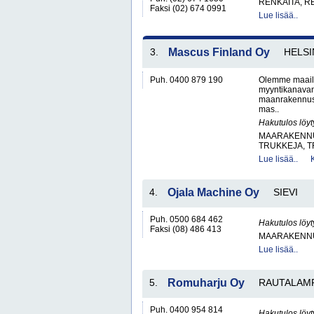
RENKAITA, R
Faksi (02) 674 0991
Lue lisää..
3.
Mascus Finland Oy
HELSI
Puh. 0400 879 190
Olemme maailm
myyntikanavana
maanrakennus
mas..
Hakutulos löyt
MAARAKENNUS
TRUKKEJA, T
Lue lisää..
4.
Ojala Machine Oy
SIEVI
Puh. 0500 684 462
Hakutulos löyt
Faksi (08) 486 413
MAARAKENNUS
Lue lisää..
5.
Romuharju Oy
RAUTALAM
Puh. 0400 954 814
Hakutulos löyt