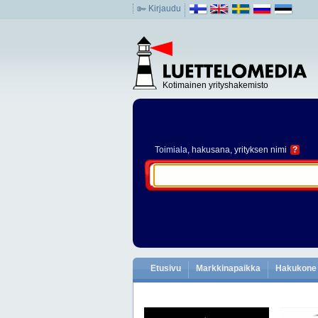
Kirjaudu
Kotimainen yrityshakemisto
Toimiala
, hakusana, yrityksen nimi
?
Etusivu
Markkinapaikka
Hakukone