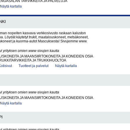
ENGASALAN TARVIKKEITA JA PALVELUJA
Näytä kartalla
NKI
an nopeiten kasvava verkkosivusto raskaan kaluston
. Löydät käytetyt trukit, maatalouskoneet, metsäkoneet,
koneet ja kuorma-autot Mascuksesta! Sivujemme www.
yi yrityksen omien www-sivujen kautta
KONEITA JA MAANSIIRTOKONEITA JA KONEIDEN OSIA
RUKKITARVIKKEITA JA TRUKKIHUOLTOA
Kotisivut
Tuotteet ja palvelut
Näytä kartalla
yi yrityksen omien www-sivujen kautta
KONEITA JA MAANSIIRTOKONEITA JA KONEIDEN OSIA
Näytä kartalla
PI
yi yrityksen omien www-sivujen kautta