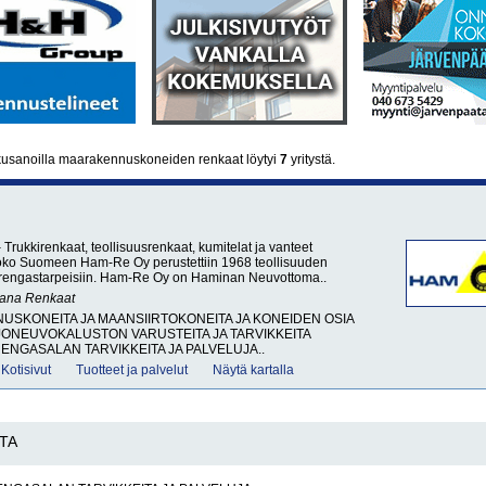
usanoilla maarakennuskoneiden renkaat löytyi
7
yritystä.
rukkirenkaat, teollisuusrenkaat, kumitelat ja vanteet
ko Suomeen Ham-Re Oy perustettiin 1968 teollisuuden
 rengastarpeisiin. Ham-Re Oy on Haminan Neuvottoma..
sana
Renkaat
SKONEITA JA MAANSIIRTOKONEITA JA KONEIDEN OSIA
ONEUVOKALUSTON VARUSTEITA JA TARVIKKEITA
RENGASALAN TARVIKKEITA JA PALVELUJA..
Kotisivut
Tuotteet ja palvelut
Näytä kartalla
TA