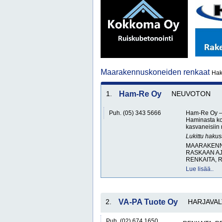
Maarakennuskoneiden renkaat
Hak
1.
Ham-Re Oy
NEUVOTON
Puh. (05) 343 5666
Ham-Re Oy – T
Haminasta ko
kasvaneisiin
Lukittu haku
MAARAKENNU
RASKAAN AJ
RENKAITA, 
Lue lisää..
2.
VA-PA Tuote Oy
HARJAVAL
Puh. (02) 674 1650