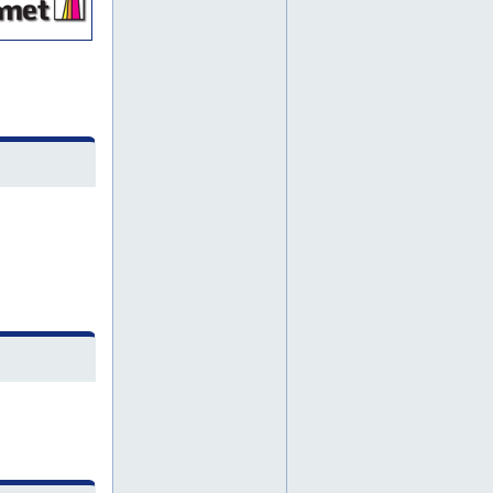
katon kuntokartoitus
katon läpiviennit
katon paikkaus
katon vesivuoto
katon vesivuoto korjaus
katon vesivuotokorjaus
katon vesivuotopaikkaus
katon vuosihuollot
katon vuosihuolto
katon vuotokorjaus
kattoanalyysi
kattoasennus
kattohuopa
kattokorjaus
kattomateriaali
kattopellitykset
kattoremontit
kattoremontti
kattoremontti huopakattoihin
kattosaneeraukset
kattosaneeraus
kattotulityöt
kattoturvallisuus
kattoturvatuote
kattotyö
kattotyöt
kattourakka
kattourakointi
kattourakointia
kermin kiinnitys