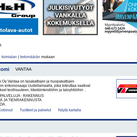
ä.
|
toimialan
|
tietomäärän
mukaan
uomi
VANTAA
i Oy Vantaa on tasakattojen ja huopakattojen
den erikoisosaaja Uudellamaalla, joka toteuttaa vaativat
et teollisuuteen, liikekiinteistöihin ja taloyhtiöihin ..
PALVELUJA - RAKENNUS
TÄ JA TIENRAKENNUSTA
OA..
Kotisivut
Tuotteet ja palvelut
Näytä kartalla