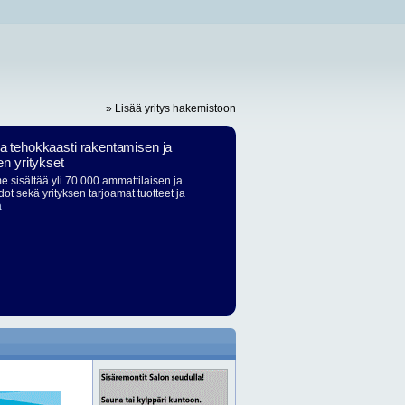
» Lisää yritys hakemistoon
ja tehokkaasti rakentamisen ja
en yritykset
 sisältää yli 70.000 ammattilaisen ja
dot sekä yrityksen tarjoamat tuotteet ja
ä