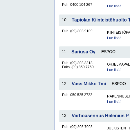
Puh. 0400 104 267
Lue lisää..
10.
Tapiolan Kiinteistöhuolto 
Puh. (09) 803 9109
KIINTEISTÖP
Lue lisää..
11.
Sariusa Oy
ESPOO
Puh. (09) 803 8318
OHJELMAPAL
Faksi (09) 859 7769
Lue lisää..
12.
Vass Mikko Tmi
ESPOO
Puh. 050 525 2722
RAKENNUSLI
Lue lisää..
13.
Verhoasennus Helenius P
Puh. (09) 805 7093
JULKISTEN T