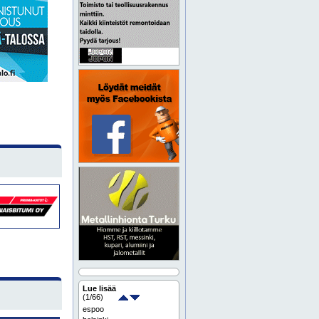
Lue lisää
(
1
/66)
espoo