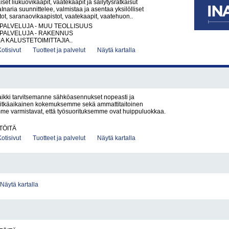
iset liukuovikaapit, vaatekaapit ja säilytysratkaisut
Inaria suunnittelee, valmistaa ja asentaa yksilölliset
tot, saranaovikaapistot, vaatekaapit, vaatehuon..
PALVELUJA - MUU TEOLLISUUS
PALVELUJA - RAKENNUS
A KALUSTETOIMITTAJIA..
Kotisivut
Tuotteet ja palvelut
Näytä kartalla
ikki tarvitsemanne sähköasennukset nopeasti ja
. Pitkäaikainen kokemuksemme sekä ammattitaitoinen
me varmistavat, että työsuorituksemme ovat huippuluokkaa.
TÖITÄ
Kotisivut
Tuotteet ja palvelut
Näytä kartalla
Näytä kartalla