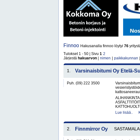
Finnoo
Hakusanalla finnoo löytyi
76
yrityst
Tulokset 1 - 50 | Sivu
1
2
Järjestä
hakuarvon
|
nimen
|
paikkakunnan
1.
Varsinaisbitumi Oy Etelä-S
Puh. (09) 222 3500
Varsinaisbitum
vesieristystöi
kattosaneerauks
ALIHANKINTA
ASFALTTITÖI
KATTOHUOLT
Lue lisää..
2.
Finnmirror Oy
SASTAMALA