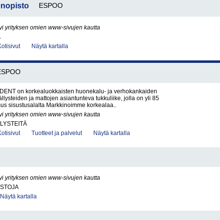
nopisto
ESPOO
yi yrityksen omien www-sivujen kautta
A
Kotisivut
Näytä kartalla
ESPOO
ENT on korkealuokkaisten huonekalu- ja verhokankaiden
llysteiden ja mattojen asiantunteva tukkuliike, jolla on yli 85
s sisustusalalta Markkinoimme korkealaa..
yi yrityksen omien www-sivujen kautta
LYSTEITÄ
Kotisivut
Tuotteet ja palvelut
Näytä kartalla
yi yrityksen omien www-sivujen kautta
ISTOJA
Näytä kartalla