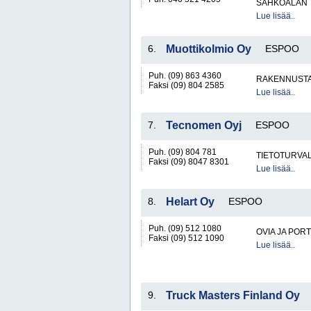
SÄHKÖALAN 
Lue lisää..
6.
Muottikolmio Oy
ESPOO
Puh. (09) 863 4360
RAKENNUSTA
Faksi (09) 804 2585
Lue lisää..
7.
Tecnomen Oyj
ESPOO
Puh. (09) 804 781
TIETOTURVAL
Faksi (09) 8047 8301
Lue lisää..
8.
Helart Oy
ESPOO
Puh. (09) 512 1080
OVIA JA POR
Faksi (09) 512 1090
Lue lisää..
9.
Truck Masters Finland Oy