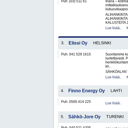
Puh. (03) 511 61
Inaria – kotima
mittatilauksena
liukuovikaapis
ALIHANKINTA
ALIHANKINTA
KALUSTEITA J
Lue lisää..
3.
Elissi Oy
HELSINKI
Puh. 041 529 1615
Suoritamme ka
luotettavasti
henkilökuntam
kii..
SÄHKÖALAN 
Lue lisää..
4.
Finno Energy Oy
LAHTI
Puh. 0500 414 225
Lue lisää..
5.
Sähkö-Jore Oy
TURENKI
Puh. 040 521 4205