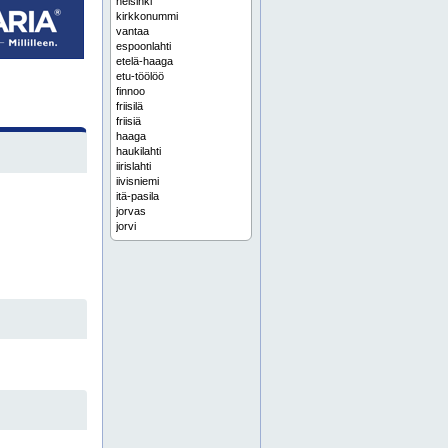
helsinki
kirkkonummi
vantaa
espoonlahti
etelä-haaga
etu-töölöö
finnoo
friisilä
friisiä
haaga
haukilahti
iirislahti
iivisniemi
itä-pasila
jorvas
jorvi
järvenperä
kannelmäki
katajaharju
kattilalaakso
kauklahti
kauniainen
kerava
kilo
kivenlahti
konala
kuusisaari
käpylä huopalahti
laaksolahti
lasilaakso