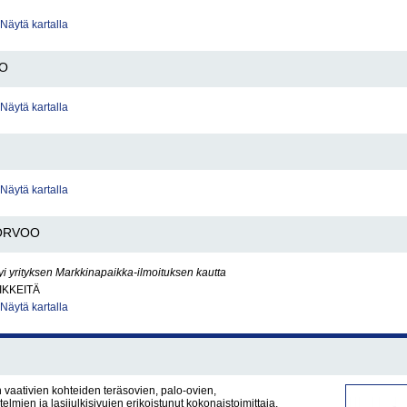
Näytä kartalla
O
Näytä kartalla
Näytä kartalla
ORVOO
yi yrityksen Markkinapaikka-ilmoituksen kautta
IKKEITÄ
Näytä kartalla
 vaativien kohteiden teräsovien, palo-ovien,
telmien ja lasijulkisivujen erikoistunut kokonaistoimittaja,