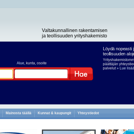
Valtakunnallinen rakentamisen
ja teollisuuden yrityshakemisto
Löydä nopeasti 
teollisuuden aloj
Yrityshakemistomme
Alue
, kunta, osoite
päättäjän yhteystie
palvelut
» Lue lisä
Hae
Mainosta täällä
Kunnat & kaupungit
Yhteystiedot