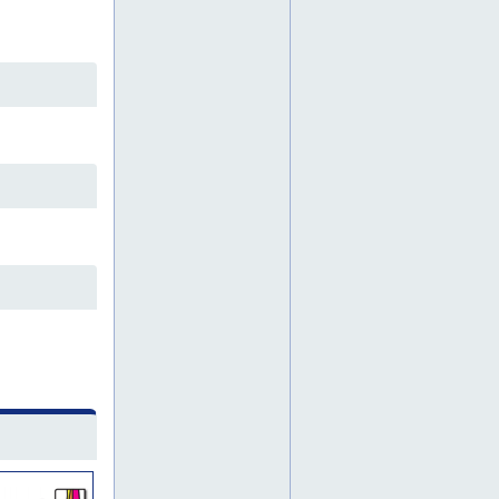
bitumi
bitumieriste
bitumikaton asennus
bitumikatot
bitumikatto
bitumikermi
bitumityö
bitumityöt
eurogum
eurogum- tuotteet
eurogum-eristekermi
hanko
harjakatto
huopakaton asennus
huopakaton kattopellit
huopakaton korjaus
huopakatot
huopakatto
huopakatto saneeraus
huopakattoasennus
huopakattosaneeraus
huopakattotyö
hyvinkää
inkoo
järvenpää
karkkila
kateratkaisu
katon alustan rakenne
katon kaltevuus
katon korjaus