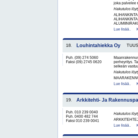
joka palvelee r
Hakutulos löyt
ALIHANKINTA
ALIHANKINTA
ALUMIINIRAK
Lue lisää..
18.
Louhintahiekka Oy
TUU
Puh. (09) 274 5060
Maanrakennusl
Faksi (09) 2745 0620
perheyritys. 
selkeän vastu
Hakutulos löyt
MAARAKENNU
Lue lisää..
19.
Arkkitehti- Ja Rakennuspa
Puh. 010 239 0040
Hakutulos löyt
Puh. 0400 482 744
ARKKITEHTEJ
Faksi 010 239 0041
Lue lisää..