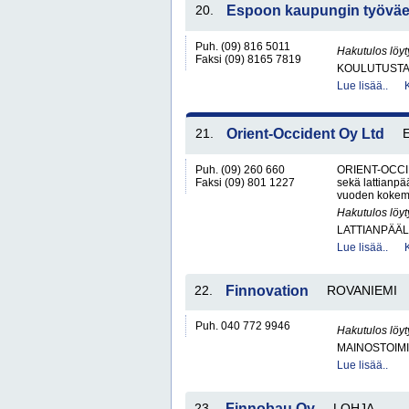
20.
Espoon kaupungin työväe
Puh. (09) 816 5011
Hakutulos löyt
Faksi (09) 8165 7819
KOULUTUST
Lue lisää..
21.
Orient-Occident Oy Ltd
Puh. (09) 260 660
ORIENT-OCCID
Faksi (09) 801 1227
sekä lattianpää
vuoden kokemu
Hakutulos löyt
LATTIANPÄÄL
Lue lisää..
22.
Finnovation
ROVANIEMI
Puh. 040 772 9946
Hakutulos löyt
MAINOSTOIM
Lue lisää..
23.
Finnobau Oy
LOHJA