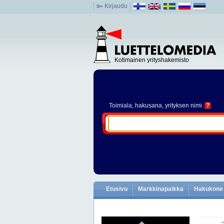
Kirjaudu
Kotimainen yrityshakemisto
Toimiala
, hakusana, yrityksen nimi
?
Etusivu
Markkinapaikka
Hakukone