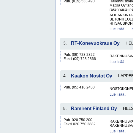
Puh. (019) 533 490
Rakennuskone
Mattila Oy tar
rakennusteline
ALIHANKINTA
BETONITEOLL
HITSAUSKONE
Lue lisää..
3.
RT-Konevuokraus Oy
HEL
Puh. (09) 728 2822
RAKENNUSV
Faksi (09) 728 2866
Lue lisää..
4.
Kaakon Nostot Oy
LAPPE
Puh. (05) 416 2450
NOSTOKONEIT
Lue lisää..
5.
Ramirent Finland Oy
HELS
Puh. 020 750 200
RAKENNUSKO
Faksi 020 750 2882
RAKENNUSV
Lue lisää..