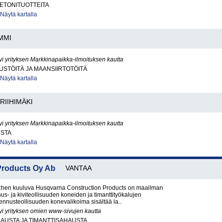
BETONITUOTTEITA
Näytä kartalla
MMI
yi yrityksen Markkinapaikka-ilmoituksen kautta
STÖITÄ JA MAANSIIRTOTÖITÄ
Näytä kartalla
RIIHIMÄKI
yi yrityksen Markkinapaikka-ilmoituksen kautta
STA
Näytä kartalla
Products Oy Ab
VANTAA
hen kuuluva Husqvarna Construction Products on maailman
us- ja kiviteollisuuden koneiden ja timanttityökalujen
kennusteollisuuden konevalikoima sisältää la..
yi yrityksen omien www-sivujen kautta
AUSTA JA TIMANTTISAHAUSTA