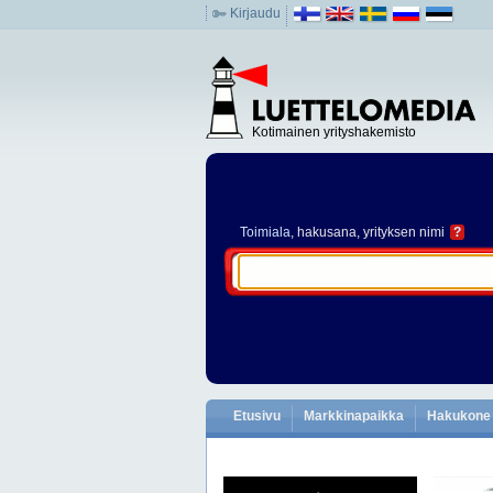
Kirjaudu
Kotimainen yrityshakemisto
Toimiala
, hakusana, yrityksen nimi
?
Etusivu
Markkinapaikka
Hakukone