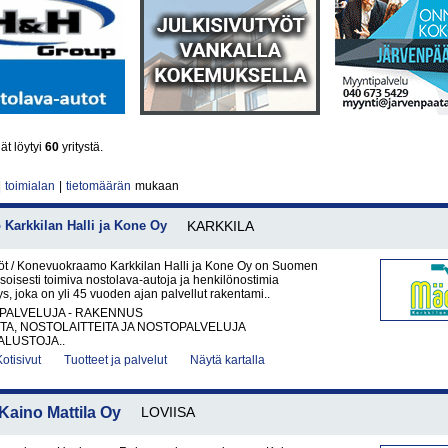
ät löytyi
60
yritystä.
|
toimialan
|
tietomäärän
mukaan
Karkkilan Halli ja Kone Oy
KARKKILA
t / Konevuokraamo Karkkilan Halli ja Kone Oy on Suomen
soisesti toimiva nostolava-autoja ja henkilönostimia
ys, joka on yli 45 vuoden ajan palvellut rakentami..
PALVELUJA - RAKENNUS
A, NOSTOLAITTEITA JA NOSTOPALVELUJA
LUSTOJA..
Kotisivut
Tuotteet ja palvelut
Näytä kartalla
ino Mattila Oy
LOVIISA