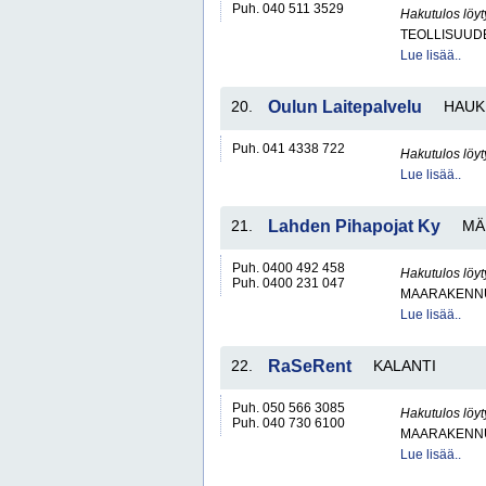
Puh. 040 511 3529
Hakutulos löyt
TEOLLISUUD
Lue lisää..
20.
Oulun Laitepalvelu
HAUK
Puh. 041 4338 722
Hakutulos löyt
Lue lisää..
21.
Lahden Pihapojat Ky
MÄ
Puh. 0400 492 458
Hakutulos löyt
Puh. 0400 231 047
MAARAKENNU
Lue lisää..
22.
RaSeRent
KALANTI
Puh. 050 566 3085
Hakutulos löyt
Puh. 040 730 6100
MAARAKENNU
Lue lisää..