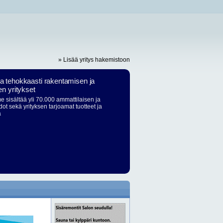
» Lisää yritys hakemistoon
ja tehokkaasti rakentamisen ja
en yritykset
 sisältää yli 70.000 ammattilaisen ja
dot sekä yrityksen tarjoamat tuotteet ja
ä