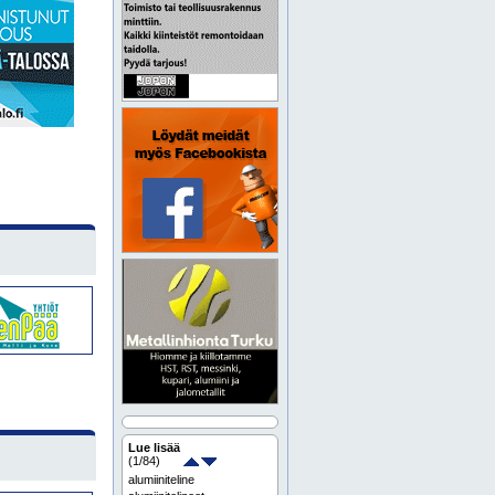
Lue lisää
(
1
/84)
alumiiniteline