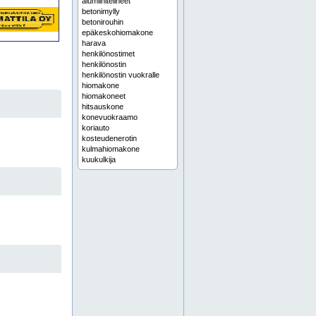
alumiinitelineet
betonimylly
betonirouhin
epäkeskohiomakone
harava
henkilönostimet
henkilönostin
henkilönostin vuokralle
hiomakone
hiomakoneet
hitsauskone
konevuokraamo
koriauto
kosteudenerotin
kulmahiomakone
kuukulkija
kuukulkijat
käsipetkele
laattaleikkuri
lapio
lattianhoitokone
leka
lippusiima
lämmityskalusto
maantiivistäjä
maantiivistäjät
mastonostin
metallihierrin
muurauskelkka
nauhahiomakone