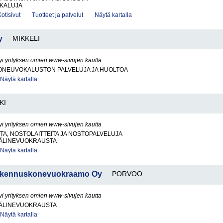
ÖKALUJA
Kotisivut
Tuotteet ja palvelut
Näytä kartalla
y
MIKKELI
yi yrityksen omien www-sivujen kautta
ONEUVOKALUSTON PALVELUJA JA HUOLTOA
Näytä kartalla
KI
yi yrityksen omien www-sivujen kautta
A, NOSTOLAITTEITA JA NOSTOPALVELUJA
ÄLINEVUOKRAUSTA
Näytä kartalla
Rakennuskonevuokraamo Oy
PORVOO
yi yrityksen omien www-sivujen kautta
ÄLINEVUOKRAUSTA
Näytä kartalla