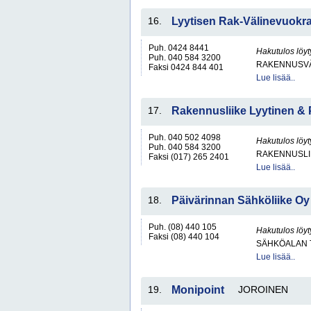
16.
Lyytisen Rak-Välinevuokr
Puh. 0424 8441
Hakutulos löyt
Puh. 040 584 3200
RAKENNUSV
Faksi 0424 844 401
Lue lisää..
17.
Rakennusliike Lyytinen & 
Puh. 040 502 4098
Hakutulos löyt
Puh. 040 584 3200
RAKENNUSLI
Faksi (017) 265 2401
Lue lisää..
18.
Päivärinnan Sähköliike Oy
Puh. (08) 440 105
Hakutulos löyt
Faksi (08) 440 104
SÄHKÖALAN 
Lue lisää..
19.
Monipoint
JOROINEN