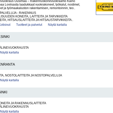
vuokraus Uusimaa – Rakennuskonevuokraamo Kaino
joaa Loviisasta laadukkaat vuokrakoneet, työkalut, nostimet,
et ja työmaakaluston rakentamisen, remontoinnin, teo..
PALVELUJA - RAKENNUS
ISUUDEN KONEITA, LAITTEITA JA TARVIKKEITA
ITA, HITSAUSLAITTEITA JA HITSAUSTARVIKKEITA..
Kotisivut
Tuotteet ja palvelut
Näytä kartalla
SINKI
ÄLINEVUOKRAUSTA
Näytä kartalla
ENRANTA
A, NOSTOLAITTEITA JA NOSTOPALVELUJA
Näytä kartalla
INKI
NEITA JA RAKENNUSLAITTEITA
ÄLINEVUOKRAUSTA
Näytä kartalla