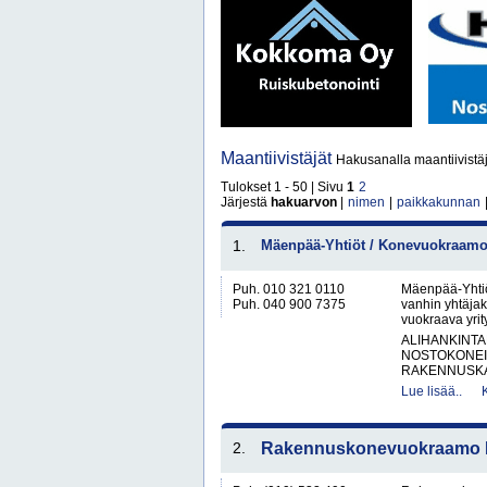
Maantiivistäjät
Hakusanalla maantiivistäj
Tulokset 1 - 50 | Sivu
1
2
Järjestä
hakuarvon
|
nimen
|
paikkakunnan
1.
Mäenpää-Yhtiöt / Konevuokraamo 
Puh. 010 321 0110
Mäenpää-Yhtiö
Puh. 040 900 7375
vanhin yhtäjak
vuokraava yrit
ALIHANKINTA
NOSTOKONEIT
RAKENNUSKA
Lue lisää..
2.
Rakennuskonevuokraamo Ka