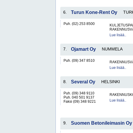
6.
Turun Kone-Rent Oy
TUR
Puh. (02) 253 8500
KULJETUSPA
RAKENNUSV
Lue lisää..
7.
Ojamart Oy
NUMMELA
Puh. (09) 347 8510
RAKENNUSV
Lue lisää..
8.
Several Oy
HELSINKI
Puh. (09) 348 9110
RAKENNUSKO
Puh. 040 501 9137
Lue lisää..
Faksi (09) 348 9221
9.
Suomen Betonileimasin Oy