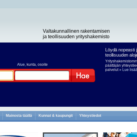
Valtakunnallinen rakentamisen
ja teollisuuden yrityshakemisto
Löydä nopeasti 
teollisuuden aloj
Yrityshakemistomme
Alue
, kunta, osoite
päättäjän yhteystie
palvelut
» Lue lisä
Hae
Mainosta täällä
Kunnat & kaupungit
Yhteystiedot