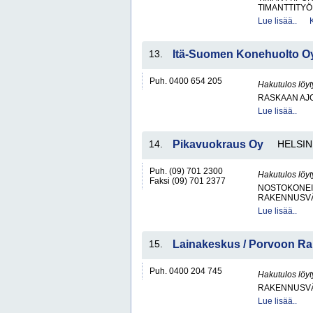
TIMANTTITY
Lue lisää..
13.
Itä-Suomen Konehuolto O
Puh. 0400 654 205
Hakutulos löyt
RASKAAN AJ
Lue lisää..
14.
Pikavuokraus Oy
HELSIN
Puh. (09) 701 2300
Hakutulos löyt
Faksi (09) 701 2377
NOSTOKONEIT
RAKENNUSV
Lue lisää..
15.
Lainakeskus / Porvoon 
Puh. 0400 204 745
Hakutulos löyt
RAKENNUSV
Lue lisää..