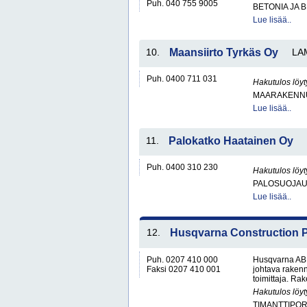
Puh. 040 755 9005
BETONIA JA 
Lue lisää..
10.
Maansiirto Tyrkäs Oy
LA
Puh. 0400 711 031
Hakutulos löyt
MAARAKENNU
Lue lisää..
11.
Palokatko Haatainen Oy
Puh. 0400 310 230
Hakutulos löyt
PALOSUOJAU
Lue lisää..
12.
Husqvarna Construction 
Puh. 0207 410 000
Husqvarna AB:
Faksi 0207 410 001
johtava rakenn
toimittaja. Ra
Hakutulos löyt
TIMANTTIPOR