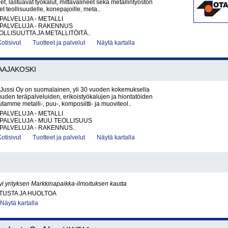
t, lastuavat työkalut, mittavälineet sekä metallintyöstön
et teollisuudelle, konepajoille, meta..
PALVELUJA - METALLI
PALVELUJA - RAKENNUS
LLISUUTTA JA METALLITÖITÄ..
Kotisivut
Tuotteet ja palvelut
Näytä kartalla
AAJAKOSKI
Jussi Oy on suomalainen, yli 30 vuoden kokemuksella
suuden teräpalveluiden, erikoistyökalujen ja hiontatöiden
utamme metalli-, puu-, komposiitti- ja muoviteol..
PALVELUJA - METALLI
PALVELUJA - MUU TEOLLISUUS
PALVELUJA - RAKENNUS..
Kotisivut
Tuotteet ja palvelut
Näytä kartalla
yi yrityksen Markkinapaikka-ilmoituksen kautta
ITUSTA JA HUOLTOA
Näytä kartalla