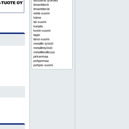
lastuavat työkalut
timanttiterä
timanttiterät
etelä-suomi
häme
itä-suomi
karjala
keski-suomi
lappi
länsi-suomi
metallin työstö
metallintyöstö
metalliteollisuus
pirkanmaa
pohjanmaa
pohjois-suomi
päijät-häme
satakunta
savo
suomi
uusimaa
varsinais-suomi
hiomakone
hiomakoneet
komposiittiterä
komposiittiterät
lastuava työkalu
aaltojuotosalusta
alihankintakoneistus
alihankintatyöstö