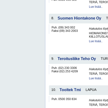
TERIÄ, TERO
Lue lisää..
8.
Suomen Hiontakone Oy
Puh. (09) 343 002
Hakutulos löyt
Faksi (09) 343 2003
HIOMAKONEIT
KIILLOTUSLAI
Lue lisää..
9.
Teroitusliike Teho Oy
TUR
Puh. (02) 230 3306
Hakutulos löyt
Faksi (02) 253 4209
TERIÄ, TERO
Lue lisää..
10.
Tooltek Tmi
LAPUA
Puh. 0500 350 834
Hakutulos löyt
TERIÄ, TERO