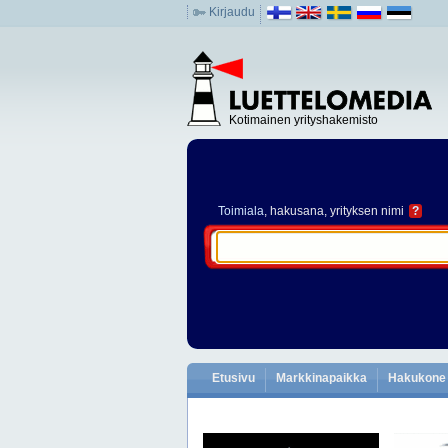
Kirjaudu
Kotimainen yrityshakemisto
Toimiala
, hakusana, yrityksen nimi
?
Etusivu
Markkinapaikka
Hakukone