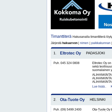
Timanttiterä
Hakusanalla timanttiterä löyt
Järjestä
hakuarvon
|
nimen
|
paikkakunnan
1.
Eltrotec Oy
PADASJOKI
Puh. 045 324 0808
Eltrotec Oy on 
sekä teollisuu
suomalainen yr
ALIHANKINTA
ALIHANKINTA
ALIHANKINTA
Lue lisää..
2.
Ota-Tuote Oy
HELSINKI
Puh. (09) 5499 2400
Ota-Tuote Oy t