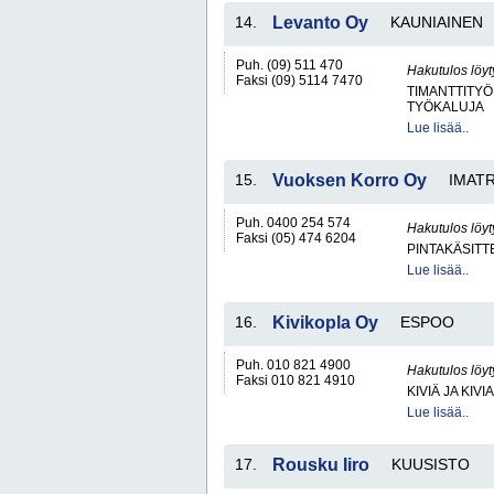
14.
Levanto Oy
KAUNIAINEN
Puh. (09) 511 470
Hakutulos löyt
Faksi (09) 5114 7470
TIMANTTITY
TYÖKALUJA
Lue lisää..
15.
Vuoksen Korro Oy
IMAT
Puh. 0400 254 574
Hakutulos löyt
Faksi (05) 474 6204
PINTAKÄSITT
Lue lisää..
16.
Kivikopla Oy
ESPOO
Puh. 010 821 4900
Hakutulos löyt
Faksi 010 821 4910
KIVIÄ JA KIV
Lue lisää..
17.
Rousku Iiro
KUUSISTO