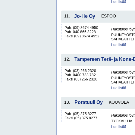
Lue lisää..
11.
Jo-He Oy
ESPOO
Puh. (09) 8674 4950
Hakutulos löyt
Puh. 040 865 3228
PUUNTYÖSTÖK
Faksi (09) 8674 4952
SAHALAITTEI
Lue lisää..
12.
Tampereen Terä- ja Kone-
Puh. (03) 266 2320
Hakutulos löyt
Puh. 0400 733 782
PUUNTYÖSTÖK
Faksi (03) 266 2320
SAHALAITTEI
Lue lisää..
13.
Poratuuli Oy
KOUVOLA
Puh. (05) 375 8277
Hakutulos löyt
Faksi (05) 375 8277
TYÖKALUJA
Lue lisää..