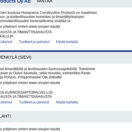
roducts Oy Ab
VANTAA
hen kuuluva Husqvarna Construction Products on maailman
us- ja kiviteollisuuden koneiden ja timanttityökalujen
kennusteollisuuden konevalikoima sisältää la..
yi yrityksen omien www-sivujen kautta
AUSTA JA TIMANTTISAHAUSTA
ÖKALUJA
Kotisivut
Tuotteet ja palvelut
Näytä kartalla
OENKYLÄ (SIEVI)
ia timanttitöitä ja teollisuuden kunnossapitotöitä. Toimimme
san ja Oulun seudulla, sekä muualla, esimerkiksi Keski-
a Pohjois- Pohjanmaalla! Ota yhteyttä!
yi yrityksen omien www-sivujen kautta
EN KUNNOSSAPITOPALVELUJA
AUSTA JA TIMANTTISAHAUSTA
Kotisivut
Tuotteet ja palvelut
Näytä kartalla
LAHTI
yi yrityksen omien www-sivujen kautta