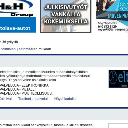
yi
36
yritystä.
|
toimialan
|
tietomäärän
mukaan
elektroniikka- ja metalliteollisuuden alihankintatyöstöihin
den työkalujen ja materiaalien maahantuontiin erikoistunut
itys. Yritys palvelee asiakkaita koko..
PALVELUJA - ELEKTRONIIKKA
PALVELUJA - METALLI
PALVELUJA - MUU TEOLLISUUS..
Kotisivut
Tuotteet ja palvelut
Näytä kartalla
oimittaa laadukkaat sähkötyökalut, hioma- ja kiillotuskoneet,