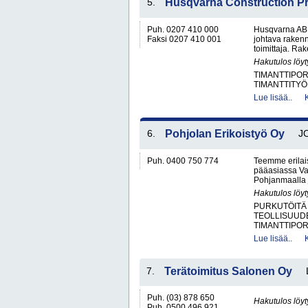
5.
Husqvarna Construction P
Puh. 0207 410 000
Husqvarna AB:
Faksi 0207 410 001
johtava rakenn
toimittaja. Ra
Hakutulos löyt
TIMANTTIPOR
TIMANTTITY
Lue lisää..
6.
Pohjolan Erikoistyö Oy
J
Puh. 0400 750 774
Teemme erilais
pääasiassa Vaa
Pohjanmaalla j
Hakutulos löyt
PURKUTÖITÄ
TEOLLISUUD
TIMANTTIPOR
Lue lisää..
7.
Terätoimitus Salonen Oy
Puh. (03) 878 650
Hakutulos löyt
Puh. 0500 496 921