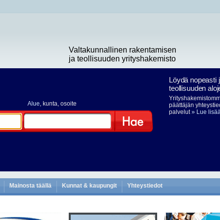
Valtakunnallinen rakentamisen
ja teollisuuden yrityshakemisto
Löydä nopeasti 
teollisuuden aloj
Yrityshakemistomme
Alue
, kunta, osoite
päättäjän yhteystie
palvelut
» Lue lisä
Hae
Mainosta täällä
Kunnat & kaupungit
Yhteystiedot