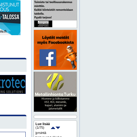
Lue lisää
(
1
/75)
jyrsintä