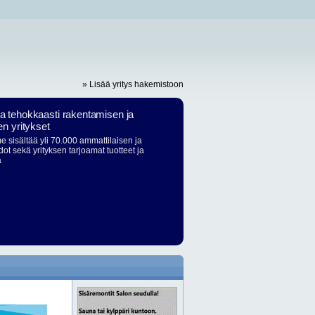
» Lisää yritys hakemistoon
ja tehokkaasti rakentamisen ja
en yritykset
 sisältää yli 70.000 ammattilaisen ja
dot sekä yrityksen tarjoamat tuotteet ja
ä