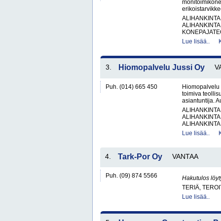
monitoimikonee
erikoistarvikke
ALIHANKINTA
ALIHANKINTA
KONEPAJATEO
Lue lisää..
3.
Hiomopalvelu Jussi Oy
V
Puh. (014) 665 450
Hiomopalvelu 
toimiva teolli
asiantuntija. A
ALIHANKINTA
ALIHANKINTA
ALIHANKINTA
Lue lisää..
4.
Tark-Por Oy
VANTAA
Puh. (09) 874 5566
Hakutulos löyt
TERIÄ, TERO
Lue lisää..