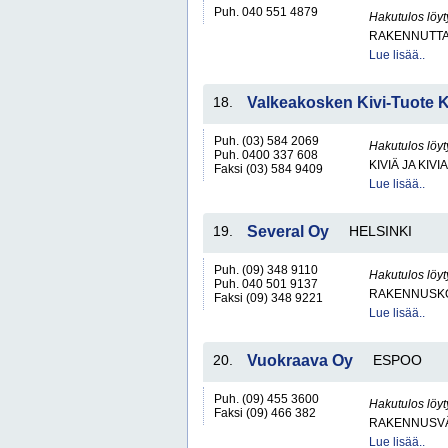
Puh. 040 551 4879
Hakutulos löyt
RAKENNUTTA
Lue lisää..
18.
Valkeakosken Kivi-Tuote 
Puh. (03) 584 2069
Hakutulos löyt
Puh. 0400 337 608
KIVIÄ JA KIV
Faksi (03) 584 9409
Lue lisää..
19.
Several Oy
HELSINKI
Puh. (09) 348 9110
Hakutulos löyt
Puh. 040 501 9137
RAKENNUSKO
Faksi (09) 348 9221
Lue lisää..
20.
Vuokraava Oy
ESPOO
Puh. (09) 455 3600
Hakutulos löyt
Faksi (09) 466 382
RAKENNUSV
Lue lisää..