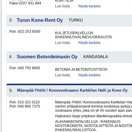
KONTTEJA
Faksi 0207 931 894
Lue lisää..
Näytä kartalla
3.
Turun Kone-Rent Oy
TURKU
Puh. (02) 253 8500
KULJETUSPALVELUJA
RAKENNUSVÄLINEVUOKRAUSTA
Lue lisää..
Näytä kartalla
4.
Suomen Betonileimasin Oy
KANGASALA
Puh. 040 755 9005
BETONIA JA BETONITUOTTEITA
Lue lisää..
Näytä kartalla
5.
Mäenpää-Yhtiöt / Konevuokraamo Karkkilan Halli ja Kone Oy
Puh. 010 321 0110
Mäenpää-Yhtiöt / Konevuokraamo Karkkilan Hal
Puh. 040 900 7375
vanhin yhtäjaksoisesti toimiva nostolava-autoja 
vuokraava yritys, joka on yli 45 vuoden ajan palv
Hakutulos löytyi yrityksen Markkinapaikka-ilmoi
ALIHANKINTAPALVELUJA - RAKENNUS
NOSTOKONEITA, NOSTOLAITTEITA JA NOST
RAKENNUSKALUSTOJA..