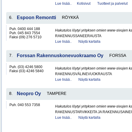
Lue lisää..
Kotisivut
Tuotteet ja palvelut
6.
Espoon Remontti
RÖYKKÄ
Puh. 0400 444 188
Hakutulos löytyi yrityksen omien www-sivujen ka
Puh. 045 843 7554
RAKENNUSSANEERAUSTA
Faksi (09) 276 5710
Lue lisää..
Näytä kartalla
7.
Forssan Rakennuskonevuokraamo Oy
FORSSA
Puh. (03) 4246 5800
Hakutulos löytyi yrityksen omien www-sivujen ka
Faksi (03) 4246 5840
RAKENNUSVÄLINEVUOKRAUSTA
Lue lisää..
Näytä kartalla
8.
Neopro Oy
TAMPERE
Puh. 040 553 7358
Hakutulos löytyi yrityksen omien www-sivujen ka
RAKENNUSTARVIKKEITA JA RAKENNUSAINEI
Lue lisää..
Näytä kartalla