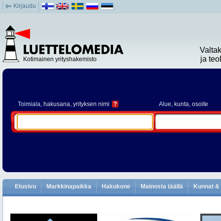
Kirjaudu
Valta
ja te
Kotimainen yrityshakemisto
Toimiala
, hakusana, yrityksen nimi
?
Alue
, kunta, osoite
Etusivu
Markkinapaikka
Hakukone
Mainosta täällä
Kunnat & 