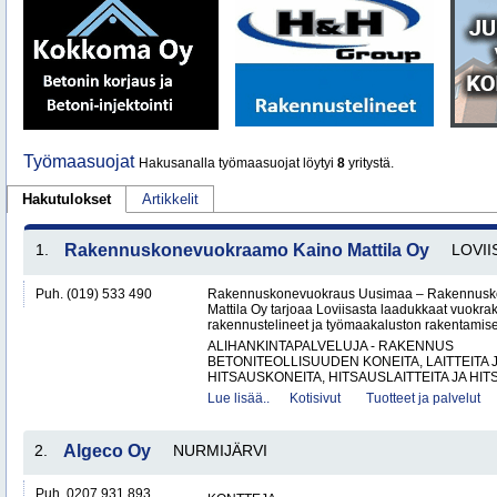
Työmaasuojat
Hakusanalla työmaasuojat löytyi
8
yritystä.
Hakutulokset
Artikkelit
1.
Rakennuskonevuokraamo Kaino Mattila Oy
LOVII
Puh. (019) 533 490
Rakennuskonevuokraus Uusimaa – Rakennusk
Mattila Oy tarjoaa Loviisasta laadukkaat vuokrak
rakennustelineet ja työmaakaluston rakentamisen
ALIHANKINTAPALVELUJA - RAKENNUS
BETONITEOLLISUUDEN KONEITA, LAITTEITA J
HITSAUSKONEITA, HITSAUSLAITTEITA JA HIT
Lue lisää..
Kotisivut
Tuotteet ja palvelut
2.
Algeco Oy
NURMIJÄRVI
Puh. 0207 931 893