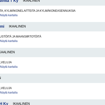
viita T Ky
IKAALINEN
TA, KYLMÄKONELAITTEITA JA KYLMÄKONEASENNUKSIA
Näytä kartalla
Tmi
IKAALINEN
STÖITÄ JA MAANSIIRTOTÖITÄ
Näytä kartalla
KAALINEN
LVELUJA
Näytä kartalla
N
LVELUJA
Näytä kartalla
 H Ky
IKAALINEN