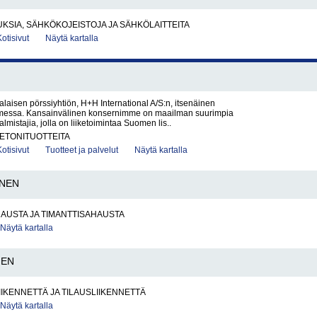
SIA, SÄHKÖKOJEISTOJA JA SÄHKÖLAITTEITA
Kotisivut
Näytä kartalla
aisen pörssiyhtiön, H+H International A/S:n, itsenäinen
omessa. Kansainvälinen konsernimme on maailman suurimpia
lmistajia, jolla on liiketoimintaa Suomen lis..
BETONITUOTTEITA
Kotisivut
Tuotteet ja palvelut
Näytä kartalla
INEN
AUSTA JA TIMANTTISAHAUSTA
Näytä kartalla
NEN
IIKENNETTÄ JA TILAUSLIIKENNETTÄ
Näytä kartalla