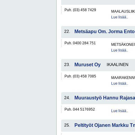
Puh. (03) 458 7429
MAALAUSLIIK
Lue lisää..
22.
Metsäapu Om. Jorma Ento
Puh. 0400 284 751
METSÄKONEI
Lue lisää..
23.
Muruset Oy
IKAALINEN
Puh. (03) 458 7085
MAARAKENNU
Lue lisää..
24.
Muuraustyö Hannu Rajasa
Puh. 044 5176952
Lue lisää..
25.
Peltityöt Ojanen Markku T