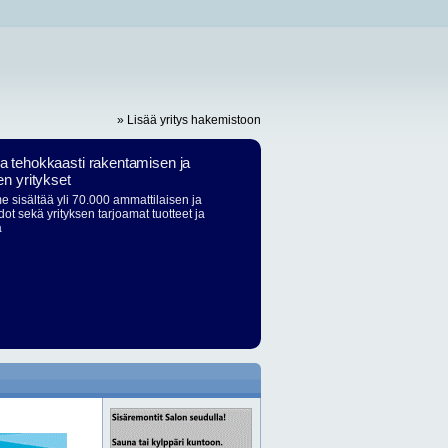
» Lisää yritys hakemistoon
ja tehokkaasti rakentamisen ja
en yritykset
 sisältää yli 70.000 ammattilaisen ja
dot sekä yrityksen tarjoamat tuotteet ja
ä