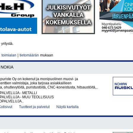
9
yritystä.
|
toimialan
|
tietomäärän
mukaan
NOKIA
puriste Oy on kokenut ja monipuolinen muovi- ja
nttien valmistaja, joka tarjoaa asiakkailleen
a, ohutlevytöitä, puristustöitä, CNC-koneistusta, hitsaustöitä,..
PALVELUJA - METALLI
PALVELUJA - MUU TEOLLISUUS
PALVELUJA..
Kotisivut
Tuotteet ja palvelut
Näytä kartalla