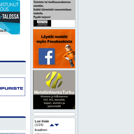
Lue lisää
(
1
/24)
ikaalinen