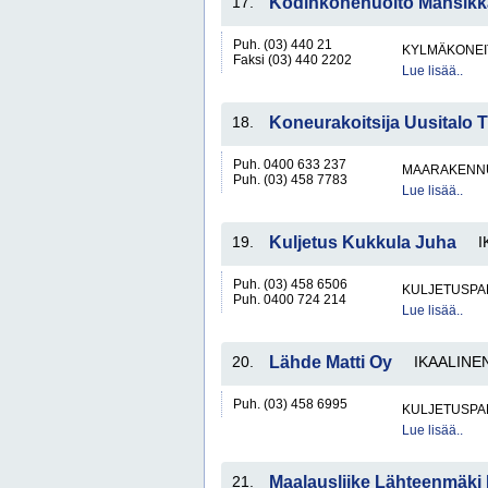
17.
Kodinkonehuolto Mansikka
Puh. (03) 440 21
KYLMÄKONEI
Faksi (03) 440 2202
Lue lisää..
18.
Koneurakoitsija Uusitalo 
Puh. 0400 633 237
MAARAKENNU
Puh. (03) 458 7783
Lue lisää..
19.
Kuljetus Kukkula Juha
I
Puh. (03) 458 6506
KULJETUSPA
Puh. 0400 724 214
Lue lisää..
20.
Lähde Matti Oy
IKAALINE
Puh. (03) 458 6995
KULJETUSPA
Lue lisää..
21.
Maalausliike Lähteenmäki