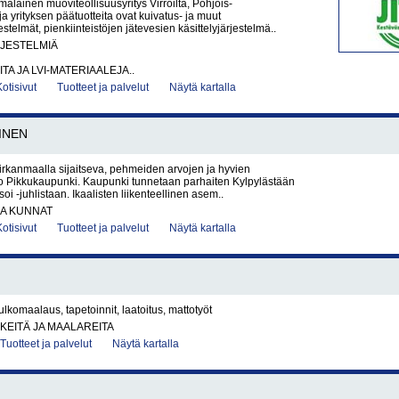
malainen muoviteollisuusyritys Virroilta, Pohjois-
ja yrityksen päätuotteita ovat kuivatus- ja muut
stelmät, pienkiinteistöjen jätevesien käsittelyjärjestelmä..
RJESTELMIÄ
ITA JA LVI-MATERIAALEJA..
Kotisivut
Tuotteet ja palvelut
Näytä kartalla
INEN
irkanmaalla sijaitseva, pehmeiden arvojen ja hyvien
so Pikkukaupunki. Kaupunki tunnetaan parhaiten Kylpylästään
i -juhlistaan. Ikaalisten liikenteellinen asem..
JA KUNNAT
Kotisivut
Tuotteet ja palvelut
Näytä kartalla
lkomaalaus, tapetoinnit, laatoitus, mattotyöt
KEITÄ JA MAALAREITA
Tuotteet ja palvelut
Näytä kartalla