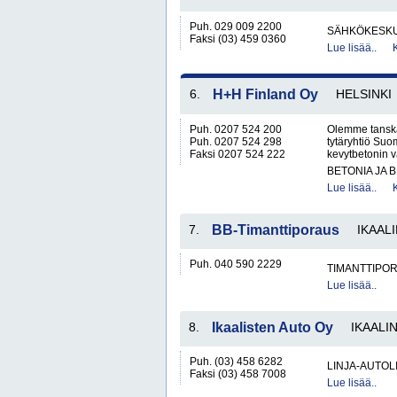
Puh. 029 009 2200
SÄHKÖKESKUK
Faksi (03) 459 0360
Lue lisää..
6.
H+H Finland Oy
HELSINKI
Puh. 0207 524 200
Olemme tanskal
Puh. 0207 524 298
tytäryhtiö Su
Faksi 0207 524 222
kevytbetonin va
BETONIA JA 
Lue lisää..
7.
BB-Timanttiporaus
IKAAL
Puh. 040 590 2229
TIMANTTIPOR
Lue lisää..
8.
Ikaalisten Auto Oy
IKAALI
Puh. (03) 458 6282
LINJA-AUTOL
Faksi (03) 458 7008
Lue lisää..