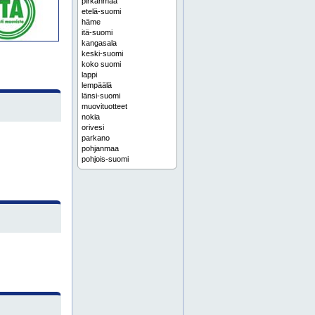
pirkanmaa
etelä-suomi
häme
itä-suomi
kangasala
keski-suomi
koko suomi
lappi
lempäälä
länsi-suomi
muovituotteet
nokia
orivesi
parkano
pohjanmaa
pohjois-suomi
satakunta
tampere
uusimaa
valkeakoski
varsinais-suomi
virrat
ylöjärvi
akaa
alihankinta
alihankintaa
alihankintatyö
alihankintatyöt
cnc-jyrsintä
cnc-jyrsintää