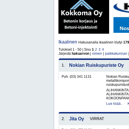
Ikaalinen
Hakusanalla ikaalinen löytyi
17
Tulokset 1 - 50 | Sivu
1
2
3
4
Järjestä
hakuarvon
|
nimen
|
paikkakunnan
1.
Nokian Ruiskupuriste Oy
Puh. (03) 341 1131
Nokian Ruisku
metallikompone
ruiskupuristust
ALIHANKINTA
ALIHANKINTA
KOKOONPANO
Lue lisää..
2.
Jita Oy
VIRRAT