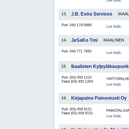
Lue lisää..
13.
J.B. Extra Services
IKAA
Puh. 040 178 0988
Lue lisää..
14.
JeSaKo Tmi
IKAALINEN
Puh. 040 771 7950
Lue lisää..
15.
Ikaalisten Kylpyläkaupunk
Puh. (03) 450 1222
YRITYSPALV
Faksi (03) 450 1264
Lue lisää..
16.
Kirjapaino Painomusti Oy
Puh. (03) 458 9151
PAINOTALOJ
Faksi (03) 458 9151
Lue lisää..