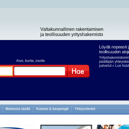
Valtakunnallinen rakentamisen
ja teollisuuden yrityshakemisto
Löydä nopeasti 
teollisuuden aloj
Yrityshakemistomme
Alue
, kunta, osoite
päättäjän yhteystie
palvelut
» Lue lisä
Hae
Mainosta täällä
Kunnat & kaupungit
Yhteystiedot