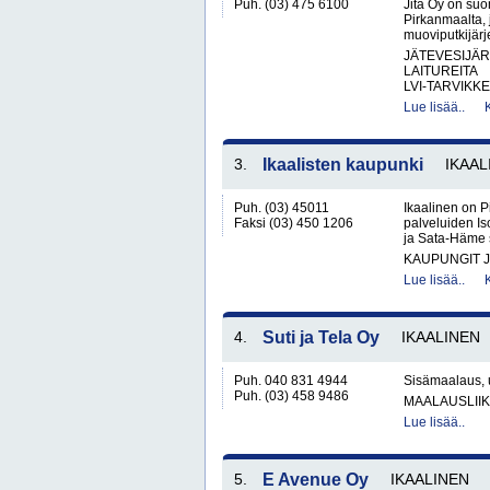
Puh. (03) 475 6100
Jita Oy on suo
Pirkanmaalta, 
muoviputkijärje
JÄTEVESIJÄ
LAITUREITA
LVI-TARVIKKE
Lue lisää..
3.
Ikaalisten kaupunki
IKAAL
Puh. (03) 45011
Ikaalinen on P
Faksi (03) 450 1206
palveluiden I
ja Sata-Häme so
KAUPUNGIT 
Lue lisää..
4.
Suti ja Tela Oy
IKAALINEN
Puh. 040 831 4944
Sisämaalaus, u
Puh. (03) 458 9486
MAALAUSLIIK
Lue lisää..
5.
E Avenue Oy
IKAALINEN