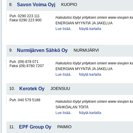
8.
Savon Voima Oyj
KUOPIO
Puh. 0290 223 111
Hakutulos löytyi yrityksen omien www-sivujen ka
Faksi 0290 223 900
ENERGIAN MYYNTIÄ JA JAKELUA
Lue lisää..
Näytä kartalla
9.
Nurmijärven Sähkö Oy
NURMIJÄRVI
Puh. (09) 878 071
Hakutulos löytyi yrityksen omien www-sivujen ka
Faksi (09) 8780 7207
ENERGIAN MYYNTIÄ JA JAKELUA
Lue lisää..
Näytä kartalla
10.
Kerotek Oy
JOENSUU
Puh. 040 579 5188
Hakutulos löytyi yrityksen omien www-sivujen ka
SÄHKÖALAN TÖITÄ
Lue lisää..
Näytä kartalla
11.
EPF Group Oy
PAIMIO