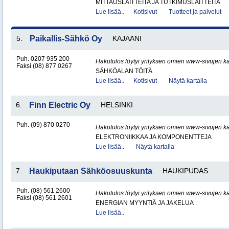
MITTAUSLAITTEITA JA TUTKIMUSLAITTEITA
Lue lisää..
Kotisivut
Tuotteet ja palvelut
5.
Paikallis-Sähkö Oy
KAJAANI
Puh. 0207 935 200
Hakutulos löytyi yrityksen omien www-sivujen ka
Faksi (08) 877 0267
SÄHKÖALAN TÖITÄ
Lue lisää..
Kotisivut
Näytä kartalla
6.
Finn Electric Oy
HELSINKI
Puh. (09) 870 0270
Hakutulos löytyi yrityksen omien www-sivujen ka
ELEKTRONIIKKAA JA KOMPONENTTEJA
Lue lisää..
Näytä kartalla
7.
Haukiputaan Sähköosuuskunta
HAUKIPUDAS
Puh. (08) 561 2600
Hakutulos löytyi yrityksen omien www-sivujen ka
Faksi (08) 561 2601
ENERGIAN MYYNTIÄ JA JAKELUA
Lue lisää..