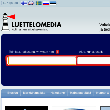
Kirjaudu
Valta
ja te
Kotimainen yrityshakemisto
Toimiala
, hakusana, yrityksen nimi
?
Alue
, kunta, osoite
Etusivu
Markkinapaikka
Hakukone
Mainosta täällä
Kunnat & 