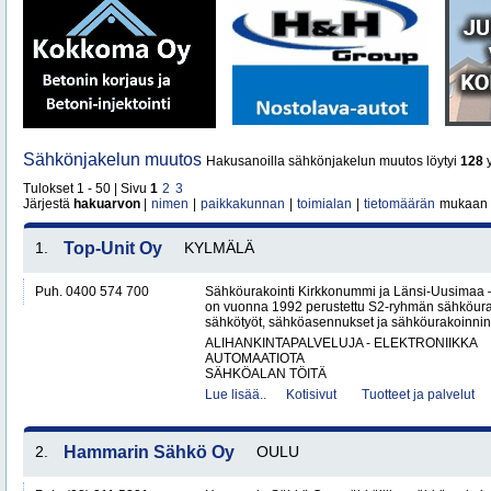
Sähkönjakelun muutos
Hakusanoilla sähkönjakelun muutos löytyi
128
y
Tulokset 1 - 50 | Sivu
1
2
3
Järjestä
hakuarvon
|
nimen
|
paikkakunnan
|
toimialan
|
tietomäärän
mukaan
1.
Top-Unit Oy
KYLMÄLÄ
Puh. 0400 574 700
Sähköurakointi Kirkkonummi ja Länsi-Uusimaa 
on vuonna 1992 perustettu S2-ryhmän sähköurakoi
sähkötyöt, sähköasennukset ja sähköurakoinnin yr
ALIHANKINTAPALVELUJA - ELEKTRONIIKKA
AUTOMAATIOTA
SÄHKÖALAN TÖITÄ
Lue lisää..
Kotisivut
Tuotteet ja palvelut
2.
Hammarin Sähkö Oy
OULU