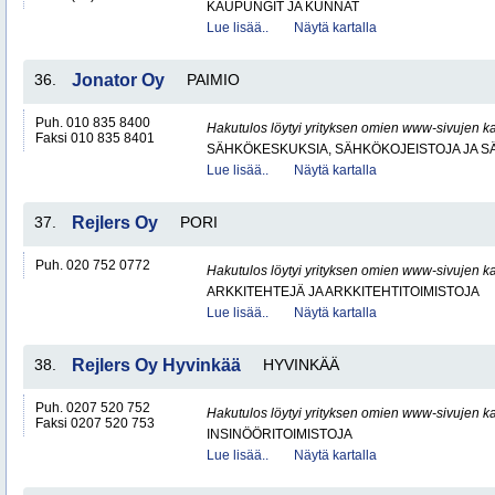
KAUPUNGIT JA KUNNAT
Lue lisää..
Näytä kartalla
36.
Jonator Oy
PAIMIO
Puh. 010 835 8400
Hakutulos löytyi yrityksen omien www-sivujen ka
Faksi 010 835 8401
SÄHKÖKESKUKSIA, SÄHKÖKOJEISTOJA JA S
Lue lisää..
Näytä kartalla
37.
Rejlers Oy
PORI
Puh. 020 752 0772
Hakutulos löytyi yrityksen omien www-sivujen ka
ARKKITEHTEJÄ JA ARKKITEHTITOIMISTOJA
Lue lisää..
Näytä kartalla
38.
Rejlers Oy Hyvinkää
HYVINKÄÄ
Puh. 0207 520 752
Hakutulos löytyi yrityksen omien www-sivujen ka
Faksi 0207 520 753
INSINÖÖRITOIMISTOJA
Lue lisää..
Näytä kartalla