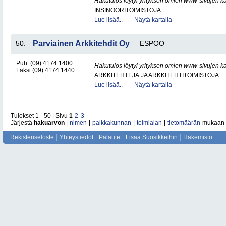
Hakutulos löytyi yrityksen omien www-sivujen ka
INSINÖÖRITOIMISTOJA
Lue lisää..
Näytä kartalla
50.
Parviainen Arkkitehdit Oy
ESPOO
Puh. (09) 4174 1400
Hakutulos löytyi yrityksen omien www-sivujen ka
Faksi (09) 4174 1440
ARKKITEHTEJÄ JA ARKKITEHTITOIMISTOJA
Lue lisää..
Näytä kartalla
Tulokset 1 - 50 | Sivu
1
2
3
Järjestä
hakuarvon
|
nimen
|
paikkakunnan
|
toimialan
|
tietomäärän
mukaan
Rekisteriseloste
Yhteystiedot
Palaute
Lisää Suosikkeihin
Hakemisto