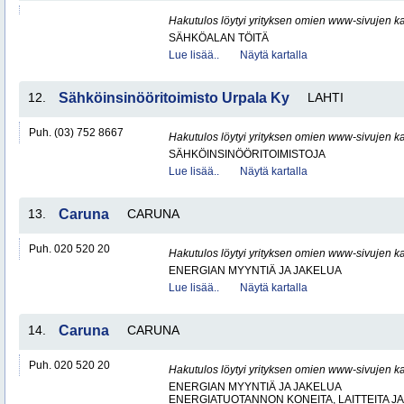
Hakutulos löytyi yrityksen omien www-sivujen ka
SÄHKÖALAN TÖITÄ
Lue lisää..
Näytä kartalla
12.
Sähköinsinööritoimisto Urpala Ky
LAHTI
Puh. (03) 752 8667
Hakutulos löytyi yrityksen omien www-sivujen ka
SÄHKÖINSINÖÖRITOIMISTOJA
Lue lisää..
Näytä kartalla
13.
Caruna
CARUNA
Puh. 020 520 20
Hakutulos löytyi yrityksen omien www-sivujen ka
ENERGIAN MYYNTIÄ JA JAKELUA
Lue lisää..
Näytä kartalla
14.
Caruna
CARUNA
Puh. 020 520 20
Hakutulos löytyi yrityksen omien www-sivujen ka
ENERGIAN MYYNTIÄ JA JAKELUA
ENERGIATUOTANNON KONEITA, LAITTEITA JA