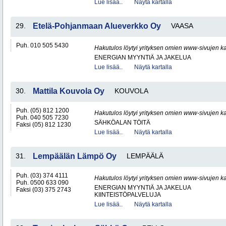
Lue lisää..
Näytä kartalla
29.
Etelä-Pohjanmaan Alueverkko Oy
VAASA
Puh. 010 505 5430
Hakutulos löytyi yrityksen omien www-sivujen ka
ENERGIAN MYYNTIÄ JA JAKELUA
Lue lisää..
Näytä kartalla
30.
Mattila Kouvola Oy
KOUVOLA
Puh. (05) 812 1200
Hakutulos löytyi yrityksen omien www-sivujen ka
Puh. 040 505 7230
SÄHKÖALAN TÖITÄ
Faksi (05) 812 1230
Lue lisää..
Näytä kartalla
31.
Lempäälän Lämpö Oy
LEMPÄÄLÄ
Puh. (03) 374 4111
Hakutulos löytyi yrityksen omien www-sivujen ka
Puh. 0500 633 090
ENERGIAN MYYNTIÄ JA JAKELUA
Faksi (03) 375 2743
KIINTEISTÖPALVELUJA
Lue lisää..
Näytä kartalla