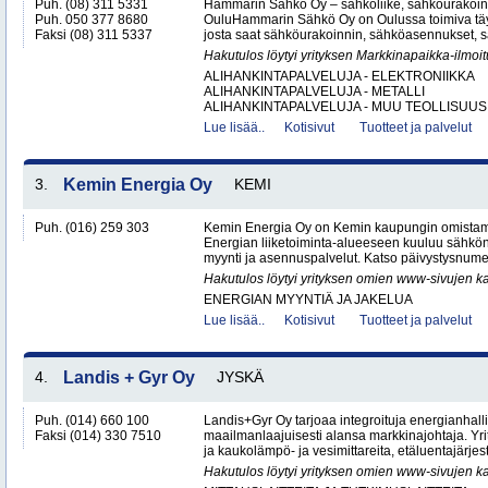
Puh. (08) 311 5331
Hammarin Sähkö Oy – sähköliike, sähköurakoint
Puh. 050 377 8680
OuluHammarin Sähkö Oy on Oulussa toimiva täy
Faksi (08) 311 5337
josta saat sähköurakoinnin, sähköasennukset, sä
Hakutulos löytyi yrityksen Markkinapaikka-ilmoi
ALIHANKINTAPALVELUJA - ELEKTRONIIKKA
ALIHANKINTAPALVELUJA - METALLI
ALIHANKINTAPALVELUJA - MUU TEOLLISUUS.
Lue lisää..
Kotisivut
Tuotteet ja palvelut
3.
Kemin Energia Oy
KEMI
Puh. (016) 259 303
Kemin Energia Oy on Kemin kaupungin omistam
Energian liiketoiminta-alueeseen kuuluu sähkön
myynti ja asennuspalvelut. Katso päivystysnumero
Hakutulos löytyi yrityksen omien www-sivujen ka
ENERGIAN MYYNTIÄ JA JAKELUA
Lue lisää..
Kotisivut
Tuotteet ja palvelut
4.
Landis + Gyr Oy
JYSKÄ
Puh. (014) 660 100
Landis+Gyr Oy tarjoaa integroituja energianhalli
Faksi (014) 330 7510
maailmanlaajuisesti alansa markkinajohtaja. Yrit
ja kaukolämpö- ja vesimittareita, etäluentajärjest
Hakutulos löytyi yrityksen omien www-sivujen ka