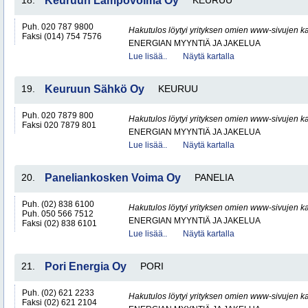
18.
Keuruun Lämpövoima Oy
KEURUU
Puh. 020 787 9800
Hakutulos löytyi yrityksen omien www-sivujen ka
Faksi (014) 754 7576
ENERGIAN MYYNTIÄ JA JAKELUA
Lue lisää..
Näytä kartalla
19.
Keuruun Sähkö Oy
KEURUU
Puh. 020 7879 800
Hakutulos löytyi yrityksen omien www-sivujen ka
Faksi 020 7879 801
ENERGIAN MYYNTIÄ JA JAKELUA
Lue lisää..
Näytä kartalla
20.
Paneliankosken Voima Oy
PANELIA
Puh. (02) 838 6100
Hakutulos löytyi yrityksen omien www-sivujen ka
Puh. 050 566 7512
ENERGIAN MYYNTIÄ JA JAKELUA
Faksi (02) 838 6101
Lue lisää..
Näytä kartalla
21.
Pori Energia Oy
PORI
Puh. (02) 621 2233
Hakutulos löytyi yrityksen omien www-sivujen ka
Faksi (02) 621 2104