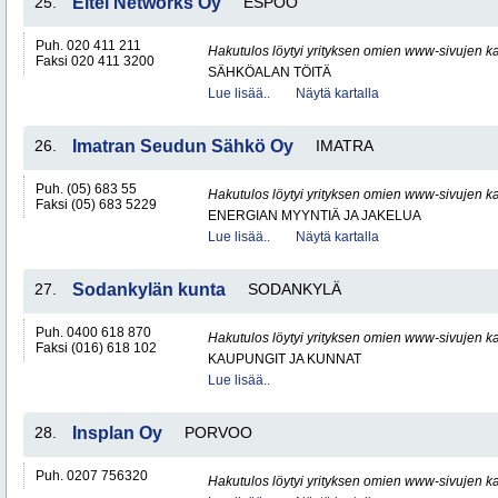
25.
Eltel Networks Oy
ESPOO
Puh. 020 411 211
Hakutulos löytyi yrityksen omien www-sivujen ka
Faksi 020 411 3200
SÄHKÖALAN TÖITÄ
Lue lisää..
Näytä kartalla
26.
Imatran Seudun Sähkö Oy
IMATRA
Puh. (05) 683 55
Hakutulos löytyi yrityksen omien www-sivujen ka
Faksi (05) 683 5229
ENERGIAN MYYNTIÄ JA JAKELUA
Lue lisää..
Näytä kartalla
27.
Sodankylän kunta
SODANKYLÄ
Puh. 0400 618 870
Hakutulos löytyi yrityksen omien www-sivujen ka
Faksi (016) 618 102
KAUPUNGIT JA KUNNAT
Lue lisää..
28.
Insplan Oy
PORVOO
Puh. 0207 756320
Hakutulos löytyi yrityksen omien www-sivujen ka