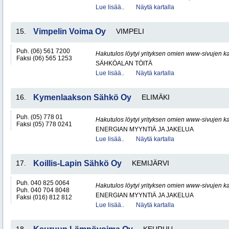
Lue lisää..
Näytä kartalla
15.
Vimpelin Voima Oy
VIMPELI
Puh. (06) 561 7200
Hakutulos löytyi yrityksen omien www-sivujen ka
Faksi (06) 565 1253
SÄHKÖALAN TÖITÄ
Lue lisää..
Näytä kartalla
16.
Kymenlaakson Sähkö Oy
ELIMÄKI
Puh. (05) 778 01
Hakutulos löytyi yrityksen omien www-sivujen ka
Faksi (05) 778 0241
ENERGIAN MYYNTIÄ JA JAKELUA
Lue lisää..
Näytä kartalla
17.
Koillis-Lapin Sähkö Oy
KEMIJÄRVI
Puh. 040 825 0064
Hakutulos löytyi yrityksen omien www-sivujen ka
Puh. 040 704 8048
ENERGIAN MYYNTIÄ JA JAKELUA
Faksi (016) 812 812
Lue lisää..
Näytä kartalla