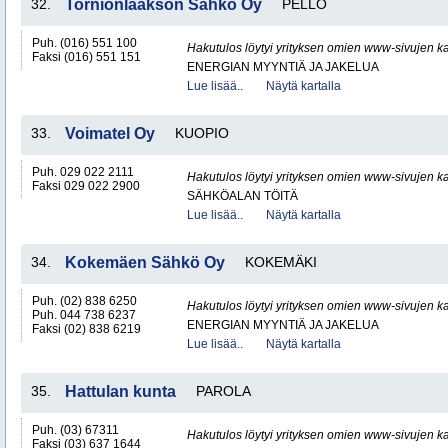
32.
Tornionlaakson Sähkö Oy
PELLO
Puh. (016) 551 100
Hakutulos löytyi yrityksen omien www-sivujen ka
Faksi (016) 551 151
ENERGIAN MYYNTIÄ JA JAKELUA
Lue lisää..
Näytä kartalla
33.
Voimatel Oy
KUOPIO
Puh. 029 022 2111
Hakutulos löytyi yrityksen omien www-sivujen ka
Faksi 029 022 2900
SÄHKÖALAN TÖITÄ
Lue lisää..
Näytä kartalla
34.
Kokemäen Sähkö Oy
KOKEMÄKI
Puh. (02) 838 6250
Hakutulos löytyi yrityksen omien www-sivujen ka
Puh. 044 738 6237
ENERGIAN MYYNTIÄ JA JAKELUA
Faksi (02) 838 6219
Lue lisää..
Näytä kartalla
35.
Hattulan kunta
PAROLA
Puh. (03) 67311
Hakutulos löytyi yrityksen omien www-sivujen ka
Faksi (03) 637 1644