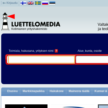
Kirjaudu
Valta
ja te
Kotimainen yrityshakemisto
Toimiala
, hakusana, yrityksen nimi
?
Alue
, kunta, osoite
Etusivu
Markkinapaikka
Hakukone
Mainosta täällä
Kunnat & 