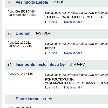
22.
Vesihuolto Eerola
ESPOO
Puh. (09) 8553 0466
Hakutulos löytyi yrityksen omien www-sivujen ka
Faksi (09) 8553 0463
JÄTEHUOLTOA JA JÄTEHUOLTOLAITTEITA
Lue lisää..
Näytä kartalla
23.
Uponor
NASTOLA
Puh. 020 129 211
Hakutulos löytyi yrityksen omien www-sivujen ka
Faksi 020 129 210
PUTKIA
Lue lisää..
Näytä kartalla
24.
Insinööritoimisto Intova Oy
UTAJÄRVI
Puh. 040 142 4146
Hakutulos löytyi yrityksen omien www-sivujen ka
POHJATUTKIMUKSIA
VEDENKÄSITTELYÄ JA VEDENKÄSITTELYLAIT
Lue lisää..
Näytä kartalla
25.
Euran kunta
EURA