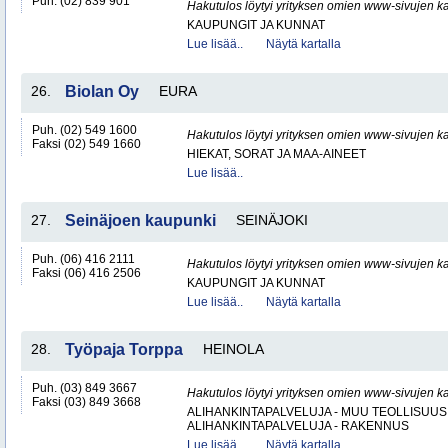
Puh. (02) 839 901
Hakutulos löytyi yrityksen omien www-sivujen ka
KAUPUNGIT JA KUNNAT
Lue lisää..
Näytä kartalla
26.
Biolan Oy
EURA
Puh. (02) 549 1600
Hakutulos löytyi yrityksen omien www-sivujen ka
Faksi (02) 549 1660
HIEKAT, SORAT JA MAA-AINEET
Lue lisää..
27.
Seinäjoen kaupunki
SEINÄJOKI
Puh. (06) 416 2111
Hakutulos löytyi yrityksen omien www-sivujen ka
Faksi (06) 416 2506
KAUPUNGIT JA KUNNAT
Lue lisää..
Näytä kartalla
28.
Työpaja Torppa
HEINOLA
Puh. (03) 849 3667
Hakutulos löytyi yrityksen omien www-sivujen ka
Faksi (03) 849 3668
ALIHANKINTAPALVELUJA - MUU TEOLLISUUS
ALIHANKINTAPALVELUJA - RAKENNUS
Lue lisää..
Näytä kartalla