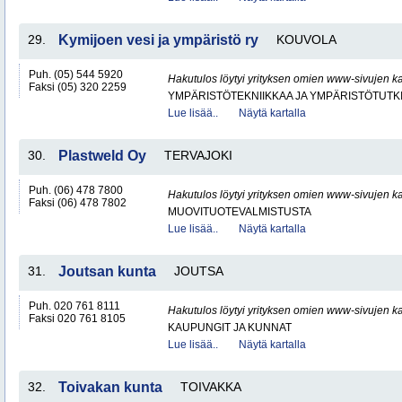
29.
Kymijoen vesi ja ympäristö ry
KOUVOLA
Puh. (05) 544 5920
Hakutulos löytyi yrityksen omien www-sivujen ka
Faksi (05) 320 2259
YMPÄRISTÖTEKNIIKKAA JA YMPÄRISTÖTUTK
Lue lisää..
Näytä kartalla
30.
Plastweld Oy
TERVAJOKI
Puh. (06) 478 7800
Hakutulos löytyi yrityksen omien www-sivujen ka
Faksi (06) 478 7802
MUOVITUOTEVALMISTUSTA
Lue lisää..
Näytä kartalla
31.
Joutsan kunta
JOUTSA
Puh. 020 761 8111
Hakutulos löytyi yrityksen omien www-sivujen ka
Faksi 020 761 8105
KAUPUNGIT JA KUNNAT
Lue lisää..
Näytä kartalla
32.
Toivakan kunta
TOIVAKKA