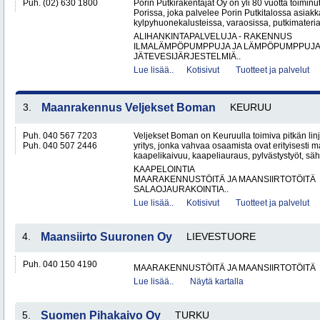
Puh. (02) 630 1800
Porin Putkirakentajat Oy on yli 80 vuotta toiminut
Porissa, joka palvelee Porin Putkitalossa asiakka
kylpyhuonekalusteissa, varaosissa, putkimateria
ALIHANKINTAPALVELUJA - RAKENNUS
ILMALÄMPÖPUMPPUJA JA LÄMPÖPUMPPUJ
JÄTEVESIJÄRJESTELMIÄ..
Lue lisää..
Kotisivut
Tuotteet ja palvelut
3.
Maanrakennus Veljekset Boman
KEURUU
Puh. 040 567 7203
Veljekset Boman on Keuruulla toimiva pitkän l
Puh. 040 507 2446
yritys, jonka vahvaa osaamista ovat erityisesti 
kaapelikaivuu, kaapeliauraus, pylvästystyöt, säh
KAAPELOINTIA
MAARAKENNUSTÖITÄ JA MAANSIIRTOTÖITÄ
SALAOJAURAKOINTIA..
Lue lisää..
Kotisivut
Tuotteet ja palvelut
4.
Maansiirto Suuronen Oy
LIEVESTUORE
Puh. 040 150 4190
MAARAKENNUSTÖITÄ JA MAANSIIRTOTÖITÄ
Lue lisää..
Näytä kartalla
5.
Suomen Pihakaivo Oy
TURKU