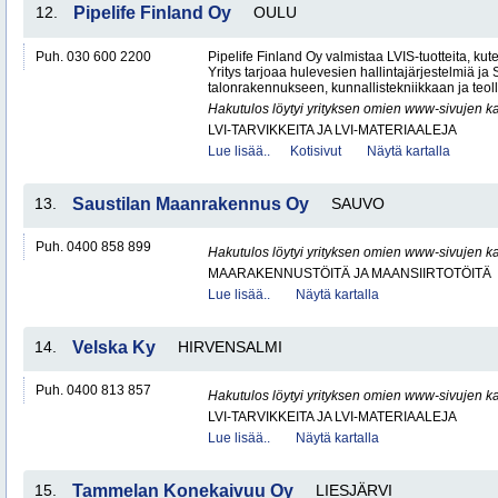
12.
Pipelife Finland Oy
OULU
Puh. 030 600 2200
Pipelife Finland Oy valmistaa LVIS-tuotteita, kuten
Yritys tarjoaa hulevesien hallintajärjestelmiä j
talonrakennukseen, kunnallistekniikkaan ja teoll
Hakutulos löytyi yrityksen omien www-sivujen ka
LVI-TARVIKKEITA JA LVI-MATERIAALEJA
Lue lisää..
Kotisivut
Näytä kartalla
13.
Saustilan Maanrakennus Oy
SAUVO
Puh. 0400 858 899
Hakutulos löytyi yrityksen omien www-sivujen ka
MAARAKENNUSTÖITÄ JA MAANSIIRTOTÖITÄ
Lue lisää..
Näytä kartalla
14.
Velska Ky
HIRVENSALMI
Puh. 0400 813 857
Hakutulos löytyi yrityksen omien www-sivujen ka
LVI-TARVIKKEITA JA LVI-MATERIAALEJA
Lue lisää..
Näytä kartalla
15.
Tammelan Konekaivuu Oy
LIESJÄRVI