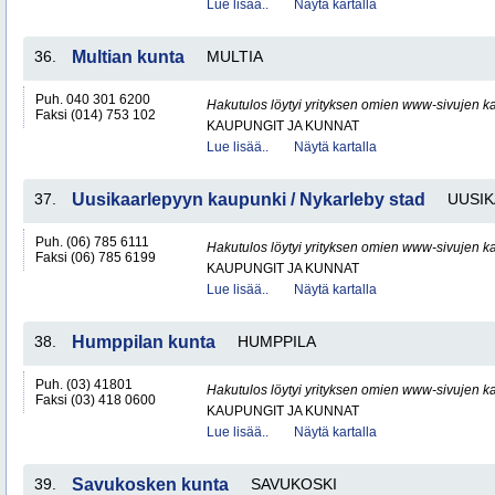
Lue lisää..
Näytä kartalla
36.
Multian kunta
MULTIA
Puh. 040 301 6200
Hakutulos löytyi yrityksen omien www-sivujen ka
Faksi (014) 753 102
KAUPUNGIT JA KUNNAT
Lue lisää..
Näytä kartalla
37.
Uusikaarlepyyn kaupunki / Nykarleby stad
UUSI
Puh. (06) 785 6111
Hakutulos löytyi yrityksen omien www-sivujen ka
Faksi (06) 785 6199
KAUPUNGIT JA KUNNAT
Lue lisää..
Näytä kartalla
38.
Humppilan kunta
HUMPPILA
Puh. (03) 41801
Hakutulos löytyi yrityksen omien www-sivujen ka
Faksi (03) 418 0600
KAUPUNGIT JA KUNNAT
Lue lisää..
Näytä kartalla
39.
Savukosken kunta
SAVUKOSKI