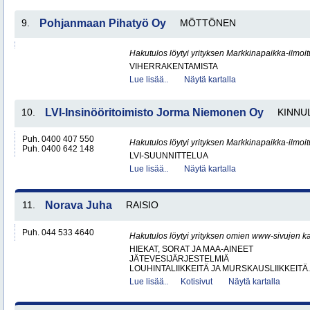
9.
Pohjanmaan Pihatyö Oy
MÖTTÖNEN
Hakutulos löytyi yrityksen Markkinapaikka-ilmoi
VIHERRAKENTAMISTA
Lue lisää..
Näytä kartalla
10.
LVI-Insinööritoimisto Jorma Niemonen Oy
KINNU
Puh. 0400 407 550
Hakutulos löytyi yrityksen Markkinapaikka-ilmoi
Puh. 0400 642 148
LVI-SUUNNITTELUA
Lue lisää..
Näytä kartalla
11.
Norava Juha
RAISIO
Puh. 044 533 4640
Hakutulos löytyi yrityksen omien www-sivujen ka
HIEKAT, SORAT JA MAA-AINEET
JÄTEVESIJÄRJESTELMIÄ
LOUHINTALIIKKEITÄ JA MURSKAUSLIIKKEITÄ.
Lue lisää..
Kotisivut
Näytä kartalla