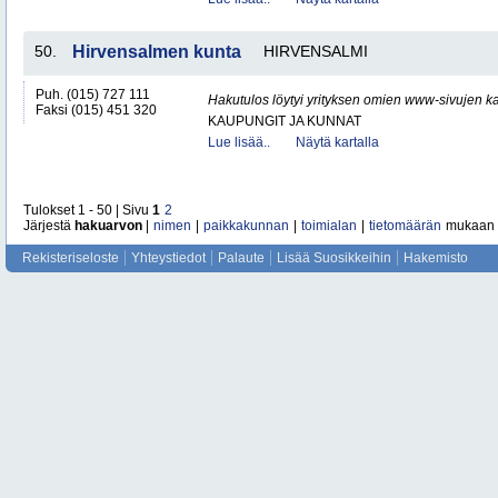
50.
Hirvensalmen kunta
HIRVENSALMI
Puh. (015) 727 111
Hakutulos löytyi yrityksen omien www-sivujen ka
Faksi (015) 451 320
KAUPUNGIT JA KUNNAT
Lue lisää..
Näytä kartalla
Tulokset 1 - 50 | Sivu
1
2
Järjestä
hakuarvon
|
nimen
|
paikkakunnan
|
toimialan
|
tietomäärän
mukaan
Rekisteriseloste
Yhteystiedot
Palaute
Lisää Suosikkeihin
Hakemisto