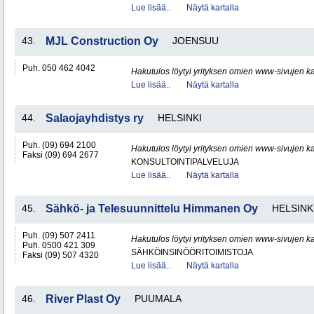
Lue lisää..
Näytä kartalla
43.
MJL Construction Oy
JOENSUU
Puh. 050 462 4042
Hakutulos löytyi yrityksen omien www-sivujen ka
Lue lisää..
Näytä kartalla
44.
Salaojayhdistys ry
HELSINKI
Puh. (09) 694 2100
Hakutulos löytyi yrityksen omien www-sivujen ka
Faksi (09) 694 2677
KONSULTOINTIPALVELUJA
Lue lisää..
Näytä kartalla
45.
Sähkö- ja Telesuunnittelu Himmanen Oy
HELSINK
Puh. (09) 507 2411
Hakutulos löytyi yrityksen omien www-sivujen ka
Puh. 0500 421 309
SÄHKÖINSINÖÖRITOIMISTOJA
Faksi (09) 507 4320
Lue lisää..
Näytä kartalla
46.
River Plast Oy
PUUMALA