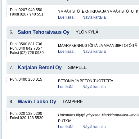
Puh. 0207 940 550
YMPÄRISTÖTEKNIIKKAA JA YMPÄRISTÖTUTK
Faksi 0207 940 551
Lue lisää..
Näytä kartalla
6.
Salon Tehoraivaus Oy
YLÖNKYLÄ
Puh. 0500 881 736
MAARAKENNUSTÖITÄ JA MAANSIIRTOTÖITÄ
Puh. 040 842 7357
Lue lisää..
Näytä kartalla
Faksi (02) 728 0939
7.
Karjalan Betoni Oy
SIMPELE
Puh. 0400 250 015
BETONIA JA BETONITUOTTEITA
Lue lisää..
Näytä kartalla
8.
Wavin-Labko Oy
TAMPERE
Puh. 020 128 5200
Hakutulos löytyi yrityksen Markkinapaikka-ilmoi
Faksi 020 128 5530
PUTKIA
Lue lisää..
Näytä kartalla