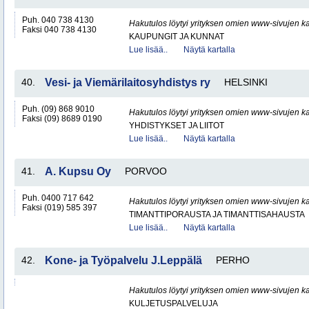
Puh. 040 738 4130
Hakutulos löytyi yrityksen omien www-sivujen ka
Faksi 040 738 4130
KAUPUNGIT JA KUNNAT
Lue lisää..
Näytä kartalla
40.
Vesi- ja Viemärilaitosyhdistys ry
HELSINKI
Puh. (09) 868 9010
Hakutulos löytyi yrityksen omien www-sivujen ka
Faksi (09) 8689 0190
YHDISTYKSET JA LIITOT
Lue lisää..
Näytä kartalla
41.
A. Kupsu Oy
PORVOO
Puh. 0400 717 642
Hakutulos löytyi yrityksen omien www-sivujen ka
Faksi (019) 585 397
TIMANTTIPORAUSTA JA TIMANTTISAHAUSTA
Lue lisää..
Näytä kartalla
42.
Kone- ja Työpalvelu J.Leppälä
PERHO
Hakutulos löytyi yrityksen omien www-sivujen ka
KULJETUSPALVELUJA