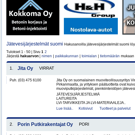
Jätevesijärjestelmät suomi
Hakusanoilla jätevesijärjestelmät suomi löy
Tulokset 1 - 50 | Sivu
1
2
Järjestä
hakuarvon
|
nimen
|
paikkakunnan
|
toimialan
|
tietomäärän
mukaan
1.
Jita Oy
VIRRAT
Puh. (03) 475 6100
Jita Oy on suomalainen muoviteollisuusyritys Virr
Pirkanmaalta, ja yrityksen päätuotteita ovat kuiv
muoviputkijärjestelmät, pienkiinteistöjen jätevesi
JÄTEVESIJÄRJESTELMIÄ
LAITUREITA
LVI-TARVIKKEITA JA LVI-MATERIAALEJA..
Lue lisää..
Kotisivut
Tuotteet ja palvelut
2.
Porin Putkirakentajat Oy
PORI