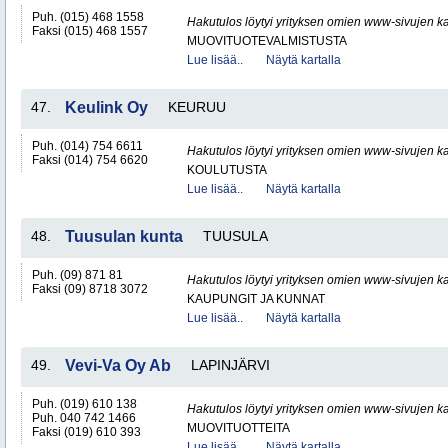
Puh. (015) 468 1558
Hakutulos löytyi yrityksen omien www-sivujen ka
Faksi (015) 468 1557
MUOVITUOTEVALMISTUSTA
Lue lisää..
Näytä kartalla
47.
Keulink Oy
KEURUU
Puh. (014) 754 6611
Hakutulos löytyi yrityksen omien www-sivujen ka
Faksi (014) 754 6620
KOULUTUSTA
Lue lisää..
Näytä kartalla
48.
Tuusulan kunta
TUUSULA
Puh. (09) 871 81
Hakutulos löytyi yrityksen omien www-sivujen ka
Faksi (09) 8718 3072
KAUPUNGIT JA KUNNAT
Lue lisää..
Näytä kartalla
49.
Vevi-Va Oy Ab
LAPINJÄRVI
Puh. (019) 610 138
Hakutulos löytyi yrityksen omien www-sivujen ka
Puh. 040 742 1466
MUOVITUOTTEITA
Faksi (019) 610 393
Lue lisää..
Näytä kartalla