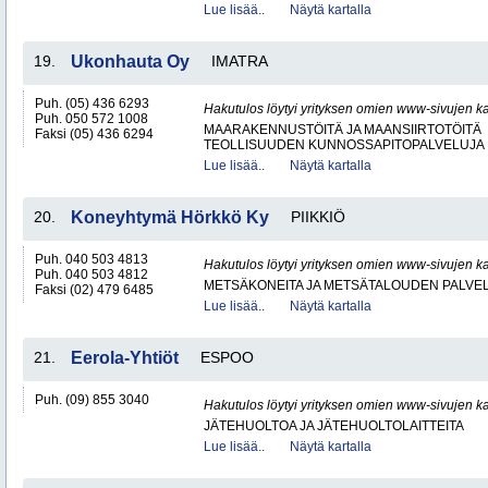
Lue lisää..
Näytä kartalla
19.
Ukonhauta Oy
IMATRA
Puh. (05) 436 6293
Hakutulos löytyi yrityksen omien www-sivujen ka
Puh. 050 572 1008
MAARAKENNUSTÖITÄ JA MAANSIIRTOTÖITÄ
Faksi (05) 436 6294
TEOLLISUUDEN KUNNOSSAPITOPALVELUJA
Lue lisää..
Näytä kartalla
20.
Koneyhtymä Hörkkö Ky
PIIKKIÖ
Puh. 040 503 4813
Hakutulos löytyi yrityksen omien www-sivujen ka
Puh. 040 503 4812
METSÄKONEITA JA METSÄTALOUDEN PALVE
Faksi (02) 479 6485
Lue lisää..
Näytä kartalla
21.
Eerola-Yhtiöt
ESPOO
Puh. (09) 855 3040
Hakutulos löytyi yrityksen omien www-sivujen ka
JÄTEHUOLTOA JA JÄTEHUOLTOLAITTEITA
Lue lisää..
Näytä kartalla