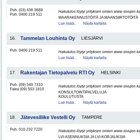
Puh. (03) 436 3689
Hakutulos löytyi yrityksen omien www-sivujen ka
Puh. 0400 219 511
MAARAKENNUSTÖITÄ JA MAANSIIRTOTÖITÄ
Lue lisää..
Näytä kartalla
16.
Tammelan Louhinta Oy
LIESJÄRVI
Puh. 0400 219 511
Hakutulos löytyi yrityksen omien www-sivujen ka
Lue lisää..
Näytä kartalla
17.
Rakentajan Tietopalvelu RTI Oy
HELSINKI
Puh. (09) 540 7310
Hakutulos löytyi yrityksen omien www-sivujen ka
Faksi (09) 503 1810
KONSULTOINTIPALVELUJA
KOULUTUSTA
Lue lisää..
Näytä kartalla
18.
Jätevesiliike Vestelli Oy
TAMPERE
Puh. 010 232 7220
Hakutulos löytyi yrityksen omien www-sivujen ka
LVI-ASENNUKSIA JA LVI-KORJAUKSIA