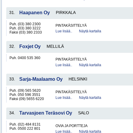
31.
Haapanen Oy
PIRKKALA
Puh. (03) 380 2300
PINTAKÄSITTELYÄ
Puh. (03) 380 3222
Lue lisää..
Näytä kartalla
Faksi (03) 380 2333
32.
Foxjet Oy
MELLILÄ
Puh. 0400 535 360
PINTAKÄSITTELYÄ
Lue lisää..
Näytä kartalla
33.
Sarja-Maalaamo Oy
HELSINKI
Puh. (09) 565 5620
PINTAKÄSITTELYÄ
Puh. 050 596 3551
Lue lisää..
Näytä kartalla
Faksi (09) 5655 6220
34.
Tarvasjoen Teräsovi Oy
SALO
Puh. (02) 484 8131
OVIA JA PORTTEJA
Puh. 0500 222 801
Lue lisää..
Näytä kartalla