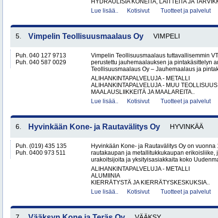
HYDRAULISIA KONEITA, LAITTEITA JA TARVIKK
Lue lisää..
Kotisivut
Tuotteet ja palvelut
5.
Vimpelin Teollisuusmaalaus Oy
VIMPELI
Puh. 040 127 9713
Vimpelin Teollisuusmaalaus tuttavallisemmin 
Puh. 040 587 0029
perustettu jauhemaalauksen ja pintakäsittelyn a
Teollisuusmaalaus Oy – Jauhemaalaus ja pintakä
ALIHANKINTAPALVELUJA - METALLI
ALIHANKINTAPALVELUJA - MUU TEOLLISUUS
MAALAUSLIIKKEITÄ JA MAALAREITA..
Lue lisää..
Kotisivut
Tuotteet ja palvelut
6.
Hyvinkään Kone- ja Rautavälitys Oy
HYVINKÄÄ
Puh. (019) 435 135
Hyvinkään Kone- ja Rautavälitys Oy on vuonna 
Puh. 0400 973 511
rautakaupan ja metallitukkukaupan erikoisliike, j
urakoitsijoita ja yksityisasiakkaita koko Uudenm
ALIHANKINTAPALVELUJA - METALLI
ALUMIINIA
KIERRÄTYSTÄ JA KIERRÄTYSKESKUKSIA..
Lue lisää..
Kotisivut
Tuotteet ja palvelut
7.
Vääksyn Kone ja Teräs Oy
VÄÄKSY