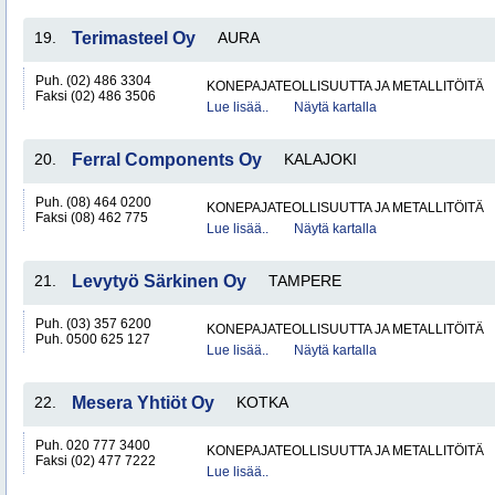
19.
Terimasteel Oy
AURA
Puh. (02) 486 3304
KONEPAJATEOLLISUUTTA JA METALLITÖITÄ
Faksi (02) 486 3506
Lue lisää..
Näytä kartalla
20.
Ferral Components Oy
KALAJOKI
Puh. (08) 464 0200
KONEPAJATEOLLISUUTTA JA METALLITÖITÄ
Faksi (08) 462 775
Lue lisää..
Näytä kartalla
21.
Levytyö Särkinen Oy
TAMPERE
Puh. (03) 357 6200
KONEPAJATEOLLISUUTTA JA METALLITÖITÄ
Puh. 0500 625 127
Lue lisää..
Näytä kartalla
22.
Mesera Yhtiöt Oy
KOTKA
Puh. 020 777 3400
KONEPAJATEOLLISUUTTA JA METALLITÖITÄ
Faksi (02) 477 7222
Lue lisää..