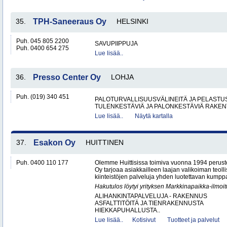
35.
TPH-Saneeraus Oy
HELSINKI
Puh. 045 805 2200
SAVUPIIPPUJA
Puh. 0400 654 275
Lue lisää..
36.
Presso Center Oy
LOHJA
Puh. (019) 340 451
PALOTURVALLISUUSVÄLINEITÄ JA PELASTU
TULENKESTÄVIÄ JA PALONKESTÄVIÄ RAKEN
Lue lisää..
Näytä kartalla
37.
Esakon Oy
HUITTINEN
Puh. 0400 110 177
Olemme Huittisissa toimiva vuonna 1994 peruste
Oy tarjoaa asiakkailleen laajan valikoiman teol
kiinteistöjen palveluja yhden luotettavan kumppa
Hakutulos löytyi yrityksen Markkinapaikka-ilmoi
ALIHANKINTAPALVELUJA - RAKENNUS
ASFALTTITÖITÄ JA TIENRAKENNUSTA
HIEKKAPUHALLUSTA..
Lue lisää..
Kotisivut
Tuotteet ja palvelut