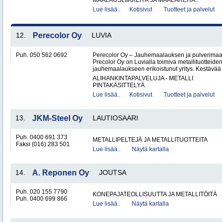
MAALAUSLIIKKEITÄ JA MAALAREITA..
Lue lisää..
Kotisivut
Tuotteet ja palvelut
12.
Perecolor Oy
LUVIA
Puh. 050 562 0692
Perecolor Oy – Jauhemaalauksen ja pulverimaal
Precolor Oy on Luvialla toimiva metallituotteiden
jauhemaalaukseen erikoistunut yritys. Kestävää 
ALIHANKINTAPALVELUJA - METALLI
PINTAKÄSITTELYÄ
Lue lisää..
Kotisivut
Tuotteet ja palvelut
13.
JKM-Steel Oy
LAUTIOSAARI
Puh. 0400 691 373
METALLIPELTEJÄ JA METALLITUOTTEITA
Faksi (016) 283 501
Lue lisää..
Näytä kartalla
14.
A. Reponen Oy
JOUTSA
Puh. 020 155 7790
KONEPAJATEOLLISUUTTA JA METALLITÖITÄ
Puh. 0400 699 866
Lue lisää..
Näytä kartalla