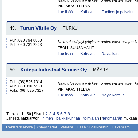
Hakutulos löytyi yrityksen omien www-sivujen ka
PINTAKÄSITTELYÄ
Lue lisää..
Kotisivut
Tuotteet ja palvelut
49.
Turun Värite Oy
TURKU
Puh. 020 794 0860
Hakutulos löytyi yrityksen omien www-sivujen ka
Puh. 040 731 2223
TEOLLISUUSMAALIT
Lue lisää..
Kotisivut
Näytä kartalla
50.
Kutepa Industrial Service Oy
MÄYRY
Puh. (06) 525 7314
Hakutulos löytyi yrityksen omien www-sivujen ka
Puh. 050 328 7463
PINTAKÄSITTELYÄ
Faksi (06) 525 7317
Lue lisää..
Kotisivut
Näytä kartalla
Tulokset 1 - 50 | Sivu
1
2
3
4
5
6
7
8
Järjestä
hakuarvon
|
nimen
|
paikkakunnan
|
toimialan
|
tietomäärän
mukaan
Rekisteriseloste
Yhteystiedot
Palaute
Lisää Suosikkeihin
Hakemisto