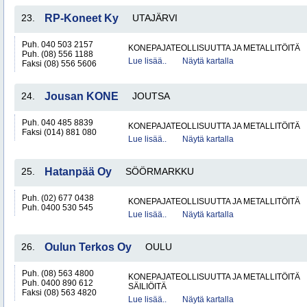
23.
RP-Koneet Ky
UTAJÄRVI
Puh. 040 503 2157
KONEPAJATEOLLISUUTTA JA METALLITÖITÄ
Puh. (08) 556 1188
Lue lisää..
Näytä kartalla
Faksi (08) 556 5606
24.
Jousan KONE
JOUTSA
Puh. 040 485 8839
KONEPAJATEOLLISUUTTA JA METALLITÖITÄ
Faksi (014) 881 080
Lue lisää..
Näytä kartalla
25.
Hatanpää Oy
SÖÖRMARKKU
Puh. (02) 677 0438
KONEPAJATEOLLISUUTTA JA METALLITÖITÄ
Puh. 0400 530 545
Lue lisää..
Näytä kartalla
26.
Oulun Terkos Oy
OULU
Puh. (08) 563 4800
KONEPAJATEOLLISUUTTA JA METALLITÖITÄ
Puh. 0400 890 612
SÄILIÖITÄ
Faksi (08) 563 4820
Lue lisää..
Näytä kartalla