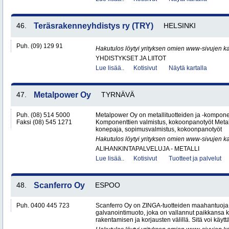
46.
Teräsrakenneyhdistys ry (TRY)
HELSINKI
Puh. (09) 129 91
Hakutulos löytyi yrityksen omien www-sivujen ka
YHDISTYKSET JA LIITOT
Lue lisää..
Kotisivut
Näytä kartalla
47.
Metalpower Oy
TYRNÄVÄ
Puh. (08) 514 5000
Metalpower Oy on metallituotteiden ja -kompone
Faksi (08) 545 1271
Komponenttien valmistus, kokoonpanotyöt Metall
konepaja, sopimusvalmistus, kokoonpanotyöt
Hakutulos löytyi yrityksen omien www-sivujen ka
ALIHANKINTAPALVELUJA - METALLI
Lue lisää..
Kotisivut
Tuotteet ja palvelut
48.
Scanferro Oy
ESPOO
Puh. 0400 445 723
Scanferro Oy on ZINGA-tuotteiden maahantuoj
galvanointimuoto, joka on vallannut paikkansa
rakentamisen ja korjausten välillä. Sitä voi käyttä