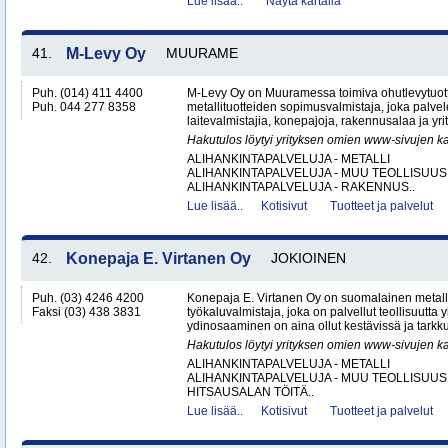
Lue lisää..
Näytä kartalla
41.
M-Levy Oy
MUURAME
Puh. (014) 411 4400
M-Levy Oy on Muuramessa toimiva ohutlevytuotte
Puh. 044 277 8358
metallituotteiden sopimusvalmistaja, joka palvele
laitevalmistajia, konepajoja, rakennusalaa ja yri
Hakutulos löytyi yrityksen omien www-sivujen ka
ALIHANKINTAPALVELUJA - METALLI
ALIHANKINTAPALVELUJA - MUU TEOLLISUUS
ALIHANKINTAPALVELUJA - RAKENNUS..
Lue lisää..
Kotisivut
Tuotteet ja palvelut
42.
Konepaja E. Virtanen Oy
JOKIOINEN
Puh. (03) 4246 4200
Konepaja E. Virtanen Oy on suomalainen metalli
Faksi (03) 438 3831
työkaluvalmistaja, joka on palvellut teollisuutta 
ydinosaaminen on aina ollut kestävissä ja tarkkuu
Hakutulos löytyi yrityksen omien www-sivujen ka
ALIHANKINTAPALVELUJA - METALLI
ALIHANKINTAPALVELUJA - MUU TEOLLISUUS
HITSAUSALAN TÖITÄ..
Lue lisää..
Kotisivut
Tuotteet ja palvelut