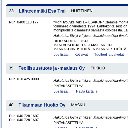
38.
Lähteenmäki Esa Tmi
HUITTINEN
Puh. 0400 110 177
"Moni työ, yksi tekijä – ESAKON" Olemme monialay
toimineet jo vuodesta 1994. Lähtökohtaisesti on
monipuolista osaamista samasta osoitteesta. Lat
Hakutulos löytyi yrityksen Markkinapaikka-ilmoi
HIEKKAPUHALLUSTA
MAALAUSLIIKKEITÄ JA MAALAREITA
MAARAKENNUSTÖITÄ JA MAANSIIRTOTÖITÄ..
Lue lisää..
Kotisivut
Tuotteet ja palvelut
39.
Teollisuustuote ja -maalaus Oy
PIIKKIÖ
Puh. 010 425 0900
Hakutulos löytyi yrityksen Markkinapaikka-ilmoi
PINTAKÄSITTELYÄ
Lue lisää..
Näytä kartalla
40.
Tikanmaan Huolto Oy
MASKU
Puh. 040 728 1607
Hakutulos löytyi yrityksen Markkinapaikka-ilmoi
Puh. 040 728 1607
PINTAKÄSITTELYÄ