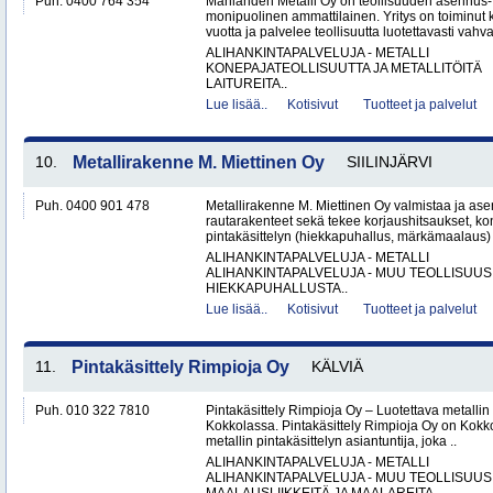
Puh. 0400 764 354
Manlahden Metalli Oy on teollisuuden asennus-, 
monipuolinen ammattilainen. Yritys on toiminut k
vuotta ja palvelee teollisuutta luotettavasti vahval
ALIHANKINTAPALVELUJA - METALLI
KONEPAJATEOLLISUUTTA JA METALLITÖITÄ
LAITUREITA..
Lue lisää..
Kotisivut
Tuotteet ja palvelut
10.
Metallirakenne M. Miettinen Oy
SIILINJÄRVI
Puh. 0400 901 478
Metallirakenne M. Miettinen Oy valmistaa ja ase
rautarakenteet sekä tekee korjaushitsaukset, ko
pintakäsittelyn (hiekkapuhallus, märkämaalaus) v
ALIHANKINTAPALVELUJA - METALLI
ALIHANKINTAPALVELUJA - MUU TEOLLISUUS
HIEKKAPUHALLUSTA..
Lue lisää..
Kotisivut
Tuotteet ja palvelut
11.
Pintakäsittely Rimpioja Oy
KÄLVIÄ
Puh. 010 322 7810
Pintakäsittely Rimpioja Oy – Luotettava metallin 
Kokkolassa. Pintakäsittely Rimpioja Oy on Kokko
metallin pintakäsittelyn asiantuntija, joka ..
ALIHANKINTAPALVELUJA - METALLI
ALIHANKINTAPALVELUJA - MUU TEOLLISUUS