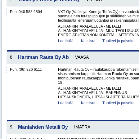
Puh. 040 588 2804
VKT Oy (Vääksyn Kone ja Teräs Oy) on vuodesta
suomalainen teräspiippujen ja säiliöiden valmist
teollisuutta, energiantuotantoa ja rakennusalaa 
ALIHANKINTAPALVELUJA - METALLI
ALIHANKINTAPALVELUJA - MUU TEOLLISUUS
ENERGIATUOTANNON KONEITA, LAITTEITA JA 
Lue lisää..
Kotisivut
Tuotteet ja palvelut
8.
Hartman Rauta Oy Ab
VAASA
Puh. (06) 326 6111
Hartman Rauta Oy – rautakauppa rakentamisen, 
sisustamisen tarpeisiinHartman Rauta Oy on su
monipuolinen rautakauppa, jonka rautakauppak
18..
ALIHANKINTAPALVELUJA - METALLI
ALIHANKINTAPALVELUJA - RAKENNUS
HITSAUSKONEITA, HITSAUSLAITTEITA JA HIT
Lue lisää..
Kotisivut
Tuotteet ja palvelut
9.
Manlahden Metalli Oy
IMATRA