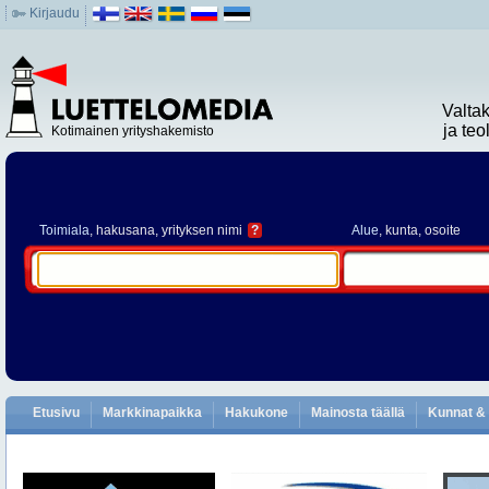
Kirjaudu
Valta
ja te
Kotimainen yrityshakemisto
Toimiala
, hakusana, yrityksen nimi
?
Alue
, kunta, osoite
Etusivu
Markkinapaikka
Hakukone
Mainosta täällä
Kunnat & 