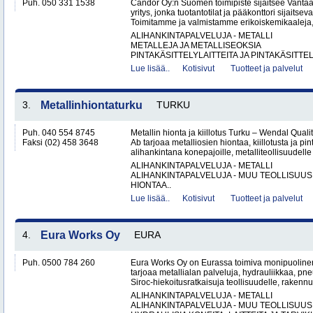
Puh. 050 331 1538
Candor Oy:n Suomen toimipiste sijaitsee Vantaa
yritys, jonka tuotantotilat ja pääkonttori sijaits
Toimitamme ja valmistamme erikoiskemikaaleja,
ALIHANKINTAPALVELUJA - METALLI
METALLEJA JA METALLISEOKSIA
PINTAKÄSITTELYLAITTEITA JA PINTAKÄSITTEL
Lue lisää..
Kotisivut
Tuotteet ja palvelut
3.
Metallinhiontaturku
TURKU
Puh. 040 554 8745
Metallin hionta ja kiillotus Turku – Wendal Qua
Faksi (02) 458 3648
Ab tarjoaa metalliosien hiontaa, kiillotusta ja pin
alihankintana konepajoille, metalliteollisuudelle 
ALIHANKINTAPALVELUJA - METALLI
ALIHANKINTAPALVELUJA - MUU TEOLLISUUS
HIONTAA..
Lue lisää..
Kotisivut
Tuotteet ja palvelut
4.
Eura Works Oy
EURA
Puh. 0500 784 260
Eura Works Oy on Eurassa toimiva monipuolinen
tarjoaa metallialan palveluja, hydrauliikkaa, pn
Siroc-hiekoitusratkaisuja teollisuudelle, rakennus
ALIHANKINTAPALVELUJA - METALLI
ALIHANKINTAPALVELUJA - MUU TEOLLISUUS