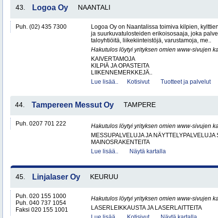
43.
Logoa Oy
NAANTALI
Puh. (02) 435 7300
Logoa Oy on Naantalissa toimiva kilpien, kylttie
ja suurkuvatulosteiden erikoisosaaja, joka palvele
taloyhtiöitä, liikekiinteistöjä, varustamoja, me..
Hakutulos löytyi yrityksen omien www-sivujen ka
KAIVERTAMOJA
KILPIÄ JA OPASTEITA
LIIKENNEMERKKEJÄ..
Lue lisää..
Kotisivut
Tuotteet ja palvelut
44.
Tampereen Messut Oy
TAMPERE
Puh. 0207 701 222
Hakutulos löytyi yrityksen omien www-sivujen ka
MESSUPALVELUJA JA NÄYTTELYPALVELUJA 
MAINOSRAKENTEITA
Lue lisää..
Näytä kartalla
45.
Linjalaser Oy
KEURUU
Puh. 020 155 1000
Hakutulos löytyi yrityksen omien www-sivujen ka
Puh. 040 737 1054
LASERLEIKKAUSTA JA LASERLAITTEITA
Faksi 020 155 1001
Lue lisää..
Kotisivut
Näytä kartalla