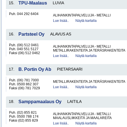
15.
TPU-Maalaus
LUVIA
Puh. 044 292 6404
ALIHANKINTAPALVELUJA - METALLI
Lue lisää..
Näytä kartalla
16.
Partsteel Oy
ALAVUS AS
Puh. (06) 512 0461
ALIHANKINTAPALVELUJA - METALLI
Puh. 040 551 5127
METALLIRAKENTEITA JA TERÄSRAKENTEITA
Faksi (06) 512 0462
Lue lisää..
Näytä kartalla
17.
B. Portin Oy Ab
PIETARSAARI
Puh. (06) 781 7000
METALLIRAKENTEITA JA TERÄSRAKENTEITA
Puh. 0500 862 307
Lue lisää..
Näytä kartalla
Faksi (06) 781 7029
18.
Samppamaalaus Oy
LAITILA
Puh. (02) 855 821
ALIHANKINTAPALVELUJA - METALLI
Puh. 0500 788 174
MAALAUSLIIKKEITÄ JA MAALAREITA
Faksi (02) 855 829
Lue lisää..
Näytä kartalla