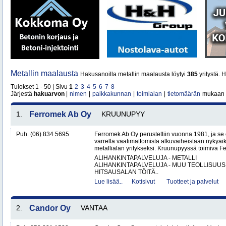
Metallin maalausta
Hakusanoilla metallin maalausta löytyi
385
yritystä. 
Tulokset 1 - 50 | Sivu
1
2
3
4
5
6
7
8
Järjestä
hakuarvon
|
nimen
|
paikkakunnan
|
toimialan
|
tietomäärän
mukaan
1.
Ferromek Ab Oy
KRUUNUPYY
Puh. (06) 834 5695
Ferromek Ab Oy perustettiin vuonna 1981, ja se
varrella vaatimattomista alkuvaiheistaan nykyaik
metallialan yritykseksi. Kruunupyyssä toimiva Fe
ALIHANKINTAPALVELUJA - METALLI
ALIHANKINTAPALVELUJA - MUU TEOLLISUUS
HITSAUSALAN TÖITÄ..
Lue lisää..
Kotisivut
Tuotteet ja palvelut
2.
Candor Oy
VANTAA