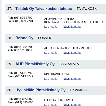
27.
Telatek Oy Taivalkosken tehdas
TAIVALKOSKI
Puh. (08) 829 7700
ALUMIINIRAKENTEITA
Faksi (08) 829 7701
KONEPAJATEOLLISUUTTA JA METALLITÖITÄ
Lue lisää..
Näytä kartalla
28.
Brione Oy
PORVOO
Puh. (019) 582 291
ALIHANKINTAPALVELUJA - METALLI
Puh. 050 581 1007
Lue lisää..
Näytä kartalla
29.
ÄHP Pintakäsittely Oy
SASTAMALA
Puh. (03) 513 3792
PINTAKÄSITTELYÄ
Faksi (03) 513 3742
Lue lisää..
Näytä kartalla
30.
Hyvinkään Pintakäsittely Oy
HYVINKÄÄ
Puh. (019) 485 007
HIEKKAPUHALLUSTA
Faksi (019) 485 006
Lue lisää..
Näytä kartalla