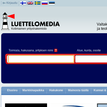
Kirjaudu
Valta
ja te
Kotimainen yrityshakemisto
Toimiala
, hakusana, yrityksen nimi
?
Alue
, kunta, osoite
Etusivu
Markkinapaikka
Hakukone
Mainosta täällä
Kunnat & 