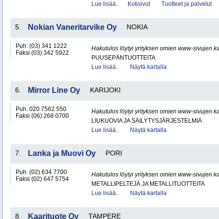
Lue lisää..
Kotisivut
Tuotteet ja palvelut
5.
Nokian Vaneritarvike Oy
NOKIA
Puh. (03) 341 1222
Hakutulos löytyi yrityksen omien www-sivujen ka
Faksi (03) 342 5922
PUUSEPÄNTUOTTEITA
Lue lisää..
Näytä kartalla
6.
Mirror Line Oy
KARIJOKI
Puh. 020 7562 550
Hakutulos löytyi yrityksen omien www-sivujen ka
Faksi (06) 268 0700
LIUKUOVIA JA SÄILYTYSJÄRJESTELMIÄ
Lue lisää..
Näytä kartalla
7.
Lanka ja Muovi Oy
PORI
Puh. (02) 634 7700
Hakutulos löytyi yrityksen omien www-sivujen ka
Faksi (02) 647 5754
METALLIPELTEJÄ JA METALLITUOTTEITA
Lue lisää..
Näytä kartalla
8.
Kaarituote Oy
TAMPERE