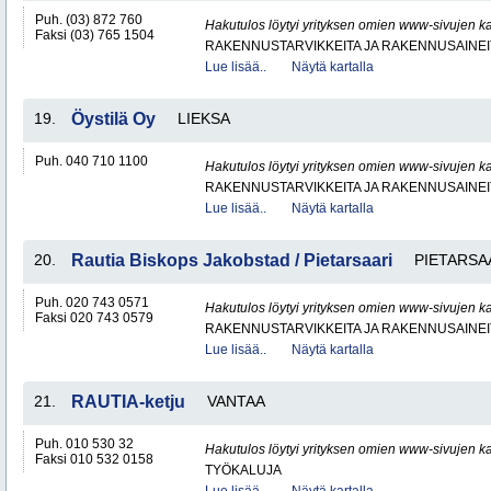
Puh. (03) 872 760
Hakutulos löytyi yrityksen omien www-sivujen ka
Faksi (03) 765 1504
RAKENNUSTARVIKKEITA JA RAKENNUSAINEI
Lue lisää..
Näytä kartalla
19.
Öystilä Oy
LIEKSA
Puh. 040 710 1100
Hakutulos löytyi yrityksen omien www-sivujen ka
RAKENNUSTARVIKKEITA JA RAKENNUSAINEI
Lue lisää..
Näytä kartalla
20.
Rautia Biskops Jakobstad / Pietarsaari
PIETARSA
Puh. 020 743 0571
Hakutulos löytyi yrityksen omien www-sivujen ka
Faksi 020 743 0579
RAKENNUSTARVIKKEITA JA RAKENNUSAINEI
Lue lisää..
Näytä kartalla
21.
RAUTIA-ketju
VANTAA
Puh. 010 530 32
Hakutulos löytyi yrityksen omien www-sivujen ka
Faksi 010 532 0158
TYÖKALUJA