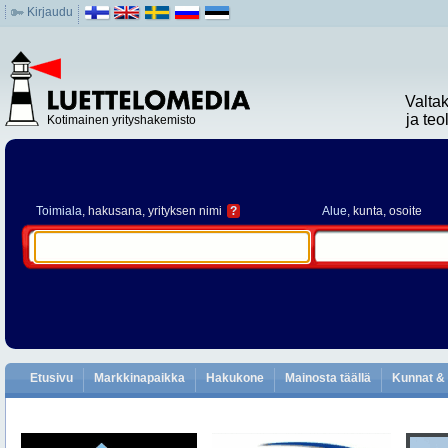
Kirjaudu
Valta
ja te
Kotimainen yrityshakemisto
Toimiala
, hakusana, yrityksen nimi
?
Alue
, kunta, osoite
Etusivu
Markkinapaikka
Hakukone
Mainosta täällä
Kunnat & 