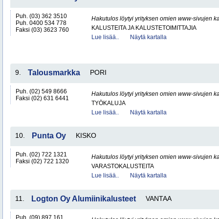
Puh. (03) 362 3510
Hakutulos löytyi yrityksen omien www-sivujen ka
Puh. 0400 534 778
KALUSTEITA JA KALUSTETOIMITTAJIA
Faksi (03) 3623 760
Lue lisää..
Näytä kartalla
9.
Talousmarkka
PORI
Puh. (02) 549 8666
Hakutulos löytyi yrityksen omien www-sivujen ka
Faksi (02) 631 6441
TYÖKALUJA
Lue lisää..
Näytä kartalla
10.
Punta Oy
KISKO
Puh. (02) 722 1321
Hakutulos löytyi yrityksen omien www-sivujen ka
Faksi (02) 722 1320
VARASTOKALUSTEITA
Lue lisää..
Näytä kartalla
11.
Logton Oy Alumiinikalusteet
VANTAA
Puh. (09) 897 161