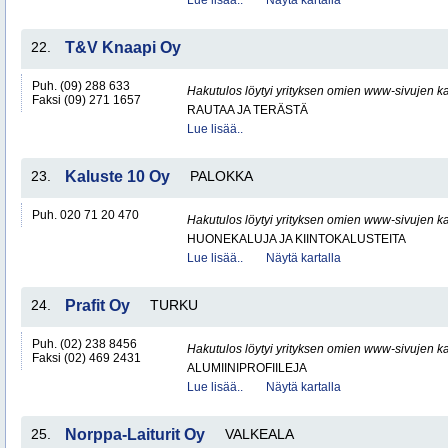
Lue lisää..
Näytä kartalla
22.
T&V Knaapi Oy
Puh. (09) 288 633
Hakutulos löytyi yrityksen omien www-sivujen ka
Faksi (09) 271 1657
RAUTAA JA TERÄSTÄ
Lue lisää..
23.
Kaluste 10 Oy
PALOKKA
Puh. 020 71 20 470
Hakutulos löytyi yrityksen omien www-sivujen ka
HUONEKALUJA JA KIINTOKALUSTEITA
Lue lisää..
Näytä kartalla
24.
Prafit Oy
TURKU
Puh. (02) 238 8456
Hakutulos löytyi yrityksen omien www-sivujen ka
Faksi (02) 469 2431
ALUMIINIPROFIILEJA
Lue lisää..
Näytä kartalla
25.
Norppa-Laiturit Oy
VALKEALA