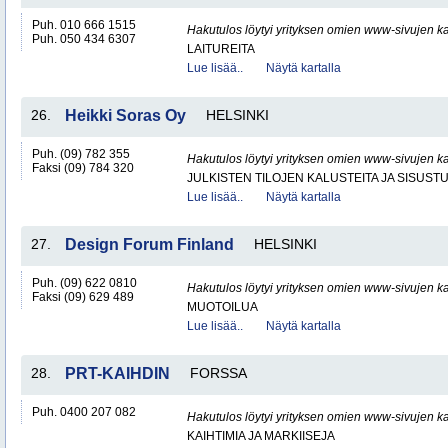
Puh. 010 666 1515
Hakutulos löytyi yrityksen omien www-sivujen ka
Puh. 050 434 6307
LAITUREITA
Lue lisää..
Näytä kartalla
26.
Heikki Soras Oy
HELSINKI
Puh. (09) 782 355
Hakutulos löytyi yrityksen omien www-sivujen ka
Faksi (09) 784 320
JULKISTEN TILOJEN KALUSTEITA JA SISUST
Lue lisää..
Näytä kartalla
27.
Design Forum Finland
HELSINKI
Puh. (09) 622 0810
Hakutulos löytyi yrityksen omien www-sivujen ka
Faksi (09) 629 489
MUOTOILUA
Lue lisää..
Näytä kartalla
28.
PRT-KAIHDIN
FORSSA
Puh. 0400 207 082
Hakutulos löytyi yrityksen omien www-sivujen ka
KAIHTIMIA JA MARKIISEJA