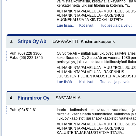
valmistaa kotimaisia, kestäviä ja käytännöllisiä 
kenkätelineitä julkisiin tiloihin ja koteihin. Yr..
ALIHANKINTAPALVELUJA - MUU TEOLLISUUS
ALIHANKINTAPALVELUJA - RAKENNUS
HUONEKALUJA JA KIINTOKALUSTEITA..
Lue lisää..
Kotisivut
Tuotteet ja palvelut
3.
Stirpe Oy Ab
LAPVÄÄRTTI, Kristiinankaupunk
Puh. (06) 228 3300
Oy Stirpe Ab – mittatilausliukuovet, säilytysjärj
Faksi (06) 222 1845
koko SuomeenOy Stirpe Ab on vuonna 1986 per
perheyritys, joka valmistaa mittatilaustyönä liuk
ALIHANKINTAPALVELUJA - MUU TEOLLISUUS
ALIHANKINTAPALVELUJA - RAKENNUS
JULKISTEN TILOJEN KALUSTEITA JA SISUSTU
Lue lisää..
Kotisivut
Tuotteet ja palvelut
4.
Finnmirror Oy
SASTAMALA
Puh. (03) 511 61
Inaria – kotimaiset liukuovikaapit, vaatekaapit ja 
mittatilauksenaInaria suunnittelee, valmistaa ja a
liukuovikaapistot, saranaovikaapistot, vaatekaap
ALIHANKINTAPALVELUJA - MUU TEOLLISUUS
ALIHANKINTAPALVELUJA - RAKENNUS
KALUSTEITA JA KALUSTETOIMITTAJIA..