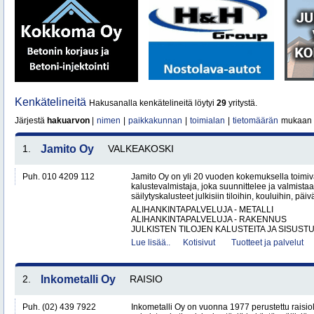
Kenkätelineitä
Hakusanalla kenkätelineitä löytyi
29
yritystä.
Järjestä
hakuarvon
|
nimen
|
paikkakunnan
|
toimialan
|
tietomäärän
mukaan
1.
Jamito Oy
VALKEAKOSKI
Puh. 010 4209 112
Jamito Oy on yli 20 vuoden kokemuksella toimi
kalustevalmistaja, joka suunnittelee ja valmistaa
säilytyskalusteet julkisiin tiloihin, kouluihin, päiv
ALIHANKINTAPALVELUJA - METALLI
ALIHANKINTAPALVELUJA - RAKENNUS
JULKISTEN TILOJEN KALUSTEITA JA SISUSTU
Lue lisää..
Kotisivut
Tuotteet ja palvelut
2.
Inkometalli Oy
RAISIO
Puh. (02) 439 7922
Inkometalli Oy on vuonna 1977 perustettu raisiol