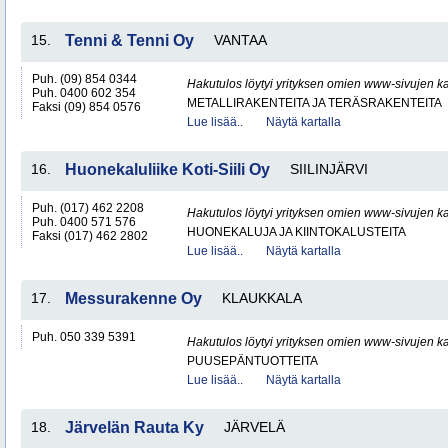
15.
Tenni & Tenni Oy
VANTAA
Puh. (09) 854 0344
Hakutulos löytyi yrityksen omien www-sivujen ka
Puh. 0400 602 354
METALLIRAKENTEITA JA TERÄSRAKENTEITA
Faksi (09) 854 0576
Lue lisää..
Näytä kartalla
16.
Huonekaluliike Koti-Siili Oy
SIILINJÄRVI
Puh. (017) 462 2208
Hakutulos löytyi yrityksen omien www-sivujen ka
Puh. 0400 571 576
HUONEKALUJA JA KIINTOKALUSTEITA
Faksi (017) 462 2802
Lue lisää..
Näytä kartalla
17.
Messurakenne Oy
KLAUKKALA
Puh. 050 339 5391
Hakutulos löytyi yrityksen omien www-sivujen ka
PUUSEPÄNTUOTTEITA
Lue lisää..
Näytä kartalla
18.
Järvelän Rauta Ky
JÄRVELÄ