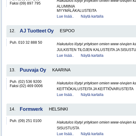
Hakutulos löytyi yrityksen omien www-sivujen ka
Faksi (09) 897 795
ALUMIINIA
MYYMÄLÄKALUSTEITA
Lue lisää..
Näytä kartalla
12.
AJ Tuotteet Oy
ESPOO
Puh. 010 32 888 50
Hakutulos löytyi yrityksen omien www-sivujen ka
JULKISTEN TILOJEN KALUSTEITA JA SISUST
Lue lisää..
Näytä kartalla
13.
Puuvaja Oy
KAARINA
Puh. (02) 536 9200
Hakutulos löytyi yrityksen omien www-sivujen ka
Faksi (02) 469 0006
KEITTIÖKALUSTEITA JA KEITTIÖVARUSTEITA
Lue lisää..
Näytä kartalla
14.
Formwerk
HELSINKI
Puh. (09) 251 0100
Hakutulos löytyi yrityksen omien www-sivujen ka
SISUSTUSTA
Lue lisää..
Näytä kartalla