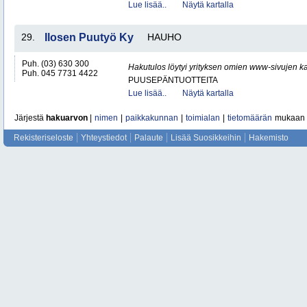
Lue lisää..
Näytä kartalla
29.
Ilosen Puutyö Ky
HAUHO
Puh. (03) 630 300
Hakutulos löytyi yrityksen omien www-sivujen ka
Puh. 045 7731 4422
PUUSEPÄNTUOTTEITA
Lue lisää..
Näytä kartalla
Järjestä
hakuarvon
|
nimen
|
paikkakunnan
|
toimialan
|
tietomäärän
mukaan
Rekisteriseloste
Yhteystiedot
Palaute
Lisää Suosikkeihin
Hakemisto