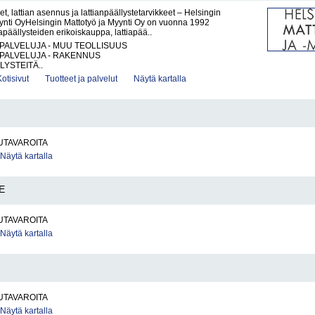
et, lattian asennus ja lattianpäällystetarvikkeet – Helsingin
ynti OyHelsingin Mattotyö ja Myynti Oy on vuonna 1992
iapäällysteiden erikoiskauppa, lattiapää..
PALVELUJA - MUU TEOLLISUUS
PALVELUJA - RAKENNUS
LYSTEITÄ..
Kotisivut
Tuotteet ja palvelut
Näytä kartalla
UTAVAROITA
Näytä kartalla
E
UTAVAROITA
Näytä kartalla
UTAVAROITA
Näytä kartalla