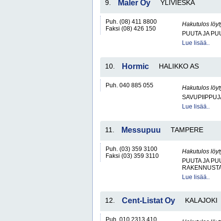
9.
Maler Oy
YLIVIESKA
Puh. (08) 411 8800
Hakutulos löyt
Faksi (08) 426 150
PUUTA JA PU
Lue lisää..
10.
Hormic
HALIKKO AS
Puh. 040 885 055
Hakutulos löyt
SAVUPIIPPUJ
Lue lisää..
11.
Messupuu
TAMPERE
Puh. (03) 359 3100
Hakutulos löyt
Faksi (03) 359 3110
PUUTA JA PU
RAKENNUSTA
Lue lisää..
12.
Cent-Listat Oy
KALAJOKI
Puh. 010 2313 410