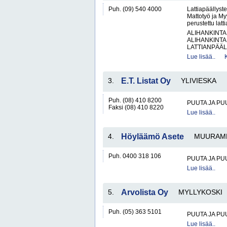
Puh. (09) 540 4000
Lattiapäällyste
Mattotyö ja My
perustettu latt
ALIHANKINTA
ALIHANKINTA
LATTIANPÄÄL
Lue lisää..
3.
E.T. Listat Oy
YLIVIESKA
Puh. (08) 410 8200
PUUTA JA PU
Faksi (08) 410 8220
Lue lisää..
4.
Höyläämö Asete
MUURAM
Puh. 0400 318 106
PUUTA JA PU
Lue lisää..
5.
Arvolista Oy
MYLLYKOSKI
Puh. (05) 363 5101
PUUTA JA PU
Lue lisää..