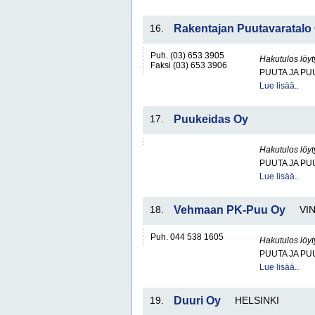
16.
Rakentajan Puutavaratalo
Puh. (03) 653 3905
Hakutulos löyt
Faksi (03) 653 3906
PUUTA JA PU
Lue lisää..
17.
Puukeidas Oy
Hakutulos löyt
PUUTA JA PU
Lue lisää..
18.
Vehmaan PK-Puu Oy
VI
Puh. 044 538 1605
Hakutulos löyt
PUUTA JA PU
Lue lisää..
19.
Duuri Oy
HELSINKI