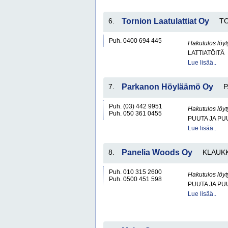
6.
Tornion Laatulattiat Oy
T
Puh. 0400 694 445
Hakutulos löyt
LATTIATÖITÄ
Lue lisää..
7.
Parkanon Höyläämö Oy
Puh. (03) 442 9951
Hakutulos löyt
Puh. 050 361 0455
PUUTA JA PU
Lue lisää..
8.
Panelia Woods Oy
KLAUK
Puh. 010 315 2600
Hakutulos löyt
Puh. 0500 451 598
PUUTA JA PU
Lue lisää..