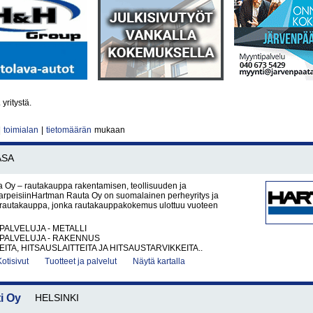
2
yritystä.
|
toimialan
|
tietomäärän
mukaan
ASA
 Oy – rautakauppa rakentamisen, teollisuuden ja
tarpeisiinHartman Rauta Oy on suomalainen perheyritys ja
rautakauppa, jonka rautakauppakokemus ulottuu vuoteen
PALVELUJA - METALLI
PALVELUJA - RAKENNUS
ITA, HITSAUSLAITTEITA JA HITSAUSTARVIKKEITA..
Kotisivut
Tuotteet ja palvelut
Näytä kartalla
i Oy
HELSINKI