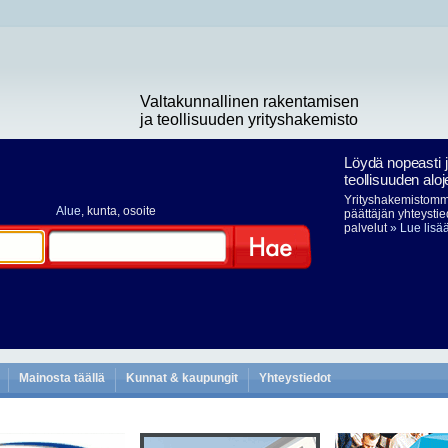
Valtakunnallinen rakentamisen
ja teollisuuden yrityshakemisto
Löydä nopeasti 
teollisuuden aloj
Yrityshakemistomme
Alue
, kunta, osoite
päättäjän yhteystie
palvelut
» Lue lisä
Hae
Mainosta täällä
Kunnat & kaupungit
Yhteystiedot