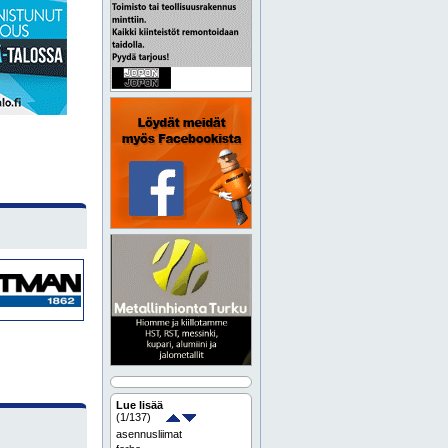
Lue lisää
(
1
/137)
asennusliimat