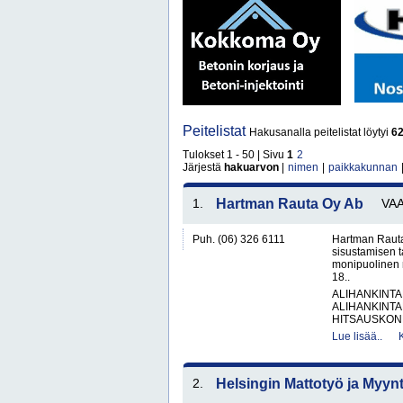
Peitelistat
Hakusanalla peitelistat löytyi
6
Tulokset 1 - 50 | Sivu
1
2
Järjestä
hakuarvon
|
nimen
|
paikkakunnan
1.
Hartman Rauta Oy Ab
VA
Puh. (06) 326 6111
Hartman Rauta
sisustamisen 
monipuolinen 
18..
ALIHANKINTA
ALIHANKINTA
HITSAUSKONE
Lue lisää..
2.
Helsingin Mattotyö ja Myynt