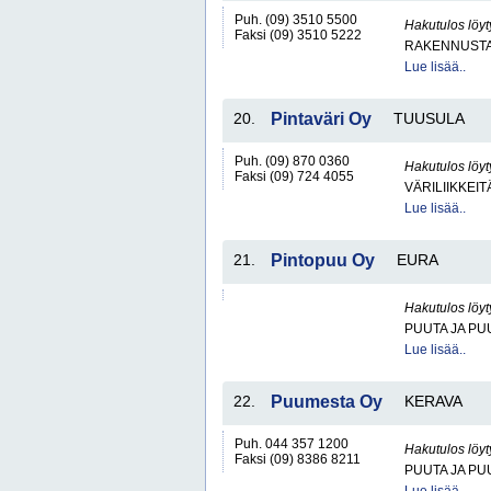
Puh. (09) 3510 5500
Hakutulos löyt
Faksi (09) 3510 5222
RAKENNUSTA
Lue lisää..
20.
Pintaväri Oy
TUUSULA
Puh. (09) 870 0360
Hakutulos löyt
Faksi (09) 724 4055
VÄRILIIKKEIT
Lue lisää..
21.
Pintopuu Oy
EURA
Hakutulos löyt
PUUTA JA PU
Lue lisää..
22.
Puumesta Oy
KERAVA
Puh. 044 357 1200
Hakutulos löyt
Faksi (09) 8386 8211
PUUTA JA PU