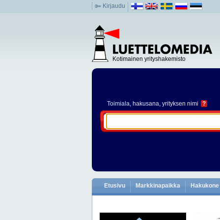
Kirjaudu
Kotimainen yrityshakemisto
Toimiala
, hakusana, yrityksen nimi
?
Etusivu
Markkinapaikka
Hakukone