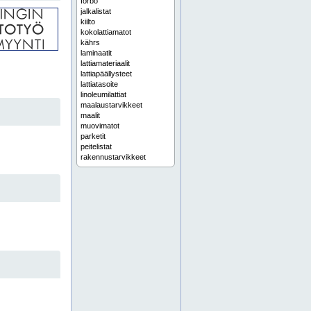
forbo
jalkalistat
kiilto
kokolattiamatot
kährs
laminaatit
lattiamateriaalit
lattiapäällysteet
lattiatasoite
linoleumilattiat
maalaustarvikkeet
maalit
muovimatot
parketit
peitelistat
rakennustarvikkeet
remonttitarvikkeet
sisämaalit
tapetit
tasoite
tasoitteet
teknos
teknos maalit
tikkurila
tikkurila maalit
vinyylilattiat
24/7 palvelupiste
3m
3m suojaimet
3m teollisuustuotteet