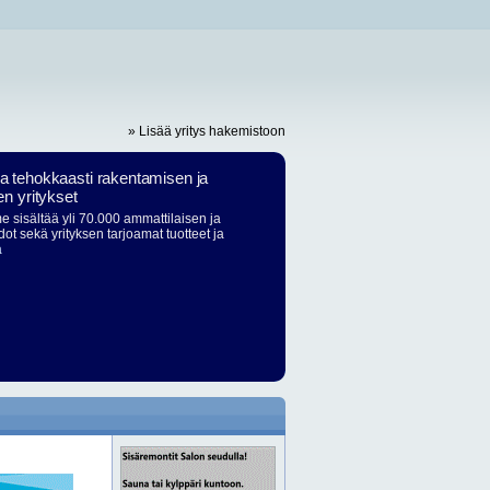
» Lisää yritys hakemistoon
ja tehokkaasti rakentamisen ja
en yritykset
 sisältää yli 70.000 ammattilaisen ja
dot sekä yrityksen tarjoamat tuotteet ja
ä