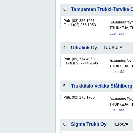
3.
Tampereen Trukki-Tarvike 
Puh. (03) 356 1951
Hakutulos löyt
Faksi (03) 356 1953
TRUKKEJA, T
Lue lisää..
4.
Ultralink Oy
TUUSULA
Puh. (09) 774 4950
Hakutulos löyt
Faksi (09) 7744 9595
TRUKKEJA, T
Lue lisää..
5.
Trukkitalo Veikka Ståhlber
Puh. (02) 276 1700
Hakutulos löyt
TRUKKEJA, T
Lue lisää..
6.
Sigma Trukit Oy
KERAVA