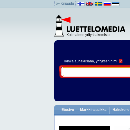
Kirjaudu
Kotimainen yrityshakemisto
Toimiala
, hakusana, yrityksen nimi
?
Etusivu
Markkinapaikka
Hakukone