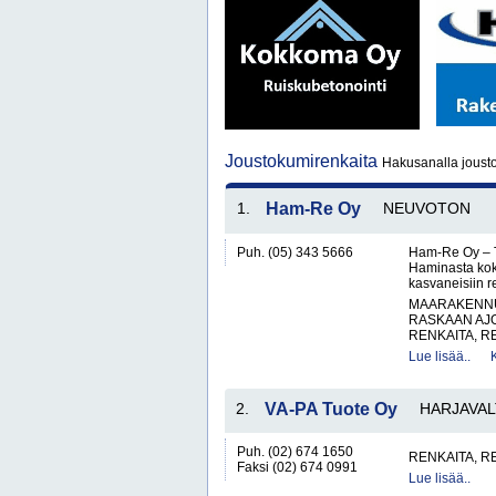
Joustokumirenkaita
Hakusanalla jousto
1.
Ham-Re Oy
NEUVOTON
Puh. (05) 343 5666
Ham-Re Oy – Tr
Haminasta kok
kasvaneisiin 
MAARAKENNUS
RASKAAN AJ
RENKAITA, R
Lue lisää..
2.
VA-PA Tuote Oy
HARJAVAL
Puh. (02) 674 1650
RENKAITA, R
Faksi (02) 674 0991
Lue lisää..