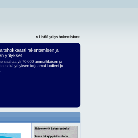
» Lisää yritys hakemistoon
ja tehokkaasti rakentamisen ja
en yritykset
 sisältää yli 70.000 ammattilaisen ja
dot sekä yrityksen tarjoamat tuotteet ja
ä