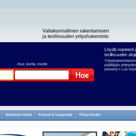
Valtakunnallinen rakentamisen
ja teollisuuden yrityshakemisto
Löydä nopeasti 
teollisuuden aloj
Yrityshakemistomme
Alue
, kunta, osoite
päättäjän yhteystie
palvelut
» Lue lisä
Hae
Mainosta täällä
Kunnat & kaupungit
Yhteystiedot