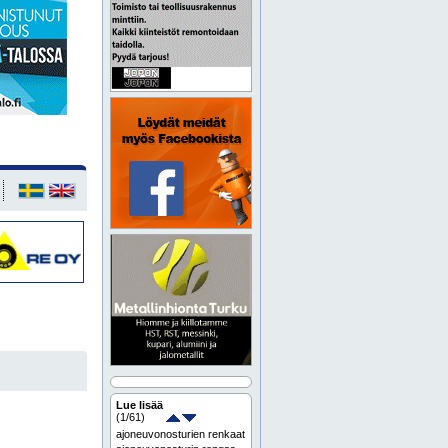
Lue lisää
(
1
/61)
ajoneuvonosturien renkaat