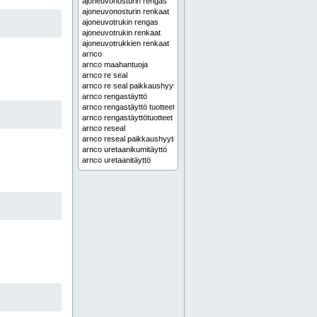
ajoneuvonosturin rengas
ajoneuvonosturin renkaat
ajoneuvotrukin rengas
ajoneuvotrukin renkaat
ajoneuvotrukkien renkaat
arnco
arnco maahantuoja
arnco re seal
arnco re seal paikkaushyytelö
arnco rengastäyttö
arnco rengastäyttö tuotteet
arnco rengastäyttötuotteet
arnco reseal
arnco reseal paikkaushyytelö
arnco uretaanikumitäyttö
arnco uretaanitäyttö
arnco-rengastäyttö
arnco-rengastäyttö tuotteet
arnco-rengastäyttötuotteet
asennustyökalut
bobcat rengas
bobcat renkaat
camso
camso air 550
camso ecomatic
camso hxd
camso joustokumirenkaat
camso kumitela
camso kumitelat
camso maahantuoja