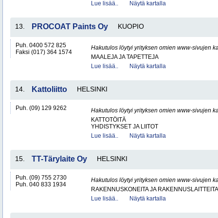
Lue lisää..
Näytä kartalla
13.
PROCOAT Paints Oy
KUOPIO
Puh. 0400 572 825
Hakutulos löytyi yrityksen omien www-sivujen ka
Faksi (017) 364 1574
MAALEJA JA TAPETTEJA
Lue lisää..
Näytä kartalla
14.
Kattoliitto
HELSINKI
Puh. (09) 129 9262
Hakutulos löytyi yrityksen omien www-sivujen ka
KATTOTÖITÄ
YHDISTYKSET JA LIITOT
Lue lisää..
Näytä kartalla
15.
TT-Tärylaite Oy
HELSINKI
Puh. (09) 755 2730
Hakutulos löytyi yrityksen omien www-sivujen ka
Puh. 040 833 1934
RAKENNUSKONEITA JA RAKENNUSLAITTEIT
Lue lisää..
Näytä kartalla