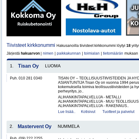
Tiivisteet kirkkonummi
Hakusanoilla tiivisteet kirkkonummi löytyi
18
yrity
Järjestä
hakuarvon
|
nimen
|
paikkakunnan
|
toimialan
|
tietomäärän
mukaan
1.
Tisan Oy
LUOMA
Puh. 010 281 0340
TISAN OY – TEOLLISUUSTIIVISTEIDEN JA H
ASIANTUNTIJA Tisan Oy on vuonna 1994 peruste
kokemuksella toimiva teollisuustiivisteiden ja hy
perheyritys, jo..
ALIHANKINTAPALVELUJA - METALLI
ALIHANKINTAPALVELUJA - MUU TEOLLISUUS
ALIHANKINTAPALVELUJA - RAKENNUS..
Lue lisää..
Kotisivut
Tuotteet ja palvelut
2.
Mastervent Oy
NUMMELA
Puh. (09) 222 2255