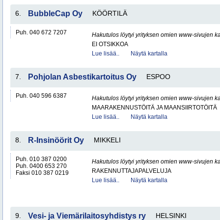
6.
BubbleCap Oy
KÖÖRTILÄ
Puh. 040 672 7207
Hakutulos löytyi yrityksen omien www-sivujen ka
EI OTSIKKOA
Lue lisää..
Näytä kartalla
7.
Pohjolan Asbestikartoitus Oy
ESPOO
Puh. 040 596 6387
Hakutulos löytyi yrityksen omien www-sivujen ka
MAARAKENNUSTÖITÄ JA MAANSIIRTOTÖITÄ
Lue lisää..
Näytä kartalla
8.
R-Insinöörit Oy
MIKKELI
Puh. 010 387 0200
Hakutulos löytyi yrityksen omien www-sivujen ka
Puh. 0400 653 270
RAKENNUTTAJAPALVELUJA
Faksi 010 387 0219
Lue lisää..
Näytä kartalla
9.
Vesi- ja Viemärilaitosyhdistys ry
HELSINKI