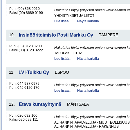
Puh. (09) 868 9010
Hakutulos löytyi yrityksen omien www-sivujen ka
Faksi (09) 8689 0190
YHDISTYKSET JA LIITOT
Lue lisää..
Näytä kartalla
10.
Insinööritoimisto Posti Markku Oy
TAMPERE
Puh. (03) 3123 3200
Hakutulos löytyi yrityksen omien www-sivujen ka
Faksi (03) 3123 3222
TALOPAKETTEJA
Lue lisää..
Näytä kartalla
11.
LVI-Tuikku Oy
ESPOO
Puh. 044 987 0979
Hakutulos löytyi yrityksen omien www-sivujen ka
Puh. 045 6120 170
Lue lisää..
Näytä kartalla
12.
Eteva kuntayhtymä
MÄNTSÄLÄ
Puh. 020 692 100
Hakutulos löytyi yrityksen omien www-sivujen ka
Faksi 020 692 111
ALIHANKINTAPALVELUJA - MUU TEOLLISUUS
ALIHANKINTAPALVELUJA - RAKENNUS