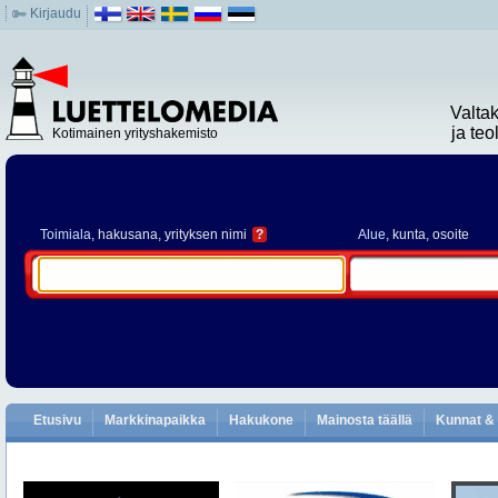
Kirjaudu
Valta
ja te
Kotimainen yrityshakemisto
Toimiala
, hakusana, yrityksen nimi
?
Alue
, kunta, osoite
Etusivu
Markkinapaikka
Hakukone
Mainosta täällä
Kunnat & 