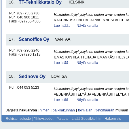
16.
TT-Tekniikkatalo Oy
HELSINKI
Puh. (09) 755 2730
Hakutulos löytyi yrityksen omien www-sivujen ka
Puh. 040 900 1811
RAKENNUSKONEITA JA RAKENNUSLAITTEIT
Faksi (09) 755 4505
Lue lisää..
Näytä kartalla
17.
Scanoffice Oy
VANTAA
Puh. (09) 290 2240
Hakutulos löytyi yrityksen omien www-sivujen ka
Faksi (09) 290 1213
ILMASTOINTILAITTEITA JA ILMANKÄSITTELYLA
Lue lisää..
Näytä kartalla
18.
Sednove Oy
LOVIISA
Puh. 044 053 5123
Hakutulos löytyi yrityksen omien www-sivujen ka
VEDENKÄSITTELYÄ JA VEDENKÄSITTELYLAIT
Lue lisää..
Näytä kartalla
Järjestä
hakuarvon
|
nimen
|
paikkakunnan
|
toimialan
|
tietomäärän
mukaan
Rekisteriseloste
Yhteystiedot
Palaute
Lisää Suosikkeihin
Hakemisto