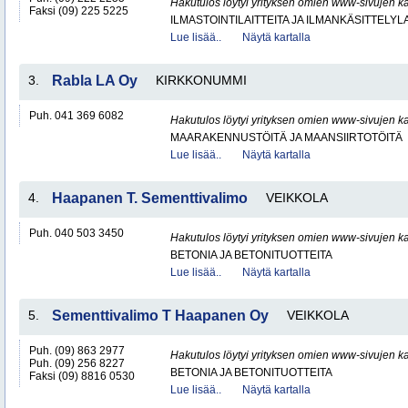
Hakutulos löytyi yrityksen omien www-sivujen ka
Faksi (09) 225 5225
ILMASTOINTILAITTEITA JA ILMANKÄSITTELYLA
Lue lisää..
Näytä kartalla
3.
Rabla LA Oy
KIRKKONUMMI
Puh. 041 369 6082
Hakutulos löytyi yrityksen omien www-sivujen ka
MAARAKENNUSTÖITÄ JA MAANSIIRTOTÖITÄ
Lue lisää..
Näytä kartalla
4.
Haapanen T. Sementtivalimo
VEIKKOLA
Puh. 040 503 3450
Hakutulos löytyi yrityksen omien www-sivujen ka
BETONIA JA BETONITUOTTEITA
Lue lisää..
Näytä kartalla
5.
Sementtivalimo T Haapanen Oy
VEIKKOLA
Puh. (09) 863 2977
Hakutulos löytyi yrityksen omien www-sivujen ka
Puh. (09) 256 8227
BETONIA JA BETONITUOTTEITA
Faksi (09) 8816 0530
Lue lisää..
Näytä kartalla