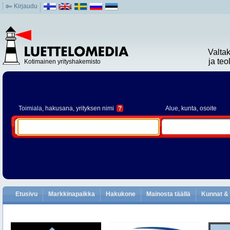
Kirjaudu
Valta
ja te
Kotimainen yrityshakemisto
Toimiala
, hakusana, yrityksen nimi
?
Alue
, kunta, osoite
Etusivu
Markkinapaikka
Hakukone
Mainosta täällä
Kunnat & 