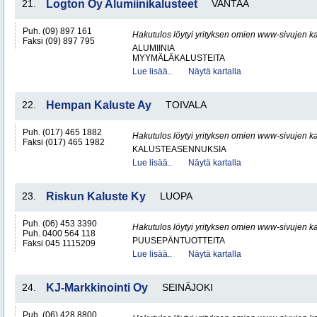
21.
Logton Oy Alumiinikalusteet
VANTAA
Puh. (09) 897 161
Hakutulos löytyi yrityksen omien www-sivujen ka
Faksi (09) 897 795
ALUMIINIA
MYYMÄLÄKALUSTEITA
Lue lisää..
Näytä kartalla
22.
Hempan Kaluste Ay
TOIVALA
Puh. (017) 465 1882
Hakutulos löytyi yrityksen omien www-sivujen ka
Faksi (017) 465 1982
KALUSTEASENNUKSIA
Lue lisää..
Näytä kartalla
23.
Riskun Kaluste Ky
LUOPA
Puh. (06) 453 3390
Hakutulos löytyi yrityksen omien www-sivujen ka
Puh. 0400 564 118
PUUSEPÄNTUOTTEITA
Faksi 045 1115209
Lue lisää..
Näytä kartalla
24.
KJ-Markkinointi Oy
SEINÄJOKI
Puh. (06) 428 8800