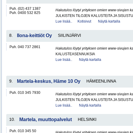
Puh. (02) 437 1387
Hakutulos löytyi yrityksen omien www-sivujen ka
Puh. 0400 532 825
JULKISTEN TILOJEN KALUSTEITA JA SISUST
Lue lisää..
Kotisivut
Näytä kartalla
8.
Ilona-keittiöt Oy
SIILINJÄRVI
Puh. 040 737 2861
Hakutulos löytyi yrityksen omien www-sivujen ka
KALUSTEASENNUKSIA
Lue lisää..
Näytä kartalla
9.
Martela-keskus, Häme 10 Oy
HÄMEENLINNA
Puh. 010 345 7930
Hakutulos löytyi yrityksen omien www-sivujen ka
JULKISTEN TILOJEN KALUSTEITA JA SISUST
Lue lisää..
Näytä kartalla
10.
Martela, muuttopalvelut
HELSINKI
Puh. 010 345 50
Hakutulos löytyi yrityksen omien www-sivujen ka