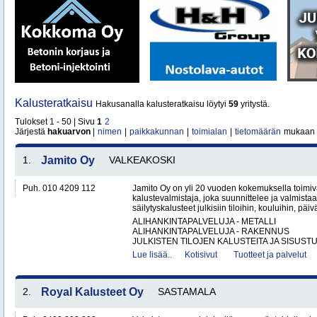
Kalusteratkaisu
Hakusanalla kalusteratkaisu löytyi
59
yritystä.
Tulokset 1 - 50 | Sivu
1
2
Järjestä
hakuarvon
|
nimen
|
paikkakunnan
|
toimialan
|
tietomäärän
mukaan
1.
Jamito Oy
VALKEAKOSKI
Puh. 010 4209 112
Jamito Oy on yli 20 vuoden kokemuksella toimi
kalustevalmistaja, joka suunnittelee ja valmistaa
säilytyskalusteet julkisiin tiloihin, kouluihin, päiv
ALIHANKINTAPALVELUJA - METALLI
ALIHANKINTAPALVELUJA - RAKENNUS
JULKISTEN TILOJEN KALUSTEITA JA SISUSTU
Lue lisää..
Kotisivut
Tuotteet ja palvelut
2.
Royal Kalusteet Oy
SASTAMALA