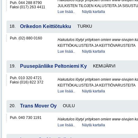
Hakutulos löytyi yrityksen omien www-sivujen ka
Puh. 044 288 8790
JULKISTEN TILOJEN KALUSTEITA JA SISUST
Faksi (017) 263 4411
Lue lisää..
Näytä kartalla
18.
Orikedon Keittiötukku
TURKU
Puh. (02) 880 0160
Hakutulos löytyi yrityksen omien www-sivujen ka
KEITTIÖKALUSTEITA JA KEITTIÖVARUSTEITA
Lue lisää..
Näytä kartalla
19.
Puusepänliike Peltoniemi Ky
KEMIJÄRVI
Puh. 010 320 4721
Hakutulos löytyi yrityksen omien www-sivujen ka
Faksi (016) 822 372
KEITTIÖKALUSTEITA JA KEITTIÖVARUSTEITA
Lue lisää..
Näytä kartalla
20.
Trans Mover Oy
OULU
Puh. 040 730 1191
Hakutulos löytyi yrityksen omien www-sivujen ka
Lue lisää..
Näytä kartalla