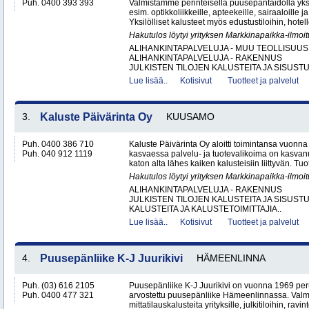
Puh. 0400 393 393
Valmistamme perinteisellä puusepäntaidolla yksil
esim. optikkoliikkeille, apteekeille, sairaaloille j
Yksilölliset kalusteet myös edustustiloihin, hotell
Hakutulos löytyi yrityksen Markkinapaikka-ilmoi
ALIHANKINTAPALVELUJA - MUU TEOLLISUUS
ALIHANKINTAPALVELUJA - RAKENNUS
JULKISTEN TILOJEN KALUSTEITA JA SISUSTU
Lue lisää..
Kotisivut
Tuotteet ja palvelut
3.
Kaluste Päivärinta Oy
KUUSAMO
Puh. 0400 386 710
Kaluste Päivärinta Oy aloitti toimintansa vuonn
Puh. 040 912 1119
kasvaessa palvelu- ja tuotevalikoima on kasvanu
katon alta lähes kaiken kalusteisiin liittyvän. Tuot
Hakutulos löytyi yrityksen Markkinapaikka-ilmoi
ALIHANKINTAPALVELUJA - RAKENNUS
JULKISTEN TILOJEN KALUSTEITA JA SISUST
KALUSTEITA JA KALUSTETOIMITTAJIA..
Lue lisää..
Kotisivut
Tuotteet ja palvelut
4.
Puusepänliike K-J Juurikivi
HÄMEENLINNA
Puh. (03) 616 2105
Puusepänliike K-J Juurikivi on vuonna 1969 peru
Puh. 0400 477 321
arvostettu puusepänliike Hämeenlinnassa. Val
mittatilauskalusteita yrityksille, julkitiloihin, ravint