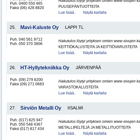
Hakutulos löytyi yrityksen omien www-sivujen ka
Puh. 0400 550 465
PUUSEPÄNTUOTTEITA
Faksi (06) 428 8820
Lue lisää..
Näytä kartalla
25.
Mavi-Kaluste Oy
LAPPI TL
Puh. 040 561 9712
Hakutulos löytyi yrityksen omien www-sivujen ka
Puh. 050 370 3806
KEITTIÖKALUSTEITA JA KEITTIÖVARUSTEITA
Lue lisää..
Näytä kartalla
26.
HT-Hyllytekniikka Oy
JÄRVENPÄÄ
Puh. (09) 279 8200
Hakutulos löytyi yrityksen omien www-sivujen ka
Faksi (09) 271 0683
VARASTOKALUSTEITA
Lue lisää..
Näytä kartalla
27.
Sirviön Metalli Oy
IISALMI
Puh. (017) 825 947
Hakutulos löytyi yrityksen omien www-sivujen ka
Puh. 050 548 4367
METALLIPELTEJÄ JA METALLITUOTTEITA
Faksi (017) 817 434
Lue lisää..
Näytä kartalla