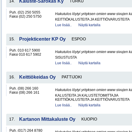
14.
Kaluste-Sarokas Ky
TURKU
Puh. (02) 250 5055
Hakutulos löytyi yrityksen omien www-sivujen ka
Faksi (02) 250 5750
KEITTIÖKALUSTEITA JA KEITTIÖVARUSTEITA
Lue lisää..
Näytä kartalla
15.
Projekticenter KP Oy
ESPOO
Puh. 010 617 5900
Hakutulos löytyi yrityksen omien www-sivujen ka
Faksi 010 617 5902
SISUSTUSTA
Lue lisää..
Näytä kartalla
16.
Keittiökeidas Oy
PATTIJOKI
Puh. (08) 266 160
Hakutulos löytyi yrityksen omien www-sivujen ka
Faksi (08) 266 161
KALUSTEITA JA KALUSTETOIMITTAJIA
KEITTIÖKALUSTEITA JA KEITTIÖVARUSTEITA
Lue lisää..
Näytä kartalla
17.
Kartanon Mittakaluste Oy
KUOPIO
Puh. (017) 264 8780