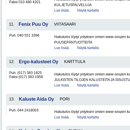
Faksi 010 480 4201
KULJETUSPALVELUJA
Lue lisää..
Näytä kartalla
11.
Fenix Puu Oy
VIITASAARI
Puh. 040 551 3396
Hakutulos löytyi yrityksen omien www-sivujen ka
PUUSEPÄNTUOTTEITA
Lue lisää..
Näytä kartalla
12.
Ergo-kalusteet Oy
KARTTULA
Puh. (017) 383 1825
Hakutulos löytyi yrityksen omien www-sivujen ka
Faksi (017) 383 1958
JULKISTEN TILOJEN KALUSTEITA JA SISUST
Lue lisää..
Näytä kartalla
13.
Kaluste Aida Oy
PORI
Puh. 044 2418003
Hakutulos löytyi yrityksen omien www-sivujen ka
Lue lisää..
Näytä kartalla