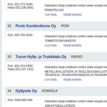
Puh. (02) 275 4040
Hakutulos löytyi yrityksen omien www-sivujen ka
Faksi (02) 236 0061
PAINOTALOJA
Lue lisää..
Näytä kartalla
32.
Porin Konttorikone Oy
PORI
Puh. 040 750 4030
Hakutulos löytyi yrityksen omien www-sivujen ka
TOIMISTOTARVIKKEITA
Lue lisää..
Näytä kartalla
33.
Turun Hylly- ja Trukkitalo Oy
RAISIO
Puh. (02) 431 0400
Hakutulos löytyi yrityksen omien www-sivujen ka
Faksi (02) 437 1422
METALLIKALUSTEITA JA TEOLLISUUSKALUST
TRUKKEJA, TRUKKITARVIKKEITA JA TRUKKI
Lue lisää..
Näytä kartalla
34.
Hyllymix Oy
KOKKOLA
Puh. 0400 865 946
Hakutulos löytyi yrityksen omien www-sivujen ka
VARASTOKALUSTEITA