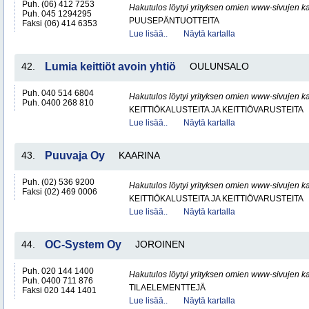
Puh. (06) 412 7253
Hakutulos löytyi yrityksen omien www-sivujen ka
Puh. 045 1294295
PUUSEPÄNTUOTTEITA
Faksi (06) 414 6353
Lue lisää..
Näytä kartalla
42.
Lumia keittiöt avoin yhtiö
OULUNSALO
Puh. 040 514 6804
Hakutulos löytyi yrityksen omien www-sivujen ka
Puh. 0400 268 810
KEITTIÖKALUSTEITA JA KEITTIÖVARUSTEITA
Lue lisää..
Näytä kartalla
43.
Puuvaja Oy
KAARINA
Puh. (02) 536 9200
Hakutulos löytyi yrityksen omien www-sivujen ka
Faksi (02) 469 0006
KEITTIÖKALUSTEITA JA KEITTIÖVARUSTEITA
Lue lisää..
Näytä kartalla
44.
OC-System Oy
JOROINEN
Puh. 020 144 1400
Hakutulos löytyi yrityksen omien www-sivujen ka
Puh. 0400 711 876
TILAELEMENTTEJÄ
Faksi 020 144 1401
Lue lisää..
Näytä kartalla