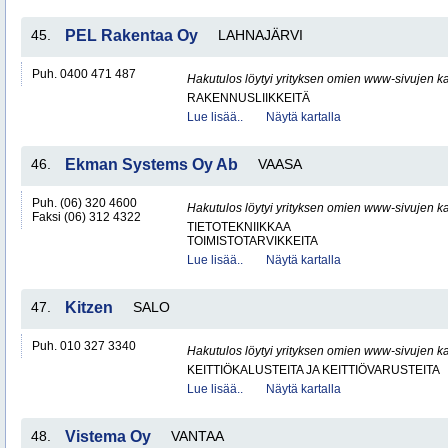
45.
PEL Rakentaa Oy
LAHNAJÄRVI
Puh. 0400 471 487
Hakutulos löytyi yrityksen omien www-sivujen ka
RAKENNUSLIIKKEITÄ
Lue lisää..
Näytä kartalla
46.
Ekman Systems Oy Ab
VAASA
Puh. (06) 320 4600
Hakutulos löytyi yrityksen omien www-sivujen ka
Faksi (06) 312 4322
TIETOTEKNIIKKAA
TOIMISTOTARVIKKEITA
Lue lisää..
Näytä kartalla
47.
Kitzen
SALO
Puh. 010 327 3340
Hakutulos löytyi yrityksen omien www-sivujen ka
KEITTIÖKALUSTEITA JA KEITTIÖVARUSTEITA
Lue lisää..
Näytä kartalla
48.
Vistema Oy
VANTAA