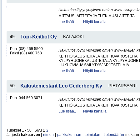
Hakutulos löytyi yrityksen omien www-sivujen ka
MITTAUSLAITTEITA JA TUTKIMUSLAITTEITA
Lue lisää..
Näytä kartalla
49.
Topi-Keittiöt Oy
KALAJOKI
Puh. (08) 469 5500
Hakutulos löytyi yrityksen omien www-sivujen ka
Faksi (08) 460 768
KEITTIÖKALUSTEITA JA KEITTIÖVARUSTEITA
KYLPYHUONEKALUSTEITA JA KYLPYHUONET
LIUKUOVIA JA SÄILYTYSJÄRJESTELMIÄ
Lue lisää..
Näytä kartalla
50.
Kalustemestarit Leo Cederberg Ky
PIETARSAARI
Puh. 044 560 3071
Hakutulos löytyi yrityksen omien www-sivujen ka
KEITTIÖKALUSTEITA JA KEITTIÖVARUSTEITA
Lue lisää..
Näytä kartalla
Tulokset 1 - 50 | Sivu
1
2
Järjestä
hakuarvon
|
nimen
|
paikkakunnan
|
toimialan
|
tietomäärän
mukaan