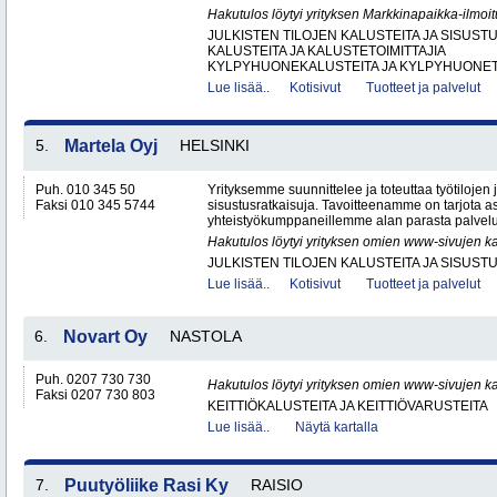
Hakutulos löytyi yrityksen Markkinapaikka-ilmoi
JULKISTEN TILOJEN KALUSTEITA JA SISUST
KALUSTEITA JA KALUSTETOIMITTAJIA
KYLPYHUONEKALUSTEITA JA KYLPYHUONETA
Lue lisää..
Kotisivut
Tuotteet ja palvelut
5.
Martela Oyj
HELSINKI
Puh. 010 345 50
Yrityksemme suunnittelee ja toteuttaa työtilojen ja
Faksi 010 345 5744
sisustusratkaisuja. Tavoitteenamme on tarjota a
yhteistyökumppaneillemme alan parasta palvelua
Hakutulos löytyi yrityksen omien www-sivujen ka
JULKISTEN TILOJEN KALUSTEITA JA SISUST
Lue lisää..
Kotisivut
Tuotteet ja palvelut
6.
Novart Oy
NASTOLA
Puh. 0207 730 730
Hakutulos löytyi yrityksen omien www-sivujen ka
Faksi 0207 730 803
KEITTIÖKALUSTEITA JA KEITTIÖVARUSTEITA
Lue lisää..
Näytä kartalla
7.
Puutyöliike Rasi Ky
RAISIO