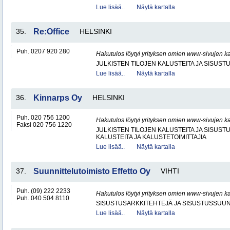
Lue lisää..
Näytä kartalla
35.
Re:Office
HELSINKI
Puh. 0207 920 280
Hakutulos löytyi yrityksen omien www-sivujen ka
JULKISTEN TILOJEN KALUSTEITA JA SISUST
Lue lisää..
Näytä kartalla
36.
Kinnarps Oy
HELSINKI
Puh. 020 756 1200
Hakutulos löytyi yrityksen omien www-sivujen ka
Faksi 020 756 1220
JULKISTEN TILOJEN KALUSTEITA JA SISUST
KALUSTEITA JA KALUSTETOIMITTAJIA
Lue lisää..
Näytä kartalla
37.
Suunnittelutoimisto Effetto Oy
VIHTI
Puh. (09) 222 2233
Hakutulos löytyi yrityksen omien www-sivujen ka
Puh. 040 504 8110
SISUSTUSARKKITEHTEJÄ JA SISUSTUSSUUN
Lue lisää..
Näytä kartalla