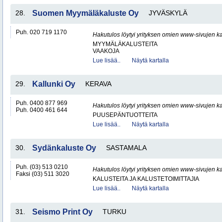
28.
Suomen Myymäläkaluste Oy
JYVÄSKYLÄ
Puh. 020 719 1170
Hakutulos löytyi yrityksen omien www-sivujen ka
MYYMÄLÄKALUSTEITA
VAAKOJA
Lue lisää..
Näytä kartalla
29.
Kallunki Oy
KERAVA
Puh. 0400 877 969
Hakutulos löytyi yrityksen omien www-sivujen ka
Puh. 0400 461 644
PUUSEPÄNTUOTTEITA
Lue lisää..
Näytä kartalla
30.
Sydänkaluste Oy
SASTAMALA
Puh. (03) 513 0210
Hakutulos löytyi yrityksen omien www-sivujen ka
Faksi (03) 511 3020
KALUSTEITA JA KALUSTETOIMITTAJIA
Lue lisää..
Näytä kartalla
31.
Seismo Print Oy
TURKU