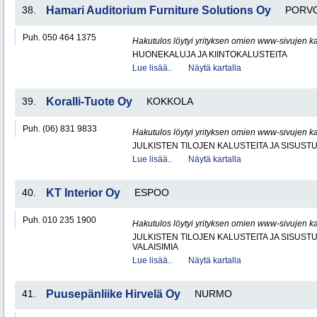
38.
Hamari Auditorium Furniture Solutions Oy
PORV
Puh. 050 464 1375
Hakutulos löytyi yrityksen omien www-sivujen ka
HUONEKALUJA JA KIINTOKALUSTEITA
Lue lisää..
Näytä kartalla
39.
Koralli-Tuote Oy
KOKKOLA
Puh. (06) 831 9833
Hakutulos löytyi yrityksen omien www-sivujen ka
JULKISTEN TILOJEN KALUSTEITA JA SISUST
Lue lisää..
Näytä kartalla
40.
KT Interior Oy
ESPOO
Puh. 010 235 1900
Hakutulos löytyi yrityksen omien www-sivujen ka
JULKISTEN TILOJEN KALUSTEITA JA SISUST
VALAISIMIA
Lue lisää..
Näytä kartalla
41.
Puusepänliike Hirvelä Oy
NURMO