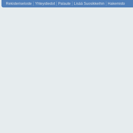
Rekisteriseloste
Yhteystiedot
Palaute
Lisää Suosikkeihin
Hakemisto