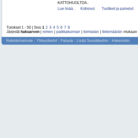
KATTOHUOLTOA..
Lue lisää..
Kotisivut
Tuotteet ja palvelut
Tulokset 1 - 50 | Sivu
1
2
3
4
5
6
7
8
Järjestä
hakuarvon
|
nimen
|
paikkakunnan
|
toimialan
|
tietomäärän
mukaan
Rekisteriseloste
Yhteystiedot
Palaute
Lisää Suosikkeihin
Hakemisto