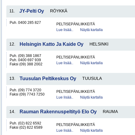
11.
JY-Pelti Oy
RÖYKKÄ
Puh. 0400 285 827
PELTISEPÄNLIIKKEITÄ
Lue lisää..
Näytä kartalla
12.
Helsingin Katto Ja Kaide Oy
HELSINKI
Puh. (09) 388 1867
PELTISEPÄNLIIKKEITÄ
Puh. 0400 697 939
Lue lisää..
Näytä kartalla
Faksi (09) 388 2002
13.
Tuusulan Peltikeskus Oy
TUUSULA
Puh. (09) 774 3720
PELTISEPÄNLIIKKEITÄ
Faksi (09) 7743 7250
Lue lisää..
Näytä kartalla
14.
Rauman Rakennuspeltityö Elo Oy
RAUMA
Puh. (02) 822 6592
PELTISEPÄNLIIKKEITÄ
Faksi (02) 822 6589
Lue lisää..
Näytä kartalla