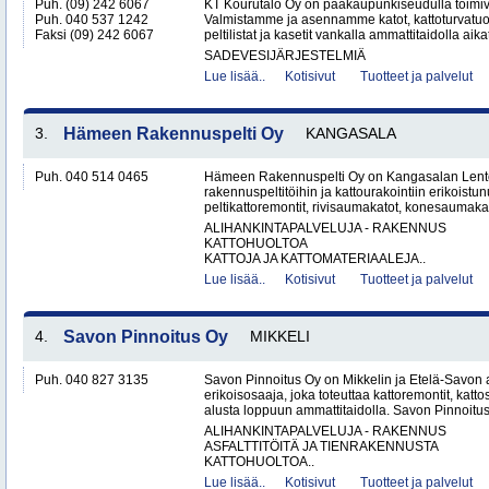
Puh. (09) 242 6067
KT Kourutalo Oy on pääkaupunkiseudulla toimiva
Puh. 040 537 1242
Valmistamme ja asennamme katot, kattoturvatuot
Faksi (09) 242 6067
peltilistat ja kasetit vankalla ammattitaidolla aika
SADEVESIJÄRJESTELMIÄ
Lue lisää..
Kotisivut
Tuotteet ja palvelut
3.
Hämeen Rakennuspelti Oy
KANGASALA
Puh. 040 514 0465
Hämeen Rakennuspelti Oy on Kangasalan Lento
rakennuspeltitöihin ja kattourakointiin erikoistu
peltikattoremontit, rivisaumakatot, konesaumakato
ALIHANKINTAPALVELUJA - RAKENNUS
KATTOHUOLTOA
KATTOJA JA KATTOMATERIAALEJA..
Lue lisää..
Kotisivut
Tuotteet ja palvelut
4.
Savon Pinnoitus Oy
MIKKELI
Puh. 040 827 3135
Savon Pinnoitus Oy on Mikkelin ja Etelä-Savon 
erikoisosaaja, joka toteuttaa kattoremontit, katt
alusta loppuun ammattitaidolla. Savon Pinnoitus
ALIHANKINTAPALVELUJA - RAKENNUS
ASFALTTITÖITÄ JA TIENRAKENNUSTA
KATTOHUOLTOA..
Lue lisää..
Kotisivut
Tuotteet ja palvelut