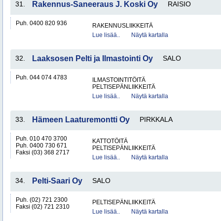
31.
Rakennus-Saneeraus J. Koski Oy
RAISIO
Puh. 0400 820 936
RAKENNUSLIIKKEITÄ
Lue lisää..
Näytä kartalla
32.
Laaksosen Pelti ja Ilmastointi Oy
SALO
Puh. 044 074 4783
ILMASTOINTITÖITÄ
PELTISEPÄNLIIKKEITÄ
Lue lisää..
Näytä kartalla
33.
Hämeen Laaturemontti Oy
PIRKKALA
Puh. 010 470 3700
KATTOTÖITÄ
Puh. 0400 730 671
PELTISEPÄNLIIKKEITÄ
Faksi (03) 368 2717
Lue lisää..
Näytä kartalla
34.
Pelti-Saari Oy
SALO
Puh. (02) 721 2300
PELTISEPÄNLIIKKEITÄ
Faksi (02) 721 2310
Lue lisää..
Näytä kartalla