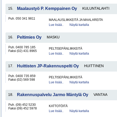
15.
Maalaustyö P. Kemppainen Oy
KULUNTALAHTI
Puh. 050 341 9811
MAALAUSLIIKKEITÄ JA MAALAREITA
Lue lisää..
Näytä kartalla
16.
Peltimies Oy
MASKU
Puh. 0400 785 185
PELTISEPÄNLIIKKEITÄ
Faksi (02) 431 8965
Lue lisää..
Näytä kartalla
17.
Huittisten JP-Rakennuspelti Oy
HUITTINEN
Puh. 0400 735 859
PELTISEPÄNLIIKKEITÄ
Faksi (02) 569 598
Lue lisää..
Näytä kartalla
18.
Rakennuspalvelu Jarmo Mäntylä Oy
VANTAA
Puh. (09) 452 5230
KATTOTÖITÄ
Faksi (09) 452 5978
Lue lisää..
Näytä kartalla