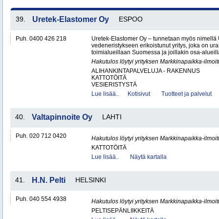
39.
Uretek-Elastomer Oy
ESPOO
Puh. 0400 426 218
Uretek-Elastomer Oy – tunnetaan myös nimellä
vedeneristykseen erikoistunut yritys, joka on ura
toimialueillaan Suomessa ja joillakin osa-aluei
Hakutulos löytyi yrityksen Markkinapaikka-ilmoi
ALIHANKINTAPALVELUJA - RAKENNUS
KATTOTÖITÄ
VESIERISTYSTÄ
Lue lisää..
Kotisivut
Tuotteet ja palvelut
40.
Valtapinnoite Oy
LAHTI
Puh. 020 712 0420
Hakutulos löytyi yrityksen Markkinapaikka-ilmoi
KATTOTÖITÄ
Lue lisää..
Näytä kartalla
41.
H.N. Pelti
HELSINKI
Puh. 040 554 4938
Hakutulos löytyi yrityksen Markkinapaikka-ilmoi
PELTISEPÄNLIIKKEITÄ