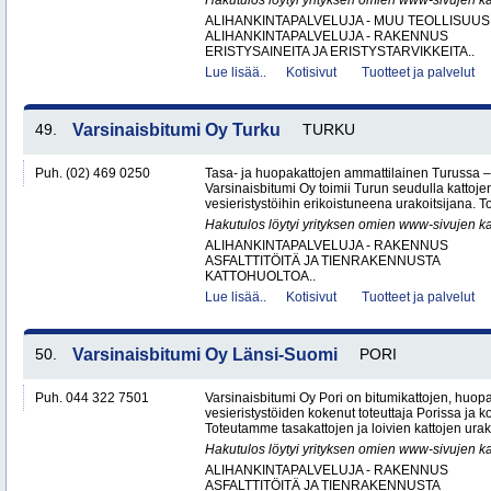
Hakutulos löytyi yrityksen omien www-sivujen ka
ALIHANKINTAPALVELUJA - MUU TEOLLISUUS
ALIHANKINTAPALVELUJA - RAKENNUS
ERISTYSAINEITA JA ERISTYSTARVIKKEITA..
Lue lisää..
Kotisivut
Tuotteet ja palvelut
49.
Varsinaisbitumi Oy Turku
TURKU
Puh. (02) 469 0250
Tasa- ja huopakattojen ammattilainen Turussa –
Varsinaisbitumi Oy toimii Turun seudulla kattoje
vesieristystöihin erikoistuneena urakoitsijana. 
Hakutulos löytyi yrityksen omien www-sivujen ka
ALIHANKINTAPALVELUJA - RAKENNUS
ASFALTTITÖITÄ JA TIENRAKENNUSTA
KATTOHUOLTOA..
Lue lisää..
Kotisivut
Tuotteet ja palvelut
50.
Varsinaisbitumi Oy Länsi-Suomi
PORI
Puh. 044 322 7501
Varsinaisbitumi Oy Pori on bitumikattojen, huopa
vesieristystöiden kokenut toteuttaja Porissa ja 
Toteutamme tasakattojen ja loivien kattojen urako
Hakutulos löytyi yrityksen omien www-sivujen ka
ALIHANKINTAPALVELUJA - RAKENNUS
ASFALTTITÖITÄ JA TIENRAKENNUSTA