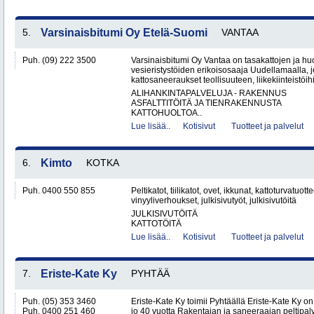
5.
Varsinaisbitumi Oy Etelä-Suomi
VANTAA
Puh. (09) 222 3500
Varsinaisbitumi Oy Vantaa on tasakattojen ja hu
vesieristystöiden erikoisosaaja Uudellamaalla, j
kattosaneeraukset teollisuuteen, liikekiinteistöihin
ALIHANKINTAPALVELUJA - RAKENNUS
ASFALTTITÖITÄ JA TIENRAKENNUSTA
KATTOHUOLTOA..
Lue lisää..
Kotisivut
Tuotteet ja palvelut
6.
Kimto
KOTKA
Puh. 0400 550 855
Peltikatot, tiilikatot, ovet, ikkunat, kattoturvatuott
vinyyliverhoukset, julkisivutyöt, julkisivutöitä
JULKISIVUTÖITÄ
KATTOTÖITÄ
Lue lisää..
Kotisivut
Tuotteet ja palvelut
7.
Eriste-Kate Ky
PYHTÄÄ
Puh. (05) 353 3460
Eriste-Kate Ky toimii Pyhtäällä Eriste-Kate Ky on
Puh. 0400 251 460
jo 40 vuotta Rakentajan ja saneeraajan peltipalve