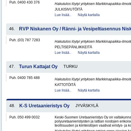
Puh. 0400 430 376
Hakutulos löytyi yrityksen Markkinapaikka-ilmoi
JULKISIVUTÖITÄ
Lue lisää..
Näytä kartalla
46.
RVP Niskanen Oy / Ränni- ja Vesipeltiasennus Ni
Puh. (03) 787 7283
Hakutulos löytyi yrityksen Markkinapaikka-ilmoi
PELTISEPÄNLIIKKEITÄ
Lue lisää..
Näytä kartalla
47.
Turun Kattajat Oy
TURKU
Puh. 0400 785 488
Hakutulos löytyi yrityksen Markkinapaikka-ilmoi
KATTOTÖITÄ
Lue lisää..
Näytä kartalla
48.
K-S Uretaanieristys Oy
JYVÄSKYLÄ
Puh. 050 499 0032
Keski-Suomen Uretaanieristys Oy on valtakunnal
polyuretaanieristysten ja lattian nostojen erikoi
teollisuuden ja kiinteistöjen vaativat eristys- ja k