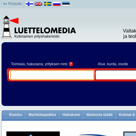
Kirjaudu
Valta
ja te
Kotimainen yrityshakemisto
Toimiala
, hakusana, yrityksen nimi
?
Alue
, kunta, osoite
Etusivu
Markkinapaikka
Hakukone
Mainosta täällä
Kunnat & 