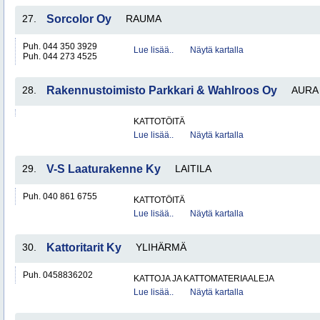
27.
Sorcolor Oy
RAUMA
Puh. 044 350 3929
Lue lisää..
Näytä kartalla
Puh. 044 273 4525
28.
Rakennustoimisto Parkkari & Wahlroos Oy
AURA
KATTOTÖITÄ
Lue lisää..
Näytä kartalla
29.
V-S Laaturakenne Ky
LAITILA
Puh. 040 861 6755
KATTOTÖITÄ
Lue lisää..
Näytä kartalla
30.
Kattoritarit Ky
YLIHÄRMÄ
Puh. 0458836202
KATTOJA JA KATTOMATERIAALEJA
Lue lisää..
Näytä kartalla