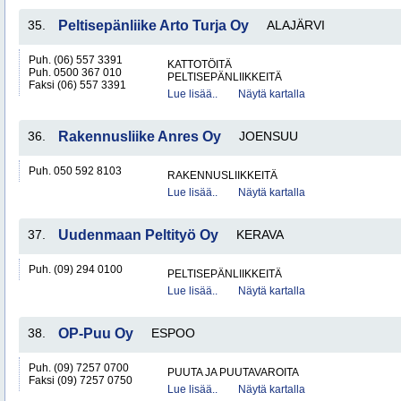
35.
Peltisepänliike Arto Turja Oy
ALAJÄRVI
Puh. (06) 557 3391
KATTOTÖITÄ
Puh. 0500 367 010
PELTISEPÄNLIIKKEITÄ
Faksi (06) 557 3391
Lue lisää..
Näytä kartalla
36.
Rakennusliike Anres Oy
JOENSUU
Puh. 050 592 8103
RAKENNUSLIIKKEITÄ
Lue lisää..
Näytä kartalla
37.
Uudenmaan Peltityö Oy
KERAVA
Puh. (09) 294 0100
PELTISEPÄNLIIKKEITÄ
Lue lisää..
Näytä kartalla
38.
OP-Puu Oy
ESPOO
Puh. (09) 7257 0700
PUUTA JA PUUTAVAROITA
Faksi (09) 7257 0750
Lue lisää..
Näytä kartalla