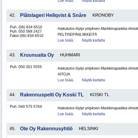
Lue lisää..
Näytä kartalla
42.
Plåtslageri Hellqvist & Snåre
KRONOBY
Puh. (06) 834 6510
Hakutulos löytyi yrityksen Markkinapaikka-ilmoi
Puh. 050 589 2427
PELTISEPÄNLIIKKEITÄ
Faksi (06) 834 6510
Lue lisää..
Näytä kartalla
43.
Kruunuaita Oy
HUHMARI
Puh. 050 301 5555
Hakutulos löytyi yrityksen Markkinapaikka-ilmoi
AITOJA
Lue lisää..
Näytä kartalla
44.
Rakennuspelti Oy Koski TL
KOSKI TL
Puh. 040 575 5764
Hakutulos löytyi yrityksen Markkinapaikka-ilmoi
Lue lisää..
Näytä kartalla
45.
Ote Oy Rakennusyhtiö
HELSINKI