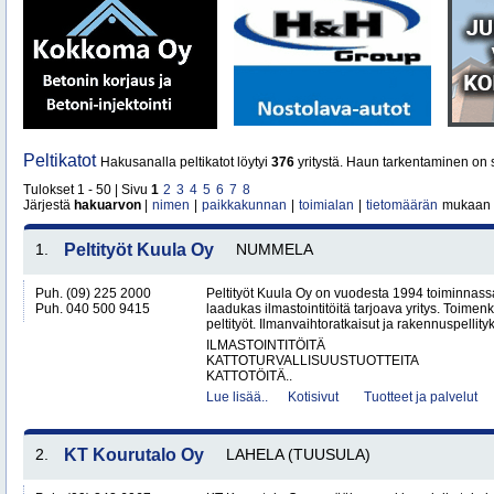
Peltikatot
Hakusanalla peltikatot löytyi
376
yritystä. Haun tarkentaminen on 
Tulokset 1 - 50 | Sivu
1
2
3
4
5
6
7
8
Järjestä
hakuarvon
|
nimen
|
paikkakunnan
|
toimialan
|
tietomäärän
mukaan
1.
Peltityöt Kuula Oy
NUMMELA
Puh. (09) 225 2000
Peltityöt Kuula Oy on vuodesta 1994 toiminnassa
Puh. 040 500 9415
laadukas ilmastointitöitä tarjoava yritys. Toi
peltityöt. Ilmanvaihtoratkaisut ja rakennuspellityk
ILMASTOINTITÖITÄ
KATTOTURVALLISUUSTUOTTEITA
KATTOTÖITÄ..
Lue lisää..
Kotisivut
Tuotteet ja palvelut
2.
KT Kourutalo Oy
LAHELA (TUUSULA)