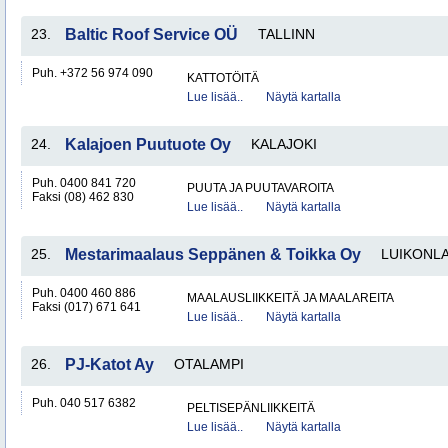
23.
Baltic Roof Service OÜ
TALLINN
Puh. +372 56 974 090
KATTOTÖITÄ
Lue lisää..
Näytä kartalla
24.
Kalajoen Puutuote Oy
KALAJOKI
Puh. 0400 841 720
PUUTA JA PUUTAVAROITA
Faksi (08) 462 830
Lue lisää..
Näytä kartalla
25.
Mestarimaalaus Seppänen & Toikka Oy
LUIKONLA
Puh. 0400 460 886
MAALAUSLIIKKEITÄ JA MAALAREITA
Faksi (017) 671 641
Lue lisää..
Näytä kartalla
26.
PJ-Katot Ay
OTALAMPI
Puh. 040 517 6382
PELTISEPÄNLIIKKEITÄ
Lue lisää..
Näytä kartalla