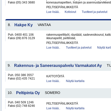
Faksi (05) 343 3680
konesaumapeltien, listojen ja asennustarvikkeid
PELTISEPÄNLIIKKEITÄ
Lue lisää..
Kotisivut
Tuotteet ja palvelut
8.
Hakpe Ky
VANTAA
Puh. 0400 401 106
rakennuspeltityöt, räystäät, sadevesikourut, kattop
Faksi (09) 876 3129
ikkunapellit, peltilistat,
PELTISEPÄNLIIKKEITÄ
Lue lisää..
Tuotteet ja palvelut
Näytä kart
9.
Rakennus- ja Saneerauspalvelu Varmakatot Ay
T
Puh. 050 386 3557
KATTOTÖITÄ
Faksi (02) 435 7421
Lue lisää..
Näytä kartalla
10.
Peltipinta Oy
SOMERO
Puh. 040 509 1246
PELTISEPÄNLIIKKEITÄ
Faksi (02) 748 8246
Lue lisää..
Näytä kartalla