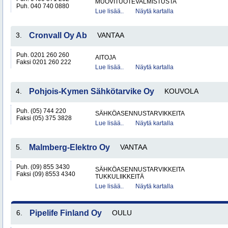
MUOVITUOTEVALMISTUSTA
Puh. 040 740 0880
Lue lisää..
Näytä kartalla
3.
Cronvall Oy Ab
VANTAA
Puh. 0201 260 260
AITOJA
Faksi 0201 260 222
Lue lisää..
Näytä kartalla
4.
Pohjois-Kymen Sähkötarvike Oy
KOUVOLA
Puh. (05) 744 220
SÄHKÖASENNUSTARVIKKEITA
Faksi (05) 375 3828
Lue lisää..
Näytä kartalla
5.
Malmberg-Elektro Oy
VANTAA
Puh. (09) 855 3430
SÄHKÖASENNUSTARVIKKEITA
Faksi (09) 8553 4340
TUKKULIIKKEITÄ
Lue lisää..
Näytä kartalla
6.
Pipelife Finland Oy
OULU