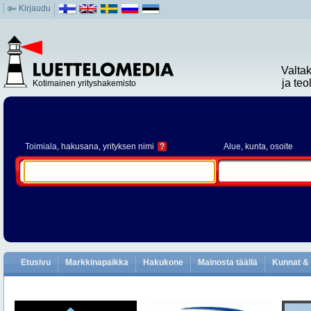
Kirjaudu
Valta
ja te
Kotimainen yrityshakemisto
Toimiala
, hakusana, yrityksen nimi
?
Alue
, kunta, osoite
Etusivu
Markkinapaikka
Hakukone
Mainosta täällä
Kunnat & 