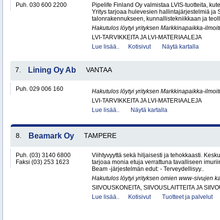
Puh. 030 600 2200
Pipelife Finland Oy valmistaa LVIS-tuotteita, kuten
Yritys tarjoaa hulevesien hallintajärjestelmiä j
talonrakennukseen, kunnallistekniikkaan ja teoll
Hakutulos löytyi yrityksen Markkinapaikka-ilmoi
LVI-TARVIKKEITA JA LVI-MATERIAALEJA
Lue lisää..
Kotisivut
Näytä kartalla
7.
Lining Oy Ab
VANTAA
Puh. 029 006 160
Hakutulos löytyi yrityksen Markkinapaikka-ilmoi
LVI-TARVIKKEITA JA LVI-MATERIAALEJA
Lue lisää..
Näytä kartalla
8.
Beamark Oy
TAMPERE
Puh. (03) 3140 6800
Viihtyvyyttä sekä hiljaisesti ja tehokkaasti. Kes
Faksi (03) 253 1623
tarjoaa monia etuja verrattuna tavalliseen imurii
Beam -järjestelmän edut: - Terveydellisyy..
Hakutulos löytyi yrityksen omien www-sivujen ka
SIIVOUSKONEITA, SIIVOUSLAITTEITA JA SIIV
Lue lisää..
Kotisivut
Tuotteet ja palvelut