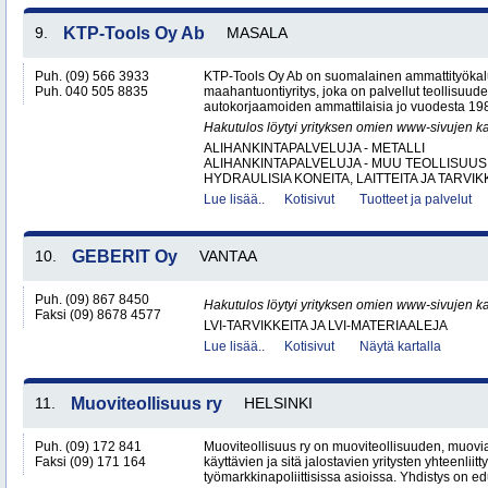
9.
KTP-Tools Oy Ab
MASALA
Puh. (09) 566 3933
KTP-Tools Oy Ab on suomalainen ammattityökal
Puh. 040 505 8835
maahantuontiyritys, joka on palvellut teollisuud
autokorjaamoiden ammattilaisia jo vuodesta 1987. 
Hakutulos löytyi yrityksen omien www-sivujen ka
ALIHANKINTAPALVELUJA - METALLI
ALIHANKINTAPALVELUJA - MUU TEOLLISUUS
HYDRAULISIA KONEITA, LAITTEITA JA TARVIKK
Lue lisää..
Kotisivut
Tuotteet ja palvelut
10.
GEBERIT Oy
VANTAA
Puh. (09) 867 8450
Hakutulos löytyi yrityksen omien www-sivujen ka
Faksi (09) 8678 4577
LVI-TARVIKKEITA JA LVI-MATERIAALEJA
Lue lisää..
Kotisivut
Näytä kartalla
11.
Muoviteollisuus ry
HELSINKI
Puh. (09) 172 841
Muoviteollisuus ry on muoviteollisuuden, muov
Faksi (09) 171 164
käyttävien ja sitä jalostavien yritysten yhteenliit
työmarkkinapoliittisissa asioissa. Yhdistys on ed