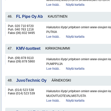
MAARAKENNUSTÖITÄ JA MAANSIIRTOTÖITÄ
Lue lisää..
Näytä kartalla
46.
FL Pipe Oy Ab
KAUSTINEN
Puh. 020 710 9720
Hakutulos löytyi yrityksen omien www-sivujen ka
Puh. 040 763 1218
PUTKIA
Faksi (06) 832 9495
Lue lisää..
Näytä kartalla
47.
KMV-tuotteet
KIRKKONUMMI
Puh. (09) 878 9110
Hakutulos löytyi yrityksen omien www-sivujen ka
Faksi (09) 878 5860
PUMPPUJA
Lue lisää..
Näytä kartalla
48.
JuvoTechnic Oy
ÄÄNEKOSKI
Puh. (014) 523 538
Hakutulos löytyi yrityksen omien www-sivujen ka
Faksi (014) 523 539
MUOVITUOTEVALMISTUSTA
Lue lisää..
Näytä kartalla