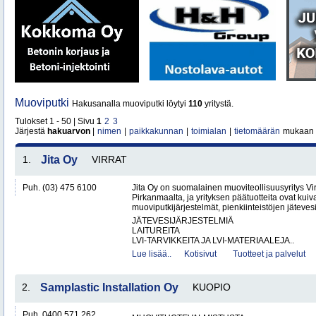
Muoviputki
Hakusanalla muoviputki löytyi
110
yritystä.
Tulokset 1 - 50 | Sivu
1
2
3
Järjestä
hakuarvon
|
nimen
|
paikkakunnan
|
toimialan
|
tietomäärän
mukaan
1.
Jita Oy
VIRRAT
Puh. (03) 475 6100
Jita Oy on suomalainen muoviteollisuusyritys Virr
Pirkanmaalta, ja yrityksen päätuotteita ovat kuiv
muoviputkijärjestelmät, pienkiinteistöjen jätevesi
JÄTEVESIJÄRJESTELMIÄ
LAITUREITA
LVI-TARVIKKEITA JA LVI-MATERIAALEJA..
Lue lisää..
Kotisivut
Tuotteet ja palvelut
2.
Samplastic Installation Oy
KUOPIO
Puh. 0400 571 262