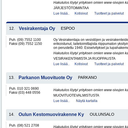
Hakutulos löytyi yrityksen omien www-sivujen ka
JÄRJESTÖTOIMINTAA
Lue lisää..
Kotisivut
Tuotteet ja palvelut
12.
Vesirakentaja Oy
ESPOO
Puh. (09) 7552 1100
Oy Vesirakentaja on vesistöjen ja vesirakenteid
Faksi (09) 7552 1150
erikoistunut, laitetoimittajista riippumaton yksity
on perustettu 1940. Esiselvitykset ja lupahakemu
Hakutulos löytyi yrityksen omien www-sivujen ka
VESIRAKENTAMISTA JA RUOPPAUSTA
Lue lisää..
Kotisivut
Tuotteet ja palvelut
13.
Parkanon Muovituote Oy
PARKANO
Puh. 010 321 0690
Hakutulos löytyi yrityksen omien www-sivujen ka
Faksi (03) 448 0556
MUOVITUOTEVALMISTUSTA
Lue lisää..
Näytä kartalla
14.
Oulun Kestomuovirakenne Ky
OULUNSALO
Puh. (08) 521 2708
Hakutulos löytyi yrityksen omien www-sivujen ka