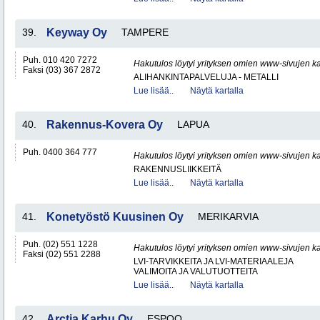
39.
Keyway Oy
TAMPERE
Puh. 010 420 7272
Hakutulos löytyi yrityksen omien www-sivujen ka
Faksi (03) 367 2872
ALIHANKINTAPALVELUJA - METALLI
Lue lisää..
Näytä kartalla
40.
Rakennus-Kovera Oy
LAPUA
Puh. 0400 364 777
Hakutulos löytyi yrityksen omien www-sivujen ka
RAKENNUSLIIKKEITÄ
Lue lisää..
Näytä kartalla
41.
Konetyöstö Kuusinen Oy
MERIKARVIA
Puh. (02) 551 1228
Hakutulos löytyi yrityksen omien www-sivujen ka
Faksi (02) 551 2288
LVI-TARVIKKEITA JA LVI-MATERIAALEJA
VALIMOITA JA VALUTUOTTEITA
Lue lisää..
Näytä kartalla
42.
Arctia Karhu Oy
ESPOO