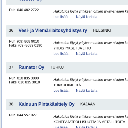
Puh. 040 482 2722
Hakutulos löytyi yrityksen omien www-sivujen ka
Lue lisää..
Näytä kartalla
36.
Vesi- ja Viemärilaitosyhdistys ry
HELSINKI
Puh. (09) 868 9010
Hakutulos löytyi yrityksen omien www-sivujen ka
Faksi (09) 8689 0190
YHDISTYKSET JA LIITOT
Lue lisää..
Näytä kartalla
37.
Ramator Oy
TURKU
Puh. 010 835 3000
Hakutulos löytyi yrityksen omien www-sivujen ka
Faksi 010 835 3010
TUKKULIIKKEITÄ
Lue lisää..
Näytä kartalla
38.
Kainuun Pintakäsittely Oy
KAJAANI
Puh. 044 557 9271
Hakutulos löytyi yrityksen omien www-sivujen ka
KONEPAJATEOLLISUUTTA JA METALLITÖITÄ
Lue lisää..
Näytä kartalla