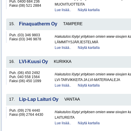
Puh. 0400 684 236
MUOVITUOTTEITA
Faksi (08) 521 2884
Lue lisää..
Näytä kartalla
15.
Finaquatherm Oy
TAMPERE
Puh. (03) 346 9803
Hakutulos löytyi yrityksen omien www-sivujen ka
Faksi (03) 346 9878
LÄMMITYSJÄRJESTELMIÄ
Lue lisää..
Näytä kartalla
16.
LVI-Kuusi Oy
KURIKKA
Puh. (06) 450 2492
Hakutulos löytyi yrityksen omien www-sivujen ka
Puh. 040 558 1564
LVI-TARVIKKEITA JA LVI-MATERIAALEJA
Faksi (06) 450 1099
Lue lisää..
Näytä kartalla
17.
Lip-Lap Laituri Oy
VANTAA
Puh. (09) 276 4440
Hakutulos löytyi yrityksen omien www-sivujen ka
Faksi (09) 2764 4430
LAITUREITA
Lue lisää..
Näytä kartalla