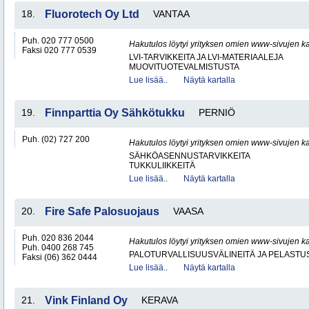
18.
Fluorotech Oy Ltd
VANTAA
Puh. 020 777 0500
Hakutulos löytyi yrityksen omien www-sivujen ka
Faksi 020 777 0539
LVI-TARVIKKEITA JA LVI-MATERIAALEJA
MUOVITUOTEVALMISTUSTA
Lue lisää..
Näytä kartalla
19.
Finnparttia Oy Sähkötukku
PERNIÖ
Puh. (02) 727 200
Hakutulos löytyi yrityksen omien www-sivujen ka
SÄHKÖASENNUSTARVIKKEITA
TUKKULIIKKEITÄ
Lue lisää..
Näytä kartalla
20.
Fire Safe Palosuojaus
VAASA
Puh. 020 836 2044
Hakutulos löytyi yrityksen omien www-sivujen ka
Puh. 0400 268 745
PALOTURVALLISUUSVÄLINEITÄ JA PELASTU
Faksi (06) 362 0444
Lue lisää..
Näytä kartalla
21.
Vink Finland Oy
KERAVA