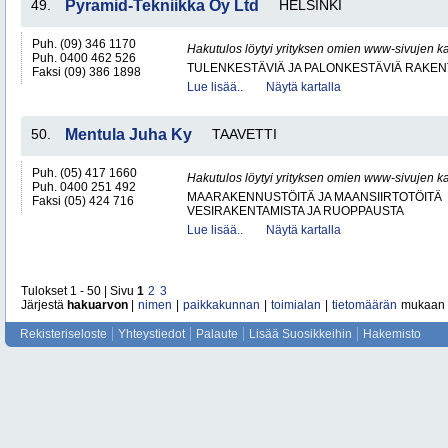
49.
Pyramid-Tekniikka Oy Ltd
HELSINKI
Puh. (09) 346 1170
Hakutulos löytyi yrityksen omien www-sivujen ka
Puh. 0400 462 526
TULENKESTÄVIÄ JA PALONKESTÄVIÄ RAKEN
Faksi (09) 386 1898
Lue lisää..
Näytä kartalla
50.
Mentula Juha Ky
TAAVETTI
Puh. (05) 417 1660
Hakutulos löytyi yrityksen omien www-sivujen ka
Puh. 0400 251 492
MAARAKENNUSTÖITÄ JA MAANSIIRTOTÖITÄ
Faksi (05) 424 716
VESIRAKENTAMISTA JA RUOPPAUSTA
Lue lisää..
Näytä kartalla
Tulokset 1 - 50 | Sivu
1
2
3
Järjestä
hakuarvon
|
nimen
|
paikkakunnan
|
toimialan
|
tietomäärän
mukaan
Rekisteriseloste
Yhteystiedot
Palaute
Lisää Suosikkeihin
Hakemisto