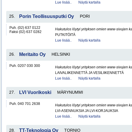
Lue lisää..
Näytä kartalla
25.
Porin Teollisuusputki Oy
PORI
Puh. (02) 637 0122
Hakutulos löytyi yrityksen omien www-sivujen ka
Faksi (02) 637 0282
PUTKITÖITÄ
Lue lisää..
Näytä kartalla
26.
Meritaito Oy
HELSINKI
Puh. 0207 030 300
Hakutulos löytyi yrityksen omien www-sivujen ka
LAIVALIIKENNETTÄ JA VESILIIKENNETTÄ
Lue lisää..
Näytä kartalla
27.
LVI Vuorikoski
MÄRYNUMMI
Puh. 040 701 2638
Hakutulos löytyi yrityksen omien www-sivujen ka
LVI-ASENNUKSIA JA LVI-KORJAUKSIA
Lue lisää..
Näytä kartalla
28.
TT-Teknologia Oy
TORNIO