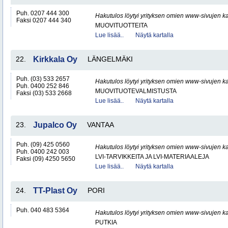
Puh. 0207 444 300
Hakutulos löytyi yrityksen omien www-sivujen ka
Faksi 0207 444 340
MUOVITUOTTEITA
Lue lisää..
Näytä kartalla
22.
Kirkkala Oy
LÄNGELMÄKI
Puh. (03) 533 2657
Hakutulos löytyi yrityksen omien www-sivujen ka
Puh. 0400 252 846
MUOVITUOTEVALMISTUSTA
Faksi (03) 533 2668
Lue lisää..
Näytä kartalla
23.
Jupalco Oy
VANTAA
Puh. (09) 425 0560
Hakutulos löytyi yrityksen omien www-sivujen ka
Puh. 0400 242 003
LVI-TARVIKKEITA JA LVI-MATERIAALEJA
Faksi (09) 4250 5650
Lue lisää..
Näytä kartalla
24.
TT-Plast Oy
PORI
Puh. 040 483 5364
Hakutulos löytyi yrityksen omien www-sivujen ka
PUTKIA