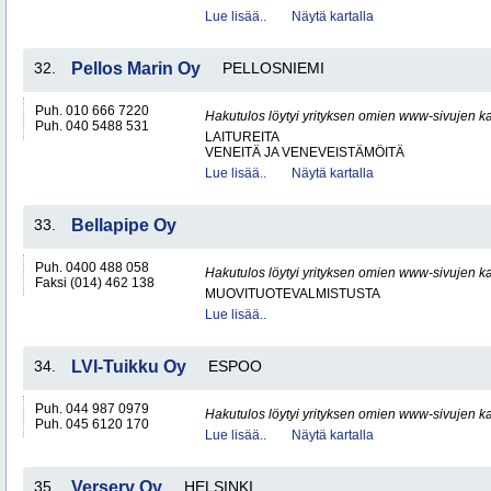
Lue lisää..
Näytä kartalla
32.
Pellos Marin Oy
PELLOSNIEMI
Puh. 010 666 7220
Hakutulos löytyi yrityksen omien www-sivujen ka
Puh. 040 5488 531
LAITUREITA
VENEITÄ JA VENEVEISTÄMÖITÄ
Lue lisää..
Näytä kartalla
33.
Bellapipe Oy
Puh. 0400 488 058
Hakutulos löytyi yrityksen omien www-sivujen ka
Faksi (014) 462 138
MUOVITUOTEVALMISTUSTA
Lue lisää..
34.
LVI-Tuikku Oy
ESPOO
Puh. 044 987 0979
Hakutulos löytyi yrityksen omien www-sivujen ka
Puh. 045 6120 170
Lue lisää..
Näytä kartalla
35.
Verserv Oy
HELSINKI