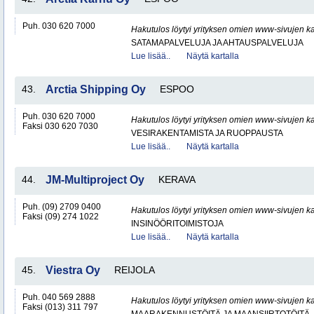
Puh. 030 620 7000
Hakutulos löytyi yrityksen omien www-sivujen ka
SATAMAPALVELUJA JA AHTAUSPALVELUJA
Lue lisää..
Näytä kartalla
43.
Arctia Shipping Oy
ESPOO
Puh. 030 620 7000
Hakutulos löytyi yrityksen omien www-sivujen ka
Faksi 030 620 7030
VESIRAKENTAMISTA JA RUOPPAUSTA
Lue lisää..
Näytä kartalla
44.
JM-Multiproject Oy
KERAVA
Puh. (09) 2709 0400
Hakutulos löytyi yrityksen omien www-sivujen ka
Faksi (09) 274 1022
INSINÖÖRITOIMISTOJA
Lue lisää..
Näytä kartalla
45.
Viestra Oy
REIJOLA
Puh. 040 569 2888
Hakutulos löytyi yrityksen omien www-sivujen ka
Faksi (013) 311 797