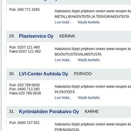
Puh. 040 771 3265
Hakutulos löytyi yrityksen omien www-sivujen ka
METALLIRAKENTEITA JA TERÄSRAKENTEITA
Lue lisää..
Näytä kartalla
29.
Plastservice Oy
KERAVA
Puh. 0207 121 480
Hakutulos löytyi yrityksen omien www-sivujen ka
Faksi 0207 121 482
MUOVITUOTEVALMISTUSTA
Lue lisää..
Näytä kartalla
30.
LVI-Center Auhtola Oy
PORVOO
Puh. 020 789 0630
Hakutulos löytyi yrityksen omien www-sivujen ka
Puh. 0400 713 285
PUTKITÖITÄ
Faksi 020 789 0639
Lue lisää..
Näytä kartalla
31.
Kyrönlahden Porakaivo Oy
KARHE
Puh. 0400 237 051
Hakutulos löytyi yrityksen omien www-sivujen ka
PORAKAIVOJA