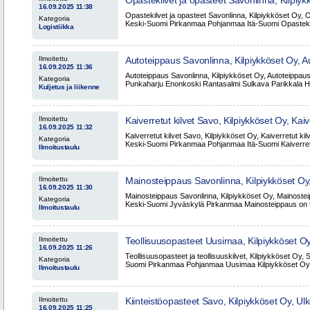
Opastekilvet ja opasteet Savonlinna, Kilpiy
16.09.2025 11:38
Savo Uusimaa Keski-Suomi Pirkanmaa Poh
Opastekilvet ja opasteet Savonlinna, Kilpiykköset Oy
Kategoria
Keski-Suomi Pirkanmaa Pohjanmaa Itä-Suomi Opastekilv
Logistiikka
Ilmoitettu
Autoteippaus Savonlinna, Kilpiykköset Oy, 
16.09.2025 11:36
Kerimäki Punkaharju Enonkoski Rantasalmi 
Autoteippaus Savonlinna, Kilpiykköset Oy, Autoteippau
Kategoria
Heinävesi
Punkaharju Enonkoski Rantasalmi Sulkava Parikkala He
Kuljetus ja liikenne
Ilmoitettu
Kaiverretut kilvet Savo, Kilpiykköset Oy, Kaiv
16.09.2025 11:32
Savonlinna Uusimaa Keski-Suomi Pirkanma
Kaiverretut kilvet Savo, Kilpiykköset Oy, Kaiverretut k
Kategoria
Keski-Suomi Pirkanmaa Pohjanmaa Itä-Suomi Kaiverretut
Ilmoitustaulu
Ilmoitettu
Mainosteippaus Savonlinna, Kilpiykköset O
16.09.2025 11:30
Savonlinna Savo Uusimaa Keski-Suomi Jyv
Mainosteippaus Savonlinna, Kilpiykköset Oy, Mainost
Kategoria
Keski-Suomi Jyväskylä Pirkanmaa Mainosteippaus on te
Ilmoitustaulu
Ilmoitettu
Teollisuusopasteet Uusimaa, Kilpiykköset Oy
16.09.2025 11:26
Teollisuuskilvet Uusimaa Savonlinna Keski
Teollisuusopasteet ja teollisuuskilvet, Kilpiykköset Oy,
Kategoria
Pohjanmaa Itä-Suomi
Suomi Pirkanmaa Pohjanmaa Uusimaa Kilpiykköset Oy 
Ilmoitustaulu
Ilmoitettu
Kiinteistöopasteet Savo, Kilpiykköset Oy, Ul
16.09.2025 11:25