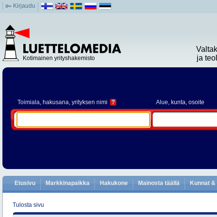
Kirjaudu
Valta
ja te
Kotimainen yrityshakemisto
Toimiala
, hakusana, yrityksen nimi
?
Alue
, kunta, osoite
Etusivu
Markkinapaikka
Hakukone
Mainosta täällä
Kunnat & 
Tulosta sivu