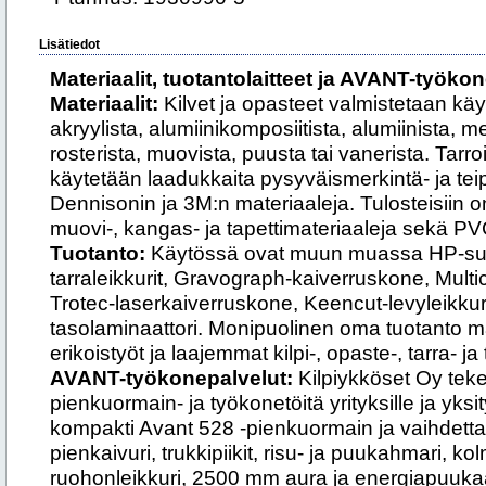
Lisätiedot
Materiaalit, tuotantolaitteet ja AVANT-työko
Materiaalit:
Kilvet ja opasteet valmistetaan k
akryylista, alumiinikomposiitista, alumiinista, m
rosterista, muovista, puusta tai vanerista. Tarr
käytetään laadukkaita pysyväismerkintä- ja te
Dennisonin ja 3M:n materiaaleja. Tulosteisiin on
muovi-, kangas- ja tapettimateriaaleja sekä PV
Tuotanto:
Käytössä ovat muun muassa HP-suu
tarraleikkurit, Gravograph-kaiverruskone, Mult
Trotec-laserkaiverruskone, Keencut-levyleikkurit
tasolaminaattori. Monipuolinen oma tuotanto ma
erikoistyöt ja laajemmat kilpi-, opaste-, tarra- 
AVANT-työkonepalvelut:
Kilpiykköset Oy tekee
pienkuormain- ja työkonetöitä yrityksille ja yks
kompakti Avant 528 -pienkuormain ja vaihdettavi
pienkaivuri, trukkipiikit, risu- ja puukahmari, k
ruohonleikkuri, 2500 mm aura ja energiapuuk