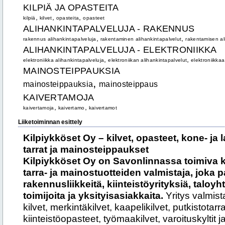
KILPIÄ JA OPASTEITA
,
,
,
kilpiä
kilvet
opasteita
opasteet
ALIHANKINTAPALVELUJA - RAKENNUS
,
,
rakennus alihankintapalveluja
rakentaminen alihankintapalvelut
rakentamisen al
ALIHANKINTAPALVELUJA - ELEKTRONIIKKA
,
,
elektroniikka alihankintapalveluja
elektroniikan alihankintapalvelut
elektroniikkaa
MAINOSTEIPPAUKSIA
,
mainosteippauksia
mainosteippaus
KAIVERTAMOJA
,
,
kaivertamoja
kaivertamo
kaivertamot
Liiketoiminnan esittely
Kilpiykköset Oy – kilvet, opasteet, kone- ja l
tarrat ja mainosteippaukset
Kilpiykköset Oy on Savonlinnassa toimiva ko
tarra- ja mainostuotteiden valmistaja, joka pa
rakennusliikkeitä, kiinteistöyrityksiä, taloyhtiö
toimijoita ja yksityisasiakkaita.
Yritys valmista
kilvet, merkintäkilvet, kaapelikilvet, putkistotarr
kiinteistöopasteet, työmaakilvet, varoituskyltit ja 