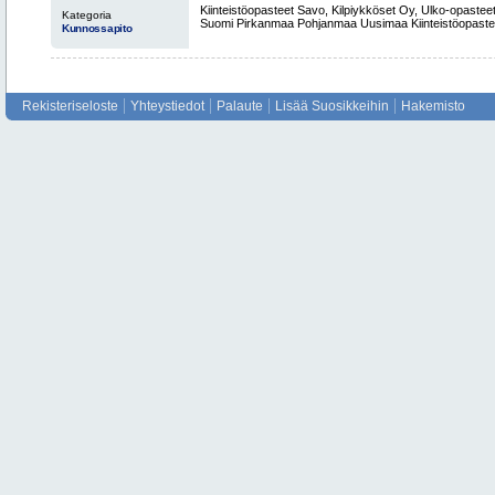
Kiinteistöopasteet Savo Savonlinna Uusima
Kiinteistöopasteet Savo, Kilpiykköset Oy, Ulko-opastee
Kategoria
Pirkanmaa Pohjanmaa Itä-Suomi
Suomi Pirkanmaa Pohjanmaa Uusimaa Kiinteistöopasteet
Kunnossapito
Rekisteriseloste
Yhteystiedot
Palaute
Lisää Suosikkeihin
Hakemisto