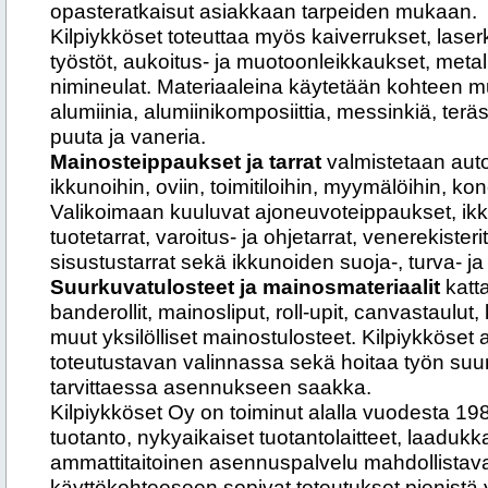
opasteratkaisut asiakkaan tarpeiden mukaan.
Kilpiykköset toteuttaa myös kaiverrukset, laser
työstöt, aukoitus- ja muotoonleikkaukset, metallis
nimineulat. Materiaaleina käytetään kohtee
alumiinia, alumiinikomposiittia, messinkiä, teräs
puuta ja vaneria.
Mainosteippaukset ja tarrat
valmistetaan autoi
ikkunoihin, oviin, toimitiloihin, myymälöihin, konei
Valikoimaan kuuluvat ajoneuvoteippaukset, ikk
tuotetarrat, varoitus- ja ohjetarrat, venerekisterita
sisustustarrat sekä ikkunoiden suoja-, turva- j
Suurkuvatulosteet ja mainosmateriaalit
katta
banderollit, mainosliput, roll-upit, canvastaulut,
muut yksilölliset mainostulosteet. Kilpiykköset 
toteutustavan valinnassa sekä hoitaa työn suun
tarvittaessa asennukseen saakka.
Kilpiykköset Oy on toiminut alalla vuodesta 1
tuotanto, nykyaikaiset tuotantolaitteet, laadukka
ammattitaitoinen asennuspalvelu mahdollistavat
käyttökohteeseen sopivat toteutukset pienistä yks