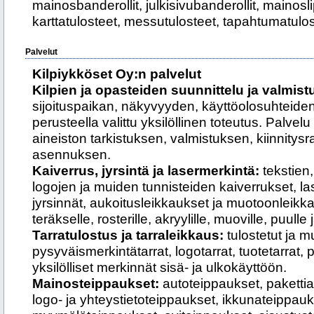
mainosbanderollit, julkisivubanderollit, mainoslip
karttatulosteet, messutulosteet, tapahtumatulostee
Palvelut
Kilpiykköset Oy:n palvelut
Kilpien ja opasteiden suunnittelu ja valmist
sijoituspaikan, näkyvyyden, käyttöolosuhteiden
perusteella valittu yksilöllinen toteutus. Palvel
aineiston tarkistuksen, valmistuksen, kiinnitysr
asennuksen.
Kaiverrus, jyrsintä ja lasermerkintä:
tekstien
logojen ja muiden tunnisteiden kaiverrukset, l
jyrsinnät, aukoitusleikkaukset ja muotoonleikkau
teräkselle, rosterille, akryylille, muoville, puulle 
Tarratulostus ja tarraleikkaus:
tulostetut ja mu
pysyväismerkintätarrat, logotarrat, tuotetarrat, 
yksilölliset merkinnät sisä- ja ulkokäyttöön.
Mainosteippaukset:
autoteippaukset, paketti
logo- ja yhteystietoteippaukset, ikkunateippauks