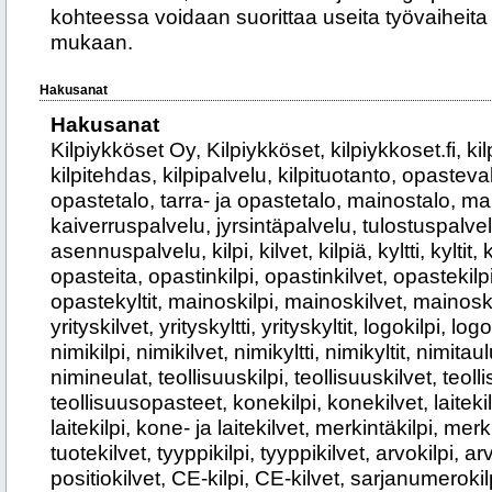
kohteessa voidaan suorittaa useita työvaiheita 
mukaan.
Hakusanat
Hakusanat
Kilpiykköset Oy, Kilpiykköset, kilpiykkoset.fi, kilpiyritys, kilpivalmistaja, kilpitehdas, kilpipalvelu, kilpituotanto, opastevalmistaja, opasteyritys, opastetalo, tarra- ja opastetalo, mainostalo, mainosalan yritys, kaivertamo, kaiverruspalvelu, jyrsintäpalvelu, tulostuspalvelu, suurkuvatulostus, asennuspalvelu, kilpi, kilvet, kilpiä, kyltti, kyltit, kylttejä, opaste, opasteet, opasteita, opastinkilpi, opastinkilvet, opastekilpi, opastekilvet, opastekyltti, opastekyltit, mainoskilpi, mainoskilvet, mainoskyltti, mainoskyltit, yrityskilpi, yrityskilvet, yrityskyltti, yrityskyltit, logokilpi, logokilvet, logokyltti, logokyltit, nimikilpi, nimikilvet, nimikyltti, nimikyltit, nimitaulu, nimitaulut, nimineula, nimineulat, teollisuuskilpi, teollisuuskilvet, teollisuusopaste, teollisuusopasteet, konekilpi, konekilvet, laitekilpi, laitekilvet, kone- ja laitekilpi, kone- ja laitekilvet, merkintäkilpi, merkintäkilvet, tuotekilpi, tuotekilvet, tyyppikilpi, tyyppikilvet, arvokilpi, arvokilvet, positiokilpi, positiokilvet, CE-kilpi, CE-kilvet, sarjanumerokilpi, sarjanumerokilvet, kaapelikilpi, kaapelikilvet, putkistokilpi, putkistokilvet, venttiilikilpi, venttiilikilvet, kojekilpi, kojekilvet, sähkökilpi, sähkökilvet, sähkökeskuskilpi, sähkökeskuskilvet, ohjauspaneeli, ohjauspaneelit, käyttöpaneeli, käyttöpaneelit, ohjaus- ja käyttöpaneeli, ohjaus- ja käyttöpaneelit, kaiverrus, kaiverrukset, kaivertaminen, kilpikaiverrus, kilpikaiverrukset, kylttikaiverrus, kylttikaiverrukset, laserkaiverrus, laserkaiverrukset, lasermerkintä, lasermerkinnät, laserkilpi, laserkilvet, jyrsintä, jyrsinnät, kilpijyrsintä, kilpijyrsinnät, kylttijyrsintä, kylttijyrsinnät, CNC-jyrsintä, CNC-jyrsinnät, aukoitusleikkaus, aukoitusleikkaukset, muotoonleikkaus, muotoonleikkaukset, irtokirjain, irtokirjaimet, metallikirjain, metallikirjaimet, metalliset irtokirjaimet, tarra, tarrat, tarratuotanto, tarratuloste, tarratulosteet, tarratulostus, tarratulostukset, mainostarra, mainostarrat, logotarra, logotarrat, yritystarra, yritystarrat, tuotetarra, tuotetarrat, tuotemerkintä, tuotemerkinnät, merkintätarra, merkintätarrat, ohjetarra, ohjetarrat, varoitustarra, varoitustarrat, turvatarra, turvatarrat, putkitarra, putkitarrat, putkistotarra, putkistotarrat, kaapelitarrat, lajittelutarra, lajittelutarrat, jätteiden lajittelutarrat, venerekisteritarra, venerekisteritarrat, rekisteritunnustarra, rekisteritunnustarrat, sisustustarra, sisustustarrat, seinätarra, seinätarrat, lattiatarrat, lattiamerkintä, lattiamerkinnät, tarrakirjain, tarrakirjaimet, leikattu tarra, leikatut tarrat, tulostettu tarra, tulostetut tarrat, mainosteippaus, mainosteippaukset, teippaus, teippaukset, autoteippaus, autoteippaukset, ajoneuvoteippaus, ajoneuvoteippaukset, pakettiautoteippaus, pakettiautoteippaukset, henkilöautoteippaus, henkilöautoteippaukset, logoteippaus, logoteippaukset, osateippaus, osateippaukset, yliteippaus, yliteippaukset, ikkunateippaus, ikkunateippaukset, toimitilateippaus, toimitilateippaukset, liiketilateippaus, liiketilateippaukset, sisätilateippaus, sisätilateippaukset, opasteteippaus, opasteteippaukset, myymäläteippaus, myymäläteippaukset, oviteippaus, oviteippaukset, lasiteippaus, lasiteippaukset, kalvotus, kalvotukset, ikkunakalvo, ikkunakalvot, suojakalvo, suojakalvot, turvakalvo, turvakalvot, näkösuojakalvo, näkösuojakalvot, aurinkosuojakalvo, aurinkosuojakalvot, UV-suojakalvo, UV-suojakalvot, erikoiskalvo, erikoiskalvot, suurkuvatuloste, suurkuvatulosteet, suurkuvatulostukset, kuvatuloste, kuvatulosteet, mainostuloste, mainostulosteet, juliste, julisteet, suurjuliste, suurjulisteet, banderolli, banderollit, mainosbanderolli, mainosbanderollit, julkisivubanderolli, julkisivubanderollit, mainoslippu, mainosliput, yrityslippu, yritysliput, roll-up, roll-upit, rollup, rollupit, canvastaulu, canvastaulut, canvas-tuloste, canvas-tulosteet, karttatuloste, karttatulosteet, tapettituloste, tapettitulosteet, messutuloste, messutulosteet, tapahtumatuloste, tapahtumatulosteet, mainosmateriaali, mainosmateriaalit, kiinteistöopaste, kiinteistöopasteet, rakennusopaste, rakennusopasteet, yritysopaste, yritysopasteet, toimitilaopaste, toimitilaopasteet, liiketilaopaste, liiketilaopasteet, sisäopaste, sisäopasteet, ulko-opaste, ulko-opasteet, alueopaste, alueopasteet, aluekartta, aluekartat, karttaopaste, karttaopasteet, infotaulu, infotaulut, informaatiotaulu, informaatiotaulut, opastetaulu, opastetaulut, ovikilpi, ovikilvet, ovikyltti, ovikyltit, ohjekilpi, ohjekilvet, ohjekyltti, ohjekyltit, porrastaulu, porrastaulut, porrasopaste, porrasopasteet, aulaopaste, aulaopasteet, hissiopaste, hissiopasteet, riippuva opaste, riippuvat opasteet, seinäopaste, seinäopasteet, jälkivalaiseva opaste, jälkivalaisevat opasteet, poistumistieopaste, poistumistieopasteet, turvaopaste, turvaopasteet, varoituskilpi, varoituskilvet, varoituskyltti, varoituskyltit, liikennemerkki, liikennemerkit, tienviitta, tienviitat, työmaakilpi, työmaakilvet, työmaakyltti, työmaakyltit, työmaataulu, työmaataulut, työmaaopaste, työmaaopasteet, A-standi, A-standit, katustandi, katustandit, kiinteistönumerokilpi, kiinteistönumerokilvet, talonumero, talonumerot, talonumerokilpi, talonumerokilvet, autopaikkakilpi, autopaikkakilvet, parkkipaikkakilpi, parkkipaikkakilvet, jätekatoksen opaste, jätekatoksen opasteet, jätekilpi, jätekilvet, postilaatikon nimikyltti, postilaatikon nimikyltit, rakennuksen nimiopaste, rakennuksen nimiopasteet, tulostus, tulostukset, pientulostus, pientulostukset, kopio, kopiot, kopiointi, kopiointipalvelu, laminointi, laminoinnit, laminointipalvelu, flyer, flyerit, mainoslehtinen, mainoslehtiset, käyntikortti, käyntikortit, käyntikorttitulostus, tulostus ja laminointi, mainostuotteiden asennus, opasteiden asennus, kilpien asennus, kylttien asennus, teippausten asennus, tulosteiden asennus, alihankinta-asennus, alihankinta-asennukset, mainosalan alihankinta, mainosalan alihankintatyö, pienkuormainpalvelu, pienkuormainpalvelut, pienkuormaintyö, pienkuormaintyöt, työkonepalvelu, työkonepalvelut, Avant-palvelu, Avant-työt, Avant 528, Avant 528 työt, pienkaivurityö, pienkaivurityöt, kaivuutyö, kaivuutyöt, trukkipiikkityö, trukkipiikkityöt, risukahmarityö, risukahmarityöt, puukahmarityö, puukahmarityöt, kuormaustyö, kuormaustyöt, ruohonleikkuu, ruohonleikkaus, auraus, lumenauraus, energiapuun kaato, energiapuukaatokoura, teollisuuden kilvet, teollisuuden opasteet, teollisuuden merkintäkilvet, teollisuuden konekilvet, teollisuuden laitekilvet, teollisuuden CE-kilvet, teollisuuden tyyppikilvet, teollisuuden arvokilvet, teollisuuden positiokilvet, teollisuuden kaapelikilvet, teollisuuden putkistomerkinnät, teollisuuden varoituskilvet, teollisuuden ohjekilvet, teollisuuden turvakilvet, teollisuuden ohjauspaneelit, teollisuuden käyttöpaneelit, teollisuuden 