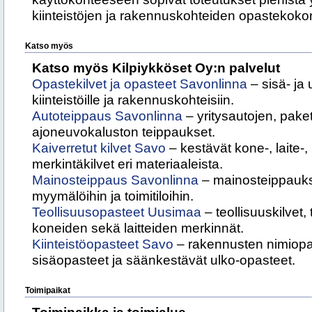
kiinteistöjen ja rakennuskohteiden opastekoko
Katso myös
Katso myös Kilpiykköset Oy:n palvelut
Opastekilvet ja opasteet Savonlinna
– sisä- ja 
kiinteistöille ja rakennuskohteisiin.
Autoteippaus Savonlinna
– yritysautojen, pake
ajoneuvokaluston teippaukset.
Kaiverretut kilvet Savo
– kestävät kone-, laite-, 
merkintäkilvet eri materiaaleista.
Mainosteippaus Savonlinna
– mainosteippaukse
myymälöihin ja toimitiloihin.
Teollisuusopasteet Uusimaa
– teollisuuskilvet,
koneiden sekä laitteiden merkinnät.
Kiinteistöopasteet Savo
– rakennusten nimiopas
sisäopasteet ja säänkestävät ulko-opasteet.
Toimipaikat