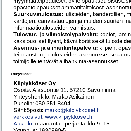
myymäläteippaukset, oviteippaukset, sisustust
opasteteippaukset ammattitaitoisesti asennettu
Suurkuvatulostus:
julisteiden, banderollien, m
karttojen, canvastaulujen ja muiden suurten ma
informaatiotulosteiden valmistus.
Tulostus- ja viimeistelypalvelut:
kopiot, lamino
kaksipuoliset flyerit, käyntikortit sekä tulosteide
Asennus- ja alihankintapalvelu:
kilpien, opas
teippausten ja tulosteiden asennukset sekä main
toimijoille tehtävät alihankinta-asennukset.
Yhteystiedot
Kilpiykköset Oy
Osoite: Alasuontie 11, 57210 Savonlinna
Yhteyshenkilö: Marko Asikainen
Puhelin: 050 351 8404
Sähköposti:
marko@kilpiykkoset.fi
verkkosivut
:
www.kilpiykkoset.fi
Aukiolo
: maanantai–perjantai klo 9–15
Y-tunnus: 1930990-5