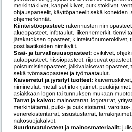
merkintäkilvet, kaapelikilvet, putkistokilvet, vent
ohjauspaneelit, käyttöpaneelit sekä koneiden ja 
ohjemerkinnät.
Kiinteistöopasteet:
rakennusten nimiopasteet, ir
alueopasteet, infotaulut, liikennemerkit, tienviit
jätekatoksen opasteet, kiinteistönumerokilvet, 
postilaatikoiden nimikyltit.
Sisä- ja turvallisuusopasteet:
ovikilvet, ohjeki
aulaopasteet, hissiopasteet, riippuvat opasteet
poistumistieopasteet, jälkivalaisevat opasteet, t
sekä työmaaopasteet ja työmaataulut.
Kaiverretut ja jyrsityt tuotteet:
kaiverruskilvet, 
nimineulat, metalliset irtokirjaimet, puukirjaime
asiakkaan logon tai tunnuksen mukaan muotoon l
Tarrat ja kalvot:
mainostarrat, logotarrat, yrityst
merkintätarrat, putki- ja putkistotarrat, varoitus- j
venerekisteritarrat, sisustustarrat, tarrakirjaime
näkösuojakalvot.
Suurkuvatulosteet ja mainosmateriaalit:
julis