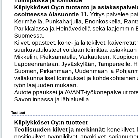
Toimipaikka ja toimialue
Kilpiykköset Oy:n tuotanto ja asiakaspalvel
osoitteessa Alasuontie 11.
Yritys palvelee pa
Kerimäellä, Punkaharjulla, Enonkoskella, Ranta
Parikkalassa ja Heinävedellä sekä laajemmin E
Suomessa.
Kilvet, opasteet, kone- ja laitekilvet, kaiverretut t
suurkuvatulosteet voidaan toimittaa asiakka
Mikkeliin, Pieksämäelle, Varkauteen, Kuopioo
Lappeenrantaan, Jyväskylään, Tampereelle, He
Suomen, Pirkanmaan, Uudenmaan ja Pohjanmaa
valtakunnalliset toimitukset ja kohdekohtaine
työn laajuuden mukaan.
Autoteippaukset ja AVANT-työkonepalvelut toteu
Savonlinnassa ja lähialueilla.
Tuotteet
Kilpiykköset Oy:n tuotteet
Teollisuuden kilvet ja merkinnät:
konekilvet, l
positiokilvet, tyyppikilvet, arvokilvet, sarjanumer