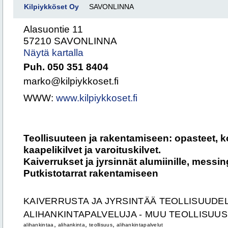
Kilpiykköset Oy
SAVONLINNA
Alasuontie 11
57210 SAVONLINNA
Näytä kartalla
Puh. 050 351 8404
marko@kilpiykkoset.fi
WWW:
www.kilpiykkoset.fi
Teollisuuteen ja rakentamiseen: opasteet, kon
kaapelikilvet ja varoituskilvet.
Kaiverrukset ja jyrsinnät alumiinille, messing
Putkistotarrat rakentamiseen
KAIVERRUSTA JA JYRSINTÄÄ TEOLLISUUDE
ALIHANKINTAPALVELUJA - MUU TEOLLISUUS
,
,
,
alihankintaa
alihankinta
teollisuus
alihankintapalvelut