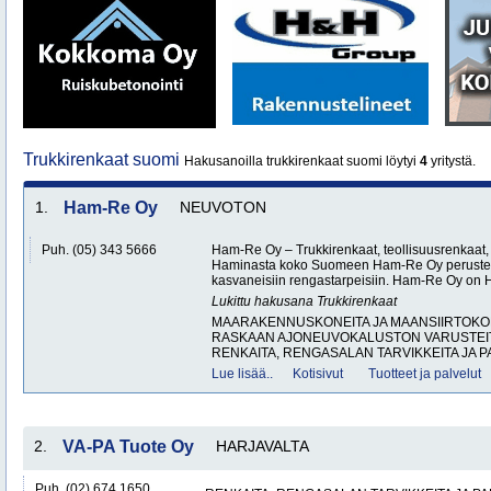
Trukkirenkaat suomi
Hakusanoilla trukkirenkaat suomi löytyi
4
yritystä.
1.
Ham-Re Oy
NEUVOTON
Puh. (05) 343 5666
Ham-Re Oy – Trukkirenkaat, teollisuusrenkaat, 
Haminasta koko Suomeen Ham-Re Oy perustett
kasvaneisiin rengastarpeisiin. Ham-Re Oy on
Lukittu hakusana
Trukkirenkaat
MAARAKENNUSKONEITA JA MAANSIIRTOKON
RASKAAN AJONEUVOKALUSTON VARUSTEITA
RENKAITA, RENGASALAN TARVIKKEITA JA P
Lue lisää..
Kotisivut
Tuotteet ja palvelut
2.
VA-PA Tuote Oy
HARJAVALTA
Puh. (02) 674 1650