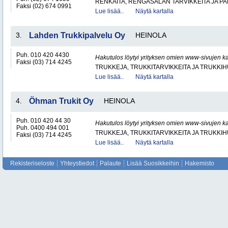
RENKAITA, RENGASALAN TARVIKKEITA JA P
Faksi (02) 674 0991
Lue lisää..
Näytä kartalla
3.
Lahden Trukkipalvelu Oy
HEINOLA
Puh. 010 420 4430
Hakutulos löytyi yrityksen omien www-sivujen ka
Faksi (03) 714 4245
TRUKKEJA, TRUKKITARVIKKEITA JA TRUKKI
Lue lisää..
Näytä kartalla
4.
Öhman Trukit Oy
HEINOLA
Puh. 010 420 44 30
Hakutulos löytyi yrityksen omien www-sivujen ka
Puh. 0400 494 001
TRUKKEJA, TRUKKITARVIKKEITA JA TRUKKI
Faksi (03) 714 4245
Lue lisää..
Näytä kartalla
Rekisteriseloste
Yhteystiedot
Palaute
Lisää Suosikkeihin
Hakemisto