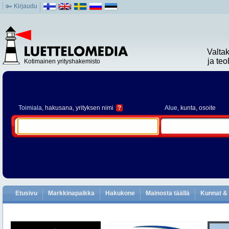
Kirjaudu
Valta
ja te
Kotimainen yrityshakemisto
Toimiala
, hakusana, yrityksen nimi
?
Alue
, kunta, osoite
Etusivu
Markkinapaikka
Hakukone
Mainosta täällä
Kunnat & 