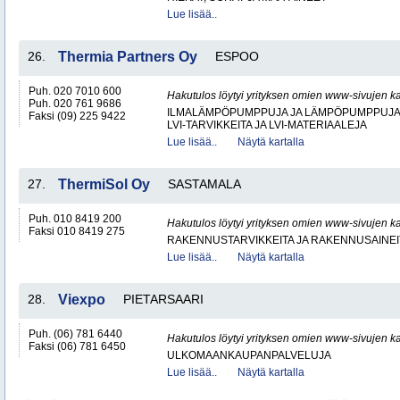
Lue lisää..
26.
Thermia Partners Oy
ESPOO
Puh. 020 7010 600
Hakutulos löytyi yrityksen omien www-sivujen ka
Puh. 020 761 9686
ILMALÄMPÖPUMPPUJA JA LÄMPÖPUMPPUJ
Faksi (09) 225 9422
LVI-TARVIKKEITA JA LVI-MATERIAALEJA
Lue lisää..
Näytä kartalla
27.
ThermiSol Oy
SASTAMALA
Puh. 010 8419 200
Hakutulos löytyi yrityksen omien www-sivujen ka
Faksi 010 8419 275
RAKENNUSTARVIKKEITA JA RAKENNUSAINEI
Lue lisää..
Näytä kartalla
28.
Viexpo
PIETARSAARI
Puh. (06) 781 6440
Hakutulos löytyi yrityksen omien www-sivujen ka
Faksi (06) 781 6450
ULKOMAANKAUPANPALVELUJA
Lue lisää..
Näytä kartalla