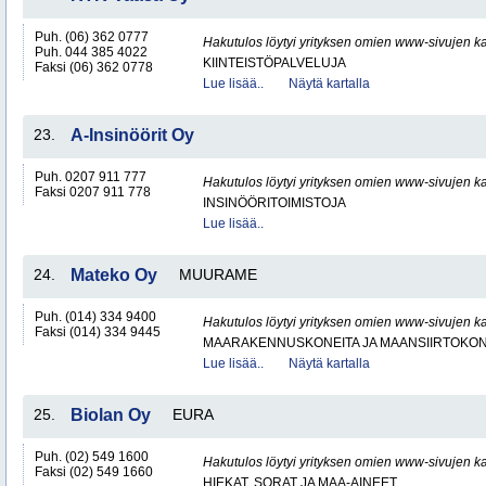
Puh. (06) 362 0777
Hakutulos löytyi yrityksen omien www-sivujen ka
Puh. 044 385 4022
KIINTEISTÖPALVELUJA
Faksi (06) 362 0778
Lue lisää..
Näytä kartalla
23.
A-Insinöörit Oy
Puh. 0207 911 777
Hakutulos löytyi yrityksen omien www-sivujen ka
Faksi 0207 911 778
INSINÖÖRITOIMISTOJA
Lue lisää..
24.
Mateko Oy
MUURAME
Puh. (014) 334 9400
Hakutulos löytyi yrityksen omien www-sivujen ka
Faksi (014) 334 9445
MAARAKENNUSKONEITA JA MAANSIIRTOKONE
Lue lisää..
Näytä kartalla
25.
Biolan Oy
EURA
Puh. (02) 549 1600
Hakutulos löytyi yrityksen omien www-sivujen ka
Faksi (02) 549 1660
HIEKAT, SORAT JA MAA-AINEET