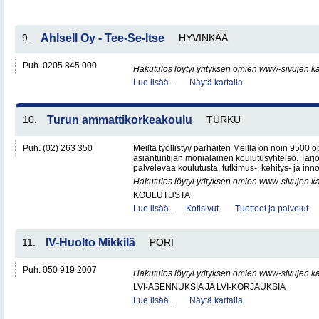
9.
Ahlsell Oy - Tee-Se-Itse
HYVINKÄÄ
Puh. 0205 845 000
Hakutulos löytyi yrityksen omien www-sivujen ka
Lue lisää..
Näytä kartalla
10.
Turun ammattikorkeakoulu
TURKU
Puh. (02) 263 350
Meiltä työllistyy parhaiten Meillä on noin 9500 o
asiantuntijan monialainen koulutusyhteisö. Ta
palvelevaa koulutusta, tutkimus-, kehitys- ja inno
Hakutulos löytyi yrityksen omien www-sivujen ka
KOULUTUSTA
Lue lisää..
Kotisivut
Tuotteet ja palvelut
11.
IV-Huolto Mikkilä
PORI
Puh. 050 919 2007
Hakutulos löytyi yrityksen omien www-sivujen ka
LVI-ASENNUKSIA JA LVI-KORJAUKSIA
Lue lisää..
Näytä kartalla