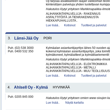
Oy tarjoaa asiakkailleen laajan valikoiman teol
kiinteistöjen palveluja yhden luotettavan kumppa
Hakutulos löytyi yrityksen Markkinapaikka-ilmoi
ALIHANKINTAPALVELUJA - RAKENNUS
ASFALTTITÖITÄ JA TIENRAKENNUSTA
HIEKKAPUHALLUSTA..
Lue lisää..
Kotisivut
Tuotteet ja palvelut
3.
Länsi-Jää Oy
PORI
Puh. (02) 538 3000
Kylmäalan asiantuntijayritys lähes 50 vuoden aj
Puh. 0400 532 350
kokenut kylmäalan asiantuntijayritys, joka toimitta
kylmäkoneet, kylmälaitteet ja kylmätilaelementit y
Hakutulos löytyi yrityksen Markkinapaikka-ilmoi
ALIHANKINTAPALVELUJA - ELEKTRONIIKKA
ALIHANKINTAPALVELUJA - METALLI
ALIHANKINTAPALVELUJA - MUU TEOLLISUUS.
Lue lisää..
Kotisivut
Tuotteet ja palvelut
4.
Ahlsell Oy - Kylmä
HYVINKÄÄ
Puh. 0205 845 000
Hakutulos löytyi yrityksen omien www-sivujen ka
Lue lisää..
Näytä kartalla