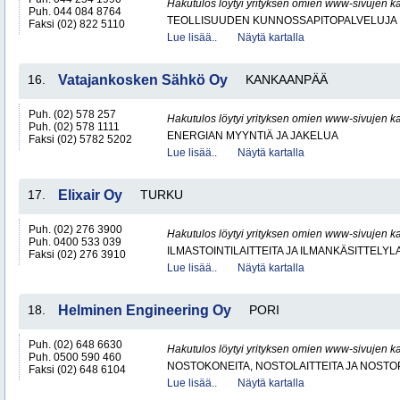
Hakutulos löytyi yrityksen omien www-sivujen ka
Puh. 044 084 8764
TEOLLISUUDEN KUNNOSSAPITOPALVELUJA
Faksi (02) 822 5110
Lue lisää..
Näytä kartalla
16.
Vatajankosken Sähkö Oy
KANKAANPÄÄ
Puh. (02) 578 257
Hakutulos löytyi yrityksen omien www-sivujen ka
Puh. (02) 578 1111
ENERGIAN MYYNTIÄ JA JAKELUA
Faksi (02) 5782 5202
Lue lisää..
Näytä kartalla
17.
Elixair Oy
TURKU
Puh. (02) 276 3900
Hakutulos löytyi yrityksen omien www-sivujen ka
Puh. 0400 533 039
ILMASTOINTILAITTEITA JA ILMANKÄSITTELYLA
Faksi (02) 276 3910
Lue lisää..
Näytä kartalla
18.
Helminen Engineering Oy
PORI
Puh. (02) 648 6630
Hakutulos löytyi yrityksen omien www-sivujen ka
Puh. 0500 590 460
NOSTOKONEITA, NOSTOLAITTEITA JA NOST
Faksi (02) 648 6104
Lue lisää..
Näytä kartalla