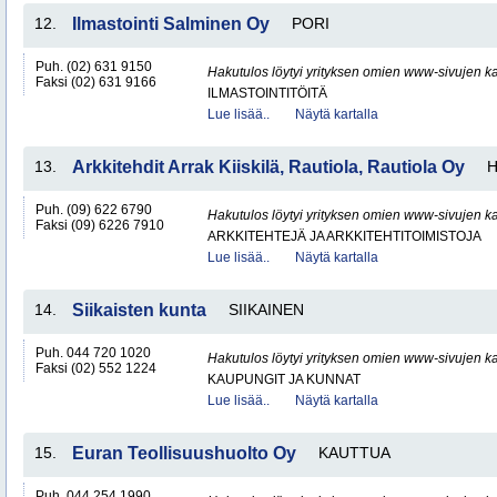
12.
Ilmastointi Salminen Oy
PORI
Puh. (02) 631 9150
Hakutulos löytyi yrityksen omien www-sivujen ka
Faksi (02) 631 9166
ILMASTOINTITÖITÄ
Lue lisää..
Näytä kartalla
13.
Arkkitehdit Arrak Kiiskilä, Rautiola, Rautiola Oy
H
Puh. (09) 622 6790
Hakutulos löytyi yrityksen omien www-sivujen ka
Faksi (09) 6226 7910
ARKKITEHTEJÄ JA ARKKITEHTITOIMISTOJA
Lue lisää..
Näytä kartalla
14.
Siikaisten kunta
SIIKAINEN
Puh. 044 720 1020
Hakutulos löytyi yrityksen omien www-sivujen ka
Faksi (02) 552 1224
KAUPUNGIT JA KUNNAT
Lue lisää..
Näytä kartalla
15.
Euran Teollisuushuolto Oy
KAUTTUA
Puh. 044 254 1990