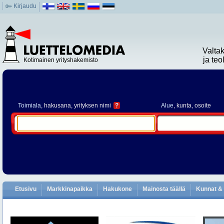
Kirjaudu
Valta
ja te
Kotimainen yrityshakemisto
Toimiala
, hakusana, yrityksen nimi
?
Alue
, kunta, osoite
Etusivu
Markkinapaikka
Hakukone
Mainosta täällä
Kunnat & 