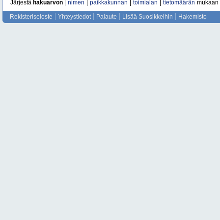
Järjestä
hakuarvon
|
nimen
|
paikkakunnan
|
toimialan
|
tietomäärän
mukaan
Rekisteriseloste
Yhteystiedot
Palaute
Lisää Suosikkeihin
Hakemisto