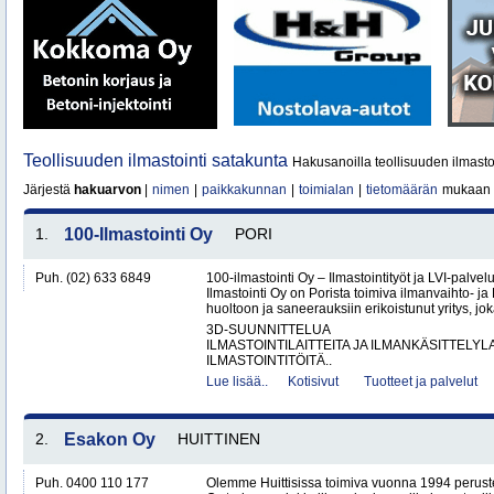
Teollisuuden ilmastointi satakunta
Hakusanoilla teollisuuden ilmastoi
Järjestä
hakuarvon
|
nimen
|
paikkakunnan
|
toimialan
|
tietomäärän
mukaan
1.
100-Ilmastointi Oy
PORI
Puh. (02) 633 6849
100-ilmastointi Oy – Ilmastointityöt ja LVI-palvel
Ilmastointi Oy on Porista toimiva ilmanvaihto- ja 
huoltoon ja saneerauksiin erikoistunut yritys, jok
3D-SUUNNITTELUA
ILMASTOINTILAITTEITA JA ILMANKÄSITTELYLA
ILMASTOINTITÖITÄ..
Lue lisää..
Kotisivut
Tuotteet ja palvelut
2.
Esakon Oy
HUITTINEN
Puh. 0400 110 177
Olemme Huittisissa toimiva vuonna 1994 peruste