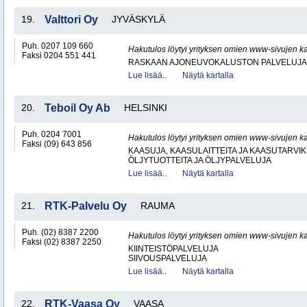
19.
Valttori Oy
JYVÄSKYLÄ
Puh. 0207 109 660
Hakutulos löytyi yrityksen omien www-sivujen ka
Faksi 0204 551 441
RASKAAN AJONEUVOKALUSTON PALVELUJA
Lue lisää..
Näytä kartalla
20.
Teboil Oy Ab
HELSINKI
Puh. 0204 7001
Hakutulos löytyi yrityksen omien www-sivujen ka
Faksi (09) 643 856
KAASUJA, KAASULAITTEITA JA KAASUTARVIK
ÖLJYTUOTTEITA JA ÖLJYPALVELUJA
Lue lisää..
Näytä kartalla
21.
RTK-Palvelu Oy
RAUMA
Puh. (02) 8387 2200
Hakutulos löytyi yrityksen omien www-sivujen ka
Faksi (02) 8387 2250
KIINTEISTÖPALVELUJA
SIIVOUSPALVELUJA
Lue lisää..
Näytä kartalla
22.
RTK-Vaasa Oy
VAASA