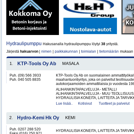
Hydraulipumppu
Hakusanalla hydraulipumppu löytyi
38
yritystä.
Järjestä
hakuarvon
|
nimen
|
paikkakunnan
|
toimialan
|
tietomäärän
mukaan
1.
KTP-Tools Oy Ab
MASALA
Puh. (09) 566 3933
KTP-Tools Oy Ab on suomalainen ammattityökal
Puh. 040 505 8835
maahantuontiyritys, joka on palvellut teollisuud
autokorjaamoiden ammattilaisia jo vuodesta 1987. 
ALIHANKINTAPALVELUJA - METALLI
ALIHANKINTAPALVELUJA - MUU TEOLLISUUS
HYDRAULISIA KONEITA, LAITTEITA JA TARVIKK
Lue lisää..
Kotisivut
Tuotteet ja palvelut
2.
Hydro-Kemi Hk Oy
KEMI
Puh. 0207 288 520
HYDRAULISIA KONEITA, LAITTEITA JA TARVIK
Faksi (016) 250 971