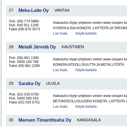
27.
Meka-Laite Oy
VANTAA
Puh. (09) 774 5880
Hakutulos löytyi yrityksen omien www-sivujen ka
Puh. 040 551 1209
HYDRAULISIA KONEITA, LAITTEITA JA TARVIK
Faksi (09) 870 3073
Lue lisää..
Näytä kartalla
28.
Metalli Järvelä Oy
KAUSTINEN
Puh. (06) 861 1390
Hakutulos löytyi yrityksen omien www-sivujen ka
Puh. 0400 160 798
KONEPAJATEOLLISUUTTA JA METALLITÖITÄ
Faksi (06) 861 2390
Lue lisää..
Näytä kartalla
29.
Saraka Oy
ULVILA
Puh. (02) 535 0700
Hakutulos löytyi yrityksen omien www-sivujen ka
Puh. 0400 590 433
BETONITEOLLISUUDEN KONEITA, LAITTEITA J
Faksi (02) 535 0701
Lue lisää..
Näytä kartalla
30.
Mansen Timanttisaha Oy
KANGASALA