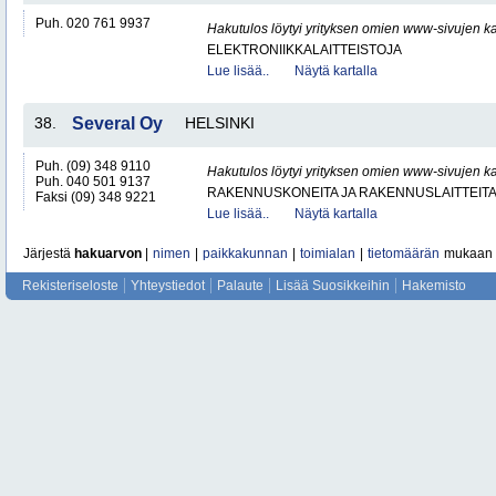
Puh. 020 761 9937
Hakutulos löytyi yrityksen omien www-sivujen ka
ELEKTRONIIKKALAITTEISTOJA
Lue lisää..
Näytä kartalla
38.
Several Oy
HELSINKI
Puh. (09) 348 9110
Hakutulos löytyi yrityksen omien www-sivujen ka
Puh. 040 501 9137
RAKENNUSKONEITA JA RAKENNUSLAITTEIT
Faksi (09) 348 9221
Lue lisää..
Näytä kartalla
Järjestä
hakuarvon
|
nimen
|
paikkakunnan
|
toimialan
|
tietomäärän
mukaan
Rekisteriseloste
Yhteystiedot
Palaute
Lisää Suosikkeihin
Hakemisto