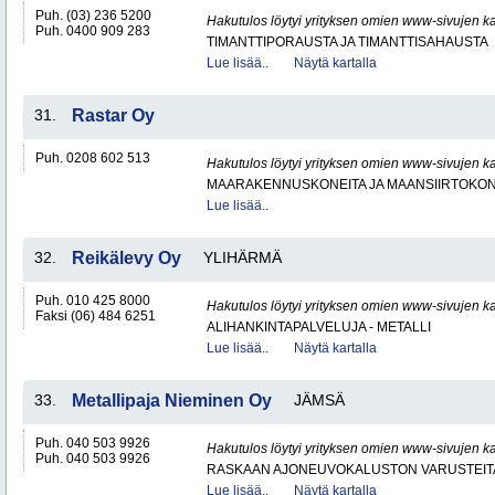
Puh. (03) 236 5200
Hakutulos löytyi yrityksen omien www-sivujen ka
Puh. 0400 909 283
TIMANTTIPORAUSTA JA TIMANTTISAHAUSTA
Lue lisää..
Näytä kartalla
31.
Rastar Oy
Puh. 0208 602 513
Hakutulos löytyi yrityksen omien www-sivujen ka
MAARAKENNUSKONEITA JA MAANSIIRTOKONE
Lue lisää..
32.
Reikälevy Oy
YLIHÄRMÄ
Puh. 010 425 8000
Hakutulos löytyi yrityksen omien www-sivujen ka
Faksi (06) 484 6251
ALIHANKINTAPALVELUJA - METALLI
Lue lisää..
Näytä kartalla
33.
Metallipaja Nieminen Oy
JÄMSÄ
Puh. 040 503 9926
Hakutulos löytyi yrityksen omien www-sivujen ka
Puh. 040 503 9926
RASKAAN AJONEUVOKALUSTON VARUSTEITA 
Lue lisää..
Näytä kartalla