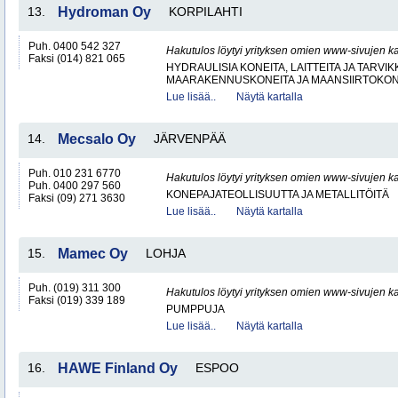
13.
Hydroman Oy
KORPILAHTI
Puh. 0400 542 327
Hakutulos löytyi yrityksen omien www-sivujen ka
Faksi (014) 821 065
HYDRAULISIA KONEITA, LAITTEITA JA TARVIK
MAARAKENNUSKONEITA JA MAANSIIRTOKONE
Lue lisää..
Näytä kartalla
14.
Mecsalo Oy
JÄRVENPÄÄ
Puh. 010 231 6770
Hakutulos löytyi yrityksen omien www-sivujen ka
Puh. 0400 297 560
KONEPAJATEOLLISUUTTA JA METALLITÖITÄ
Faksi (09) 271 3630
Lue lisää..
Näytä kartalla
15.
Mamec Oy
LOHJA
Puh. (019) 311 300
Hakutulos löytyi yrityksen omien www-sivujen ka
Faksi (019) 339 189
PUMPPUJA
Lue lisää..
Näytä kartalla
16.
HAWE Finland Oy
ESPOO