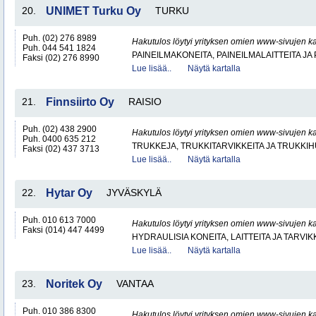
20.
UNIMET Turku Oy
TURKU
Puh. (02) 276 8989
Hakutulos löytyi yrityksen omien www-sivujen ka
Puh. 044 541 1824
PAINEILMAKONEITA, PAINEILMALAITTEITA JA
Faksi (02) 276 8990
Lue lisää..
Näytä kartalla
21.
Finnsiirto Oy
RAISIO
Puh. (02) 438 2900
Hakutulos löytyi yrityksen omien www-sivujen ka
Puh. 0400 635 212
TRUKKEJA, TRUKKITARVIKKEITA JA TRUKKI
Faksi (02) 437 3713
Lue lisää..
Näytä kartalla
22.
Hytar Oy
JYVÄSKYLÄ
Puh. 010 613 7000
Hakutulos löytyi yrityksen omien www-sivujen ka
Faksi (014) 447 4499
HYDRAULISIA KONEITA, LAITTEITA JA TARVIK
Lue lisää..
Näytä kartalla
23.
Noritek Oy
VANTAA
Puh. 010 386 8300
Hakutulos löytyi yrityksen omien www-sivujen ka