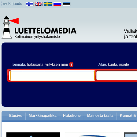
Kirjaudu
Valta
ja te
Kotimainen yrityshakemisto
Toimiala
, hakusana, yrityksen nimi
?
Alue
, kunta, osoite
Etusivu
Markkinapaikka
Hakukone
Mainosta täällä
Kunnat & 