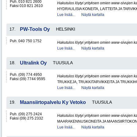
Puh. 010 821 2600
Hakutulos löytyi yrityksen omien www-sivujen ka
Faksi 010 821 2610
HYDRAULISIA KONEITA, LAITTEITA JA TARVIK
Lue lisää..
Näytä kartalla
17.
PW-Tools Oy
HELSINKI
Puh. 040 750 1752
Hakutulos löytyi yrityksen omien www-sivujen ka
Lue lisää..
Näytä kartalla
18.
Ultralink Oy
TUUSULA
Puh. (09) 774 4950
Hakutulos löytyi yrityksen omien www-sivujen ka
Faksi (09) 7744 9595
TRUKKEJA, TRUKKITARVIKKEITA JA TRUKKI
Lue lisää..
Näytä kartalla
19.
Maansiirtopalvelu Ky Vetoko
TUUSULA
Puh. (09) 275 2424
Hakutulos löytyi yrityksen omien www-sivujen ka
Faksi (09) 275 2332
MAARAKENNUSKONEITA JA MAANSIIRTOKONE
Lue lisää..
Näytä kartalla