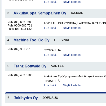
Lue lisää..
Näytä kartalla
3.
Akkukauppa Kemppainen Oy
KAJAANI
Puh. (08) 632 520
HYDRAULISIA KONEITA, LAITTEITA JA TARVIK
Puh. 0500 685 751
Lue lisää..
Näytä kartalla
Faksi (08) 623 132
4.
Machine Tool Co Oy
HELSINKI
Puh. (09) 351 951
TYÖKALUJA
Lue lisää..
Näytä kartalla
5.
Franz Gottwald Oy
VANTAA
Puh. (09) 452 0180
Hakutulos löytyi yrityksen Markkinapaikka-ilmoi
TIIVISTEITÄ
Lue lisää..
Näytä kartalla
6.
Jokihydro Oy
JOENSUU