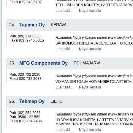
Faksi (09) 349 6787
TEOLLISUUDEN KONEITA, LAITTEITA JA TARV
Lue lisää..
Näytä kartalla
24.
Tapimer Oy
KERAVA
Puh. (09) 274 6530
Hakutulos löytyi yrityksen omien www-sivujen ka
Faksi (09) 2746 5315
SÄHKÖMOOTTOREITA JA GENERAATTOREITA
Lue lisää..
Näytä kartalla
25.
MFG Components Oy
TOHMAJÄRVI
Puh. 020 732 2020
Hakutulos löytyi yrityksen omien www-sivujen ka
Faksi 020 732 2038
VOIMANSIIRTOA JA VOIMANSIIRTOLAITTEITA
Lue lisää..
Näytä kartalla
26.
Tekmep Oy
LIETO
Puh. (02) 254 2036
Hakutulos löytyi yrityksen omien www-sivujen ka
Puh. 0500 122 569
HYDRAULISIA KONEITA, LAITTEITA JA TARVIK
Faksi (02) 254 2436
MAARAKENNUSKONEITA JA MAANSIIRTOKONE
Lue lisää..
Näytä kartalla