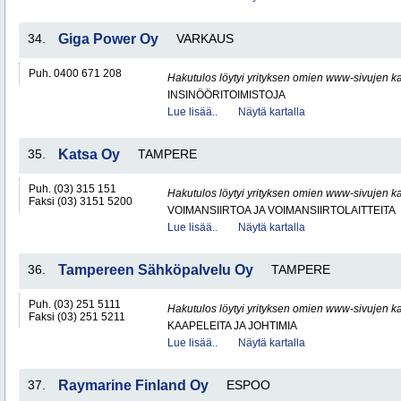
34.
Giga Power Oy
VARKAUS
Puh. 0400 671 208
Hakutulos löytyi yrityksen omien www-sivujen ka
INSINÖÖRITOIMISTOJA
Lue lisää..
Näytä kartalla
35.
Katsa Oy
TAMPERE
Puh. (03) 315 151
Hakutulos löytyi yrityksen omien www-sivujen ka
Faksi (03) 3151 5200
VOIMANSIIRTOA JA VOIMANSIIRTOLAITTEITA
Lue lisää..
Näytä kartalla
36.
Tampereen Sähköpalvelu Oy
TAMPERE
Puh. (03) 251 5111
Hakutulos löytyi yrityksen omien www-sivujen ka
Faksi (03) 251 5211
KAAPELEITA JA JOHTIMIA
Lue lisää..
Näytä kartalla
37.
Raymarine Finland Oy
ESPOO