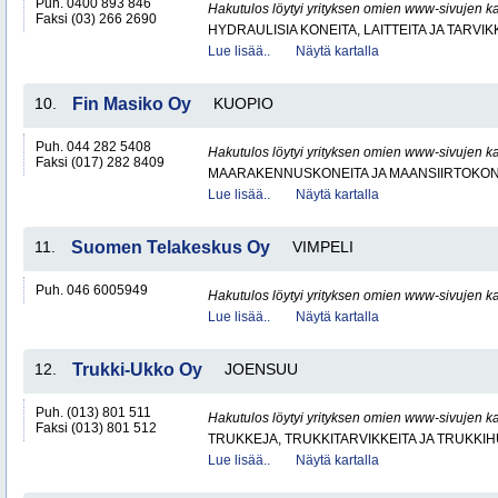
Puh. 0400 893 846
Hakutulos löytyi yrityksen omien www-sivujen ka
Faksi (03) 266 2690
HYDRAULISIA KONEITA, LAITTEITA JA TARVIK
Lue lisää..
Näytä kartalla
10.
Fin Masiko Oy
KUOPIO
Puh. 044 282 5408
Hakutulos löytyi yrityksen omien www-sivujen ka
Faksi (017) 282 8409
MAARAKENNUSKONEITA JA MAANSIIRTOKONE
Lue lisää..
Näytä kartalla
11.
Suomen Telakeskus Oy
VIMPELI
Puh. 046 6005949
Hakutulos löytyi yrityksen omien www-sivujen ka
Lue lisää..
Näytä kartalla
12.
Trukki-Ukko Oy
JOENSUU
Puh. (013) 801 511
Hakutulos löytyi yrityksen omien www-sivujen ka
Faksi (013) 801 512
TRUKKEJA, TRUKKITARVIKKEITA JA TRUKKI
Lue lisää..
Näytä kartalla