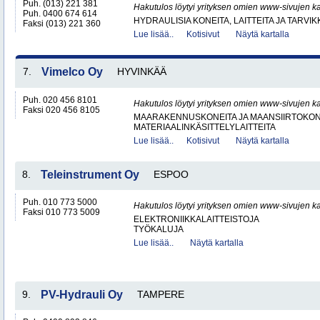
Puh. (013) 221 381
Hakutulos löytyi yrityksen omien www-sivujen ka
Puh. 0400 674 614
HYDRAULISIA KONEITA, LAITTEITA JA TARVIK
Faksi (013) 221 360
Lue lisää..
Kotisivut
Näytä kartalla
7.
Vimelco Oy
HYVINKÄÄ
Puh. 020 456 8101
Hakutulos löytyi yrityksen omien www-sivujen ka
Faksi 020 456 8105
MAARAKENNUSKONEITA JA MAANSIIRTOKONE
MATERIAALINKÄSITTELYLAITTEITA
Lue lisää..
Kotisivut
Näytä kartalla
8.
Teleinstrument Oy
ESPOO
Puh. 010 773 5000
Hakutulos löytyi yrityksen omien www-sivujen ka
Faksi 010 773 5009
ELEKTRONIIKKALAITTEISTOJA
TYÖKALUJA
Lue lisää..
Näytä kartalla
9.
PV-Hydrauli Oy
TAMPERE