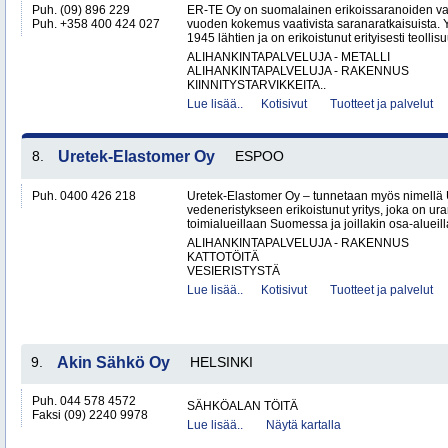
Puh. (09) 896 229
ER-TE Oy on suomalainen erikoissaranoiden valmi
Puh. +358 400 424 027
vuoden kokemus vaativista saranaratkaisuista. Y
1945 lähtien ja on erikoistunut erityisesti teollisu
ALIHANKINTAPALVELUJA - METALLI
ALIHANKINTAPALVELUJA - RAKENNUS
KIINNITYSTARVIKKEITA..
Lue lisää..
Kotisivut
Tuotteet ja palvelut
8.
Uretek-Elastomer Oy
ESPOO
Puh. 0400 426 218
Uretek-Elastomer Oy – tunnetaan myös nimellä
vedeneristykseen erikoistunut yritys, joka on ura
toimialueillaan Suomessa ja joillakin osa-aluei
ALIHANKINTAPALVELUJA - RAKENNUS
KATTOTÖITÄ
VESIERISTYSTÄ
Lue lisää..
Kotisivut
Tuotteet ja palvelut
9.
Akin Sähkö Oy
HELSINKI
Puh. 044 578 4572
SÄHKÖALAN TÖITÄ
Faksi (09) 2240 9978
Lue lisää..
Näytä kartalla