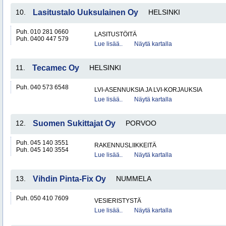
10.
Lasitustalo Uuksulainen Oy
HELSINKI
Puh. 010 281 0660
LASITUSTÖITÄ
Puh. 0400 447 579
Lue lisää..
Näytä kartalla
11.
Tecamec Oy
HELSINKI
Puh. 040 573 6548
LVI-ASENNUKSIA JA LVI-KORJAUKSIA
Lue lisää..
Näytä kartalla
12.
Suomen Sukittajat Oy
PORVOO
Puh. 045 140 3551
RAKENNUSLIIKKEITÄ
Puh. 045 140 3554
Lue lisää..
Näytä kartalla
13.
Vihdin Pinta-Fix Oy
NUMMELA
Puh. 050 410 7609
VESIERISTYSTÄ
Lue lisää..
Näytä kartalla