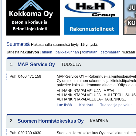
Suurmetsä
Hakusanalla suurmetsä löytyi
15
yritystä.
Järjestä
hakuarvon
|
nimen
|
paikkakunnan
|
toimialan
|
tietomäärän
mukaan
1.
MAP-Service Oy
TUUSULA
Puh. 0400 471 159
MAP-Service OY – Rakennus- ja kiinteistöpalv
Oy on monialainen rakennus- ja kiinteistöpalvel
palvelee koko Uudenmaan alueella. Yritys toteutt
ALIHANKINTAPALVELUJA - METALLI
ALIHANKINTAPALVELUJA - MUU TEOLLISUUS
ALIHANKINTAPALVELUJA - RAKENNUS..
Lue lisää..
Kotisivut
Tuotteet ja palvelut
2.
Suomen Hormistokeskus Oy
KAARINA
Puh. 020 730 4030
Suomen Hormistokeskus Oy on valtakunnallinen 