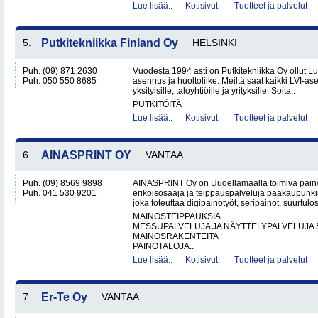
Lue lisää..
Kotisivut
Tuotteet ja palvelut
5.
Putkitekniikka Finland Oy
HELSINKI
Puh. (09) 871 2630
Vuodesta 1994 asti on Putkitekniikka Oy ollut L
Puh. 050 550 8685
asennus ja huoltoliike. Meiltä saat kaikki LVI-as
yksityisille, taloyhtiöille ja yrityksille. Soita..
PUTKITÖITÄ
Lue lisää..
Kotisivut
Tuotteet ja palvelut
6.
AINASPRINT OY
VANTAA
Puh. (09) 8569 9898
AINASPRINT Oy on Uudellamaalla toimiva paino
Puh. 041 530 9201
erikoisosaaja ja teippauspalveluja pääkaupunkis
joka toteuttaa digipainotyöt, seripainot, suurtulo
MAINOSTEIPPAUKSIA
MESSUPALVELUJA JA NÄYTTELYPALVELUJA 
MAINOSRAKENTEITA
PAINOTALOJA..
Lue lisää..
Kotisivut
Tuotteet ja palvelut
7.
Er-Te Oy
VANTAA