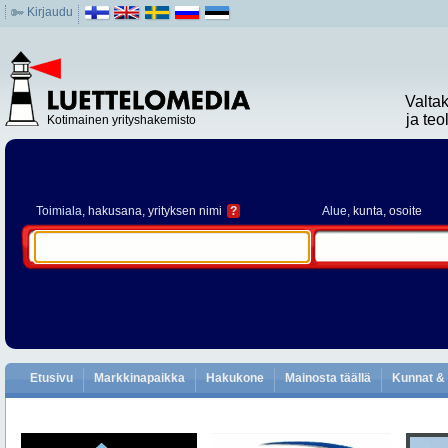
Kirjaudu
Valta
ja te
Kotimainen yrityshakemisto
Toimiala
, hakusana, yrityksen nimi
?
Alue
, kunta, osoite
Etusivu
Markkinapaikka
Hakukone
Mainosta täällä
Kunnat & 