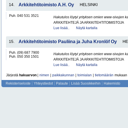
14.
Arkkitehtitoimisto A.H. Oy
HELSINKI
Puh. 040 531 3521
Hakutulos löytyi yrityksen omien www-sivujen ka
ARKKITEHTEJÄ JA ARKKITEHTITOIMISTOJA
Lue lisää..
Näytä kartalla
15.
Arkkitehtitoimisto Pauliina ja Juha Kronlöf Oy
HE
Puh. (09) 687 7900
Hakutulos löytyi yrityksen omien www-sivujen ka
Puh. 050 350 1501
ARKKITEHTEJÄ JA ARKKITEHTITOIMISTOJA
Lue lisää..
Näytä kartalla
Järjestä
hakuarvon
|
nimen
|
paikkakunnan
|
toimialan
|
tietomäärän
mukaan
Rekisteriseloste
Yhteystiedot
Palaute
Lisää Suosikkeihin
Hakemisto