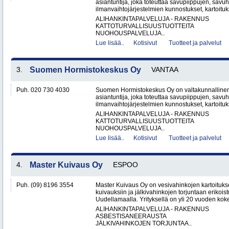
asiantuntija, joka toteuttaa savupiippujen, savu
ilmanvaihtojärjestelmien kunnostukset, kartoituks
ALIHANKINTAPALVELUJA - RAKENNUS
KATTOTURVALLISUUSTUOTTEITA
NUOHOUSPALVELUJA..
Lue lisää..
Kotisivut
Tuotteet ja palvelut
3.
Suomen Hormistokeskus Oy
VANTAA
Puh. 020 730 4030
Suomen Hormistokeskus Oy on valtakunnallinen 
asiantuntija, joka toteuttaa savupiippujen, savu
ilmanvaihtojärjestelmien kunnostukset, kartoituks
ALIHANKINTAPALVELUJA - RAKENNUS
KATTOTURVALLISUUSTUOTTEITA
NUOHOUSPALVELUJA..
Lue lisää..
Kotisivut
Tuotteet ja palvelut
4.
Master Kuivaus Oy
ESPOO
Puh. (09) 8196 3554
Master Kuivaus Oy on vesivahinkojen kartoituks
kuivauksiin ja jälkivahinkojen torjuntaan erikoist
Uudellamaalla. Yrityksellä on yli 20 vuoden koke
ALIHANKINTAPALVELUJA - RAKENNUS
ASBESTISANEERAUSTA
JÄLKIVAHINKOJEN TORJUNTAA..