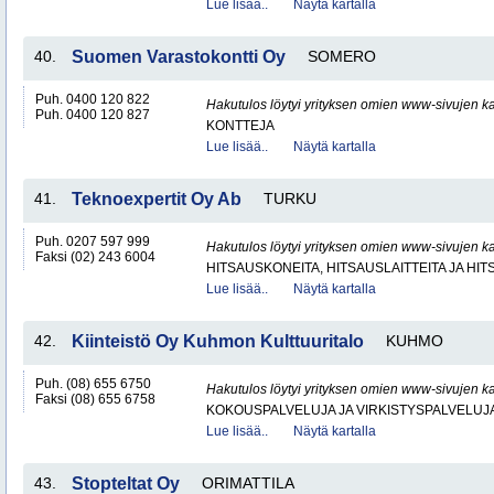
Lue lisää..
Näytä kartalla
40.
Suomen Varastokontti Oy
SOMERO
Puh. 0400 120 822
Hakutulos löytyi yrityksen omien www-sivujen ka
Puh. 0400 120 827
KONTTEJA
Lue lisää..
Näytä kartalla
41.
Teknoexpertit Oy Ab
TURKU
Puh. 0207 597 999
Hakutulos löytyi yrityksen omien www-sivujen ka
Faksi (02) 243 6004
HITSAUSKONEITA, HITSAUSLAITTEITA JA HI
Lue lisää..
Näytä kartalla
42.
Kiinteistö Oy Kuhmon Kulttuuritalo
KUHMO
Puh. (08) 655 6750
Hakutulos löytyi yrityksen omien www-sivujen ka
Faksi (08) 655 6758
KOKOUSPALVELUJA JA VIRKISTYSPALVELUJ
Lue lisää..
Näytä kartalla
43.
Stopteltat Oy
ORIMATTILA