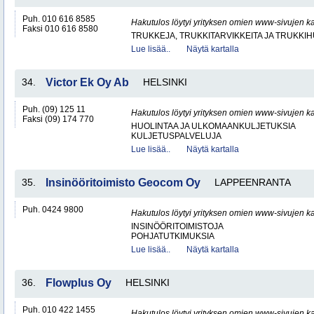
Puh. 010 616 8585
Hakutulos löytyi yrityksen omien www-sivujen ka
Faksi 010 616 8580
TRUKKEJA, TRUKKITARVIKKEITA JA TRUKKI
Lue lisää..
Näytä kartalla
34.
Victor Ek Oy Ab
HELSINKI
Puh. (09) 125 11
Hakutulos löytyi yrityksen omien www-sivujen ka
Faksi (09) 174 770
HUOLINTAA JA ULKOMAANKULJETUKSIA
KULJETUSPALVELUJA
Lue lisää..
Näytä kartalla
35.
Insinööritoimisto Geocom Oy
LAPPEENRANTA
Puh. 0424 9800
Hakutulos löytyi yrityksen omien www-sivujen ka
INSINÖÖRITOIMISTOJA
POHJATUTKIMUKSIA
Lue lisää..
Näytä kartalla
36.
Flowplus Oy
HELSINKI
Puh. 010 422 1455
Hakutulos löytyi yrityksen omien www-sivujen ka