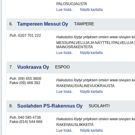
PALOSUOJAUSTA
Lue lisää..
Näytä kartalla
6.
Tampereen Messut Oy
TAMPERE
Puh. 0207 701 222
Hakutulos löytyi yrityksen omien www-sivujen ka
MESSUPALVELUJA JA NÄYTTELYPALVELUJA 
MAINOSRAKENTEITA
Lue lisää..
Näytä kartalla
7.
Vuokraava Oy
ESPOO
Puh. (09) 455 3600
Hakutulos löytyi yrityksen omien www-sivujen ka
Faksi (09) 466 382
RAKENNUSVÄLINEVUOKRAUSTA
Lue lisää..
Näytä kartalla
8.
Suolahden PS-Rakennus Oy
SUOLAHTI
Puh. 040 585 4736
Hakutulos löytyi yrityksen omien www-sivujen ka
Faksi (014) 544 666
RAKENNUSLIIKKEITÄ
Lue lisää..
Näytä kartalla