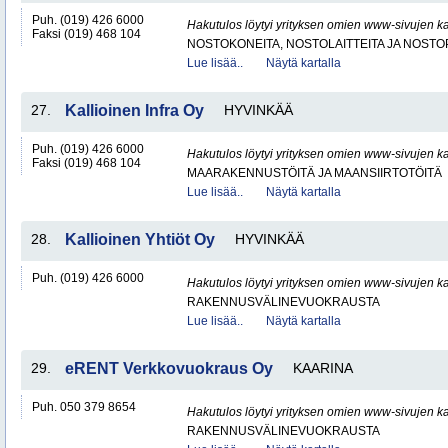
Puh. (019) 426 6000
Hakutulos löytyi yrityksen omien www-sivujen ka
Faksi (019) 468 104
NOSTOKONEITA, NOSTOLAITTEITA JA NOST
Lue lisää..
Näytä kartalla
27.
Kallioinen Infra Oy
HYVINKÄÄ
Puh. (019) 426 6000
Hakutulos löytyi yrityksen omien www-sivujen ka
Faksi (019) 468 104
MAARAKENNUSTÖITÄ JA MAANSIIRTOTÖITÄ
Lue lisää..
Näytä kartalla
28.
Kallioinen Yhtiöt Oy
HYVINKÄÄ
Puh. (019) 426 6000
Hakutulos löytyi yrityksen omien www-sivujen ka
RAKENNUSVÄLINEVUOKRAUSTA
Lue lisää..
Näytä kartalla
29.
eRENT Verkkovuokraus Oy
KAARINA
Puh. 050 379 8654
Hakutulos löytyi yrityksen omien www-sivujen ka
RAKENNUSVÄLINEVUOKRAUSTA