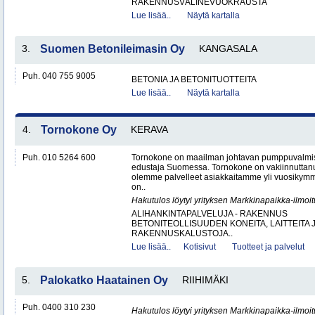
RAKENNUSVÄLINEVUOKRAUSTA
Lue lisää..
Näytä kartalla
3.
Suomen Betonileimasin Oy
KANGASALA
Puh. 040 755 9005
BETONIA JA BETONITUOTTEITA
Lue lisää..
Näytä kartalla
4.
Tornokone Oy
KERAVA
Puh. 010 5264 600
Tornokone on maailman johtavan pumppuvalmis
edustaja Suomessa. Tornokone on vakiinnutta
olemme palvelleet asiakkaitamme yli vuosikym
on..
Hakutulos löytyi yrityksen Markkinapaikka-ilmoi
ALIHANKINTAPALVELUJA - RAKENNUS
BETONITEOLLISUUDEN KONEITA, LAITTEITA J
RAKENNUSKALUSTOJA..
Lue lisää..
Kotisivut
Tuotteet ja palvelut
5.
Palokatko Haatainen Oy
RIIHIMÄKI
Puh. 0400 310 230
Hakutulos löytyi yrityksen Markkinapaikka-ilmoi