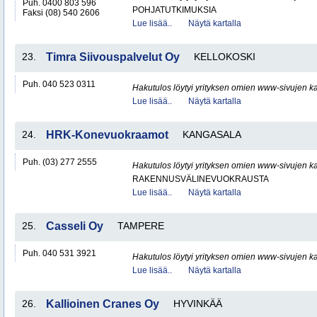
Puh. 0400 803 596
POHJATUTKIMUKSIA
Faksi (08) 540 2606
Lue lisää..
Näytä kartalla
23.
Timra Siivouspalvelut Oy
KELLOKOSKI
Puh. 040 523 0311
Hakutulos löytyi yrityksen omien www-sivujen ka
Lue lisää..
Näytä kartalla
24.
HRK-Konevuokraamot
KANGASALA
Puh. (03) 277 2555
Hakutulos löytyi yrityksen omien www-sivujen ka
RAKENNUSVÄLINEVUOKRAUSTA
Lue lisää..
Näytä kartalla
25.
Casseli Oy
TAMPERE
Puh. 040 531 3921
Hakutulos löytyi yrityksen omien www-sivujen ka
Lue lisää..
Näytä kartalla
26.
Kallioinen Cranes Oy
HYVINKÄÄ