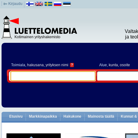
Kirjaudu
Valta
ja te
Kotimainen yrityshakemisto
Toimiala
, hakusana, yrityksen nimi
?
Alue
, kunta, osoite
Etusivu
Markkinapaikka
Hakukone
Mainosta täällä
Kunnat & 