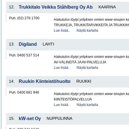
12.
Trukkitalo Veikka Ståhlberg Oy Ab
KAARINA
Puh. (02) 276 1700
Hakutulos löytyi yrityksen omien www-sivujen ka
TRUKKEJA, TRUKKITARVIKKEITA JA TRUKKI
Lue lisää..
Näytä kartalla
13.
Digiland
LAHTI
Puh. 0400 537 514
Hakutulos löytyi yrityksen omien www-sivujen ka
AV-VÄLINEITÄ JA AV-PALVELUJA
Lue lisää..
Näytä kartalla
14.
Ruukin Kiinteistöhuolto
RUUKKI
Puh. 0400 681 946
Hakutulos löytyi yrityksen omien www-sivujen ka
KIINTEISTÖPALVELUJA
Lue lisää..
Näytä kartalla
15.
kW-set Oy
NUPPULINNA