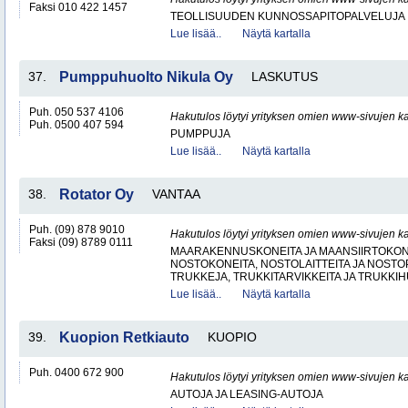
Faksi 010 422 1457
TEOLLISUUDEN KUNNOSSAPITOPALVELUJA
Lue lisää..
Näytä kartalla
37.
Pumppuhuolto Nikula Oy
LASKUTUS
Puh. 050 537 4106
Hakutulos löytyi yrityksen omien www-sivujen ka
Puh. 0500 407 594
PUMPPUJA
Lue lisää..
Näytä kartalla
38.
Rotator Oy
VANTAA
Puh. (09) 878 9010
Hakutulos löytyi yrityksen omien www-sivujen ka
Faksi (09) 8789 0111
MAARAKENNUSKONEITA JA MAANSIIRTOKONE
NOSTOKONEITA, NOSTOLAITTEITA JA NOST
TRUKKEJA, TRUKKITARVIKKEITA JA TRUKKI
Lue lisää..
Näytä kartalla
39.
Kuopion Retkiauto
KUOPIO
Puh. 0400 672 900
Hakutulos löytyi yrityksen omien www-sivujen ka
AUTOJA JA LEASING-AUTOJA