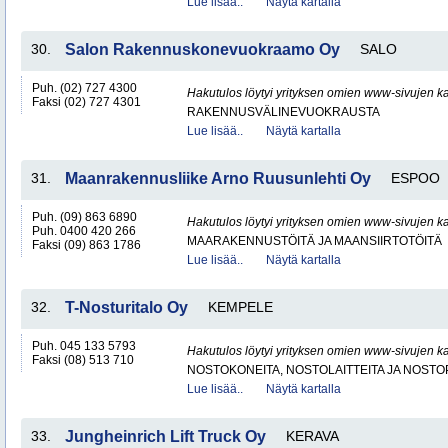
Lue lisää..
Näytä kartalla
30.
Salon Rakennuskonevuokraamo Oy
SALO
Puh. (02) 727 4300
Hakutulos löytyi yrityksen omien www-sivujen ka
Faksi (02) 727 4301
RAKENNUSVÄLINEVUOKRAUSTA
Lue lisää..
Näytä kartalla
31.
Maanrakennusliike Arno Ruusunlehti Oy
ESPOO
Puh. (09) 863 6890
Hakutulos löytyi yrityksen omien www-sivujen ka
Puh. 0400 420 266
MAARAKENNUSTÖITÄ JA MAANSIIRTOTÖITÄ
Faksi (09) 863 1786
Lue lisää..
Näytä kartalla
32.
T-Nosturitalo Oy
KEMPELE
Puh. 045 133 5793
Hakutulos löytyi yrityksen omien www-sivujen ka
Faksi (08) 513 710
NOSTOKONEITA, NOSTOLAITTEITA JA NOST
Lue lisää..
Näytä kartalla
33.
Jungheinrich Lift Truck Oy
KERAVA