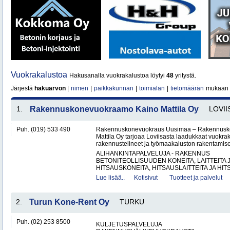
Vuokrakalustoa
Hakusanalla vuokrakalustoa löytyi
48
yritystä.
Järjestä
hakuarvon
|
nimen
|
paikkakunnan
|
toimialan
|
tietomäärän
mukaan
1.
Rakennuskonevuokraamo Kaino Mattila Oy
LOVII
Puh. (019) 533 490
Rakennuskonevuokraus Uusimaa – Rakennusk
Mattila Oy tarjoaa Loviisasta laadukkaat vuokrak
rakennustelineet ja työmaakaluston rakentamisen
ALIHANKINTAPALVELUJA - RAKENNUS
BETONITEOLLISUUDEN KONEITA, LAITTEITA J
HITSAUSKONEITA, HITSAUSLAITTEITA JA HIT
Lue lisää..
Kotisivut
Tuotteet ja palvelut
2.
Turun Kone-Rent Oy
TURKU
Puh. (02) 253 8500
KULJETUSPALVELUJA