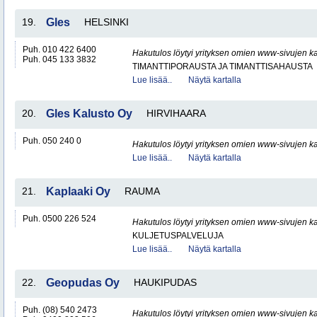
19.
Gles
HELSINKI
Puh. 010 422 6400
Hakutulos löytyi yrityksen omien www-sivujen ka
Puh. 045 133 3832
TIMANTTIPORAUSTA JA TIMANTTISAHAUSTA
Lue lisää..
Näytä kartalla
20.
Gles Kalusto Oy
HIRVIHAARA
Puh. 050 240 0
Hakutulos löytyi yrityksen omien www-sivujen ka
Lue lisää..
Näytä kartalla
21.
Kaplaaki Oy
RAUMA
Puh. 0500 226 524
Hakutulos löytyi yrityksen omien www-sivujen ka
KULJETUSPALVELUJA
Lue lisää..
Näytä kartalla
22.
Geopudas Oy
HAUKIPUDAS
Puh. (08) 540 2473
Hakutulos löytyi yrityksen omien www-sivujen ka