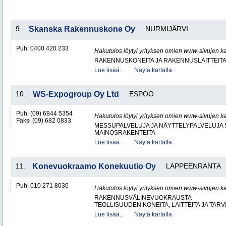
9.
Skanska Rakennuskone Oy
NURMIJÄRVI
Puh. 0400 420 233
Hakutulos löytyi yrityksen omien www-sivujen ka
RAKENNUSKONEITA JA RAKENNUSLAITTEIT
Lue lisää..
Näytä kartalla
10.
WS-Expogroup Oy Ltd
ESPOO
Puh. (09) 6844 5354
Hakutulos löytyi yrityksen omien www-sivujen ka
Faksi (09) 682 0833
MESSUPALVELUJA JA NÄYTTELYPALVELUJA 
MAINOSRAKENTEITA
Lue lisää..
Näytä kartalla
11.
Konevuokraamo Konekuutio Oy
LAPPEENRANTA
Puh. 010 271 8030
Hakutulos löytyi yrityksen omien www-sivujen ka
RAKENNUSVÄLINEVUOKRAUSTA
TEOLLISUUDEN KONEITA, LAITTEITA JA TARV
Lue lisää..
Näytä kartalla