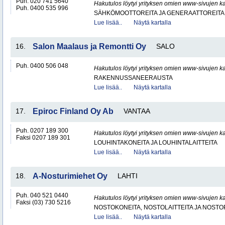
Puh. 020 741 5640
Hakutulos löytyi yrityksen omien www-sivujen ka
Puh. 0400 535 996
SÄHKÖMOOTTOREITA JA GENERAATTOREITA
Lue lisää..
Näytä kartalla
16.
Salon Maalaus ja Remontti Oy
SALO
Puh. 0400 506 048
Hakutulos löytyi yrityksen omien www-sivujen ka
RAKENNUSSANEERAUSTA
Lue lisää..
Näytä kartalla
17.
Epiroc Finland Oy Ab
VANTAA
Puh. 0207 189 300
Hakutulos löytyi yrityksen omien www-sivujen ka
Faksi 0207 189 301
LOUHINTAKONEITA JA LOUHINTALAITTEITA
Lue lisää..
Näytä kartalla
18.
A-Nosturimiehet Oy
LAHTI
Puh. 040 521 0440
Hakutulos löytyi yrityksen omien www-sivujen ka
Faksi (03) 730 5216
NOSTOKONEITA, NOSTOLAITTEITA JA NOST
Lue lisää..
Näytä kartalla