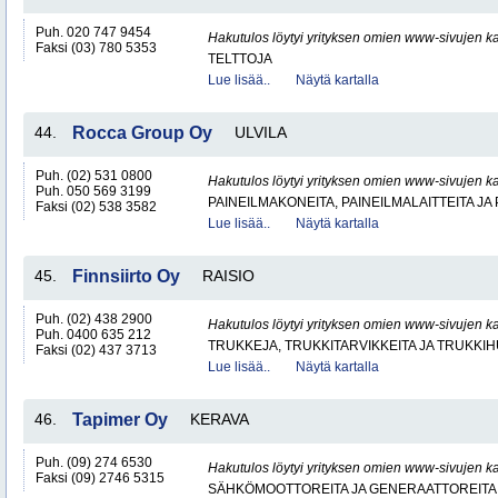
Puh. 020 747 9454
Hakutulos löytyi yrityksen omien www-sivujen ka
Faksi (03) 780 5353
TELTTOJA
Lue lisää..
Näytä kartalla
44.
Rocca Group Oy
ULVILA
Puh. (02) 531 0800
Hakutulos löytyi yrityksen omien www-sivujen ka
Puh. 050 569 3199
PAINEILMAKONEITA, PAINEILMALAITTEITA JA
Faksi (02) 538 3582
Lue lisää..
Näytä kartalla
45.
Finnsiirto Oy
RAISIO
Puh. (02) 438 2900
Hakutulos löytyi yrityksen omien www-sivujen ka
Puh. 0400 635 212
TRUKKEJA, TRUKKITARVIKKEITA JA TRUKKI
Faksi (02) 437 3713
Lue lisää..
Näytä kartalla
46.
Tapimer Oy
KERAVA
Puh. (09) 274 6530
Hakutulos löytyi yrityksen omien www-sivujen ka
Faksi (09) 2746 5315
SÄHKÖMOOTTOREITA JA GENERAATTOREITA