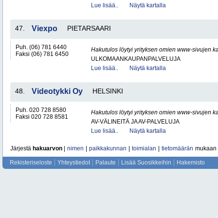
Lue lisää..
Näytä kartalla
47.
Viexpo
PIETARSAARI
Puh. (06) 781 6440
Hakutulos löytyi yrityksen omien www-sivujen ka
Faksi (06) 781 6450
ULKOMAANKAUPANPALVELUJA
Lue lisää..
Näytä kartalla
48.
Videotykki Oy
HELSINKI
Puh. 020 728 8580
Hakutulos löytyi yrityksen omien www-sivujen ka
Faksi 020 728 8581
AV-VÄLINEITÄ JA AV-PALVELUJA
Lue lisää..
Näytä kartalla
Järjestä
hakuarvon
|
nimen
|
paikkakunnan
|
toimialan
|
tietomäärän
mukaan
Rekisteriseloste
Yhteystiedot
Palaute
Lisää Suosikkeihin
Hakemisto