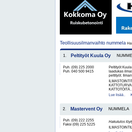
Teollisuusilmanvaihto nummela
Ha
1.
Peltityöt Kuula Oy
NUMME
Puh. (09) 225 2000
Peltityöt Kuul
Puh. 040 500 9415
laadukas ilmas
peltityöt. Ilma
ILMASTOINTI
KATTOTURVA
KATTOTÖITÄ..
Lue lisää..
2.
Mastervent Oy
NUMMELA
Puh. (09) 222 2255
Hakutulos löyt
Faksi (09) 225 5225
ILMASTOINTIL