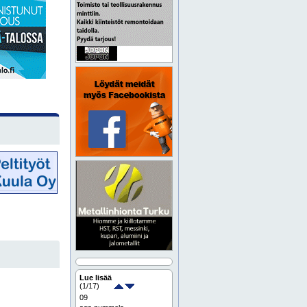
Lue lisää
(
1
/17)
09