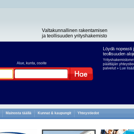
Valtakunnallinen rakentamisen
ja teollisuuden yrityshakemisto
Löydä nopeasti 
teollisuuden aloj
Yrityshakemistomme
Alue
, kunta, osoite
päättäjän yhteystie
palvelut
» Lue lisä
Hae
Mainosta täällä
Kunnat & kaupungit
Yhteystiedot