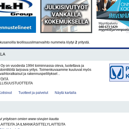
kusanoilla teollisuusilmanvaihto nummela löytyi
2
yritystä.
LA
a Oy on vuodesta 1994 toiminnassa oleva, luotettava ja
tointitöitä tarjoava yritys. Toimenkuvaamme kuuluvat myös
nvaihtoratkaisut ja rakennuspellitykset ..
TÖITÄ
LLISUUSTUOTTEITA
Kotisivut
Tuotteet ja palvelut
Näytä kartalla
yi yrityksen omien www-sivujen kautta
AITTEITA JA ILMANKÄSITTELYLAITTEITA