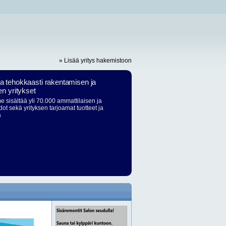
» Lisää yritys hakemistoon
ja tehokkaasti rakentamisen ja
en yritykset
 sisältää yli 70.000 ammattilaisen ja
dot sekä yrityksen tarjoamat tuotteet ja
ä