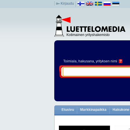
Kirjaudu
Kotimainen yrityshakemisto
Toimiala
, hakusana, yrityksen nimi
?
Etusivu
Markkinapaikka
Hakukone