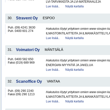
LVI-TARVIKKEITA JA LVI-MATERIAALEJA
Lue lisää..
Näytä kartalla
30.
Stravent Oy
ESPOO
Puh. (09) 4241 3630
Hakutulos löytyi yrityksen omien www-sivujen ka
Puh. 0400 601 274
ILMASTOINTILAITTEITA JA ILMANKÄSITTELYLA
Lue lisää..
Näytä kartalla
31.
Voimatori Oy
MÄNTSÄLÄ
Puh. 0400 582 650
Hakutulos löytyi yrityksen omien www-sivujen ka
Faksi (019) 689 969
ENERGIAN MYYNTIÄ JA JAKELUA
Lue lisää..
Näytä kartalla
32.
Scanoffice Oy
VANTAA
Puh. (09) 290 2240
Hakutulos löytyi yrityksen omien www-sivujen ka
Faksi (09) 290 1213
ILMASTOINTILAITTEITA JA ILMANKÄSITTELYLA
Lue lisää..
Näytä kartalla