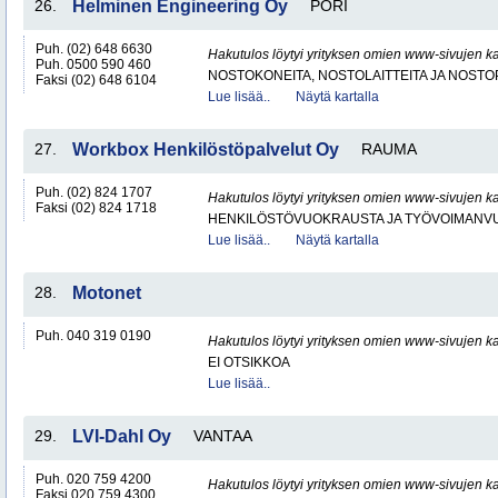
26.
Helminen Engineering Oy
PORI
Puh. (02) 648 6630
Hakutulos löytyi yrityksen omien www-sivujen ka
Puh. 0500 590 460
NOSTOKONEITA, NOSTOLAITTEITA JA NOST
Faksi (02) 648 6104
Lue lisää..
Näytä kartalla
27.
Workbox Henkilöstöpalvelut Oy
RAUMA
Puh. (02) 824 1707
Hakutulos löytyi yrityksen omien www-sivujen ka
Faksi (02) 824 1718
HENKILÖSTÖVUOKRAUSTA JA TYÖVOIMANV
Lue lisää..
Näytä kartalla
28.
Motonet
Puh. 040 319 0190
Hakutulos löytyi yrityksen omien www-sivujen ka
EI OTSIKKOA
Lue lisää..
29.
LVI-Dahl Oy
VANTAA
Puh. 020 759 4200
Hakutulos löytyi yrityksen omien www-sivujen ka
Faksi 020 759 4300