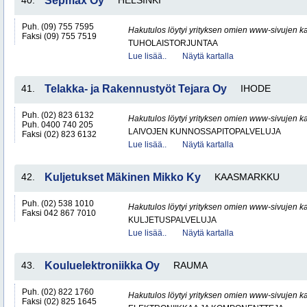
40.
Sepmax Oy
HELSINKI
Puh. (09) 755 7595
Hakutulos löytyi yrityksen omien www-sivujen ka
Faksi (09) 755 7519
TUHOLAISTORJUNTAA
Lue lisää..
Näytä kartalla
41.
Telakka- ja Rakennustyöt Tejara Oy
IHODE
Puh. (02) 823 6132
Hakutulos löytyi yrityksen omien www-sivujen ka
Puh. 0400 740 205
LAIVOJEN KUNNOSSAPITOPALVELUJA
Faksi (02) 823 6132
Lue lisää..
Näytä kartalla
42.
Kuljetukset Mäkinen Mikko Ky
KAASMARKKU
Puh. (02) 538 1010
Hakutulos löytyi yrityksen omien www-sivujen ka
Faksi 042 867 7010
KULJETUSPALVELUJA
Lue lisää..
Näytä kartalla
43.
Kouluelektroniikka Oy
RAUMA
Puh. (02) 822 1760
Hakutulos löytyi yrityksen omien www-sivujen ka
Faksi (02) 825 1645