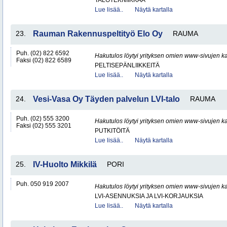
TALOTEKNIIKKAA
Lue lisää..
Näytä kartalla
23.
Rauman Rakennuspeltityö Elo Oy
RAUMA
Puh. (02) 822 6592
Hakutulos löytyi yrityksen omien www-sivujen ka
Faksi (02) 822 6589
PELTISEPÄNLIIKKEITÄ
Lue lisää..
Näytä kartalla
24.
Vesi-Vasa Oy Täyden palvelun LVI-talo
RAUMA
Puh. (02) 555 3200
Hakutulos löytyi yrityksen omien www-sivujen ka
Faksi (02) 555 3201
PUTKITÖITÄ
Lue lisää..
Näytä kartalla
25.
IV-Huolto Mikkilä
PORI
Puh. 050 919 2007
Hakutulos löytyi yrityksen omien www-sivujen ka
LVI-ASENNUKSIA JA LVI-KORJAUKSIA
Lue lisää..
Näytä kartalla