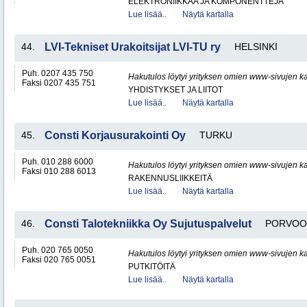
ELEKTRONIIKKAA JA KOMPONENTTEJA
Lue lisää..
Näytä kartalla
44.
LVI-Tekniset Urakoitsijat LVI-TU ry
HELSINKI
Puh. 0207 435 750
Hakutulos löytyi yrityksen omien www-sivujen ka
Faksi 0207 435 751
YHDISTYKSET JA LIITOT
Lue lisää..
Näytä kartalla
45.
Consti Korjausurakointi Oy
TURKU
Puh. 010 288 6000
Hakutulos löytyi yrityksen omien www-sivujen ka
Faksi 010 288 6013
RAKENNUSLIIKKEITÄ
Lue lisää..
Näytä kartalla
46.
Consti Talotekniikka Oy Sujutuspalvelut
PORVOO
Puh. 020 765 0050
Hakutulos löytyi yrityksen omien www-sivujen ka
Faksi 020 765 0051
PUTKITÖITÄ
Lue lisää..
Näytä kartalla