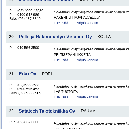
Puh. (02) 4006 42986
Hakutulos löytyi yrityksen omien www-sivujen ka
Puh. 0400 642 986
RAKENNUTTAJAPALVELUJA
Faksi (02) 487 8849
Lue lisää..
Näytä kartalla
20.
Pelti- ja Rakennustyö Virtanen Oy
KOLLA
Puh. 040 586 3599
Hakutulos löytyi yrityksen omien www-sivujen ka
PELTISEPÄNLIIKKEITÄ
Lue lisää..
Näytä kartalla
21.
Erku Oy
PORI
Puh. (02) 633 2588
Hakutulos löytyi yrityksen omien www-sivujen ka
Puh. 0500 596 453
LASITUSTÖITÄ
Faksi (02) 633 2615
Lue lisää..
Näytä kartalla
22.
Satatech Talotekniikka Oy
RAUMA
Puh. (02) 837 6600
Hakutulos löytyi yrityksen omien www-sivujen ka