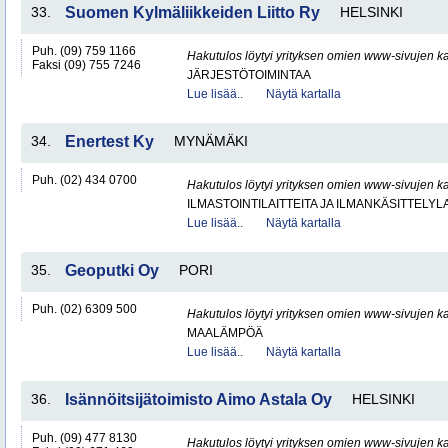
33.
Suomen Kylmäliikkeiden Liitto Ry
HELSINKI
Puh. (09) 759 1166
Hakutulos löytyi yrityksen omien www-sivujen ka
Faksi (09) 755 7246
JÄRJESTÖTOIMINTAA
Lue lisää..
Näytä kartalla
34.
Enertest Ky
MYNÄMÄKI
Puh. (02) 434 0700
Hakutulos löytyi yrityksen omien www-sivujen ka
ILMASTOINTILAITTEITA JA ILMANKÄSITTELYLA
Lue lisää..
Näytä kartalla
35.
Geoputki Oy
PORI
Puh. (02) 6309 500
Hakutulos löytyi yrityksen omien www-sivujen ka
MAALÄMPÖÄ
Lue lisää..
Näytä kartalla
36.
Isännöitsijätoimisto Aimo Astala Oy
HELSINKI
Puh. (09) 477 8130
Hakutulos löytyi yrityksen omien www-sivujen ka