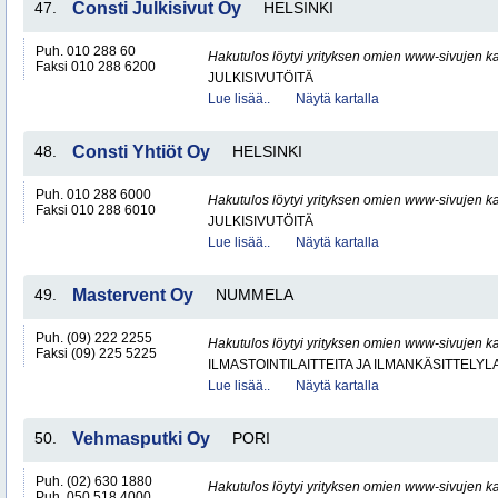
47.
Consti Julkisivut Oy
HELSINKI
Puh. 010 288 60
Hakutulos löytyi yrityksen omien www-sivujen ka
Faksi 010 288 6200
JULKISIVUTÖITÄ
Lue lisää..
Näytä kartalla
48.
Consti Yhtiöt Oy
HELSINKI
Puh. 010 288 6000
Hakutulos löytyi yrityksen omien www-sivujen ka
Faksi 010 288 6010
JULKISIVUTÖITÄ
Lue lisää..
Näytä kartalla
49.
Mastervent Oy
NUMMELA
Puh. (09) 222 2255
Hakutulos löytyi yrityksen omien www-sivujen ka
Faksi (09) 225 5225
ILMASTOINTILAITTEITA JA ILMANKÄSITTELYLA
Lue lisää..
Näytä kartalla
50.
Vehmasputki Oy
PORI
Puh. (02) 630 1880
Hakutulos löytyi yrityksen omien www-sivujen ka
Puh. 050 518 4000