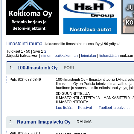
Ilmastointi rauma
Hakusanoilla ilmastointi rauma löytyi
90
yritystä.
Tulokset 1 - 50 | Sivu
1
2
Järjestä
hakuarvon
|
nimen
|
paikkakunnan
|
toimialan
|
tietomäärän
mukaan
1.
100-Ilmastointi Oy
PORI
Puh. (02) 633 6849
100-ilmastointi Oy – Ilmastointityöt ja LVI-palvel
Ilmastointi Oy on Porista toimiva ilmanvaihto- ja 
huoltoon ja saneerauksiin erikoistunut yritys, jok
3D-SUUNNITTELUA
ILMASTOINTILAITTEITA JA ILMANKÄSITTELYLA
ILMASTOINTITÖITÄ..
Lue lisää..
Kotisivut
Tuotteet ja palvelut
2.
Rauman Ilmapalvelu Oy
RAUMA
Puh. (02) 825 0011