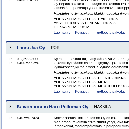
Puh. 0400 110 177
Olemme Huittisissa toimiva vuonna 1994 peruste
Oy tarjoaa asiakkailleen laajan valikoiman teol
kiinteistöjen palveluja yhden luotettavan kumppa
Hakutulos löytyi yrityksen Markkinapaikka-ilmoi
ALIHANKINTAPALVELUJA - RAKENNUS
ASFALTTITÖITÄ JA TIENRAKENNUSTA
HIEKKAPUHALLUSTA..
Lue lisää..
Kotisivut
Tuotteet ja palvelut
7.
Länsi-Jää Oy
PORI
Puh. (02) 538 3000
Kylmäalan asiantuntijayritys lähes 50 vuoden aj
Puh. 0400 532 350
kokenut kylmäalan asiantuntijayritys, joka toimitta
kylmäkoneet, kylmälaitteet ja kylmätilaelementit y
Hakutulos löytyi yrityksen Markkinapaikka-ilmoi
ALIHANKINTAPALVELUJA - ELEKTRONIIKKA
ALIHANKINTAPALVELUJA - METALLI
ALIHANKINTAPALVELUJA - MUU TEOLLISUUS.
Lue lisää..
Kotisivut
Tuotteet ja palvelut
8.
Kaivonporaus Harri Peltomaa Oy
NAKKILA
Puh. 040 550 7424
Kaivonporaus Harri Peltomaa Oy on kokenut kai
maalämpöurakointiin erikoistunut yritys, joka tot
lämpökaivot, maalämpöratkaisut, porapaalutukset 