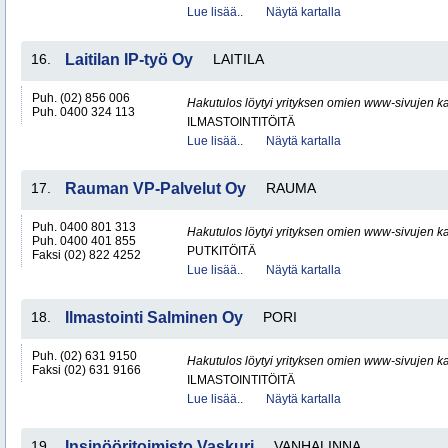
Lue lisää..
Näytä kartalla
16.
Laitilan IP-työ Oy
LAITILA
Puh. (02) 856 006
Hakutulos löytyi yrityksen omien www-sivujen ka
Puh. 0400 324 113
ILMASTOINTITÖITÄ
Lue lisää..
Näytä kartalla
17.
Rauman VP-Palvelut Oy
RAUMA
Puh. 0400 801 313
Hakutulos löytyi yrityksen omien www-sivujen ka
Puh. 0400 401 855
PUTKITÖITÄ
Faksi (02) 822 4252
Lue lisää..
Näytä kartalla
18.
Ilmastointi Salminen Oy
PORI
Puh. (02) 631 9150
Hakutulos löytyi yrityksen omien www-sivujen ka
Faksi (02) 631 9166
ILMASTOINTITÖITÄ
Lue lisää..
Näytä kartalla
19.
Insinööritoimisto Vaskuri
VANHALINNA