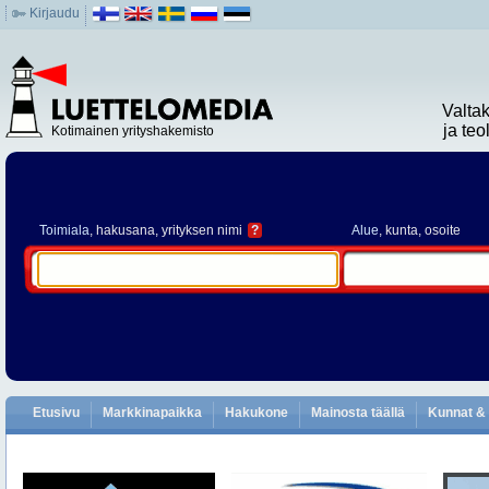
Kirjaudu
Valta
ja te
Kotimainen yrityshakemisto
Toimiala
, hakusana, yrityksen nimi
?
Alue
, kunta, osoite
Etusivu
Markkinapaikka
Hakukone
Mainosta täällä
Kunnat & 