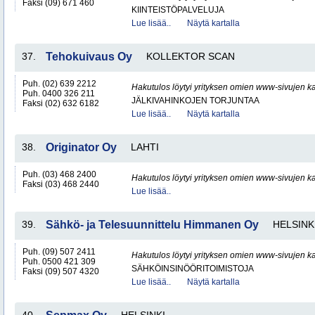
Faksi (09) 671 460
KIINTEISTÖPALVELUJA
Lue lisää..
Näytä kartalla
37.
Tehokuivaus Oy
KOLLEKTOR SCAN
Puh. (02) 639 2212
Hakutulos löytyi yrityksen omien www-sivujen ka
Puh. 0400 326 211
JÄLKIVAHINKOJEN TORJUNTAA
Faksi (02) 632 6182
Lue lisää..
Näytä kartalla
38.
Originator Oy
LAHTI
Puh. (03) 468 2400
Hakutulos löytyi yrityksen omien www-sivujen ka
Faksi (03) 468 2440
Lue lisää..
39.
Sähkö- ja Telesuunnittelu Himmanen Oy
HELSINK
Puh. (09) 507 2411
Hakutulos löytyi yrityksen omien www-sivujen ka
Puh. 0500 421 309
SÄHKÖINSINÖÖRITOIMISTOJA
Faksi (09) 507 4320
Lue lisää..
Näytä kartalla