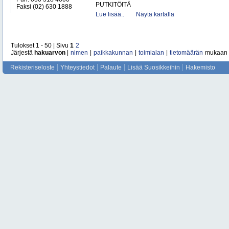
PUTKITÖITÄ
Faksi (02) 630 1888
Lue lisää..
Näytä kartalla
Tulokset 1 - 50 | Sivu
1
2
Järjestä
hakuarvon
|
nimen
|
paikkakunnan
|
toimialan
|
tietomäärän
mukaan
Rekisteriseloste
Yhteystiedot
Palaute
Lisää Suosikkeihin
Hakemisto