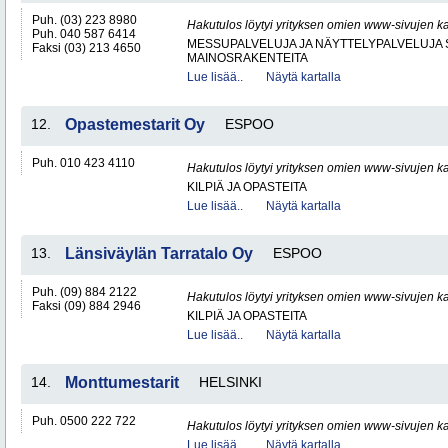
Puh. (03) 223 8980
Hakutulos löytyi yrityksen omien www-sivujen ka
Puh. 040 587 6414
MESSUPALVELUJA JA NÄYTTELYPALVELUJA 
Faksi (03) 213 4650
MAINOSRAKENTEITA
Lue lisää..
Näytä kartalla
12.
Opastemestarit Oy
ESPOO
Puh. 010 423 4110
Hakutulos löytyi yrityksen omien www-sivujen ka
KILPIÄ JA OPASTEITA
Lue lisää..
Näytä kartalla
13.
Länsiväylän Tarratalo Oy
ESPOO
Puh. (09) 884 2122
Hakutulos löytyi yrityksen omien www-sivujen ka
Faksi (09) 884 2946
KILPIÄ JA OPASTEITA
Lue lisää..
Näytä kartalla
14.
Monttumestarit
HELSINKI
Puh. 0500 222 722
Hakutulos löytyi yrityksen omien www-sivujen ka
Lue lisää..
Näytä kartalla