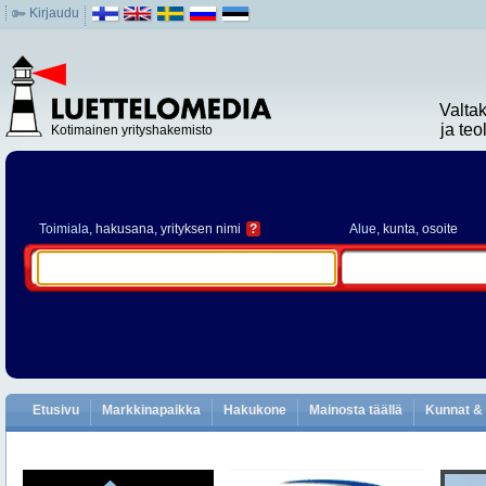
Kirjaudu
Valta
ja te
Kotimainen yrityshakemisto
Toimiala
, hakusana, yrityksen nimi
?
Alue
, kunta, osoite
Etusivu
Markkinapaikka
Hakukone
Mainosta täällä
Kunnat & 