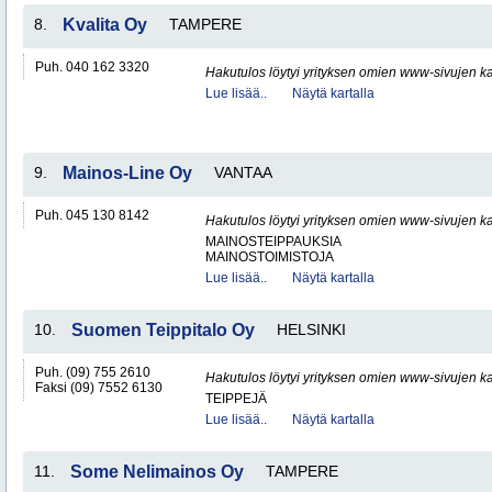
8.
Kvalita Oy
TAMPERE
Puh. 040 162 3320
Hakutulos löytyi yrityksen omien www-sivujen ka
Lue lisää..
Näytä kartalla
9.
Mainos-Line Oy
VANTAA
Puh. 045 130 8142
Hakutulos löytyi yrityksen omien www-sivujen ka
MAINOSTEIPPAUKSIA
MAINOSTOIMISTOJA
Lue lisää..
Näytä kartalla
10.
Suomen Teippitalo Oy
HELSINKI
Puh. (09) 755 2610
Hakutulos löytyi yrityksen omien www-sivujen ka
Faksi (09) 7552 6130
TEIPPEJÄ
Lue lisää..
Näytä kartalla
11.
Some Nelimainos Oy
TAMPERE