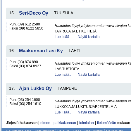
15.
Seri-Deco Oy
TUUSULA
Puh. (09) 612 2580
Hakutulos löytyi yrityksen omien www-sivujen ka
Faksi (09) 6122 5850
TARROJA JA ETIKETTEJÄ
Lue lisää..
Näytä kartalla
16.
Maakunnan Lasi Ky
LAHTI
Puh. (03) 874 890
Hakutulos löytyi yrityksen omien www-sivujen ka
Faksi (03) 874 8927
LASITUSTÖITÄ
Lue lisää..
Näytä kartalla
17.
Ajan Lukko Oy
TAMPERE
Puh. (03) 254 1600
Hakutulos löytyi yrityksen omien www-sivujen ka
Faksi (03) 254 1610
LUKKOJA JA LUKITUSJÄRJESTELMIÄ
Lue lisää..
Näytä kartalla
Järjestä
hakuarvon
|
nimen
|
paikkakunnan
|
toimialan
|
tietomäärän
mukaan