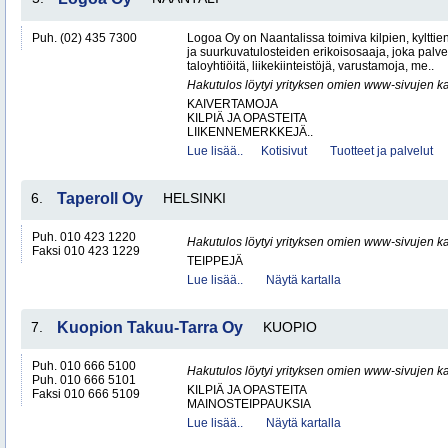
Puh. (02) 435 7300
Logoa Oy on Naantalissa toimiva kilpien, kylttie
ja suurkuvatulosteiden erikoisosaaja, joka palvele
taloyhtiöitä, liikekiinteistöjä, varustamoja, me..
Hakutulos löytyi yrityksen omien www-sivujen ka
KAIVERTAMOJA
KILPIÄ JA OPASTEITA
LIIKENNEMERKKEJÄ..
Lue lisää..
Kotisivut
Tuotteet ja palvelut
6.
Taperoll Oy
HELSINKI
Puh. 010 423 1220
Hakutulos löytyi yrityksen omien www-sivujen ka
Faksi 010 423 1229
TEIPPEJÄ
Lue lisää..
Näytä kartalla
7.
Kuopion Takuu-Tarra Oy
KUOPIO
Puh. 010 666 5100
Hakutulos löytyi yrityksen omien www-sivujen ka
Puh. 010 666 5101
KILPIÄ JA OPASTEITA
Faksi 010 666 5109
MAINOSTEIPPAUKSIA
Lue lisää..
Näytä kartalla