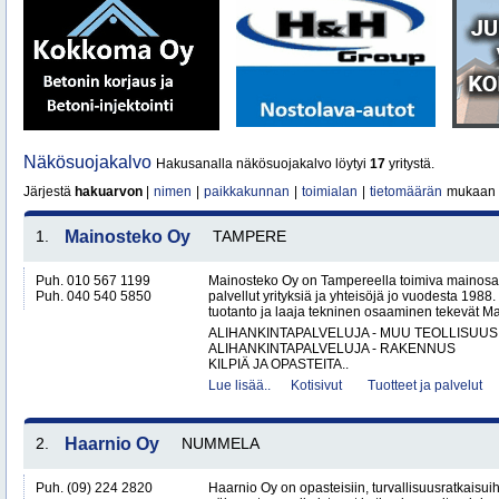
Näkösuojakalvo
Hakusanalla näkösuojakalvo löytyi
17
yritystä.
Järjestä
hakuarvon
|
nimen
|
paikkakunnan
|
toimialan
|
tietomäärän
mukaan
1.
Mainosteko Oy
TAMPERE
Puh. 010 567 1199
Mainosteko Oy on Tampereella toimiva mainosal
Puh. 040 540 5850
palvellut yrityksiä ja yhteisöjä jo vuodesta 198
tuotanto ja laaja tekninen osaaminen tekevät Ma
ALIHANKINTAPALVELUJA - MUU TEOLLISUUS
ALIHANKINTAPALVELUJA - RAKENNUS
KILPIÄ JA OPASTEITA..
Lue lisää..
Kotisivut
Tuotteet ja palvelut
2.
Haarnio Oy
NUMMELA
Puh. (09) 224 2820
Haarnio Oy on opasteisiin, turvallisuusratkaisuih