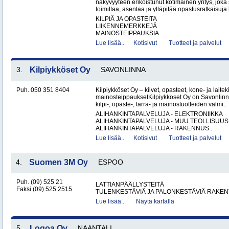
näkyvyyteen erikoistunut kotimainen yritys, joka 
toimittaa, asentaa ja ylläpitää opastusratkaisuja
KILPIÄ JA OPASTEITA
LIIKENNEMERKKEJÄ
MAINOSTEIPPAUKSIA..
Lue lisää..
Kotisivut
Tuotteet ja palvelut
3.
Kilpiykköset Oy
SAVONLINNA
Puh. 050 351 8404
Kilpiykköset Oy – kilvet, opasteet, kone- ja laiteki
mainosteippauksetKilpiykköset Oy on Savonlinn
kilpi-, opaste-, tarra- ja mainostuotteiden valmi..
ALIHANKINTAPALVELUJA - ELEKTRONIIKKA
ALIHANKINTAPALVELUJA - MUU TEOLLISUUS
ALIHANKINTAPALVELUJA - RAKENNUS..
Lue lisää..
Kotisivut
Tuotteet ja palvelut
4.
Suomen 3M Oy
ESPOO
Puh. (09) 525 21
LATTIANPÄÄLLYSTEITÄ
Faksi (09) 525 2515
TULENKESTÄVIÄ JA PALONKESTÄVIÄ RAKEN
Lue lisää..
Näytä kartalla
5.
Logoa Oy
NAANTALI