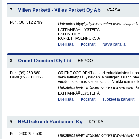
7.
Villen Parketti - Villes Parkett Oy Ab
VAASA
Puh. (06) 312 2799
Hakutulos löytyi yrityksen omien www-sivujen ka
LATTIANPÄÄLLYSTEITÄ
LATTIATÖITÄ
PARKETTIASENNUKSIA
Lue lisää..
Kotisivut
Näytä kartalla
8.
Orient-Occident Oy Ltd
ESPOO
Puh. (09) 260 660
ORIENT-OCCIDENT on korkealuokkaisten huone
Faksi (09) 801 1227
sekä lattianpäällysteiden ja mattojen asiantunteva
vuoden kokemus sisustusalalta Markkinoimme k
Hakutulos löytyi yrityksen omien www-sivujen ka
LATTIANPÄÄLLYSTEITÄ
Lue lisää..
Kotisivut
Tuotteet ja palvelut
9.
NR-Urakointi Rautiainen Ky
KOTKA
Puh. 0400 254 500
Hakutulos löytyi yrityksen omien www-sivujen ka