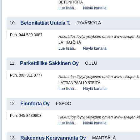
BETONITÖITÄ
Lue lisää..
Näytä kartalla
10.
Betonilattiat Uutela T.
JYVÄSKYLÄ
Puh. 044 589 3087
Hakutulos löytyi yrityksen omien www-sivujen ka
LATTIATÖITÄ
Lue lisää..
Näytä kartalla
11.
Parkettiliike Säkkinen Oy
OULU
Puh. (08) 311 0777
Hakutulos löytyi yrityksen omien www-sivujen ka
LATTIANPÄÄLLYSTEITÄ
Lue lisää..
Näytä kartalla
12.
Finnforta Oy
ESPOO
Puh. 045 8430803
Hakutulos löytyi yrityksen omien www-sivujen ka
Lue lisää..
Näytä kartalla
13.
Rakennus Keravanranta Oy
MÄNTSÄLÄ