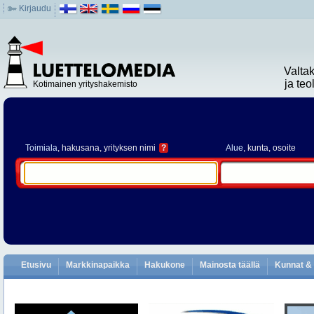
Kirjaudu
Valta
ja te
Kotimainen yrityshakemisto
Toimiala
, hakusana, yrityksen nimi
?
Alue
, kunta, osoite
Etusivu
Markkinapaikka
Hakukone
Mainosta täällä
Kunnat & 