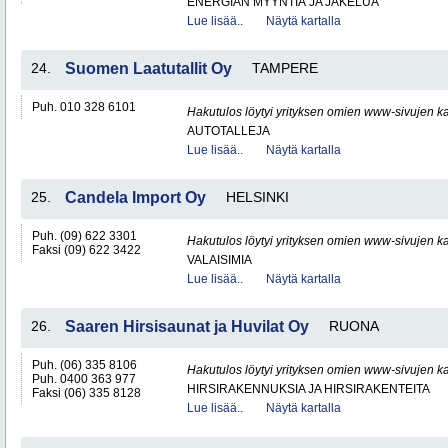
ENERGIAN MYYNTIÄ JA JAKELUA
Lue lisää..
Näytä kartalla
24.
Suomen Laatutallit Oy
TAMPERE
Puh. 010 328 6101
Hakutulos löytyi yrityksen omien www-sivujen ka
AUTOTALLEJA
Lue lisää..
Näytä kartalla
25.
Candela Import Oy
HELSINKI
Puh. (09) 622 3301
Hakutulos löytyi yrityksen omien www-sivujen ka
Faksi (09) 622 3422
VALAISIMIA
Lue lisää..
Näytä kartalla
26.
Saaren Hirsisaunat ja Huvilat Oy
RUONA
Puh. (06) 335 8106
Hakutulos löytyi yrityksen omien www-sivujen ka
Puh. 0400 363 977
HIRSIRAKENNUKSIA JA HIRSIRAKENTEITA
Faksi (06) 335 8128
Lue lisää..
Näytä kartalla