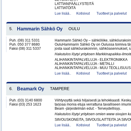
LATTIANPÄÄLLYSTEITÄ
LATTIATÖITÄ
Lue lisää..
Kotisivut
Tuotteet ja palvelut
5.
Hammarin Sähkö Oy
OULU
Puh. (08) 311 5331
Hammarin Sähkö Oy – sähköliike, sähköurakoint
Puh. 050 377 8680
OuluHammarin Sähkö Oy on Oulussa toimiva täy
Faksi (08) 311 5337
josta saat sähköurakoinnin, sähköasennukset, sä
Hakutulos löytyi yrityksen Markkinapaikka-ilmoi
ALIHANKINTAPALVELUJA - ELEKTRONIIKKA
ALIHANKINTAPALVELUJA - METALLI
ALIHANKINTAPALVELUJA - MUU TEOLLISUUS.
Lue lisää..
Kotisivut
Tuotteet ja palvelut
6.
Beamark Oy
TAMPERE
Puh. (03) 3140 6800
Viihtyvyyttä sekä hiljaisesti ja tehokkaasti. Kes
Faksi (03) 253 1623
tarjoaa monia etuja verrattuna tavalliseen imurii
Beam -järjestelmän edut: - Terveydellisyy..
Hakutulos löytyi yrityksen omien www-sivujen ka
SIIVOUSKONEITA, SIIVOUSLAITTEITA JA SIIV
Lue lisää..
Kotisivut
Tuotteet ja palvelut