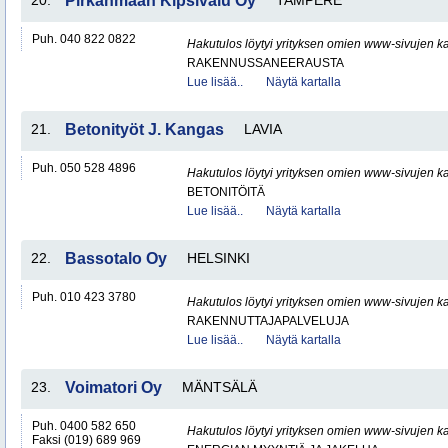
20.
Pirkanmaan Kipsivalu Oy
TAMPERE
Puh. 040 822 0822
Hakutulos löytyi yrityksen omien www-sivujen ka
RAKENNUSSANEERAUSTA
Lue lisää..
Näytä kartalla
21.
Betonityöt J. Kangas
LAVIA
Puh. 050 528 4896
Hakutulos löytyi yrityksen omien www-sivujen ka
BETONITÖITÄ
Lue lisää..
Näytä kartalla
22.
Bassotalo Oy
HELSINKI
Puh. 010 423 3780
Hakutulos löytyi yrityksen omien www-sivujen ka
RAKENNUTTAJAPALVELUJA
Lue lisää..
Näytä kartalla
23.
Voimatori Oy
MÄNTSÄLÄ
Puh. 0400 582 650
Hakutulos löytyi yrityksen omien www-sivujen ka
Faksi (019) 689 969