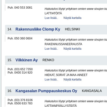
Puh. 040 553 3081
Hakutulos löytyi yrityksen omien www-sivujen ka
LATTIATÖITÄ
Lue lisää..
Näytä kartalla
14.
Rakennusliike Clomp Ky
HELSINKI
Puh. 050 360 0604
Hakutulos löytyi yrityksen omien www-sivujen ka
RAKENNUSSANEERAUSTA
Lue lisää..
Näytä kartalla
15.
Vilkkinen Ay
RENKO
Puh. (03) 652 7350
Hakutulos löytyi yrityksen omien www-sivujen ka
Puh. 0400 314 920
HIEKAT, SORAT JA MAA-AINEET
Lue lisää..
Näytä kartalla
16.
Kangasalan Pumppauskeskus Oy
KANGASALA
Puh. (03) 376 8106
Hakutulos löytyi yrityksen omien www-sivujen ka
Puh. 0500 633 783
LATTIANPÄÄLLYSTEITÄ