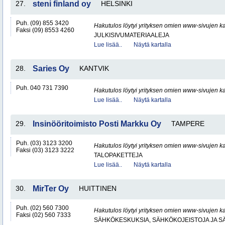
27.
steni finland oy
HELSINKI
Puh. (09) 855 3420
Hakutulos löytyi yrityksen omien www-sivujen ka
Faksi (09) 8553 4260
JULKISIVUMATERIAALEJA
Lue lisää..
Näytä kartalla
28.
Saries Oy
KANTVIK
Puh. 040 731 7390
Hakutulos löytyi yrityksen omien www-sivujen ka
Lue lisää..
Näytä kartalla
29.
Insinööritoimisto Posti Markku Oy
TAMPERE
Puh. (03) 3123 3200
Hakutulos löytyi yrityksen omien www-sivujen ka
Faksi (03) 3123 3222
TALOPAKETTEJA
Lue lisää..
Näytä kartalla
30.
MirTer Oy
HUITTINEN
Puh. (02) 560 7300
Hakutulos löytyi yrityksen omien www-sivujen ka
Faksi (02) 560 7333
SÄHKÖKESKUKSIA, SÄHKÖKOJEISTOJA JA S