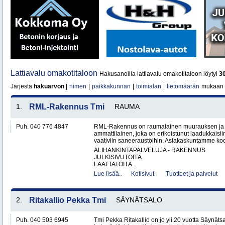
Lattiavalu omakotitaloon
Hakusanoilla lattiavalu omakotitaloon löytyi
3
Järjestä
hakuarvon
|
nimen
|
paikkakunnan
|
toimialan
|
tietomäärän
mukaan
1.
RML-Rakennus Tmi
RAUMA
Puh. 040 776 4847
RML-Rakennus on raumalainen muurauksen ja 
ammattilainen, joka on erikoistunut laadukkais
vaativiin saneeraustöihin. Asiakaskuntamme koos
ALIHANKINTAPALVELUJA - RAKENNUS
JULKISIVUTÖITÄ
LAATTATÖITÄ..
Lue lisää..
Kotisivut
Tuotteet ja palvelut
2.
Ritakallio Pekka Tmi
SÄYNÄTSALO
Puh. 040 503 6945
Tmi Pekka Ritakallio on jo yli 20 vuotta Säynäts