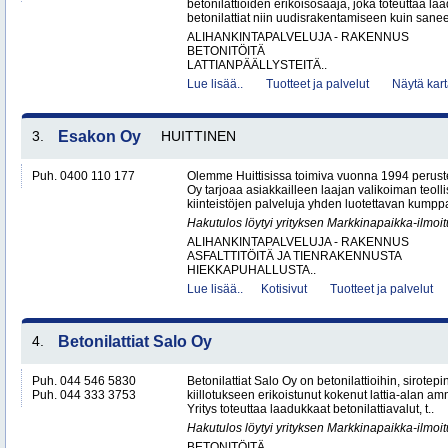
betonilattioiden erikoisosaaja, joka toteuttaa la
betonilattiat niin uudisrakentamiseen kuin saneer
ALIHANKINTAPALVELUJA - RAKENNUS
BETONITÖITÄ
LATTIANPÄÄLLYSTEITÄ..
Lue lisää..
Tuotteet ja palvelut
Näytä kart
3.
Esakon Oy
HUITTINEN
Puh. 0400 110 177
Olemme Huittisissa toimiva vuonna 1994 peruste
Oy tarjoaa asiakkailleen laajan valikoiman teol
kiinteistöjen palveluja yhden luotettavan kumppa
Hakutulos löytyi yrityksen Markkinapaikka-ilmoi
ALIHANKINTAPALVELUJA - RAKENNUS
ASFALTTITÖITÄ JA TIENRAKENNUSTA
HIEKKAPUHALLUSTA..
Lue lisää..
Kotisivut
Tuotteet ja palvelut
4.
Betonilattiat Salo Oy
Puh. 044 546 5830
Betonilattiat Salo Oy on betonilattioihin, sirotepin
Puh. 044 333 3753
kiillotukseen erikoistunut kokenut lattia-alan a
Yritys toteuttaa laadukkaat betonilattiavalut, t..
Hakutulos löytyi yrityksen Markkinapaikka-ilmoi
BETONITÖITÄ