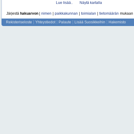
Lue lisää..
Näytä kartalla
Järjestä
hakuarvon
|
nimen
|
paikkakunnan
|
toimialan
|
tietomäärän
mukaan
Rekisteriseloste
Yhteystiedot
Palaute
Lisää Suosikkeihin
Hakemisto