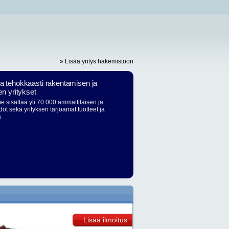
» Lisää yritys hakemistoon
ja tehokkaasti rakentamisen ja
en yritykset
 sisältää yli 70.000 ammattilaisen ja
dot sekä yrityksen tarjoamat tuotteet ja
ä
Lisää ilmoitus