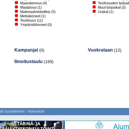
Maarakennus
(4)
Teollisuuden työpai
Maatalous
(1)
Muut työpaikat
(3)
Materiaalinkäsittely
(5)
Urakat
(1)
Metsäkoneet
(1)
Teollisuus
(11)
Ympäristökoneet
(0)
Kampanjat
Vuokrataan
(0)
(12)
Ilmoitustaulu
(169)
sää Suosikkeihin
Hakemisto