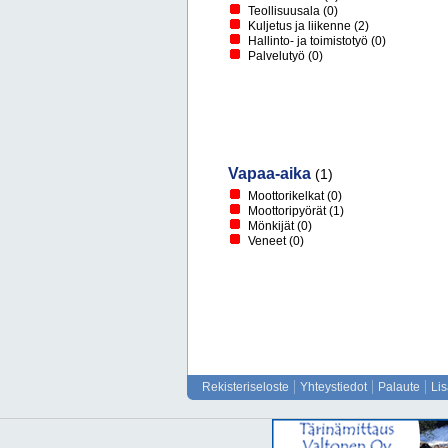
Teollisuusala
(0)
Kuljetus ja liikenne
(2)
Hallinto- ja toimistotyö
(0)
Palvelutyö
(0)
Vapaa-aika
(1)
Moottorikelkat
(0)
Moottoripyörät
(1)
Mönkijät
(0)
Veneet
(0)
Rekisteriseloste
Yhteystiedot
Palaute
Li