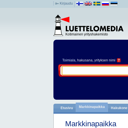
Kirjaudu
Kotimainen yrityshakemisto
Toimiala
, hakusana, yrityksen nimi
?
Markkinapaikka
Etusivu
Hakukone
Markkinapaikka