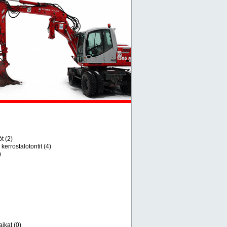
öt
(2)
 kerrostalotontit
(4)
)
ikat
(0)