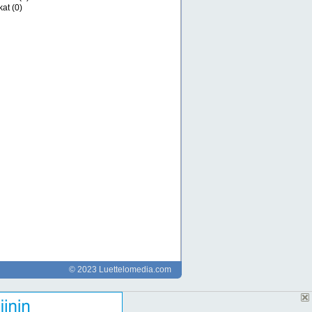
kat
(0)
© 2023 Luettelomedia.com