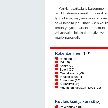
Markkinapaikalla julkaisemme
asiakkaidemme ilmoittamia urakoit
työpaikkoja, myytäviä ja ostettavia
sekä laitteita jne. Ilmoituksen voi li
omilla yrityskohtaisilla tunnuksilla
yrityssivulle, jolloin tieto päivittyy
markkinapaikalle.
Rakentaminen
(647)
Rakennus
(98)
LVI
(69)
Sähkö
(27)
Betoni
(56)
Maarakennus
(73)
Puuteollisuus
(11)
Saneeraus
(90)
Suunnittelu
(8)
Muu rakennusalaan liittyvä
(215)
Koulutukset ja kurssit
(2)
Rakennusala
(0)