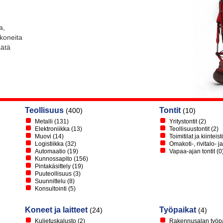
a,
 koneita
sätä
Teollisuus
Tontit
(400)
(10)
Metalli
(131)
Yritystontit
(2)
Elektroniikka
(13)
Teollisuustontit
(2)
Muovi
(14)
Toimitilat ja kiinteist
Logistiikka
(32)
Omakoti-, rivitalo- ja
Automaatio
(19)
Vapaa-ajan tontit
(0
Kunnossapito
(156)
Pintakäsittely
(19)
Puuteollisuus
(3)
Suunnittelu
(8)
Konsultointi
(5)
Koneet ja laitteet
Työpaikat
(24)
(4)
Kuljetuskalusto
(2)
Rakennusalan työpa