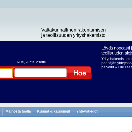
Valtakunnallinen rakentamisen
ja teollisuuden yrityshakemisto
Löydä nopeasti 
teollisuuden aloj
Yrityshakemistomme
Alue
, kunta, osoite
päättäjän yhteystie
palvelut
» Lue lisä
Hae
Mainosta täällä
Kunnat & kaupungit
Yhteystiedot