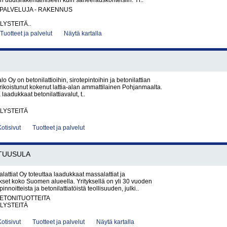
niin uudisrakentamiseen kuin saneerauskohteisiin. Yr..
PALVELUJA - RAKENNUS
LYSTEITÄ..
Tuotteet ja palvelut
Näytä kartalla
alo Oy on betonilattioihin, sirotepintoihin ja betonilattian
erikoistunut kokenut lattia-alan ammattilainen Pohjanmaalta.
a laadukkaat betonilattiavalut, t..
LYSTEITÄ
Kotisivut
Tuotteet ja palvelut
TUUSULA
ttiat Oy toteuttaa laadukkaat massalattiat ja
ukset koko Suomen alueella. Yrityksellä on yli 30 vuoden
innoitteista ja betonilattiatöistä teollisuuden, julki..
BETONITUOTTEITA
LYSTEITÄ
Kotisivut
Tuotteet ja palvelut
Näytä kartalla