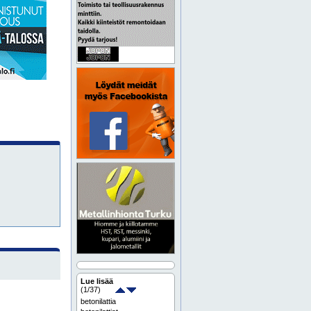
Lue lisää
(
1
/37)
betonilattia