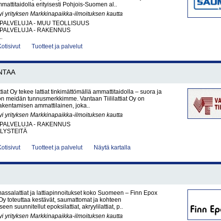
mattitaidolla erityisesti Pohjois-Suomen al..
yi yrityksen Markkinapaikka-ilmoituksen kautta
PALVELUJA - MUU TEOLLISUUS
PALVELUJA - RAKENNUS
.
Kotisivut
Tuotteet ja palvelut
NTAA
ttiat Oy tekee lattiat tinkimättömällä ammattitaidolla – suora ja
 on meidän tunnusmerkkimme. Vantaan Tiililattiat Oy on
rakentamisen ammattilainen, joka..
yi yrityksen Markkinapaikka-ilmoituksen kautta
PALVELUJA - RAKENNUS
LYSTEITÄ
Kotisivut
Tuotteet ja palvelut
Näytä kartalla
 massalattiat ja lattiapinnoitukset koko Suomeen – Finn Epox
y toteuttaa kestävät, saumattomat ja kohteen
een suunnitellut epoksilattiat, akryylilattiat, p..
yi yrityksen Markkinapaikka-ilmoituksen kautta