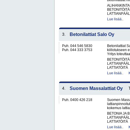
betonilattiat 
ALIHANKINTA
BETONITÖITÄ
LATTIANPÄÄL
Lue lisää..
3.
Betonilattiat Salo Oy
Puh. 044 546 5830
Betonilattiat S
Puh. 044 333 3753
kiillotukseen 
Yritys toteutta
BETONITÖITÄ
LATTIANPÄÄL
LATTIATÖITÄ
Lue lisää..
4.
Suomen Massalattiat Oy
Puh. 0400 426 218
Suomen Massala
lattianpinnoit
kokemus lattiap
BETONIA JA 
LATTIANPÄÄL
LATTIATÖITÄ
Lue lisää..