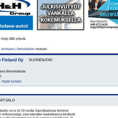
 löytyi
101
yritystä.
|
toimialan
|
tietomäärän
mukaan
 Finland Oy
SUONENJOKI
sana
Betonilattioita
Ä
Näytä kartalla
NÄTSALO
kallio on jo yli 20 vuotta Säynätsalossa toiminut
n erikoisosaaja, joka toteuttaa laadukkaat ja kestävät