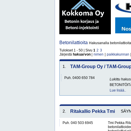
Betonilattioita
Hakusanalla betonilattioita
Tulokset 1 - 50 | Sivu
1
2
3
Järjestä
hakuarvon
|
nimen
|
paikkakunnan
1.
TAM-Group Oy / TAM-Group
Puh. 0400 650 784
Lukittu haku
BETONITÖIT
Lue lisää..
2.
Ritakallio Pekka Tmi
SÄY
Puh. 040 503 6945
Tmi Pekka Rita
betonilattioide