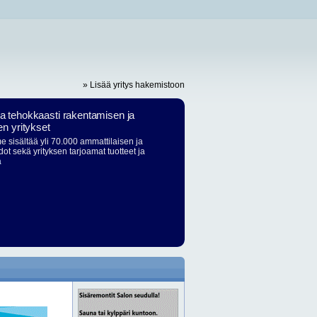
» Lisää yritys hakemistoon
ja tehokkaasti rakentamisen ja
en yritykset
 sisältää yli 70.000 ammattilaisen ja
dot sekä yrityksen tarjoamat tuotteet ja
ä