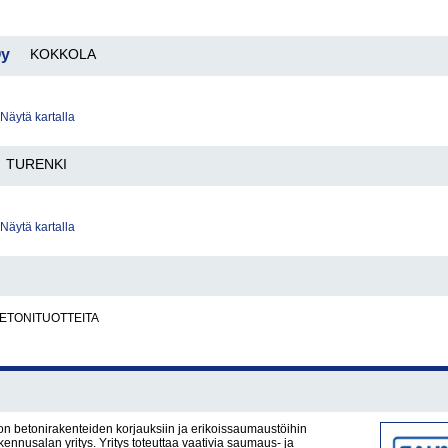
Oy
KOKKOLA
Näytä kartalla
TURENKI
Näytä kartalla
BETONITUOTTEITA
n betonirakenteiden korjauksiin ja erikoissaumaustöihin
kennusalan yritys. Yritys toteuttaa vaativia saumaus- ja