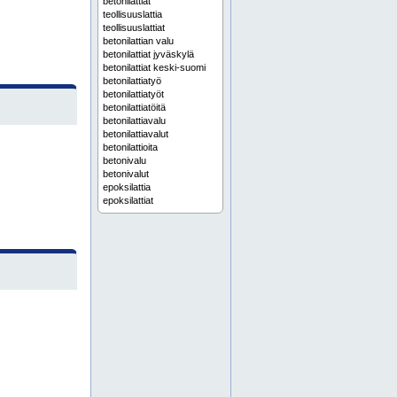
betonilattiat
teollisuuslattia
teollisuuslattiat
betonilattian valu
betonilattiat jyväskylä
betonilattiat keski-suomi
betonilattiatyö
betonilattiatyöt
betonilattiatöitä
betonilattiavalu
betonilattiavalut
betonilattioita
betonivalu
betonivalut
epoksilattia
epoksilattiat
epoksipinnoite
hallilattia
hallilattiat
lattian pinnoitus
lattiavalu
lattiavalut
mastertop
betonilattian pinnoitus
betonipinnoitus
etelä-pohjanmaa
jyväskylä
kauhava
keski-pohjanmaa
keski-suomi