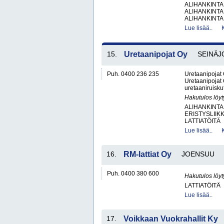
ALIHANKINTA
ALIHANKINTA
ALIHANKINTA
Lue lisää..
15.
Uretaanipojat Oy
SEINÄJ
Puh. 0400 236 235
Uretaanipojat 
Uretaanipojat 
uretaaniruiskut
Hakutulos löyt
ALIHANKINTA
ERISTYSLIIK
LATTIATÖITÄ
Lue lisää..
16.
RM-lattiat Oy
JOENSUU
Puh. 0400 380 600
Hakutulos löyt
LATTIATÖITÄ
Lue lisää..
17.
Voikkaan Vuokrahallit Ky