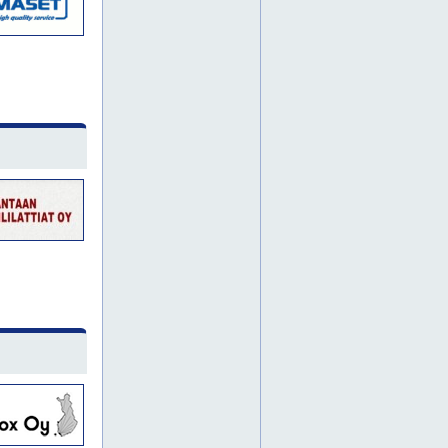
betonilattian kiillotus pohjanmaa
betonilattian kiillotus pohjois-pohjanmaa
betonilattian kiillotus seinäjoki
betonilattian kiillotus vaasa
betonilattian kiiltohionta
betonilattian korjaus
betonilattian pinnoitukset
betonilattian pölynsidonta
betonilattian valua
betonilattiankiillotus
betonilattiankiillotus.fi
betonilattiat etelä-pohjanmaa
betonilattiat kauhava
betonilattiat keski-pohjanmaa
betonilattiat kokkola
betonilattiat lapua
betonilattiat liminka
betonilattiat oulu
betonilattiat pietarsaari
betonilattiat pohjanmaa
betonilattiat pohjois-pohjanmaa
betonilattiat raahe
betonilattiat salo oy
betonilattiat seinäjoki
betonilattiat vaasa
betonilattiatsalo.fi
betonilattiaurakoinnit
betonilattiaurakointi
betonilattiaurakointia
betonilattiavalut etelä-pohjanmaa