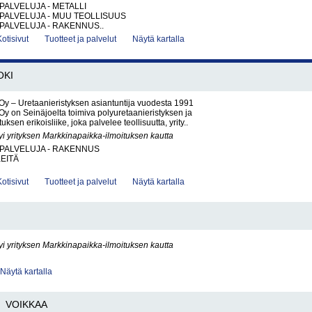
PALVELUJA - METALLI
PALVELUJA - MUU TEOLLISUUS
PALVELUJA - RAKENNUS..
Kotisivut
Tuotteet ja palvelut
Näytä kartalla
OKI
Oy – Uretaanieristyksen asiantuntija vuodesta 1991
Oy on Seinäjoelta toimiva polyuretaanieristyksen ja
uksen erikoisliike, joka palvelee teollisuutta, yrity..
yi yrityksen Markkinapaikka-ilmoituksen kautta
PALVELUJA - RAKENNUS
KEITÄ
Kotisivut
Tuotteet ja palvelut
Näytä kartalla
yi yrityksen Markkinapaikka-ilmoituksen kautta
Näytä kartalla
VOIKKAA