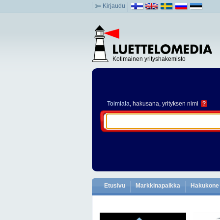
Kirjaudu
Kotimainen yrityshakemisto
Toimiala
, hakusana, yrityksen nimi
?
Etusivu
Markkinapaikka
Hakukone