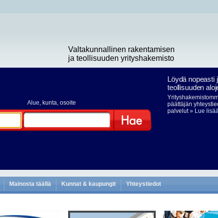
Valtakunnallinen rakentamisen
ja teollisuuden yrityshakemisto
Löydä nopeasti 
teollisuuden aloj
Yrityshakemistomme
Alue
, kunta, osoite
päättäjän yhteystie
palvelut
» Lue lisä
Hae
Mainosta täällä
Kunnat & kaupungit
Yhteystiedot