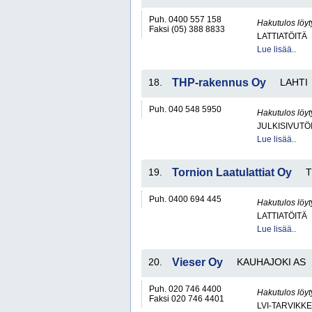
Puh. 0400 557 158
Hakutulos löyt
Faksi (05) 388 8833
LATTIATÖITÄ
Lue lisää..
18.
THP-rakennus Oy
LAHTI
Puh. 040 548 5950
Hakutulos löyt
JULKISIVUTÖ
Lue lisää..
19.
Tornion Laatulattiat Oy
Puh. 0400 694 445
Hakutulos löyt
LATTIATÖITÄ
Lue lisää..
20.
Vieser Oy
KAUHAJOKI AS
Puh. 020 746 4400
Hakutulos löyt
Faksi 020 746 4401
LVI-TARVIKKE