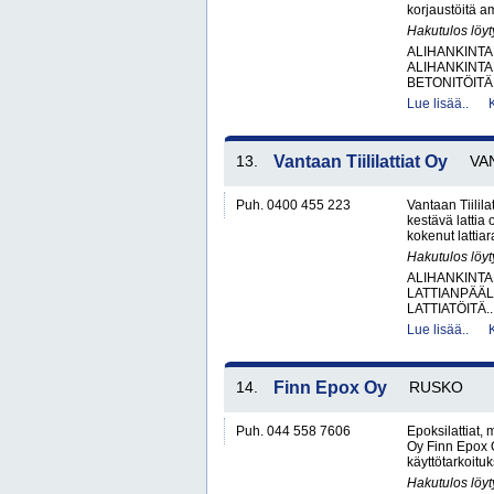
korjaustöitä am
Hakutulos löyt
ALIHANKINTA
ALIHANKINTA
BETONITÖITÄ.
Lue lisää..
13.
Vantaan Tiililattiat Oy
VA
Puh. 0400 455 223
Vantaan Tiilila
kestävä lattia
kokenut lattia
Hakutulos löyt
ALIHANKINTA
LATTIANPÄÄL
LATTIATÖITÄ..
Lue lisää..
14.
Finn Epox Oy
RUSKO
Puh. 044 558 7606
Epoksilattiat,
Oy Finn Epox O
käyttötarkoituks
Hakutulos löyt