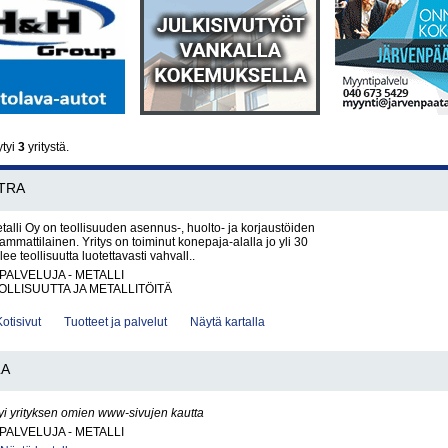
ytyi
3
yritystä.
TRA
lli Oy on teollisuuden asennus-, huolto- ja korjaustöiden
mmattilainen. Yritys on toiminut konepaja-alalla jo yli 30
lee teollisuutta luotettavasti vahvall..
PALVELUJA - METALLI
LLISUUTTA JA METALLITÖITÄ
Kotisivut
Tuotteet ja palvelut
Näytä kartalla
LA
yi yrityksen omien www-sivujen kautta
PALVELUJA - METALLI