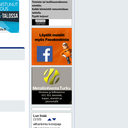
Lue lisää
(
1
/10)
alihankinta konepaja