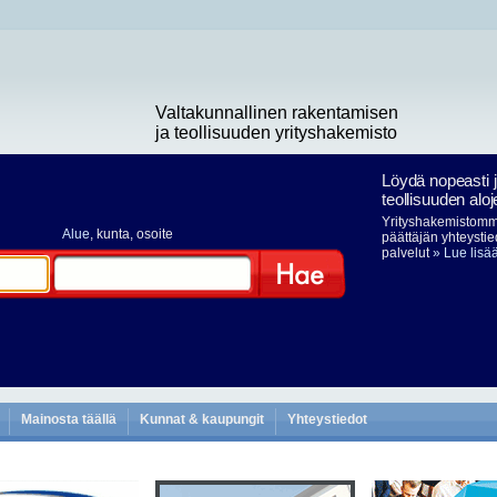
Valtakunnallinen rakentamisen
ja teollisuuden yrityshakemisto
Löydä nopeasti 
teollisuuden aloj
Yrityshakemistomme
Alue
, kunta, osoite
päättäjän yhteystie
palvelut
» Lue lisä
Hae
Mainosta täällä
Kunnat & kaupungit
Yhteystiedot