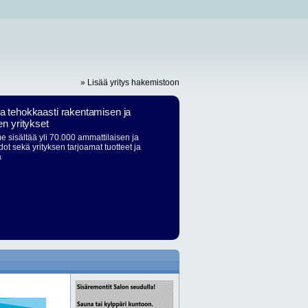
» Lisää yritys hakemistoon
ja tehokkaasti rakentamisen ja
en yritykset
 sisältää yli 70.000 ammattilaisen ja
dot sekä yrityksen tarjoamat tuotteet ja
ä