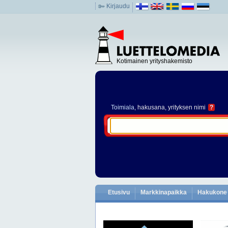
Kirjaudu
Kotimainen yrityshakemisto
Toimiala
, hakusana, yrityksen nimi
?
Etusivu
Markkinapaikka
Hakukone