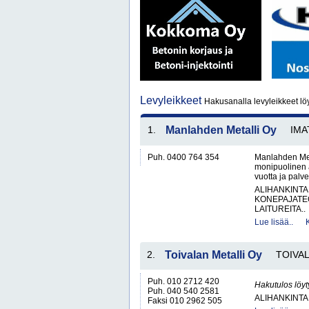
Levyleikkeet
Hakusanalla levyleikkeet lö
1.
Manlahden Metalli Oy
IMA
Puh. 0400 764 354
Manlahden Meta
monipuolinen a
vuotta ja palve
ALIHANKINTA
KONEPAJATEO
LAITUREITA..
Lue lisää..
2.
Toivalan Metalli Oy
TOIVA
Puh. 010 2712 420
Hakutulos löyt
Puh. 040 540 2581
ALIHANKINTA
Faksi 010 2962 505