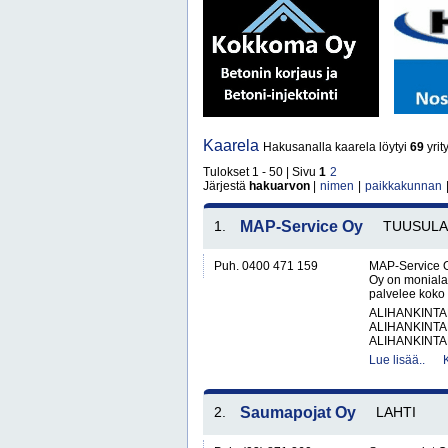
Kaarela
Hakusanalla kaarela löytyi
69
yrit
Tulokset 1 - 50 | Sivu
1
2
Järjestä
hakuarvon
|
nimen
|
paikkakunnan
1.
MAP-Service Oy
TUUSULA
Puh. 0400 471 159
MAP-Service O
Oy on monialai
palvelee koko 
ALIHANKINTA
ALIHANKINTA
ALIHANKINTA
Lue lisää..
2.
Saumapojat Oy
LAHTI