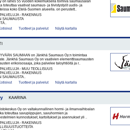
 on lähes 55 vuoden kokemuksella toimiva saumausalan
oka toteuttaa vaativat saumaus- ja tiivistystyöt uudis- ja
issa koko Etelä-Suomen alueella. on perustett..
PALVELUJA - RAKENNUS
N SAUMAUSTA
TÄ..
Kotisivut
Tuotteet ja palvelut
Näytä kartalla
TI
YVÄÄN SAUMAAN on Jänkhä Saumaus Oy:n toimintaa
ate. Jänkhä Saumaus Oy on vaativien elementtisaumausten
jausten erikoisosaaja, joka palvelee taloyhtiöitä ja r..
PALVELUJA - MUU TEOLLISUUS
PALVELUJA - RAKENNUS
N SAUMAUSTA..
Kotisivut
Tuotteet ja palvelut
Näytä kartalla
Oy
KAARINA
tokeskus Oy on valtakunnallinen hormi- ja ilmanvaihtoalan
joka toteuttaa savupiippujen, savuhormien ja
estelmien kunnostukset, kartoitukset ja asennukset yli ..
PALVELUJA - RAKENNUS
LLISUUSTUOTTEITA