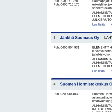
Puh. (03) 871 260
Saumapojat Oy
Puh. 0400 715 175
erikoisliike, j
saneerauskohte
ALIHANKINTA
ELEMENTTIE
JULKISIVUTÖI
Lue lisää..
3.
Jänkhä Saumaus Oy
LAH
Puh. 0400 804 931
ELEMENTIT H
kuvaava peria
ja julkisivukor
ALIHANKINTA
ALIHANKINTA
ELEMENTTIE
Lue lisää..
4.
Suomen Hormistokeskus 
Puh. 020 730 4030
Suomen Hormis
asiantuntija, 
ilmanvaihtojärj
ALIHANKINTA
KATTOTURVA