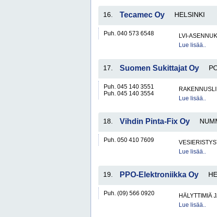
16.
Tecamec Oy
HELSINKI
Puh. 040 573 6548
LVI-ASENNUK
Lue lisää..
17.
Suomen Sukittajat Oy
P
Puh. 045 140 3551
RAKENNUSLI
Puh. 045 140 3554
Lue lisää..
18.
Vihdin Pinta-Fix Oy
NUM
Puh. 050 410 7609
VESIERISTYS
Lue lisää..
19.
PPO-Elektroniikka Oy
HE
Puh. (09) 566 0920
HÄLYTTIMIÄ 
Lue lisää..