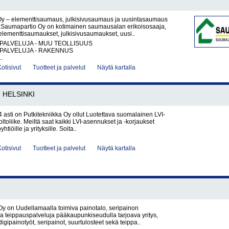
y – elementtisaumaus, julkisivusaumaus ja uusintasaumaus
Saumapartio Oy on kotimainen saumausalan erikoisosaaja,
 elementtisaumaukset, julkisivusaumaukset, uusi..
PALVELUJA - MUU TEOLLISUUS
PALVELUJA - RAKENNUS
.
Kotisivut
Tuotteet ja palvelut
Näytä kartalla
HELSINKI
asti on Putkitekniikka Oy ollut Luotettava suomalainen LVI-
ltoliike. Meiltä saat kaikki LVI-asennukset ja -korjaukset
oyhtiöille ja yrityksille. Soita..
Kotisivut
Tuotteet ja palvelut
Näytä kartalla
 on Uudellamaalla toimiva painotalo, seripainon
ja teippauspalveluja pääkaupunkiseudulla tarjoava yritys,
digipainotyöt, seripainot, suurtulosteet sekä teippa..