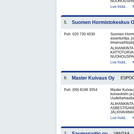
NUOHOUSPAL
Lue lisää..
5.
Suomen Hormistokeskus 
Puh. 020 730 4030
Suomen Hormis
asiantuntija, 
ilmanvaihtojärj
ALIHANKINTA
KATTOTURVA
NUOHOUSPAL
Lue lisää..
6.
Master Kuivaus Oy
ESPO
Puh. (09) 8196 3554
Master Kuivaus
kuivauksiin ja 
Uudellamaalla.
ALIHANKINTA
ASBESTISAN
JÄLKIVAHINK
Lue lisää..
7.
Saumapartio oy
VANTAA