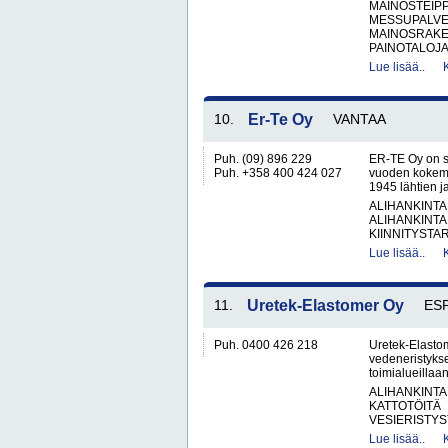
MAINOSTEIP
MESSUPALVE
MAINOSRAKE
PAINOTALOJA
Lue lisää..
10.
Er-Te Oy
VANTAA
Puh. (09) 896 229
ER-TE Oy on su
Puh. +358 400 424 027
vuoden kokemus
1945 lähtien ja
ALIHANKINTA
ALIHANKINTA
KIINNITYSTAR
Lue lisää..
11.
Uretek-Elastomer Oy
ES
Puh. 0400 426 218
Uretek-Elasto
vedeneristyksee
toimialueillaa
ALIHANKINTA
KATTOTÖITÄ
VESIERISTYS
Lue lisää..