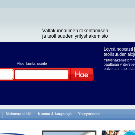
Valtakunnallinen rakentamisen
ja teollisuuden yrityshakemisto
Löydä nopeasti 
teollisuuden aloj
Yrityshakemistomme
Alue
, kunta, osoite
päättäjän yhteystie
palvelut
» Lue lisä
Hae
Mainosta täällä
Kunnat & kaupungit
Yhteystiedot