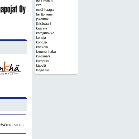
aurinkolahti
eira
etelä-haaga
herttoniemi
jakomäki
jätkäsaari
kaarela
katajanokka
konala
kontula
koskela
kruununhaka
kulosaari
kumpula
käpylä
laajasalo
lauttasaari
malmi
malminkartano
maunula
meilahti
mellunmäki
myllypuro
oulunkylä
pakila
pasila
pihlajamäki
pitäjänmäki
puistola
punavuori