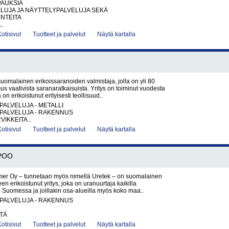
PAUKSIA
LUJA JA NÄYTTELYPALVELUJA SEKÄ
NTEITA
..
Kotisivut
Tuotteet ja palvelut
Näytä kartalla
omalainen erikoissaranoiden valmistaja, jolla on yli 80
 vaativista saranaratkaisuista. Yritys on toiminut vuodesta
 on erikoistunut erityisesti teollisuud..
PALVELUJA - METALLI
PALVELUJA - RAKENNUS
VIKKEITA..
Kotisivut
Tuotteet ja palvelut
Näytä kartalla
POO
mer Oy – tunnetaan myös nimellä Uretek – on suomalainen
n erikoistunut yritys, joka on uranuurtaja kaikilla
n Suomessa ja joillakin osa-alueilla myös koko maa..
PALVELUJA - RAKENNUS
TÄ
Kotisivut
Tuotteet ja palvelut
Näytä kartalla