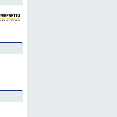
pirkkola
puu-vallila
pääkaupunkiseutu
savela
siltamäki
tapanila
tuusula
töölö
vallila
vantaa
vartiokylä
artova
inkoo
karhusaari
kurkimäki
loviisa
raasepori
santahamina
siuntio
suomenlinna
suurmetsä
tapaninvainio
vanhakaupunki
vihti
kanta-helsinki
tapulikaupunki
vartiosaari
munkinseutu
torpparinmäki
toukola