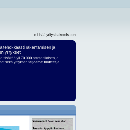
» Lisää yritys hakemistoon
ja tehokkaasti rakentamisen ja
en yritykset
 sisältää yli 70.000 ammattilaisen ja
dot sekä yrityksen tarjoamat tuotteet ja
ä