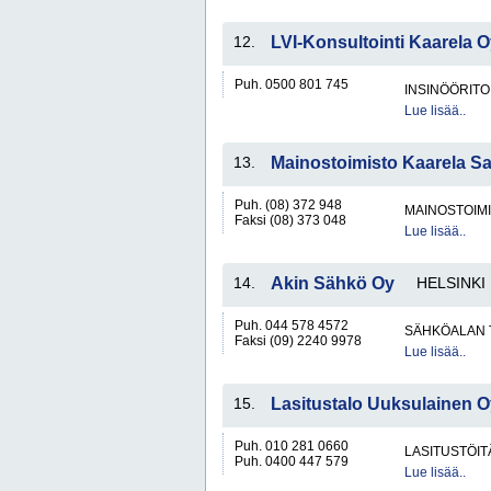
12.
LVI-Konsultointi Kaarela 
Puh. 0500 801 745
INSINÖÖRITO
Lue lisää..
13.
Mainostoimisto Kaarela Sa
Puh. (08) 372 948
MAINOSTOIM
Faksi (08) 373 048
Lue lisää..
14.
Akin Sähkö Oy
HELSINKI
Puh. 044 578 4572
SÄHKÖALAN 
Faksi (09) 2240 9978
Lue lisää..
15.
Lasitustalo Uuksulainen O
Puh. 010 281 0660
LASITUSTÖIT
Puh. 0400 447 579
Lue lisää..