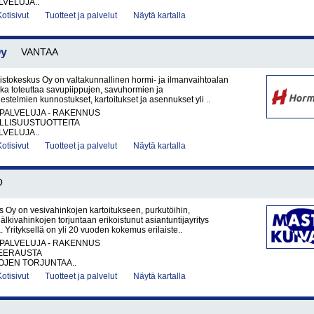
VELUJA..
Kotisivut
Tuotteet ja palvelut
Näytä kartalla
Oy
VANTAA
tokeskus Oy on valtakunnallinen hormi- ja ilmanvaihtoalan
joka toteuttaa savupiippujen, savuhormien ja
estelmien kunnostukset, kartoitukset ja asennukset yli ..
PALVELUJA - RAKENNUS
LLISUUSTUOTTEITA
VELUJA..
Kotisivut
Tuotteet ja palvelut
Näytä kartalla
O
 Oy on vesivahinkojen kartoitukseen, purkutöihin,
jälkivahinkojen torjuntaan erikoistunut asiantuntijayritys
 Yrityksellä on yli 20 vuoden kokemus erilaiste..
PALVELUJA - RAKENNUS
EERAUSTA
OJEN TORJUNTAA..
Kotisivut
Tuotteet ja palvelut
Näytä kartalla