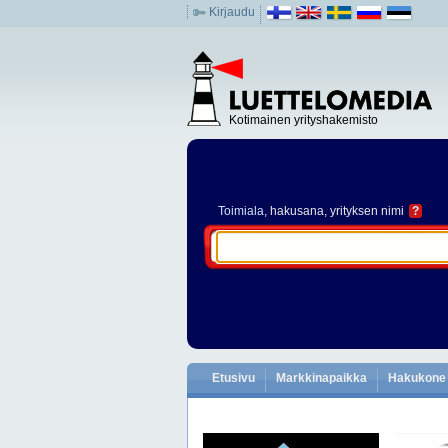
Kirjaudu
Kotimainen yrityshakemisto
Toimiala
, hakusana, yrityksen nimi
?
Etusivu
Markkinapaikka
Hakukone