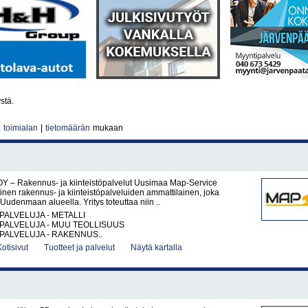
ystä.
|
toimialan
|
tietomäärän
mukaan
Y – Rakennus- ja kiinteistöpalvelut Uusimaa Map-Service
nen rakennus- ja kiinteistöpalveluiden ammattilainen, joka
Uudenmaan alueella. Yritys toteuttaa niin ..
PALVELUJA - METALLI
PALVELUJA - MUU TEOLLISUUS
PALVELUJA - RAKENNUS..
Kotisivut
Tuotteet ja palvelut
Näytä kartalla