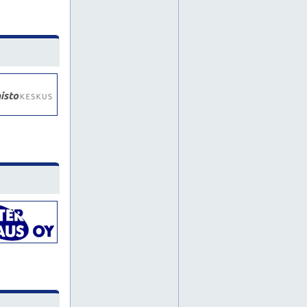
puotila
roihuvuori
ruskeasuo
suutarila
alppila
helsinki
hermanni
järvenpää
kallio
kannelmäki
karkkila
kauniainen
kerava
kirkkonummi
marjaniemi
metsälä
paloheinä
pohjois-haaga
porvoo
pukinmäki
sipoo
tammisalo
uusimaa
eiranranta
espoo
lehtisaari
munkkisaari
pajamäki
pihlajisto
pikku huopalahti