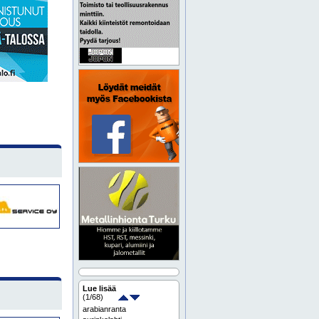
Lue lisää
(
1
/68)
arabianranta