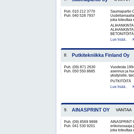
Puh. 010 212 3770
Saumapartio O
Puh. 040 528 7937
Uudellamaalla
joka toteuttaa
ALIHANKINTA
ALIHANKINTA
BETONITÖITÄ.
Lue lisää..
8.
Putkitekniikka Finland Oy
Puh. (09) 871 2630
Vuodesta 1994 
Puh. 050 550 8685
asennus ja huo
yksityisille, tal
PUTKITÖITÄ
Lue lisää..
9.
AINASPRINT OY
VANTAA
Puh. (09) 8569 9898
AINASPRINT Oy
Puh. 041 530 9201
erikoisosaaja 
joka toteuttaa 