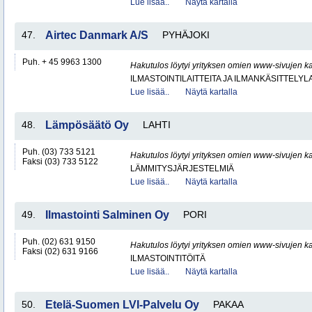
Lue lisää..
Näytä kartalla
47.
Airtec Danmark A/S
PYHÄJOKI
Puh. + 45 9963 1300
Hakutulos löytyi yrityksen omien www-sivujen ka
ILMASTOINTILAITTEITA JA ILMANKÄSITTELYLA
Lue lisää..
Näytä kartalla
48.
Lämpösäätö Oy
LAHTI
Puh. (03) 733 5121
Hakutulos löytyi yrityksen omien www-sivujen ka
Faksi (03) 733 5122
LÄMMITYSJÄRJESTELMIÄ
Lue lisää..
Näytä kartalla
49.
Ilmastointi Salminen Oy
PORI
Puh. (02) 631 9150
Hakutulos löytyi yrityksen omien www-sivujen ka
Faksi (02) 631 9166
ILMASTOINTITÖITÄ
Lue lisää..
Näytä kartalla
50.
Etelä-Suomen LVI-Palvelu Oy
PAKAA