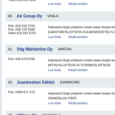
Faksi (02) 632 6182
Lue lisää..
Näytä kartalla
40.
Air Group Oy
VIIALA
Puh. (03) 542 5761
Hakutulos löytyi yrityksen omien www-sivujen ka
Puh. 040 725 5568
ILMASTOINTILAITTEITA JA ILMANKÄSITTELYLA
Faksi (03) 542 5761
Lue lisää..
Näytä kartalla
41.
Stig Wahlström Oy
VANTAA
Puh. 045 679 8706
Hakutulos löytyi yrityksen omien www-sivujen ka
MITTAUSLAITTEITA JA TUTKIMUSLAITTEITA
Lue lisää..
Näytä kartalla
42.
Juankosken Sähkö
JUANKOSKI
Puh. 0400 671 513
Hakutulos löytyi yrityksen omien www-sivujen ka
SÄHKÖALAN TÖITÄ
Lue lisää..
Näytä kartalla