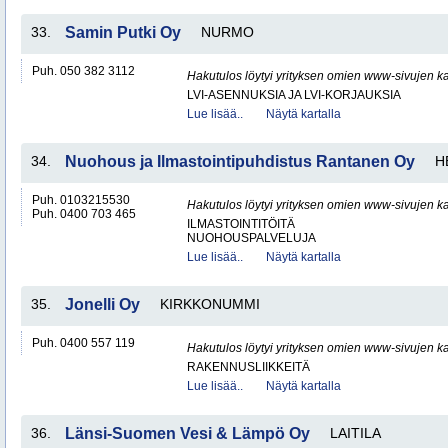
33.
Samin Putki Oy
NURMO
Puh. 050 382 3112
Hakutulos löytyi yrityksen omien www-sivujen ka
LVI-ASENNUKSIA JA LVI-KORJAUKSIA
Lue lisää..
Näytä kartalla
34.
Nuohous ja Ilmastointipuhdistus Rantanen Oy
H
Puh. 0103215530
Hakutulos löytyi yrityksen omien www-sivujen ka
Puh. 0400 703 465
ILMASTOINTITÖITÄ
NUOHOUSPALVELUJA
Lue lisää..
Näytä kartalla
35.
Jonelli Oy
KIRKKONUMMI
Puh. 0400 557 119
Hakutulos löytyi yrityksen omien www-sivujen ka
RAKENNUSLIIKKEITÄ
Lue lisää..
Näytä kartalla
36.
Länsi-Suomen Vesi & Lämpö Oy
LAITILA