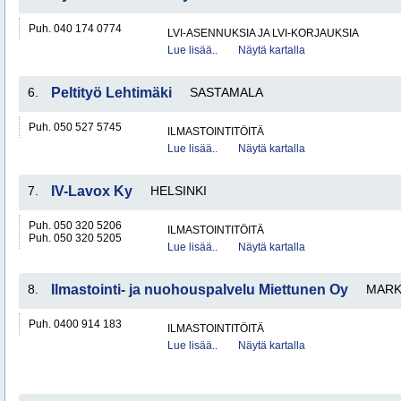
Puh. 040 174 0774
LVI-ASENNUKSIA JA LVI-KORJAUKSIA
Lue lisää..
Näytä kartalla
6.
Peltityö Lehtimäki
SASTAMALA
Puh. 050 527 5745
ILMASTOINTITÖITÄ
Lue lisää..
Näytä kartalla
7.
IV-Lavox Ky
HELSINKI
Puh. 050 320 5206
ILMASTOINTITÖITÄ
Puh. 050 320 5205
Lue lisää..
Näytä kartalla
8.
Ilmastointi- ja nuohouspalvelu Miettunen Oy
MARK
Puh. 0400 914 183
ILMASTOINTITÖITÄ
Lue lisää..
Näytä kartalla