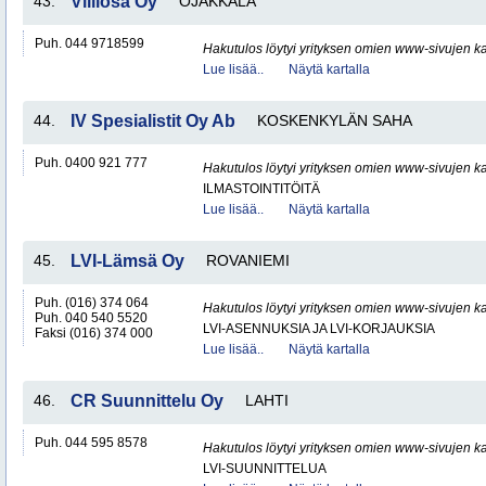
43.
Villiosa Oy
OJAKKALA
Puh. 044 9718599
Hakutulos löytyi yrityksen omien www-sivujen ka
Lue lisää..
Näytä kartalla
44.
IV Spesialistit Oy Ab
KOSKENKYLÄN SAHA
Puh. 0400 921 777
Hakutulos löytyi yrityksen omien www-sivujen ka
ILMASTOINTITÖITÄ
Lue lisää..
Näytä kartalla
45.
LVI-Lämsä Oy
ROVANIEMI
Puh. (016) 374 064
Hakutulos löytyi yrityksen omien www-sivujen ka
Puh. 040 540 5520
LVI-ASENNUKSIA JA LVI-KORJAUKSIA
Faksi (016) 374 000
Lue lisää..
Näytä kartalla
46.
CR Suunnittelu Oy
LAHTI
Puh. 044 595 8578
Hakutulos löytyi yrityksen omien www-sivujen ka
LVI-SUUNNITTELUA