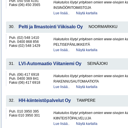
Puh. 050 558 4191
Hakutulos löytyi yrityksen omien www-sivujen ka
Faksi (06) 450 3565
INSINÖÖRITOIMISTOJA
Lue lisää..
Näytä kartalla
30.
Pelti ja Ilmastointi Viikisalo Oy
NOORMARKKU
Puh. (02) 548 1410
Hakutulos löytyi yrityksen omien www-sivujen ka
Puh. 0400 868 856
PELTISEPÄNLIIKKEITÄ
Faksi (02) 548 1429
Lue lisää..
Näytä kartalla
31.
LVI-Automaatio Viitaniemi Oy
SEINÄJOKI
Puh. (06) 417 6918
Hakutulos löytyi yrityksen omien www-sivujen ka
Puh. 0400 369 841
RAKENNUSAUTOMAATIOTA
Faksi (06) 417 6918
Lue lisää..
Näytä kartalla
32.
HH-kiinteistöpalvelut Oy
TAMPERE
Puh. 010 3950 395
Hakutulos löytyi yrityksen omien www-sivujen ka
Faksi 010 3950 301
KIINTEISTÖPALVELUJA
Lue lisää..
Näytä kartalla