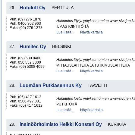
26.
Hotuluft Oy
PERTTULA
Puh. (09) 276 1878
Hakutulos löytyi yrityksen omien www-sivujen ka
Puh. 0400 302 963
ILMASTOINTITÖITÄ
Faksi (09) 276 1278
Lue lisää..
Näytä kartalla
27.
Humitec Oy
HELSINKI
Puh. (09) 530 8400
Hakutulos löytyi yrityksen omien www-sivujen ka
Puh. 050 552 3000
MITTAUSLAITTEITA JA TUTKIMUSLAITTEITA
Faksi (09) 5308 4099
Lue lisää..
Näytä kartalla
28.
Luumäen Putkiasennus Ky
TAAVETTI
Puh. (05) 417 1612
Hakutulos löytyi yrityksen omien www-sivujen ka
Puh. 0500 497 081
PUTKITÖITÄ
Faksi (05) 417 1612
Lue lisää..
Näytä kartalla
29.
Insinööritoimisto Heikki Konsteri Oy
KURIKKA