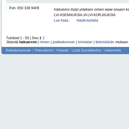
Puh. 050 338 9409
Hakutulos löytyi yrityksen omien www-sivujen ka
LVI-ASENNUKSIA JA LVI-KORJAUKSIA
Lue lisää..
Näytä kartalla
Tulokset 1 - 50 | Sivu
1
2
Järjestä
hakuarvon
|
nimen
|
paikkakunnan
|
toimialan
|
tietomäärän
mukaan
Rekisteriseloste
Yhteystiedot
Palaute
Lisää Suosikkeihin
Hakemisto