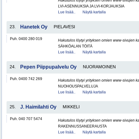
Hakutulos löytyi yrityksen omien www-sivujen ka
LVI-ASENNUKSIA JA LVI-KORJAUKSIA
Lue lisää..
Näytä kartalla
23.
Hanetek Oy
PIELAVESI
Puh. 0400 280 019
Hakutulos löytyi yrityksen omien www-sivujen ka
SÄHKÖALAN TÖITÄ
Lue lisää..
Näytä kartalla
24.
Pepen Piippupalvelu Oy
NUORAMOINEN
Puh. 0400 742 269
Hakutulos löytyi yrityksen omien www-sivujen ka
NUOHOUSPALVELUJA
Lue lisää..
Näytä kartalla
25.
J. Haimilahti Oy
MIKKELI
Puh. 040 707 5474
Hakutulos löytyi yrityksen omien www-sivujen ka
RAKENNUSSANEERAUSTA
Lue lisää..
Näytä kartalla