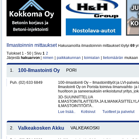
Ilmastoinnin mittaukset
Hakusanoilla ilmastoinnin mittaukset löytyi
69
yr
Tulokset 1 - 50 | Sivu
1
2
Järjestä
hakuarvon
|
nimen
|
paikkakunnan
|
toimialan
|
tietomäärän
mukaan
1.
100-Ilmastointi Oy
PORI
Puh. (02) 633 6849
100-ilmastointi Oy – Ilmastointityöt ja LVI-palvel
Ilmastointi Oy on Porista toimiva ilmanvaihto- ja 
huoltoon ja saneerauksiin erikoistunut yritys, jok
3D-SUUNNITTELUA
ILMASTOINTILAITTEITA JA ILMANKÄSITTELYLA
ILMASTOINTITÖITÄ..
Lue lisää..
Kotisivut
Tuotteet ja palvelut
2.
Valkeakosken Akku
VALKEAKOSKI