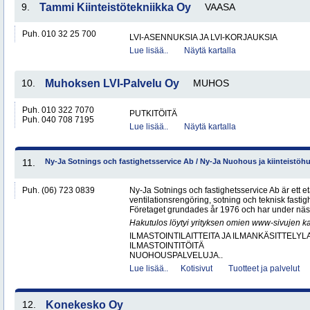
9.
Tammi Kiinteistötekniikka Oy
VAASA
Puh. 010 32 25 700
LVI-ASENNUKSIA JA LVI-KORJAUKSIA
Lue lisää..
Näytä kartalla
10.
Muhoksen LVI-Palvelu Oy
MUHOS
Puh. 010 322 7070
PUTKITÖITÄ
Puh. 040 708 7195
Lue lisää..
Näytä kartalla
11.
Ny-Ja Sotnings och fastighetsservice Ab / Ny-Ja Nuohous ja kiinteistöh
Puh. (06) 723 0839
Ny-Ja Sotnings och fastighetsservice Ab är ett e
ventilationsrengöring, sotning och teknisk fastig
Företaget grundades år 1976 och har under näs
Hakutulos löytyi yrityksen omien www-sivujen ka
ILMASTOINTILAITTEITA JA ILMANKÄSITTELYLA
ILMASTOINTITÖITÄ
NUOHOUSPALVELUJA..
Lue lisää..
Kotisivut
Tuotteet ja palvelut
12.
Konekesko Oy