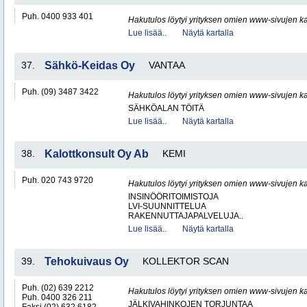
Puh. 0400 933 401
Hakutulos löytyi yrityksen omien www-sivujen ka
Lue lisää..
Näytä kartalla
37.
Sähkö-Keidas Oy
VANTAA
Puh. (09) 3487 3422
Hakutulos löytyi yrityksen omien www-sivujen ka
SÄHKÖALAN TÖITÄ
Lue lisää..
Näytä kartalla
38.
Kalottkonsult Oy Ab
KEMI
Puh. 020 743 9720
Hakutulos löytyi yrityksen omien www-sivujen ka
INSINÖÖRITOIMISTOJA
LVI-SUUNNITTELUA
RAKENNUTTAJAPALVELUJA..
Lue lisää..
Näytä kartalla
39.
Tehokuivaus Oy
KOLLEKTOR SCAN
Puh. (02) 639 2212
Hakutulos löytyi yrityksen omien www-sivujen ka
Puh. 0400 326 211
JÄLKIVAHINKOJEN TORJUNTAA