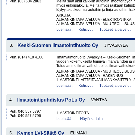
Puh. (03) 584 2863
Meiltä saat akut kaikkiin autoihin, moottoripyöri
myös erikoisakkuja. Meiltä myös raskaan kalus
löytyy akut kuorma-autoihin ja linja-autoihin, trak
AKKUJA
ALIHANKINTAPALVELUJA - ELEKTRONIIKKA
ALIHANKINTAPALVELUJA - MUU TEOLLISUUS.
Lue lisää..
Kotisivut
Tuotteet ja palvelut
3.
Keski-Suomen Ilmastointihuolto Oy
JYVÄSKYLÄ
Puh. (014) 410 4100
Ilmanvaihtohuolto Jyväskylä – Keski-Suomen Ilma
vuoden kokemuksella toimiva ilmanvaihdon ja ilm
Toteutamme ilmanvaihtohuollot, ilmanvaihtokone
ALIHANKINTAPALVELUJA - MUU TEOLLISUUS
ALIHANKINTAPALVELUJA - RAKENNUS
ILMASTOINTILAITTEITA JA ILMANKÄSITTELYLA
Lue lisää..
Kotisivut
Tuotteet ja palvelut
4.
Ilmastointipuhdistus PoLu Oy
VANTAA
Puh. 040 557 5797
ILMASTOINTITÖITÄ
Puh. 040 557 5796
Lue lisää..
Näytä kartalla
5.
Kymen LVI-Säätö Oy
ELIMÄKI