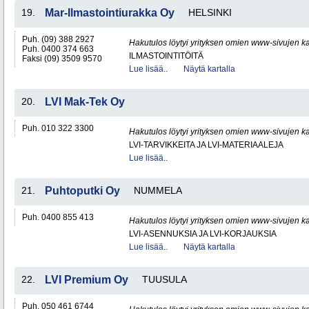
19.
Mar-Ilmastointiurakka Oy
HELSINKI
Puh. (09) 388 2927
Hakutulos löytyi yrityksen omien www-sivujen ka
Puh. 0400 374 663
ILMASTOINTITÖITÄ
Faksi (09) 3509 9570
Lue lisää..
Näytä kartalla
20.
LVI Mak-Tek Oy
Puh. 010 322 3300
Hakutulos löytyi yrityksen omien www-sivujen ka
LVI-TARVIKKEITA JA LVI-MATERIAALEJA
Lue lisää..
21.
Puhtoputki Oy
NUMMELA
Puh. 0400 855 413
Hakutulos löytyi yrityksen omien www-sivujen ka
LVI-ASENNUKSIA JA LVI-KORJAUKSIA
Lue lisää..
Näytä kartalla
22.
LVI Premium Oy
TUUSULA
Puh. 050 461 6744