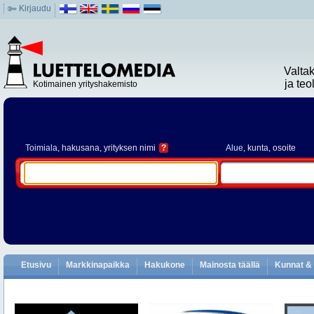
Kirjaudu
Valta
ja te
Kotimainen yrityshakemisto
Toimiala
, hakusana, yrityksen nimi
?
Alue
, kunta, osoite
Etusivu
Markkinapaikka
Hakukone
Mainosta täällä
Kunnat & 