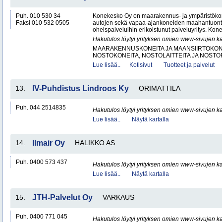
Puh. 010 530 34
Konekesko Oy on maarakennus- ja ympäristökone
Faksi 010 532 0505
autojen sekä vapaa-ajankoneiden maahantuontii
oheispalveluihin erikoistunut palveluyritys. Kon
Hakutulos löytyi yrityksen omien www-sivujen ka
MAARAKENNUSKONEITA JA MAANSIIRTOKONE
NOSTOKONEITA, NOSTOLAITTEITA JA NOST
Lue lisää..
Kotisivut
Tuotteet ja palvelut
13.
IV-Puhdistus Lindroos Ky
ORIMATTILA
Puh. 044 2514835
Hakutulos löytyi yrityksen omien www-sivujen ka
Lue lisää..
Näytä kartalla
14.
Ilmair Oy
HALIKKO AS
Puh. 0400 573 437
Hakutulos löytyi yrityksen omien www-sivujen ka
Lue lisää..
Näytä kartalla
15.
JTH-Palvelut Oy
VARKAUS
Puh. 0400 771 045
Hakutulos löytyi yrityksen omien www-sivujen ka